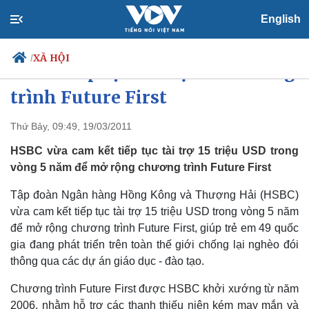
English
XÃ HỘI
/
HSBC tiếp tục tài trợ cho chương
trình Future First
Thứ Bảy, 09:49, 19/03/2011
Chính trị
Xã hội
Đảng
Tin 24h
HSBC vừa cam kết tiếp tục tài trợ 15 triệu USD trong
Tổ chức nhân sự
Dự báo thời tiết
vòng 5 năm để mở rộng chương trình Future First
Quốc hội
Giáo dục
Nhận diện sự thật
Dấu ấn VOV
Tập đoàn Ngân hàng Hồng Kông và Thượng Hải (HSBC)
Việc làm
vừa cam kết tiếp tục tài trợ 15 triệu USD trong vòng 5 năm
Biển đảo
để mở rộng chương trình Future First, giúp trẻ em 49 quốc
gia đang phát triển trên toàn thế giới chống lại nghèo đói
thông qua các dự án giáo dục - đào tạo.
Chương trình Future First được HSBC khởi xướng từ năm
2006, nhằm hỗ trợ các thanh thiếu niên kém may mắn và