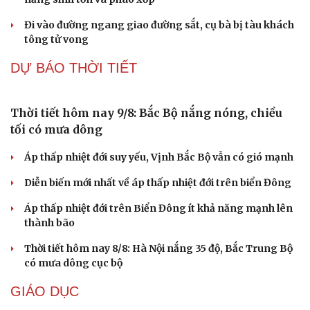
Cao Bằng lại xảy ra động đất 3.2, chuyên gia lý
giải nguyên nhân
Hà Nội sáp nhập 2 sở và thành lập Sở Ngoại vụ
Hà Nội đề nghị miễn nhiệm 11 Ủy viên UBND Thành phố
nhiệm kỳ 2026-2031
Sống sót thần kỳ sau 8 giờ lênh đênh trên biển nhờ kỹ
năng sinh tồn và phao xốp