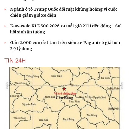
Văn hóa
Giải trí
Ngành ô tô Trung Quốc đối mặt khủng hoảng vì cuộc
chiến giảm giá xe điện
Sân khấu - Điện ảnh
Nghệ sĩ
Văn học
Thời trang
Kawasaki KLE 500 2026 ra mắt giá 211 triệu đồng - Sự
Âm nhạc
Sao Việt
hồi sinh ấn tượng
Di sản
Gần 2.000 con ốc titan trên siêu xe Pagani có giá hơn
2,9 tỷ đồng
TIN 24H