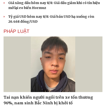
Giá xăng dầu hôm nay 8/8: Giá dầu giảm khi có tín hiệu
mở lại eo biển Hormuz
Tỷ giá USD hôm nay 8/8: Giá bán USD hạ xuống còn
26.468 đồng/USD
Doanh nghiệp
Công nghệ
Thông tin doanh nghiệp
Sành điệu
PHÁP LUẬT
Doanh nghiệp 24h
Tin Công nghệ
Doanh nhân
Trải nghiệm
Vì cộng đồng
Chuyển đổi số
Tai nạn khiến người ngồi trên xe tổn thương
96%, nam sinh Bắc Ninh bị khởi tố