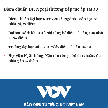
Đi vào đường ngang giao đường sắt, cụ bà bị tàu khách
tông tử vong
DỰ BÁO THỜI TIẾT
Thời tiết hôm nay 9/8: Bắc Bộ nắng nóng, chiều
tối có mưa dông
Áp thấp nhiệt đới suy yếu, Vịnh Bắc Bộ vẫn có gió mạnh
Diễn biến mới nhất về áp thấp nhiệt đới trên biển Đông
Áp thấp nhiệt đới trên Biển Đông ít khả năng mạnh lên
thành bão
Thời tiết hôm nay 8/8: Hà Nội nắng 35 độ, Bắc Trung Bộ
có mưa dông cục bộ
GIÁO DỤC