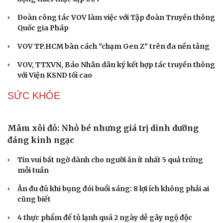
Mang yêu thương đến vùng cao Hùng Sơn
Du lịch
Podcast
Tuổi trẻ VOV lan tỏa nghĩa tình tri ân qua chuỗi hoạt
Tư vấn
Câu chuyện thời sự
động thiết thực dịp 27/7
Săn Tour
Đọc truyện đêm khuya
check-in
Cửa sổ tình yêu
Đoàn công tác VOV làm việc với Tập đoàn Truyền thông
Kể chuyện cho bé
Quốc gia Pháp
Hạt giống tâm hồn
VOV TP.HCM bàn cách "chạm Gen Z" trên đa nền tảng
VOV, TTXVN, Báo Nhân dân ký kết hợp tác truyền thông
với Viện KSND tối cao
SỨC KHỎE