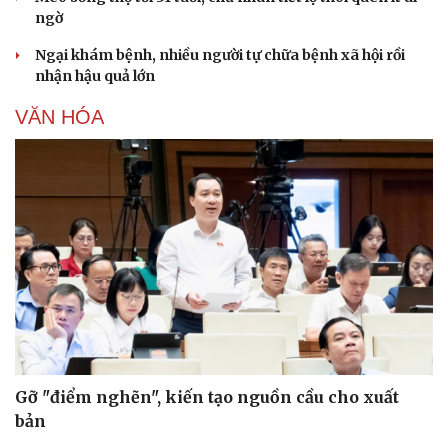
ngờ
Ngại khám bệnh, nhiều người tự chữa bệnh xã hội rồi
nhận hậu quả lớn
VĂN HÓA
Pháp luật
Quân sự - Quốc phòng
Vụ án
Vũ khí
Tin nóng
Việt Nam
Tư vấn luật
Phân tích
Gỡ "điểm nghẽn", kiến tạo nguồn cầu cho xuất
bản