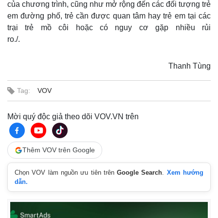
của chương trình, cũng như mở rộng đến các đối tượng trẻ
em đường phố, trẻ cần được quan tâm hay trẻ em tại các
trại trẻ mồ côi hoặc có nguy cơ gặp nhiều rủi
ro./.
Thanh Tùng
Tag:
VOV
Mời quý độc giả theo dõi VOV.VN trên
Thêm VOV trên Google
Chọn VOV làm nguồn ưu tiên trên
Google Search
.
Xem hướng
dẫn.
Thế giới
Multimedia
Quan sát
Video
Cuộc sống đó đây
Ảnh
Hồ sơ
E-Magazine