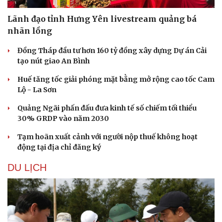
Lãnh đạo tỉnh Hưng Yên livestream quảng bá
nhãn lồng
Đồng Tháp đầu tư hơn 160 tỷ đồng xây dựng Dự án Cải
tạo nút giao An Bình
Huế tăng tốc giải phóng mặt bằng mở rộng cao tốc Cam
Lộ - La Sơn
Quảng Ngãi phấn đấu đưa kinh tế số chiếm tối thiểu
30% GRDP vào năm 2030
Tạm hoãn xuất cảnh với người nộp thuế không hoạt
động tại địa chỉ đăng ký
DU LỊCH
Thể thao
Ô tô - Xe máy
Bóng đá
Ô tô
Lịch thi đấu bóng đá
Xe máy
Thế giới thể thao
Tư vấn