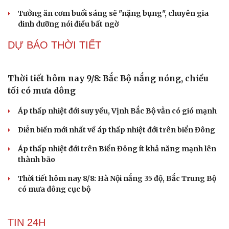
Mâm xôi đỏ: Nhỏ bé nhưng giá trị dinh dưỡng
đáng kinh ngạc
Tin vui bất ngờ dành cho người ăn ít nhất 5 quả trứng
mỗi tuần
Ăn đu đủ khi bụng đói buổi sáng: 8 lợi ích không phải ai
cũng biết
4 thực phẩm để tủ lạnh quá 2 ngày dễ gây ngộ độc