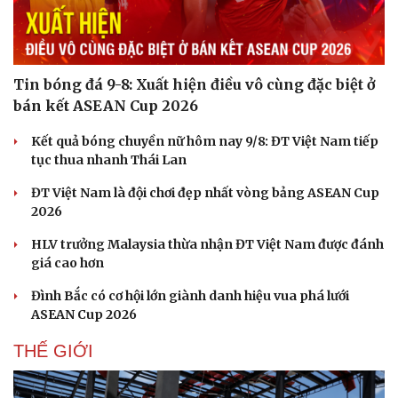
Tin bóng đá 9-8: Xuất hiện điều vô cùng đặc biệt ở
bán kết ASEAN Cup 2026
Kết quả bóng chuyền nữ hôm nay 9/8: ĐT Việt Nam tiếp
tục thua nhanh Thái Lan
ĐT Việt Nam là đội chơi đẹp nhất vòng bảng ASEAN Cup
2026
Sức khỏe
Đời sống
Dinh dưỡng - món ngon
Nhà đẹp
HLV trưởng Malaysia thừa nhận ĐT Việt Nam được đánh
Cây thuốc
Blog
giá cao hơn
Sản phụ khoa
Tình yêu - Gia đình
Đình Bắc có cơ hội lớn giành danh hiệu vua phá lưới
Nhi khoa
ASEAN Cup 2026
Nam khoa
Làm đẹp - giảm cân
THẾ GIỚI
Phòng mạch online
Ăn sạch sống khỏe