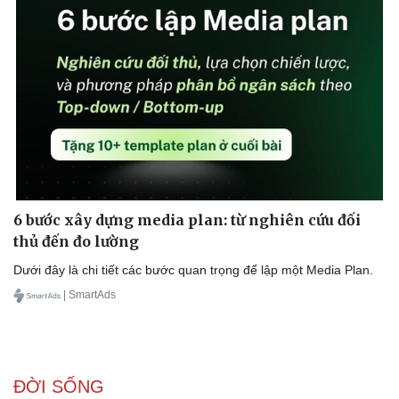
Kinh tế
Thị trường
Bất động sản
Giá vàng
Khởi nghiệp
Tiêu dùng
Tỷ giá
Chứng khoán
Giá cà phê
6 bước xây dựng media plan: từ nghiên cứu đối
thủ đến đo lường
Dưới đây là chi tiết các bước quan trọng để lập một Media Plan.
| SmartAds
ĐỜI SỐNG