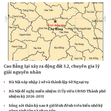
Tưởng ăn cơm buổi sáng sẽ "nặng bụng", chuyên gia
dinh dưỡng nói điều bất ngờ
DỰ BÁO THỜI TIẾT
Thời tiết hôm nay 9/8: Bắc Bộ nắng nóng, chiều
tối có mưa dông
Áp thấp nhiệt đới suy yếu, Vịnh Bắc Bộ vẫn có gió mạnh
Diễn biến mới nhất về áp thấp nhiệt đới trên biển Đông
Áp thấp nhiệt đới trên Biển Đông ít khả năng mạnh lên
thành bão
Thời tiết hôm nay 8/8: Hà Nội nắng 35 độ, Bắc Trung Bộ
Cải chính
có mưa dông cục bộ
TIN 24H