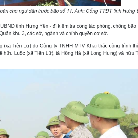
 toàn cho ngư dân trước bão số 11. Ảnh: Cổng TTĐT tỉnh Hưng 
UBND tỉnh Hưng Yên - đi kiểm tra công tác phòng, chống bão 
 Quân khu 3, các sở, ngành và chính quyền cơ sở.
 (xã Tiên Lữ) do Công ty TNHH MTV Khai thác công trình thủ
 đê hữu Luộc (xã Tiên Lữ), tả Hồng Hà (xã Long Hưng) và hữu T