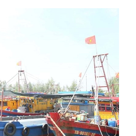
Lịch thi đấu bóng đá
Xe máy
Thế giới thể thao
Tư vấn
eSports
V
Hậu trường
Văn hóa
Giải trí
D
Sân khấu - Điện ảnh
Nghệ sĩ
Văn học
Thời trang
Âm nhạc
Sao Việt
c
Di sản