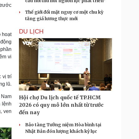
cầu nối thu hút nguồn lực phát triển"
trước
Thế giới đối mặt nguy cơ một chu kỳ
tăng giá lương thực mới
DU LỊCH
o hoạt
 động
 phần
iêm vi
vị trí
ng lũ.
g Nam
Hội chợ Du lịch quốc tế TP.HCM
 lệnh
2026 có quy mô lớn nhất từ trước
, ven
đến nay
Bảo tàng Tưởng niệm Hòa bình tại
Nhật Bản đón lượng khách kỷ lục