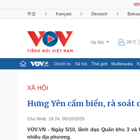
VO
中文
/
français
/
Deutsch
/
Bahas
26°C
Hà Nội
Chính trị
Xã hội
Thế giới
Multimedia
K
Chính trị
Xã hội
Đảng
Tin 24h
XÃ HỘI
Tổ chức nhân sự
Dự báo thời tiết
Quốc hội
Giáo dục
Hưng Yên cấm biển, rà soát c
Nhận diện sự thật
Dấu ấn VOV
Việc làm
Biển đảo
Chủ Nhật, 19:24, 05/10/2025
Pháp luật
Quân sự - Quốc phòng
VOV.VN - Ngày 5/10, lãnh đạo Quân khu 3 và 
nhiều địa phương.
Vụ án
Vũ khí