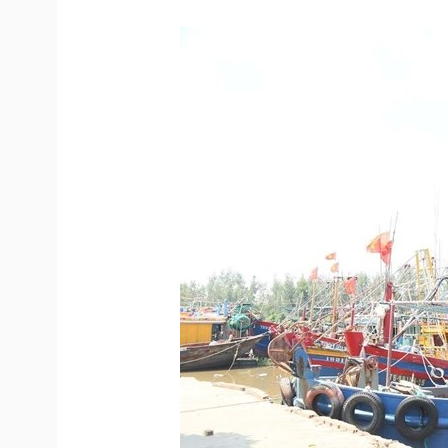
Tin nóng
Việt Nam
Tư vấn luật
Phân tích
Sức khỏe
Đời sống
Dinh dưỡng - món ngon
Nhà đẹp
Cây thuốc
Blog
Sản phụ khoa
Tình yêu - Gia đình
Nhi khoa
Nam khoa
Làm đẹp - giảm cân
Phòng mạch online
Ăn sạch sống khỏe
Cải chính