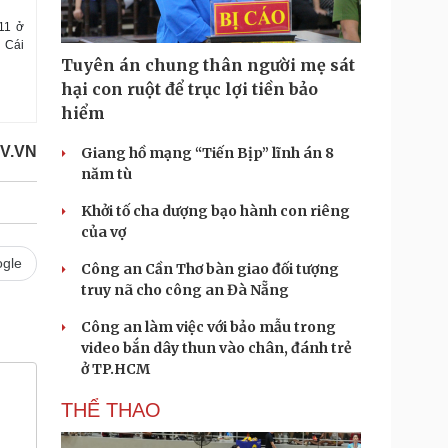
 11 ở
 Cái
Tuyên án chung thân người mẹ sát
hại con ruột để trục lợi tiền bảo
hiểm
V.VN
Giang hồ mạng “Tiến Bịp” lĩnh án 8
năm tù
Khởi tố cha dượng bạo hành con riêng
của vợ
gle
Công an Cần Thơ bàn giao đối tượng
truy nã cho công an Đà Nẵng
Công an làm việc với bảo mẫu trong
video bắn dây thun vào chân, đánh trẻ
ở TP.HCM
THỂ THAO