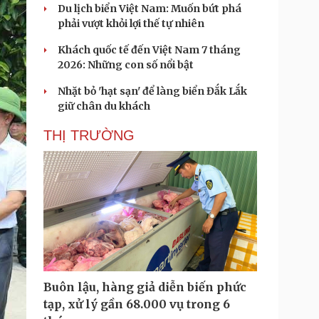
Du lịch biển Việt Nam: Muốn bứt phá
phải vượt khỏi lợi thế tự nhiên
Khách quốc tế đến Việt Nam 7 tháng
2026: Những con số nổi bật
Nhặt bỏ 'hạt sạn' để làng biển Đắk Lắk
giữ chân du khách
THỊ TRƯỜNG
Buôn lậu, hàng giả diễn biến phức
tạp, xử lý gần 68.000 vụ trong 6