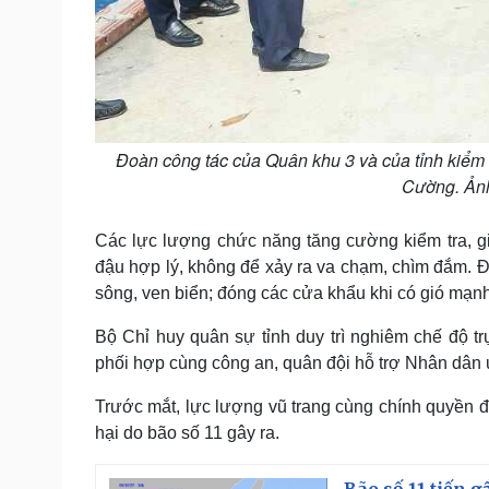
Đoàn công tác của Quân khu 3 và của tỉnh kiểm 
Cường. Ản
Các lực lượng chức năng tăng cường kiểm tra, giữ
đậu hợp lý, không để xảy ra va chạm, chìm đắm. Đồ
sông, ven biển; đóng các cửa khẩu khi có gió mạnh
Bộ Chỉ huy quân sự tỉnh duy trì nghiêm chế độ t
phối hợp cùng công an, quân đội hỗ trợ Nhân dân ứ
Trước mắt, lực lượng vũ trang cùng chính quyền đ
hại do bão số 11 gây ra.