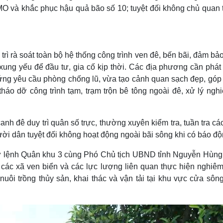
O và khắc phục hậu quả bão số 10; tuyệt đối không chủ quan 
rì rà soát toàn bộ hệ thống công trình ven đê, bến bãi, đảm bả
xung yếu để đầu tư, gia cố kịp thời. Các địa phương cần phát
ứng yêu cầu phòng chống lũ, vừa tạo cảnh quan sạch đẹp, góp
t tháo dỡ công trình tạm, trạm trộn bê tông ngoài đê, xử lý ngh
 đê duy trì quân số trực, thường xuyên kiểm tra, tuần tra các 
ười dân tuyệt đối không hoạt động ngoài bãi sông khi có báo độ
ư lệnh Quân khu 3 cùng Phó Chủ tịch UBND tỉnh Nguyễn Hùn
các xã ven biển và các lực lượng liên quan thực hiện nghiêm
uôi trồng thủy sản, khai thác và vận tải tại khu vực cửa sông