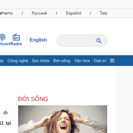
ສາລາວ
/
Русский
/
Español
/
ไทย
English
dcast
Radio
ệp
Công nghệ
Sức khỏe
Đời sống
Văn hóa
Giải trí
inh tế
Thị trường
ất động sản
Giá vàng
hởi nghiệp
Tiêu dùng
Tỷ giá
ĐỜI SỐNG
Chứng khoán
Giá cà phê
oanh nghiệp
Công nghệ
1 tại
hông tin doanh nghiệp
Sành điệu