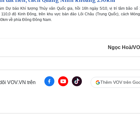
gần đất liền, cách Quảng Ninh khoảng 230km
m Dự báo Khí tượng Thủy văn Quốc gia, hồi 16h ngày 5/10, vị trí tâm bão số
; 110,0 độ Kinh Đông, trên khu vực bán đảo Lôi Châu (Trung Quốc), cách Móng
30km về phía Đông Đông Nam.
Ngọc Hoà/VO
 dõi VOV.VN trên
Thêm VOV trên Goo