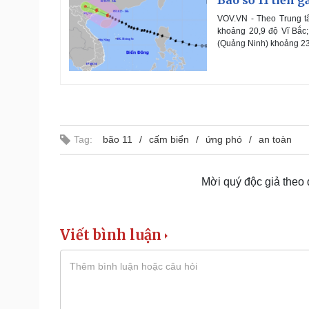
Bão số 11 tiến 
VOV.VN - Theo Trung tâ
khoảng 20,9 độ Vĩ Bắc
(Quảng Ninh) khoảng 2
Tag:
bão 11
cấm biển
ứng phó
an toàn
Mời quý độc giả theo
Viết bình luận