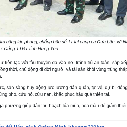
tra công tác phòng, chống bão số 11 tại cảng cá Cửa Lân, xã 
h: Cổng TTĐT tỉnh Hưng Yên
 liên lạc với tàu thuyền đã vào nơi tránh trú an toàn, sắp xế
ng thời, chủ động di dời người và tài sản khỏi vùng trũng thấ
.
rực, sẵn sàng huy động lực lượng dân quân, tự vệ, dự bị động
ng phó, cứu hộ, cứu nạn, khắc phục hậu quả thiên tai.
ịa phương giúp dân thu hoạch lúa mùa, hoa màu để giảm thiểu 