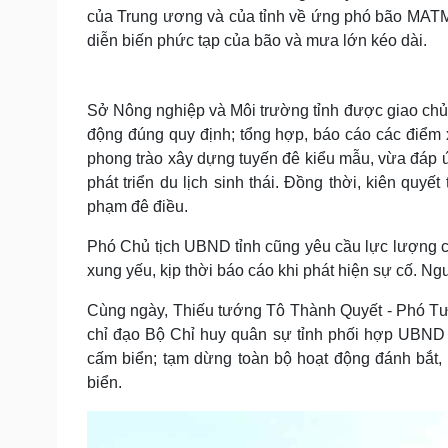
của Trung ương và của tỉnh về ứng phó bão MATM
diễn biến phức tạp của bão và mưa lớn kéo dài.
Sở Nông nghiệp và Môi trường tỉnh được giao chủ t
động đúng quy định; tổng hợp, báo cáo các điểm 
phong trào xây dựng tuyến đê kiểu mẫu, vừa đáp 
phát triển du lịch sinh thái. Đồng thời, kiên quyế
phạm đê điều.
Phó Chủ tịch UBND tỉnh cũng yêu cầu lực lượng canh
xung yếu, kịp thời báo cáo khi phát hiện sự cố. Ng
Cùng ngày, Thiếu tướng Tô Thành Quyết - Phó T
chỉ đạo Bộ Chỉ huy quân sự tỉnh phối hợp UBND 
cấm biển; tạm dừng toàn bộ hoạt động đánh bắt, n
biển.