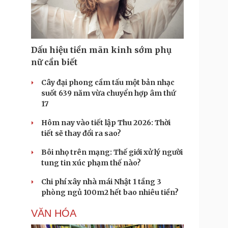
Doanh nghiệp 24h
Tin Công nghệ
Doanh nhân
Trải nghiệm
ì cộng đồng
Chuyển đổi số
Dấu hiệu tiền mãn kinh sớm phụ
u lịch
Podcast
nữ cần biết
Tư vấn
Câu chuyện thời sự
Săn Tour
Đọc truyện đêm khuya
Cây đại phong cầm tấu một bản nhạc
heck-in
Cửa sổ tình yêu
suốt 639 năm vừa chuyển hợp âm thứ
Kể chuyện cho bé
17
Hạt giống tâm hồn
Hôm nay vào tiết lập Thu 2026: Thời
tiết sẽ thay đổi ra sao?
Bôi nhọ trên mạng: Thế giới xử lý người
tung tin xúc phạm thế nào?
Chi phí xây nhà mái Nhật 1 tầng 3
phòng ngủ 100m2 hết bao nhiêu tiền?
VĂN HÓA