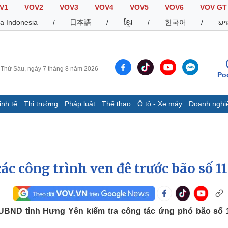
V1
VOV2
VOV3
VOV4
VOV5
VOV6
VOV GT
a Indonesia
/
日本語
/
ខ្មែរ
/
한국어
/
ພາ
Thứ Sáu, ngày 7 tháng 8 năm 2026
Po
inh tế
Thị trường
Pháp luật
Thể thao
Ô tô - Xe máy
Doanh nghi
Thế giới
Multimedia
K
Quan sát
Video
B
Cuộc sống đó đây
Ảnh
K
Hồ sơ
E-Magazine
ác công trình ven đê trước bão số 11
Infographic
Thể thao
Ô tô - Xe máy
D
UBND tỉnh Hưng Yên kiểm tra công tác ứng phó bão số 1
Bóng đá
Ô tô
T