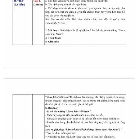
Thế giới
Multimedia
Quan sát
Video
Cuộc sống đó đây
Ảnh
Hồ sơ
E-Magazine
Infographic