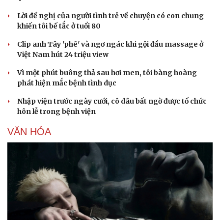
Lời đề nghị của người tình trẻ về chuyện có con chung
khiến tôi bế tắc ở tuổi 80
Clip anh Tây 'phê' và ngơ ngác khi gội đầu massage ở
Việt Nam hút 24 triệu view
Vì một phút buông thả sau hơi men, tôi bàng hoàng
phát hiện mắc bệnh tình dục
Nhập viện trước ngày cưới, cô dâu bất ngờ được tổ chức
hôn lễ trong bệnh viện
VĂN HÓA
Văn hóa
Giải trí
Sân khấu - Điện ảnh
Nghệ sĩ
Văn học
Thời trang
Âm nhạc
Sao Việt
Di sản