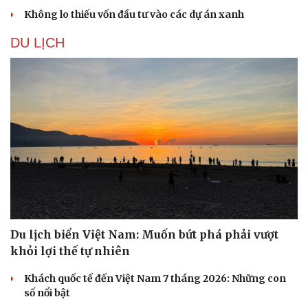
Không lo thiếu vốn đầu tư vào các dự án xanh
DU LỊCH
Du lịch biển Việt Nam: Muốn bứt phá phải vượt
Du lịch
Podcast
khỏi lợi thế tự nhiên
Tư vấn
Câu chuyện thời sự
Săn Tour
Đọc truyện đêm khuya
Khách quốc tế đến Việt Nam 7 tháng 2026: Những con
check-in
Cửa sổ tình yêu
số nổi bật
Kể chuyện cho bé