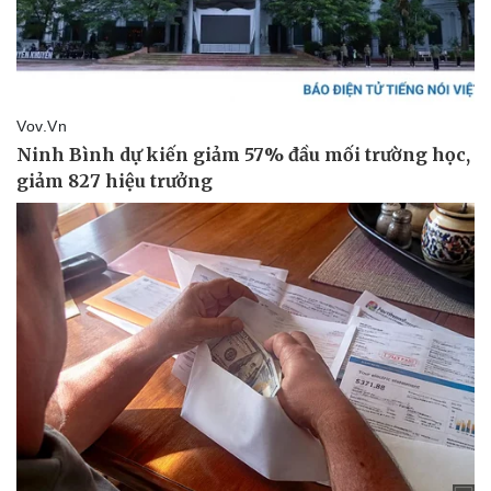
Doanh nghiệp
Công nghệ
Thông tin doanh nghiệp
Sành điệu
Doanh nghiệp 24h
Tin Công nghệ
Doanh nhân
Trải nghiệm
Vì cộng đồng
Chuyển đổi số