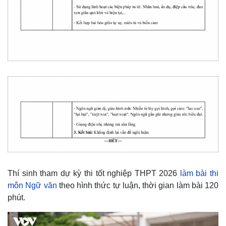
Thí sinh tham dự kỳ thi tốt nghiệp THPT 2026
làm bài thi
Kinh tế
Thị trường
môn Ngữ văn
theo hình thức tự luận, thời gian làm bài 120
Bất động sản
Giá vàng
phút.
Khởi nghiệp
Tiêu dùng
Tỷ giá
Chứng khoán