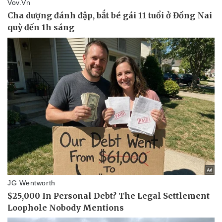
Thể thao
Ô tô - Xe máy
Bóng đá
Ô tô
Lịch thi đấu bóng đá
Xe máy
Thế giới thể thao
Tư vấn
eSports
Hậu trường