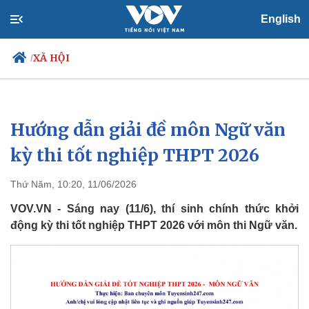
English
XÃ HỘI
/
Hướng dẫn giải đề môn Ngữ văn
Chính trị
Xã hội
Đảng
Tin 24h
kỳ thi tốt nghiệp THPT 2026
Tổ chức nhân sự
Dự báo thời tiết
Quốc hội
Giáo dục
Thứ Năm, 10:20, 11/06/2026
Nhận diện sự thật
Dấu ấn VOV
Việc làm
VOV.VN - Sáng nay (11/6), thí sinh chính thức khởi
Biển đảo
động kỳ thi tốt nghiệp THPT 2026 với môn thi Ngữ văn.