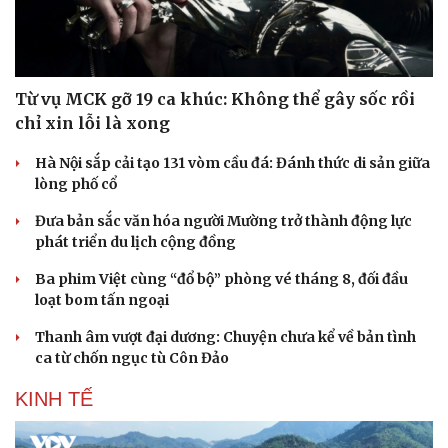
Từ vụ MCK gỡ 19 ca khúc: Không thể gây sốc rồi
chỉ xin lỗi là xong
Hà Nội sắp cải tạo 131 vòm cầu đá: Đánh thức di sản giữa
lòng phố cổ
Đưa bản sắc văn hóa người Mường trở thành động lực
phát triển du lịch cộng đồng
Ba phim Việt cùng “đổ bộ” phòng vé tháng 8, đối đầu
loạt bom tấn ngoại
Thanh âm vượt đại dương: Chuyện chưa kể về bản tình
ca từ chốn ngục tù Côn Đảo
KINH TẾ