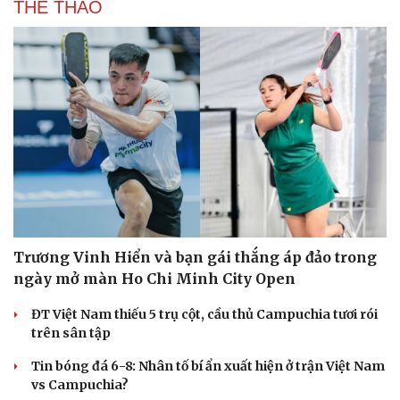
THỂ THAO
Trương Vinh Hiển và bạn gái thắng áp đảo trong
ngày mở màn Ho Chi Minh City Open
ĐT Việt Nam thiếu 5 trụ cột, cầu thủ Campuchia tươi rói
trên sân tập
Tin bóng đá 6-8: Nhân tố bí ẩn xuất hiện ở trận Việt Nam
vs Campuchia?