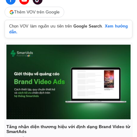
Vụ án
Vũ khí
Tin nóng
Việt Nam
Thêm VOV trên Google
Tư vấn luật
Phân tích
Chọn VOV làm nguồn ưu tiên trên
Google Search
.
Xem hướng
dẫn.
Tăng nhận diện thương hiệu với định dạng Brand Video từ
SmartAds