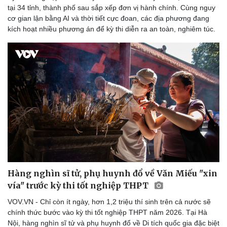
tại 34 tỉnh, thành phố sau sắp xếp đơn vị hành chính. Cùng nguy
cơ gian lận bằng AI và thời tiết cực đoan, các địa phương đang
kích hoạt nhiều phương án để kỳ thi diễn ra an toàn, nghiêm túc.
Sức khỏe
Đời sống
Dinh dưỡng - món ngon
Nhà đẹp
Cây thuốc
Blog
Sản phụ khoa
Tình yêu - Gia đình
Nhi khoa
Nam khoa
Làm đẹp - giảm cân
Phòng mạch online
Ăn sạch sống khỏe
Hàng nghìn sĩ tử, phụ huynh đổ về Văn Miếu "xin
vía" trước kỳ thi tốt nghiệp THPT
VOV.VN - Chỉ còn ít ngày, hơn 1,2 triệu thí sinh trên cả nước sẽ
chính thức bước vào kỳ thi tốt nghiệp THPT năm 2026. Tại Hà
Nội, hàng nghìn sĩ tử và phụ huynh đổ về Di tích quốc gia đặc biệt