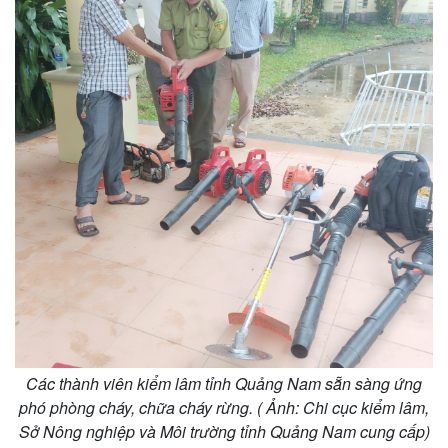
Doanh nghiệp
Công nghệ
Thông tin doanh nghiệp
Sành điệu
Doanh nghiệp 24h
Tin Công nghệ
Doanh nhân
Trải nghiệm
Vì cộng đồng
Chuyển đổi số
Các thành viên kiểm lâm tỉnh Quảng Nam sẵn sàng ứng
phó phòng cháy, chữa cháy rừng. ( Ảnh: Chi cục kiểm lâm,
Sở Nông nghiệp và Môi trường tỉnh Quảng Nam cung cấp)