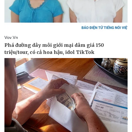
Văn hóa
Giải trí
Sân khấu - Điện ảnh
Nghệ sĩ
Văn học
Thời trang
Âm nhạc
Sao Việt
Di sản