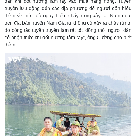
dân khi đốt nương làm rẫy vào mùa nắng nóng. Tuyên
truyền lưu động đến các địa phương để người dân hiểu
Pháp luật
Quân sự - Quốc phòng
thêm về mức độ nguy hiểm cháy rừng xảy ra. Năm qua,
Vụ án
Vũ khí
trên địa bàn huyện Nam Giang không có xảy ra cháy rừng,
Tin nóng
Việt Nam
do công tác tuyên truyền làm rất tốt, đồng thời người dân
Tư vấn luật
Phân tích
có nhận thức khi đốt nương làm rẫy”, ông Cường cho biết
thêm.