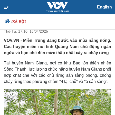
English
Huyện miền núi Nam Giang chủ
động phòng chống, cháy rừng
XÃ HỘI
/
Thứ Tư, 17:10, 16/04/2025
VOV.VN - Miền Trung đang bước vào mùa nắng nóng.
Các huyện miền núi tỉnh Quảng Nam chủ động ngăn
Chính trị
Xã hội
ngừa và hạn chế đến mức thấp nhất xảy ra cháy rừng.
Đảng
Tin 24h
Tổ chức nhân sự
Dự báo thời tiết
Tại huyện Nam Giang, nơi có khu Bảo tồn thiên nhiên
Quốc hội
Giáo dục
Sông Thanh, lực lượng chức năng huyện Nam Giang phối
Nhận diện sự thật
Dấu ấn VOV
hợp chặt chẽ với các chủ rừng sẵn sàng phòng, chống
Việc làm
cháy rừng theo phương châm "4 tại chỗ" và "5 sẵn sàng".
Biển đảo