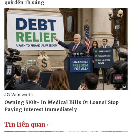
Du lịch
Podcast
Tư vấn
Câu chuyện thời sự
Săn Tour
Đọc truyện đêm khuya
check-in
Cửa sổ tình yêu
Kể chuyện cho bé
Hạt giống tâm hồn
Tin liên quan