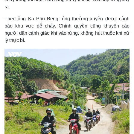
ra.
Theo ông Ka Phu Beng, ông thường xuyên được cảnh
báo khu vực dễ cháy. Chính quyền cũng khuyến cáo
người dân cảnh giác khi vào rừng, không hút thuốc khi xử
lý thực bì.
Thế giới
Multimedia
Quan sát
Video
Cuộc sống đó đây
Ảnh
Hồ sơ
E-Magazine
Infographic