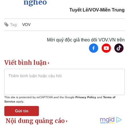
nghèo
Tuyết Lê/VOV-Miền Trung
Tag:
VOV
Mời quý độc giả theo dõi VOV.VN trên
Viết bình luận
Sức khỏe
Đời sống
Dinh dưỡng - món ngon
Nhà đẹp
Cây thuốc
Blog
This site is protected by reCAPTCHA and the Google
Privacy Policy
and
Terms of
Sản phụ khoa
Tình yêu - Gia đình
Service
apply.
Nhi khoa
Gửi tin
Nam khoa
Làm đẹp - giảm cân
Phòng mạch online