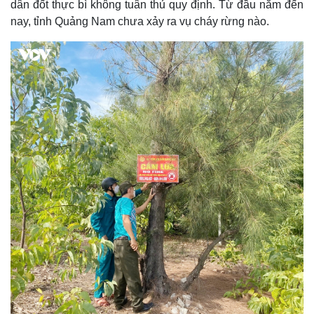
dân đốt thực bì không tuân thủ quy định. Từ đầu năm đến
nay, tỉnh Quảng Nam chưa xảy ra vụ cháy rừng nào.
Thể thao
Ô tô - Xe máy
Bóng đá
Ô tô
Lịch thi đấu bóng đá
Xe máy
Thế giới thể thao
Tư vấn
eSports
Hậu trường