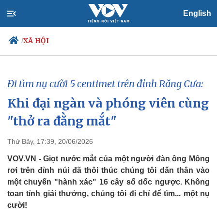
English
XÃ HỘI
/
Đi tìm nụ cười 5 centimet trên đỉnh Răng Cưa:
Chính trị
Xã hội
Khi đại ngàn và phóng viên cùng
Đảng
Tin 24h
Tổ chức nhân sự
Dự báo thời tiết
"thở ra đằng mắt"
Quốc hội
Giáo dục
Nhận diện sự thật
Dấu ấn VOV
Thứ Bảy, 17:39, 20/06/2026
Việc làm
Biển đảo
VOV.VN - Giọt nước mắt của một người đàn ông Mông
rơi trên đỉnh núi đã thôi thúc chúng tôi dấn thân vào
một chuyến "hành xác" 16 cây số dốc ngược. Không
toan tính giải thưởng, chúng tôi đi chỉ để tìm... một nụ
cười!