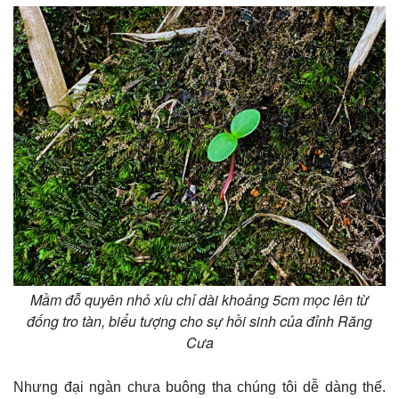
Mầm đỗ quyên nhỏ xíu chỉ dài khoảng 5cm mọc lên từ
đống tro tàn, biểu tượng cho sự hồi sinh của đỉnh Răng
Cưa
Pháp luật
Quân sự - Quốc phòng
Nhưng đại ngàn chưa buông tha chúng tôi dễ dàng thế.