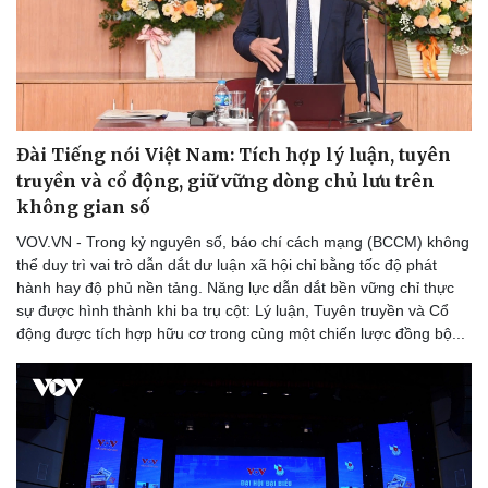
Đài Tiếng nói Việt Nam: Tích hợp lý luận, tuyên
truyền và cổ động, giữ vững dòng chủ lưu trên
không gian số
VOV.VN - Trong kỷ nguyên số, báo chí cách mạng (BCCM) không
thể duy trì vai trò dẫn dắt dư luận xã hội chỉ bằng tốc độ phát
hành hay độ phủ nền tảng. Năng lực dẫn dắt bền vững chỉ thực
sự được hình thành khi ba trụ cột: Lý luận, Tuyên truyền và Cổ
động được tích hợp hữu cơ trong cùng một chiến lược đồng bộ...
Du lịch
Podcast
Tư vấn
Câu chuyện thời sự
Săn Tour
Đọc truyện đêm khuya
check-in
Cửa sổ tình yêu
Kể chuyện cho bé