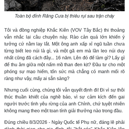
Toàn bộ đỉnh Răng Cưa bị thiêu rụi sau trận cháy
Tôi và đồng nghiệp Khắc Kiên (VOV Tây Bắc) thi thoảng
vẫn nhắc lại câu chuyện này. Rào cản quá lớn khiến ý
tưởng cứ nằm lay lắt. Một ông anh xấp xỉ ngũ tuần chưa
từng biết leo núi là gì, và một gã em mà lần leo núi duy
nhất cũng đã cách đây... 16 năm. Lên đó để làm gì? Lấy gì
để thu âm giữa một nấm mồ than đen kịt? Đầu tư cho một
phóng sự mạo hiểm, tốn sức mà chẳng có manh mối rõ
ràng như vậy, mấy ai sẵn sàng?
Thế giới
Multimedia
Nhưng cuối cùng, chúng tôi vẫn quyết định đi! Đi vì sự thôi
Quan sát
Video
thúc thuần khiết của nghề báo, vì sự cảm kích đến gai
Cuộc sống đó đây
Ảnh
Hồ sơ
E-Magazine
người trước tình yêu rừng của anh Chỉnh, chứ tuyệt nhiên
Infographic
không mang theo một toan tính giải thưởng nào trong đầu.
Đúng chiều 8/3/2026 - Ngày Quốc tế Phụ nữ, đáng lẽ phải