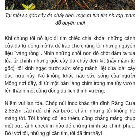
Tại một số gốc cây đã cháy đen, mọc ra tua tủa những mầm
đỗ quyên mới
Khi chúng tôi nỗ lực đi tìm chiếc chìa khóa, những cánh
cửa đã tự động mở ra để trao cho chúng tôi những nguyên
liệu "vàng ròng". Nhìn những chồi non đỏ chót đâm ra tua
tủa từ chính những gốc cây đã cháy đen kịt (nảy mầm từ
gốc), tôi kinh ngạc trước sức sống mãnh liệt của loài cây
đặc hữu này. Nó không khác nào sức sống của người
Mông nơi đây, đi từ một bản làng chìm trong ma túy vươn
lên thành một cộng đồng du lịch thịnh vượng.
Niềm vui lan tỏa. Chóp núi inox khắc tên đỉnh Răng Cưa
2.852m cách đó chỉ vài bước chân, nhưng tôi không hề
màng tới. Tôi không cố leo thêm, cũng chẳng màng chụp
một bức ảnh check-in nào để chứng minh sự chinh phục.
Bởi với tôi, những gì cần tìm, tôi đã tìm thấy!