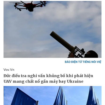
Văn hóa
Giải trí
Sân khấu - Điện ảnh
Nghệ sĩ
Văn học
Thời trang
Âm nhạc
Sao Việt
Di sản