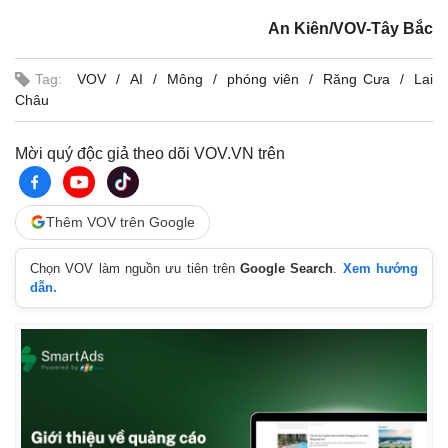
An Kiên/VOV-Tây Bắc
Tag:
VOV
AI
Mông
phóng viên
Răng Cưa
Lai
Doanh nghiệp
Công nghệ
Châu
Thông tin doanh nghiệp
Sành điệu
Doanh nghiệp 24h
Tin Công nghệ
Mời quý độc giả theo dõi VOV.VN trên
Doanh nhân
Trải nghiệm
Vì cộng đồng
Chuyển đổi số
Thêm VOV trên Google
Chọn VOV làm nguồn ưu tiên trên
Google Search
.
Xem hướng
dẫn.