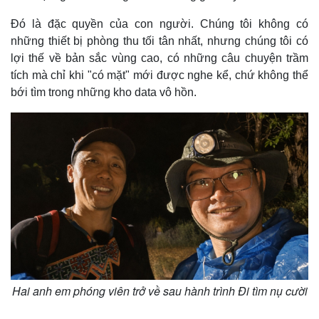
Thể thao
Ô tô - Xe máy
Đó là đặc quyền của con người. Chúng tôi không có
Bóng đá
Ô tô
những thiết bị phòng thu tối tân nhất, nhưng chúng tôi có
Lịch thi đấu bóng đá
Xe máy
lợi thế về bản sắc vùng cao, có những câu chuyện trầm
Thế giới thể thao
Tư vấn
eSports
tích mà chỉ khi "có mặt" mới được nghe kể, chứ không thể
Hậu trường
bới tìm trong những kho data vô hồn.
Hai anh em phóng viên trở về sau hành trình Đi tìm nụ cười