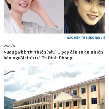
Sức khỏe
Đời sống
Dinh dưỡng - món ngon
Nhà đẹp
Cây thuốc
Blog
Sản phụ khoa
Tình yêu - Gia đình
Nhi khoa
Nam khoa
Làm đẹp - giảm cân
Phòng mạch online
Ăn sạch sống khỏe