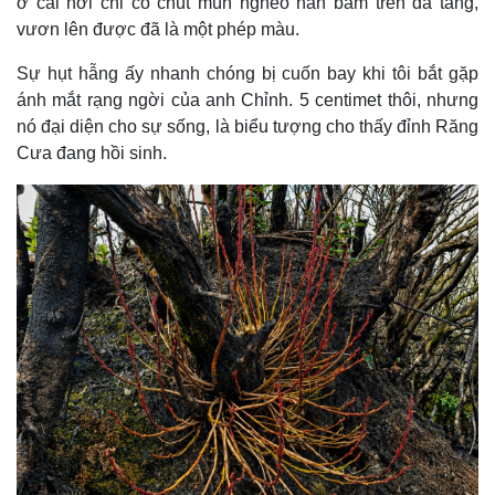
ở cái nơi chỉ có chút mùn nghèo nàn bám trên đá tảng,
Giá cà phê
vươn lên được đã là một phép màu.
Sự hụt hẫng ấy nhanh chóng bị cuốn bay khi tôi bắt gặp
ánh mắt rạng ngời của anh Chỉnh. 5 centimet thôi, nhưng
nó đại diện cho sự sống, là biểu tượng cho thấy đỉnh Răng
Cưa đang hồi sinh.