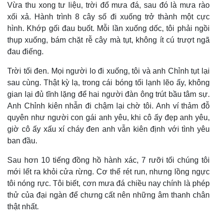
Vụ án
Vũ khí
Vừa thu xong tư liệu, trời đổ mưa đá, sau đó là mưa rào
Tin nóng
Việt Nam
xối xả. Hành trình 8 cây số đi xuống trở thành một cực
Tư vấn luật
Phân tích
hình. Khớp gối đau buốt. Mỗi lần xuống dốc, tôi phải ngồi
thụp xuống, bám chặt rễ cây mà tụt, không ít cú trượt ngã
đau điếng.
Trời tối đen. Mọi người lo đi xuống, tôi và anh Chỉnh tụt lại
sau cùng. Thật kỳ lạ, trong cái bóng tối lạnh lẽo ấy, không
gian lại đủ tĩnh lặng để hai người đàn ông trút bầu tâm sự.
Anh Chỉnh kiên nhẫn đi chậm lại chờ tôi. Anh ví thảm đỗ
quyên như người con gái anh yêu, khi cô ấy đẹp anh yêu,
giờ cô ấy xấu xí cháy đen anh vẫn kiên định với tình yêu
ban đầu.
Sau hơn 10 tiếng đồng hồ hành xác, 7 rưỡi tối chúng tôi
mới lết ra khỏi cửa rừng. Cơ thể rét run, nhưng lồng ngực
tôi nóng rực. Tôi biết, cơn mưa đá chiều nay chính là phép
thử của đại ngàn để chưng cất nên những âm thanh chân
thật nhất.