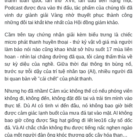
thanh toàn quốc lần thứ XVII, lần đầu tiên hạng mục
Podcast được đưa vào thi đấu, tác phẩm của chúng tôi đã
vinh dự giành giải Vàng nhờ thuyết phục thành công
những đôi tai khắt khe nhất của Hội đồng giám khảo.
Cầm trên tay chứng nhận giải kèm biểu trưng là chiếc
micro phát thanh huyền thoại - thứ kỷ vật vô giá mà người
làm báo nói nào cũng khao khát sở hữu suốt 17 mùa liên
hoan - nhìn lại chặng đường đã qua, tôi càng thấm thía về
sự kỳ diệu của nghề. Giữa thời đại thông tin bùng nổ,
trước sự trỗi dậy của trí tuệ nhân tạo (AI), nhiều người đã
bi quan bàn về "cái chết" của phát thanh.
Nhưng họ đã nhầm! Cảm xúc không thể có nếu phóng viên
không đi, không đến, không đặt đôi tai và trái tim mình vào
thực tế. Dù AI có tinh vi đến đâu, nó không bao giờ biết
được cảm giác lạnh buốt của mưa đá tạt vào mặt. AI không
bao giờ cõng được 5kg hạt giống đi lết leo16 cây số dốc
đá. Và AI chắc chắn không thu được tiếng nấc nghẹn ngào
của một người đàn ông khóc thương gốc cây hóa than…