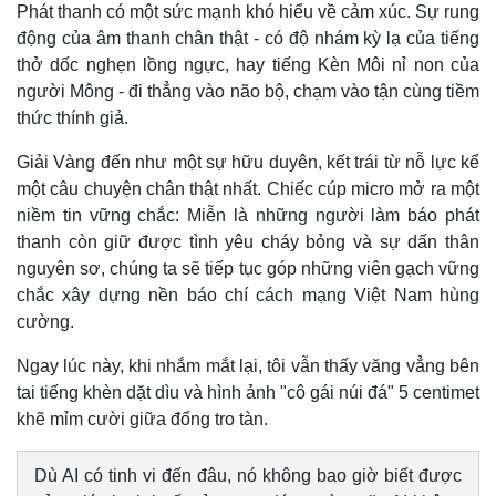
Phát thanh có một sức mạnh khó hiểu về cảm xúc. Sự rung
động của âm thanh chân thật - có độ nhám kỳ lạ của tiếng
thở dốc nghẹn lồng ngực, hay tiếng Kèn Môi nỉ non của
người Mông - đi thẳng vào não bộ, chạm vào tận cùng tiềm
thức thính giả.
Giải Vàng đến như một sự hữu duyên, kết trái từ nỗ lực kể
một câu chuyện chân thật nhất. Chiếc cúp micro mở ra một
niềm tin vững chắc: Miễn là những người làm báo phát
thanh còn giữ được tình yêu cháy bỏng và sự dấn thân
nguyên sơ, chúng ta sẽ tiếp tục góp những viên gạch vững
chắc xây dựng nền báo chí cách mạng Việt Nam hùng
cường.
Ngay lúc này, khi nhắm mắt lại, tôi vẫn thấy văng vẳng bên
tai tiếng khèn dặt dìu và hình ảnh "cô gái núi đá" 5 centimet
khẽ mỉm cười giữa đống tro tàn.
Dù AI có tinh vi đến đâu, nó không bao giờ biết được