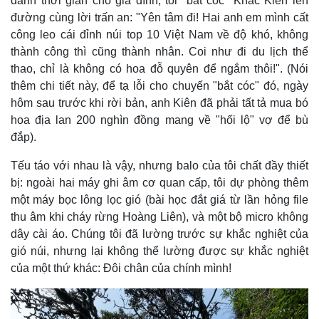
dành thời gian cho gia đình, tôi "bắt cóc" Khắc Kiên lên
đường cùng lời trấn an: "Yên tâm đi! Hai anh em mình cất
công leo cái đỉnh núi top 10 Việt Nam về độ khó, không
thành công thì cũng thành nhân. Coi như đi du lịch thể
thao, chỉ là không có hoa đỗ quyên để ngắm thôi!". (Nói
thêm chi tiết này, để tạ lỗi cho chuyến "bắt cóc" đó, ngày
hôm sau trước khi rời bản, anh Kiên đã phải tất tả mua bó
hoa địa lan 200 nghìn đồng mang về "hối lộ" vợ để bù
đắp).
Tếu táo với nhau là vậy, nhưng balo của tôi chất đầy thiết
bị: ngoài hai máy ghi âm cơ quan cấp, tôi dự phòng thêm
một máy bọc lông lọc gió (bài học đắt giá từ lần hỏng file
thu âm khi cháy rừng Hoàng Liên), và một bộ micro không
dây cài áo. Chúng tôi đã lường trước sự khắc nghiệt của
gió núi, nhưng lại không thể lường được sự khắc nghiệt
của một thứ khác: Đôi chân của chính mình!