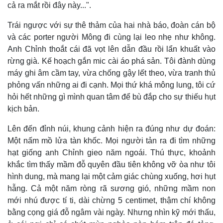
cả ra mắt rồi đây này...".
Trái ngược với sự thê thảm của hai nhà báo, đoàn cán bộ
và các porter người Mông đi cùng lại leo nhẹ như không.
Anh Chỉnh thoắt cái đã vọt lên dẫn đầu rồi lẩn khuất vào
rừng già. Kế hoạch gắn mic cài áo phá sản. Tôi đành dùng
máy ghi âm cầm tay, vừa chống gậy lết theo, vừa tranh thủ
phỏng vấn những ai đi cạnh. Mọi thứ khá mông lung, tôi cứ
hỏi hết những gì mình quan tâm để bù đắp cho sự thiếu hụt
kịch bản.
Lên đến đỉnh núi, khung cảnh hiện ra đúng như dự đoán:
Một nấm mồ lửa tàn khốc. Mọi người tản ra đi tìm những
hạt giống anh Chỉnh gieo năm ngoái. Thú thực, khoảnh
khắc tìm thấy mầm đỗ quyên đầu tiên không vỡ òa như tôi
Kinh tế
Thị trường
hình dung, mà mang lại một cảm giác chùng xuống, hơi hụt
Bất động sản
Giá vàng
hẫng. Cả một năm ròng rã sương gió, những mầm non
Khởi nghiệp
Tiêu dùng
mới nhú được tí ti, dài chừng 5 centimet, thậm chí không
Tỷ giá
bằng cọng giá đỗ ngâm vài ngày. Nhưng nhìn kỹ mới thấu,
Chứng khoán