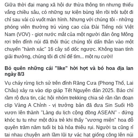
Giữa thời đại mạng xã hội dư thừa thông tin nhưng thiếu
vắng chiều sâu, có những sự kiện bùng lên rồi trôi tuột đi
chỉ sau vài cú vuốt màn hình. Nhưng với chúng tôi - những
phóng viên thường trú vùng cao của Đài Tiếng nói Việt
Nam (VOV) - giọt nước mắt của một người đàn ông Mông
rơi trên đỉnh núi đã thôi thúc chúng tôi dấn thân vào một
chuyến "hành xác" 16 cây số dốc ngược. Không toan tính
giải thưởng, chúng tôi đi chỉ để tìm... một nụ cười!
Bỏ quên những cái "like" hời hợt và bó hoa địa lan
ngày 8/3
Vụ cháy rừng lịch sử trên đỉnh Răng Cưa (Phong Thổ, Lai
Châu) xảy ra vào dịp giáp Tết Nguyên đán 2025. Báo chí
rầm rộ đưa tin, các hội nhóm trekking chia sẻ rần rần đoạn
clip Vàng A Chỉnh - vị trưởng bản đã đưa Sin Suối Hồ
vươn lên thành "Làng du lịch cộng đồng ASEAN" - đứng
khóc tu tu như một đứa trẻ khi thấy "vương miện" hoa đỗ
quyên trăm năm tuổi bị bà hỏa thiêu rụi. Người ta cũng rỉ
tai nhau chuyện anh lầm lũi tự vác hạt giống cõng lên núi