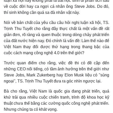
luận xã hội này không phải là bắt học sinh đi phân tích sâu
về cuộc đời hay ca ngợi cá nhân ông Steve Jobs. Do đó,
thí sinh không cần quá sa đà nhân vật này.
Nói về bản chất của yêu cầu câu hỏi nghị luận xã hội, TS.
Trịnh Thu Tuyết cho rằng đây thực chất là một vấn đề rất
giản đơn, rõ ràng và quen thuộc trong dòng chảy phát triển
của đất nước hiện nay. Đó chính là vấn đề: Làm thế nào để
Việt Nam thay đổi được thứ hạng trong thang bậc của
cuộc cách mạng công nghệ 4.0 trên thế giới?
Trước quan điểm cho rằng, việc đề thi có đề cập đến
những CEO nổi tiếng, có tầm ảnh hưởng trên thế giới như
Steve Jobs, Mark Zukerberg hay Elon Musk liệu có "sùng
ngoại", TS. Trịnh Thu Tuyết đưa ra góc nhìn ngược lại.
Bà cho rằng, Việt Nam là quốc gia đang phát triển, quá
khứ trải qua nhiều cuộc chiến tranh, trình độ khoa học kỹ
thuật chưa thể bằng các cường quốc công nghệ phát triển.
Nhưng chúng ta có khát vọng.