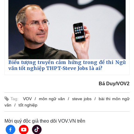
Vụ án
Vũ khí
Tin nóng
Việt Nam
Tư vấn luật
Phân tích
Biểu tượng truyền cảm hứng trong đề thi Ngữ
văn tốt nghiệp THPT-Steve Jobs là ai?
Bá Duy/VOV2
Tag:
VOV
môn ngữ văn
steve jobs
bài thi môn ngữ
văn
tốt nghiệp
Mời quý độc giả theo dõi VOV.VN trên