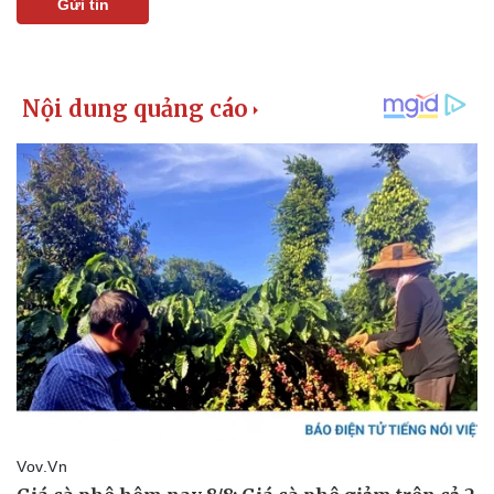
Gửi tin
Thể thao
Ô tô - Xe máy
Bóng đá
Ô tô
Lịch thi đấu bóng đá
Xe máy
Thế giới thể thao
Tư vấn
eSports
Hậu trường