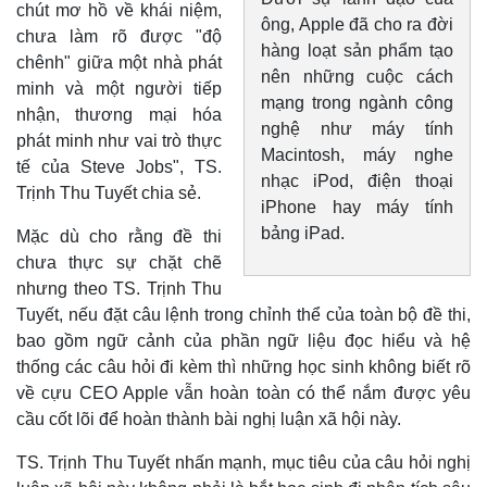
chút mơ hồ về khái niệm,
ông, Apple đã cho ra đời
chưa làm rõ được "độ
hàng loạt sản phẩm tạo
chênh" giữa một nhà phát
nên những cuộc cách
minh và một người tiếp
mạng trong ngành công
nhận, thương mại hóa
nghệ như máy tính
phát minh như vai trò thực
Macintosh, máy nghe
tế của Steve Jobs", TS.
nhạc iPod, điện thoại
Trịnh Thu Tuyết chia sẻ.
iPhone hay máy tính
bảng iPad.
Mặc dù cho rằng đề thi
chưa thực sự chặt chẽ
nhưng theo TS. Trịnh Thu
Tuyết, nếu đặt câu lệnh trong chỉnh thể của toàn bộ đề thi,
bao gồm ngữ cảnh của phần ngữ liệu đọc hiểu và hệ
thống các câu hỏi đi kèm thì những học sinh không biết rõ
về cựu CEO Apple vẫn hoàn toàn có thể nắm được yêu
cầu cốt lõi để hoàn thành bài nghị luận xã hội này.
TS. Trịnh Thu Tuyết nhấn mạnh, mục tiêu của câu hỏi nghị