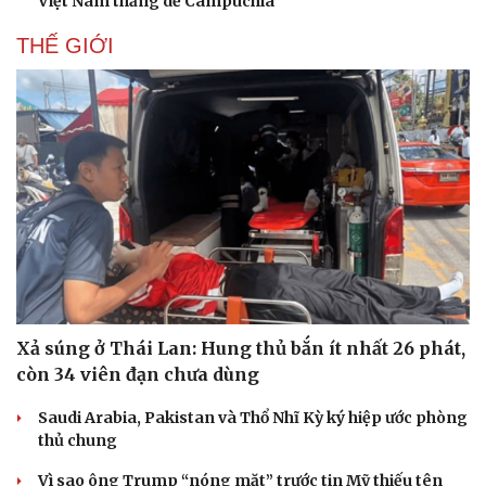
Việt Nam thắng dễ Campuchia
THẾ GIỚI
Xả súng ở Thái Lan: Hung thủ bắn ít nhất 26 phát,
còn 34 viên đạn chưa dùng
Saudi Arabia, Pakistan và Thổ Nhĩ Kỳ ký hiệp ước phòng
thủ chung
Vì sao ông Trump “nóng mặt” trước tin Mỹ thiếu tên