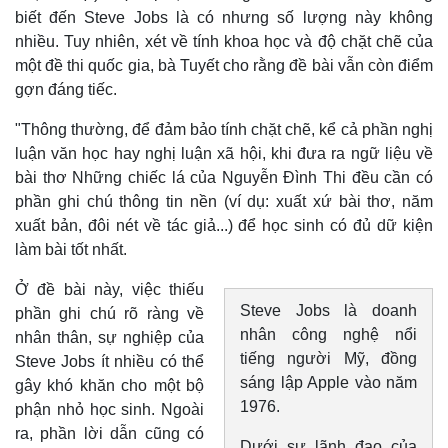
biết đến Steve Jobs là có nhưng số lượng này không
nhiều. Tuy nhiên, xét về tính khoa học và độ chặt chẽ của
một đề thi quốc gia, bà Tuyết cho rằng đề bài vẫn còn điểm
gợn đáng tiếc.
"Thông thường, để đảm bảo tính chặt chẽ, kể cả phần nghị
luận văn học hay nghị luận xã hội, khi đưa ra ngữ liệu về
bài thơ Những chiếc lá của Nguyễn Đình Thi đều cần có
phần ghi chú thông tin nền (ví dụ: xuất xứ bài thơ, năm
xuất bản, đôi nét về tác giả...) để học sinh có đủ dữ kiện
làm bài tốt nhất.
Ở đề bài này, việc thiếu
Thế giới
Multimedia
Steve Jobs là doanh
phần ghi chú rõ ràng về
Quan sát
Video
nhân công nghệ nổi
Cuộc sống đó đây
Ảnh
nhân thân, sự nghiệp của
Hồ sơ
E-Magazine
tiếng người Mỹ, đồng
Steve Jobs ít nhiều có thể
Infographic
sáng lập Apple vào năm
gây khó khăn cho một bộ
1976.
phận nhỏ học sinh. Ngoài
ra, phần lời dẫn cũng có
Dưới sự lãnh đạo của