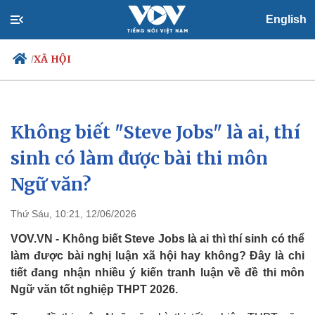
English
XÃ HỘI
/
Không biết "Steve Jobs" là ai, thí
Chính trị
Xã hội
Đảng
Tin 24h
sinh có làm được bài thi môn
Tổ chức nhân sự
Dự báo thời tiết
Ngữ văn?
Quốc hội
Giáo dục
Nhận diện sự thật
Dấu ấn VOV
Việc làm
Thứ Sáu, 10:21, 12/06/2026
Biển đảo
VOV.VN - Không biết Steve Jobs là ai thì thí sinh có thể
làm được bài nghị luận xã hội hay không? Đây là chi
tiết đang nhận nhiều ý kiến tranh luận về đề thi môn
Ngữ văn tốt nghiệp THPT 2026.