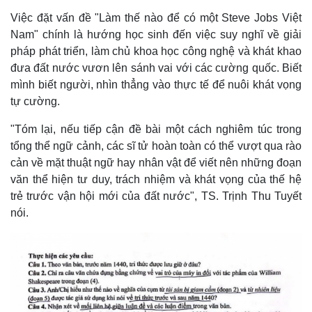
Việc đặt vấn đề "Làm thế nào để có một Steve Jobs Việt
Nam" chính là hướng học sinh đến việc suy nghĩ về giải
pháp phát triển, làm chủ khoa học công nghệ và khát khao
đưa đất nước vươn lên sánh vai với các cường quốc. Biết
mình biết người, nhìn thẳng vào thực tế để nuôi khát vọng
tự cường.
"Tóm lại, nếu tiếp cận đề bài một cách nghiêm túc trong
tổng thể ngữ cảnh, các sĩ tử hoàn toàn có thể vượt qua rào
cản về mặt thuật ngữ hay nhân vật để viết nên những đoạn
văn thể hiện tư duy, trách nhiệm và khát vọng của thế hệ
trẻ trước vận hội mới của đất nước", TS. Trịnh Thu Tuyết
nói.
Kinh tế
Thị trường
Bất động sản
Giá vàng
Khởi nghiệp
Tiêu dùng
Tỷ giá
Chứng khoán