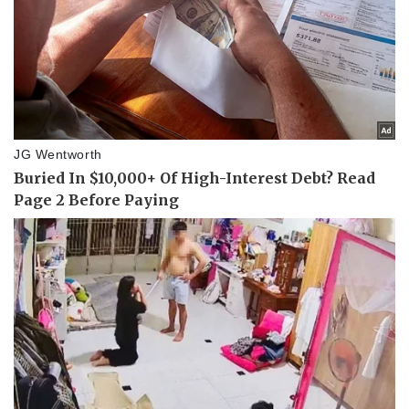
Doanh nghiệp
Công nghệ
Thông tin doanh nghiệp
Sành điệu
Doanh nghiệp 24h
Tin Công nghệ
Doanh nhân
Trải nghiệm
Vì cộng đồng
Chuyển đổi số