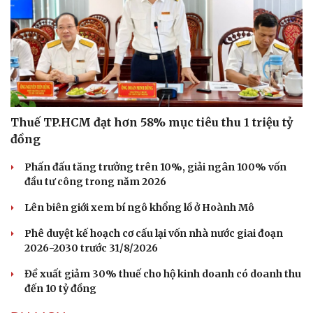
Thuế TP.HCM đạt hơn 58% mục tiêu thu 1 triệu tỷ
đồng
Phấn đấu tăng trưởng trên 10%, giải ngân 100% vốn
đầu tư công trong năm 2026
Lên biên giới xem bí ngô khổng lồ ở Hoành Mô
Phê duyệt kế hoạch cơ cấu lại vốn nhà nước giai đoạn
Du lịch
Podcast
2026-2030 trước 31/8/2026
Tư vấn
Câu chuyện thời sự
Đề xuất giảm 30% thuế cho hộ kinh doanh có doanh thu
Săn Tour
Đọc truyện đêm khuya
đến 10 tỷ đồng
check-in
Cửa sổ tình yêu
Kể chuyện cho bé