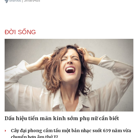
| SmartAds
ĐỜI SỐNG
Văn hóa
Giải trí
Sân khấu - Điện ảnh
Nghệ sĩ
Văn học
Thời trang
Âm nhạc
Sao Việt
Dấu hiệu tiền mãn kinh sớm phụ nữ cần biết
Di sản
Cây đại phong cầm tấu một bản nhạc suốt 639 năm vừa
chuyển hợp âm thứ 17