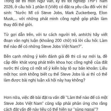
Trong đề thi môn Ngữ văn, kỳ thi tốt nghiệp THPT năm
2026, ở câu hỏi 1 phần II (Viết) có đặt ra yêu cầu đối với thí
sinh: "Nước Mĩ có Steve Jobs, Mark Zuckerberg, Elon
Musk,... với những phát minh công nghệ góp phần làm
thay đổi thế giới.
Từ gợi dẫn trên, với tư cách người trẻ, anh/chị hãy viết
đoạn văn nghị luận (khoảng 200 chữ) trả lời câu hỏi: Làm
thế nào để có những Steve Jobs Việt Nam?".
Bên cạnh những ý kiến đánh giá đề thi có sự mới lạ, đề
cập đến khát vọng phát triển khoa học công nghệ của đất
nước thì cũng có một số ý kiến bày tỏ sự băn khoăn: Liệu
một học sinh không biết cụ thể Steve Jobs là ai thì có thể
làm được bài nghị luận xã hội này hay không?
Hơn nữa, việc đề bài đặt ra vấn đề "Làm thế nào để có một
Steve Jobs Việt Nam" cũng vấp phải phản ứng cho rằng
cách đặt vấn đề này liệu có thể hiện sự "sùng ngoại"?