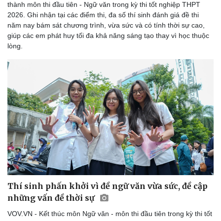
thành môn thi đầu tiên - Ngữ văn trong kỳ thi tốt nghiệp THPT
2026. Ghi nhận tại các điểm thi, đa số thí sinh đánh giá đề thi
năm nay bám sát chương trình, vừa sức và có tính thời sự cao,
giúp các em phát huy tối đa khả năng sáng tạo thay vì học thuộc
lòng.
Sức khỏe
Đời sống
Dinh dưỡng - món ngon
Nhà đẹp
Cây thuốc
Blog
Sản phụ khoa
Tình yêu - Gia đình
Nhi khoa
Nam khoa
Làm đẹp - giảm cân
Phòng mạch online
Ăn sạch sống khỏe
Thí sinh phấn khởi vì đề ngữ văn vừa sức, đề cập
những vấn đề thời sự
VOV.VN - Kết thúc môn Ngữ văn - môn thi đầu tiên trong kỳ thi tốt