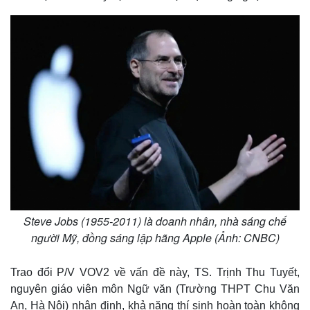
Steve Jobs (1955-2011) là doanh nhân, nhà sáng chế
người Mỹ, đồng sáng lập hãng Apple (Ảnh: CNBC)
Trao đổi P/V VOV2 về vấn đề này, TS. Trịnh Thu Tuyết,
nguyên giáo viên môn Ngữ văn (Trường THPT Chu Văn
An, Hà Nội) nhận định, khả năng thí sinh hoàn toàn không