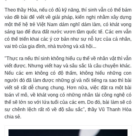
Theo thầy Hòa, nếu có đủ kỹ năng, thí sinh vẫn có thể bám
vào đề bài để viết về giải pháp, kiến nghị nhằm xây dựng
một thế hệ trẻ Việt Nam dám nghĩ dám làm, có khát vọng
sáng tạo để đưa đất nước vươn tầm quốc tế. Các em vẫn
có thể triển khai các ý cơ bản như sự nỗ lực của cá nhân,
vai trò của gia đình, nhà trường và xã hội...
"Thực ra nếu thí sinh không hiểu cụ thể về nhân vật thì vẫn
viết được. Nhưng viết hay và sâu sắc là câu chuyện khác.
Nếu các em không có độ thấm, không hiểu những con
người đó đã làm được những gì và nổi tiếng ra sao thì bài
viết sẽ rất dễ chung chung. Hơn nữa, việc đặt ra một bài
toán vĩ mô, về khát vọng có những nhân tài công nghệ có
thể sẽ lớn so với lứa tuổi của các em. Do đó, bài làm sẽ có
sự chênh lệch rất rõ về độ sâu sắc", thầy Vũ Thanh Hòa
chia sẻ.
Pháp luật
Quân sự - Quốc phòng