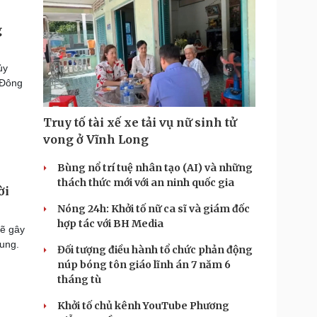
g
ủy
 Đông
Truy tố tài xế xe tải vụ nữ sinh tử
vong ở Vĩnh Long
Bùng nổ trí tuệ nhân tạo (AI) và những
thách thức mới với an ninh quốc gia
ời
Nóng 24h: Khởi tố nữ ca sĩ và giám đốc
hợp tác với BH Media
sẽ gây
rung.
Đối tượng điều hành tổ chức phản động
núp bóng tôn giáo lĩnh án 7 năm 6
tháng tù
Khởi tố chủ kênh YouTube Phương