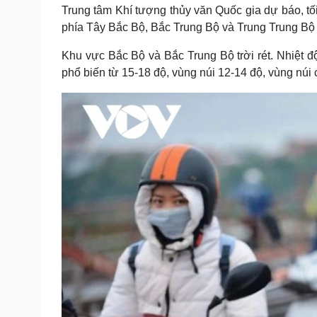
Tin nóng
Việt Nam
Trung tâm Khí tượng thủy văn Quốc gia dự báo, tố
Tư vấn luật
Phân tích
phía Tây Bắc Bộ, Bắc Trung Bộ và Trung Trung B
Khu vực Bắc Bộ và Bắc Trung Bộ trời rét. Nhiệt đ
phổ biến từ 15-18 độ, vùng núi 12-14 độ, vùng núi
Sức khỏe
Đời sống
Dinh dưỡng - món ngon
Nhà đẹp
Cây thuốc
Blog
Sản phụ khoa
Tình yêu - Gia đình
Nhi khoa
Nam khoa
Làm đẹp - giảm cân
Phòng mạch online
Ăn sạch sống khỏe
Cải chính