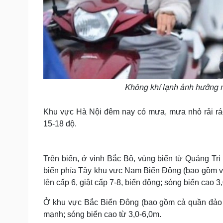
Không khí lạnh ảnh hưởng m
Khu vực Hà Nội đêm nay có mưa, mưa nhỏ rải rác; 
15-18 độ.
Trên biển, ở vịnh Bắc Bộ, vùng biển từ Quảng T
biển phía Tây khu vực Nam Biển Đông (bao gồm v
lên cấp 6, giật cấp 7-8, biển động; sóng biển cao 3
Ở khu vực Bắc Biển Đông (bao gồm cả quần đảo 
mạnh; sóng biển cao từ 3,0-6,0m.