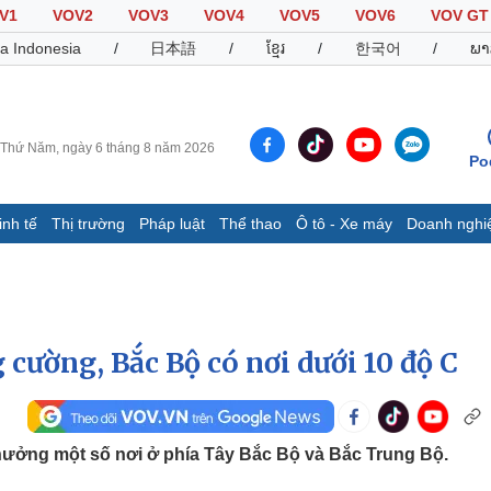
V1
VOV2
VOV3
VOV4
VOV5
VOV6
VOV GT
a Indonesia
/
日本語
/
ខ្មែរ
/
한국어
/
ພາ
Thứ Năm, ngày 6 tháng 8 năm 2026
Po
inh tế
Thị trường
Pháp luật
Thể thao
Ô tô - Xe máy
Doanh nghi
Thế giới
Multimedia
K
Quan sát
Video
B
Cuộc sống đó đây
Ảnh
K
Hồ sơ
E-Magazine
 cường, Bắc Bộ có nơi dưới 10 độ C
Infographic
Thể thao
Ô tô - Xe máy
D
 hưởng một số nơi ở phía Tây Bắc Bộ và Bắc Trung Bộ.
Bóng đá
Ô tô
T