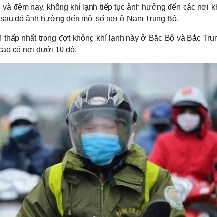
Lịch thi đấu bóng đá
Xe máy
i và đêm nay, không khí lạnh tiếp tục ảnh hưởng đến các nơi k
Thế giới thể thao
Tư vấn
ộ sau đó ảnh hưởng đến một số nơi ở Nam Trung Bộ.
eSports
V
Hậu trường
ộ thấp nhất trong đợt không khí lạnh này ở Bắc Bộ và Bắc Tru
 cao có nơi dưới 10 độ.
Văn hóa
Giải trí
D
Sân khấu - Điện ảnh
Nghệ sĩ
Văn học
Thời trang
Âm nhạc
Sao Việt
c
Di sản