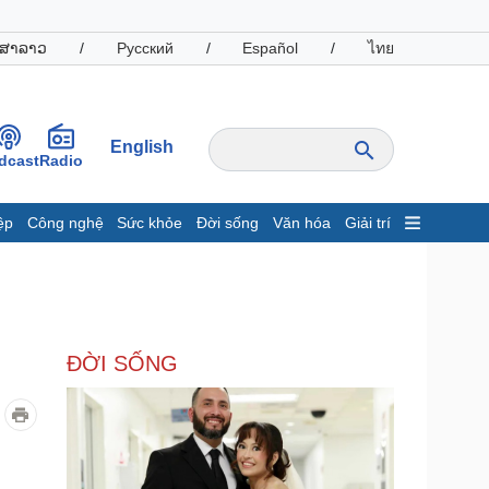
ສາລາວ
/
Русский
/
Español
/
ไทย
English
dcast
Radio
ệp
Công nghệ
Sức khỏe
Đời sống
Văn hóa
Giải trí
inh tế
Thị trường
ất động sản
Giá vàng
hởi nghiệp
Tiêu dùng
Tỷ giá
ĐỜI SỐNG
Chứng khoán
Giá cà phê
oanh nghiệp
Công nghệ
hông tin doanh nghiệp
Sành điệu