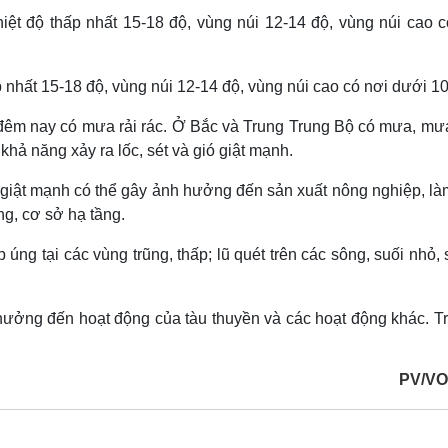
ệt độ thấp nhất 15-18 độ, vùng núi 12-14 độ, vùng núi cao c
 nhất 15-18 độ, vùng núi 12-14 độ, vùng núi cao có nơi dưới 10
m nay có mưa rải rác. Ở Bắc và Trung Trung Bộ có mưa, mưa
hả năng xảy ra lốc, sét và gió giật mạnh.
 giật mạnh có thể gây ảnh hưởng đến sản xuất nông nghiệp, là
ng, cơ sở hạ tầng.
úng tại các vùng trũng, thấp; lũ quét trên các sông, suối nhỏ, 
ưởng đến hoạt động của tàu thuyền và các hoạt động khác. Trờ
PV/VO