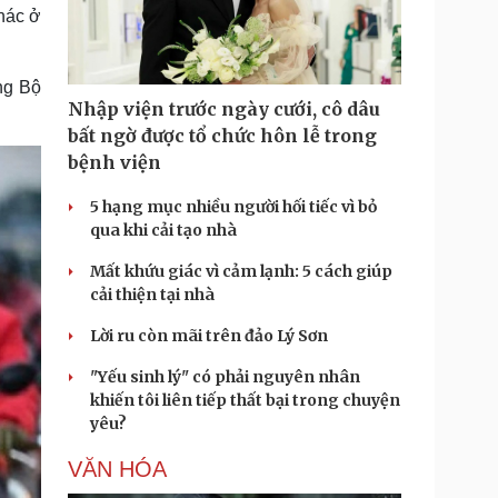
Doanh nghiệp 24h
Tin Công nghệ
hác ở
Doanh nhân
Trải nghiệm
ì cộng đồng
Chuyển đổi số
ng Bộ
Nhập viện trước ngày cưới, cô dâu
u lịch
Podcast
bất ngờ được tổ chức hôn lễ trong
Tư vấn
Câu chuyện thời sự
bệnh viện
Săn Tour
Đọc truyện đêm khuya
heck-in
Cửa sổ tình yêu
5 hạng mục nhiều người hối tiếc vì bỏ
Kể chuyện cho bé
qua khi cải tạo nhà
Hạt giống tâm hồn
Mất khứu giác vì cảm lạnh: 5 cách giúp
cải thiện tại nhà
Lời ru còn mãi trên đảo Lý Sơn
"Yếu sinh lý" có phải nguyên nhân
khiến tôi liên tiếp thất bại trong chuyện
yêu?
VĂN HÓA