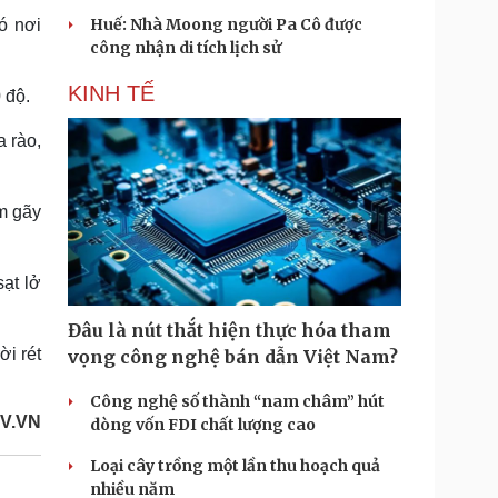
Huế: Nhà Moong người Pa Cô được
ó nơi
công nhận di tích lịch sử
KINH TẾ
 độ.
 rào,
m gãy
sạt lở
Đâu là nút thắt hiện thực hóa tham
i rét
vọng công nghệ bán dẫn Việt Nam?
Công nghệ số thành “nam châm” hút
V.VN
dòng vốn FDI chất lượng cao
Loại cây trồng một lần thu hoạch quả
nhiều năm