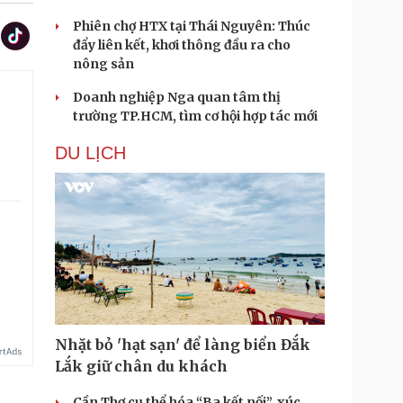
Phiên chợ HTX tại Thái Nguyên: Thúc
đẩy liên kết, khơi thông đầu ra cho
nông sản
Doanh nghiệp Nga quan tâm thị
trường TP.HCM, tìm cơ hội hợp tác mới
DU LỊCH
Nhặt bỏ 'hạt sạn' để làng biển Đắk
Lắk giữ chân du khách
Cần Thơ cụ thể hóa “Ba kết nối”, xúc