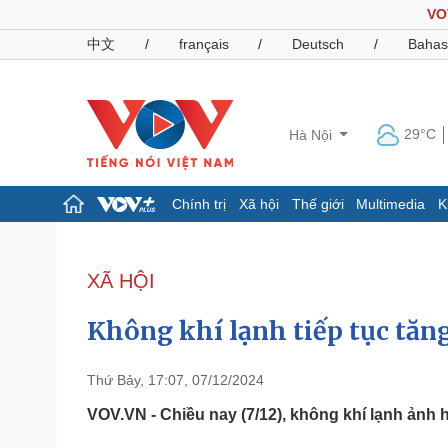
VO
中文
/
français
/
Deutsch
/
Bahas
29°C
Hà Nội
Chính trị
Xã hội
Thế giới
Multimedia
K
Chính trị
Xã hội
Đảng
Tin 24h
XÃ HỘI
Tổ chức nhân sự
Dự báo thời tiết
Quốc hội
Giáo dục
Không khí lạnh tiếp tục tăng
Nhận diện sự thật
Dấu ấn VOV
Việc làm
Biển đảo
Thứ Bảy, 17:07, 07/12/2024
Pháp luật
Quân sự - Quốc phòng
VOV.VN - Chiều nay (7/12), không khí lạnh ảnh
Vụ án
Vũ khí