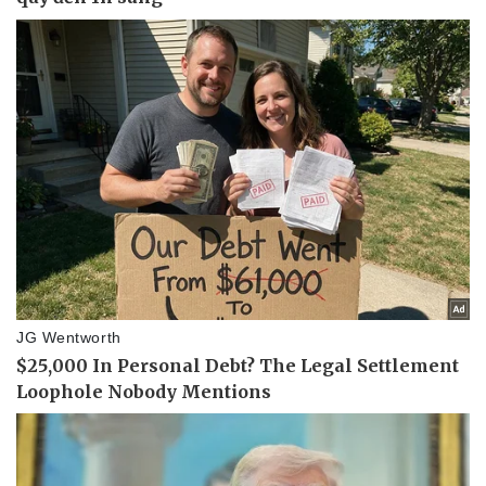
Thể thao
Ô tô - Xe máy
Bóng đá
Ô tô
Lịch thi đấu bóng đá
Xe máy
Thế giới thể thao
Tư vấn
eSports
Hậu trường