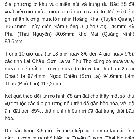
địa phương ở khu vực miền núi và trung du Bắc Bộ đã
xuất hiện mưa vừa, mưa to, có nơi mưa rất to. Một số điểm
ghi nhận lượng mưa lớn như Hoàng Khai (Tuyên Quang)
106,4mm; Thủy điện Nậm Đông 3 (Lào Cai) 144mm; Kỳ
Phú (Thái Nguyên) 80,6mm; Khe Mai (Quảng Ninh)
93,6mm.
Trong 10 giờ qua (từ 18 giờ ngày 8/6 đến 4 giờ ngày 9/6),
các tỉnh Lai Châu, Sơn La và Phú Thọ cũng có mưa vừa,
mưa to đến rất to. Lượng mưa đo được tại Thu Lũm 2 (Lai
Châu) là 97,4mm; Ngọc Chiến (Sơn La) 94,6mm; Lâm
Thao (Phú Thọ) 117,2mm.
Kết quả theo dõi từ mô hình độ ẩm đất cho thấy một số khu
vực thuộc các địa phương nêu trên đã gần bão hòa, với độ
ẩm đất trên 85%, thậm chí nhiều nơi đã đạt trạng thái bão
hòa.
Dự báo trong 3-6 giờ tới, mưa tiếp tục diễn ra tại các tỉnh
này. Lượng mưa phổ biến tại Tuyên Quang, Thái Nguyên