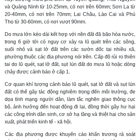
và Quảng Ninh từ 10-25mm, có nơi trên 60mm; Sơn La từ
20-40mm, có nơi trên 70mm; Lai Châu, Lào Cai và Phú
Thọ từ 30-60mm, có nơi vượt 90mm.
Do mưa lớn kéo dài kết hợp với nền đất đã bão hòa nước,
trong 6 giờ tới có nguy cơ xảy ra lũ quét trên các sông,
suối nhỏ và sạt lở đất trên các sườn dốc tại nhiều xã,
phường thuộc các địa phương nói trên. Cấp độ rủi ro thiên
tai do lũ quét, sạt lở đất, sụt lún đất do mưa lũ hoặc dòng
chảy được cảnh báo ở cấp 1.
Cơ quan khí tượng cảnh báo lũ quét, sạt lở đất và sụt lún
đất có thể gây tác động nghiêm trọng đến môi trường, đe
dọa tính mạng người dân, làm tắc nghẽn giao thông cục
bộ, ảnh hưởng đến hoạt động đi lại, đồng thời gây hư hại
Kinh tế
Thị trường
các công trình dân sinh, cơ sở hạ tầng và thiệt hại cho sản
Bất động sản
Giá vàng
xuất, phát triển kinh tế - xã hội.
Khởi nghiệp
Tiêu dùng
Tỷ giá
Các địa phương được khuyến cáo khẩn trương rà soát
Chứng khoán