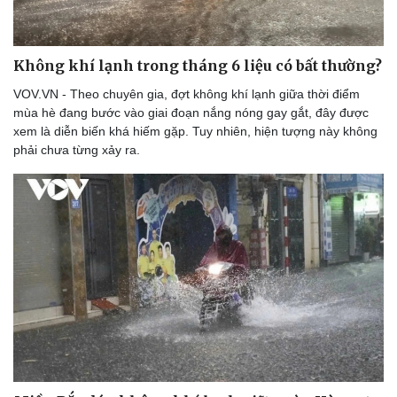
Không khí lạnh trong tháng 6 liệu có bất thường?
Doanh nghiệp
Công nghệ
VOV.VN - Theo chuyên gia, đợt không khí lạnh giữa thời điểm
Thông tin doanh nghiệp
Sành điệu
mùa hè đang bước vào giai đoạn nắng nóng gay gắt, đây được
Doanh nghiệp 24h
Tin Công nghệ
xem là diễn biến khá hiếm gặp. Tuy nhiên, hiện tượng này không
Doanh nhân
Trải nghiệm
phải chưa từng xảy ra.
Vì cộng đồng
Chuyển đổi số