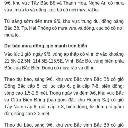
9/6, khu vực Tây Bắc Bộ và Thanh Hóa, Nghệ An có mưa
vừa, mưa to và dông, cục bộ có nơi mưa rất to.
Từ sáng sớm đến trưa 9/6, khu vực trung du, đồng bằng
Bắc Bộ, Tp. Hải Phòng có mưa vừa và dông, cục bộ có nơi
mưa to.
Dự báo mưa dông, gió mạnh trên biển
Vào lúc 1 giờ ngày 9/6, vùng áp thấp có vị trí ở vào khoảng
21.5N-22.5N; 114.5E-115.5E. Vịnh Bắc Bộ, vùng biển phía
Bắc của Bắc Biển Đông có mưa rào và dông.
Theo dự báo, sáng 9/6, khu vực Bắc vịnh Bắc Bộ có gió
Thế giới
Multimedia
Đông Bắc cấp 5, có lúc cấp 6, giật cấp 7-8, biển động;
Quan sát
Video
sóng cao 1,5-2,5 mét. Trong ngày và đêm 9/6, khu vực Bắc
Cuộc sống đó đây
Ảnh
và Giữa Biển Đông (bao gồm đặc khu Hoàng Sa) có gió
Hồ sơ
E-Magazine
Tây Nam cấp 6, giật cấp 7-8, biển động, từ đêm gió giảm
Infographic
dần; sóng cao 2-3 mét.
Theo dự báo, sáng 9/6, khu vực Bắc vịnh Bắc Bộ có gió