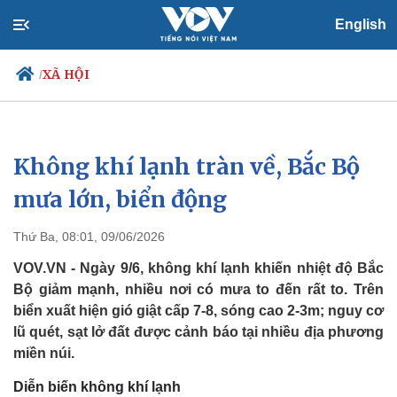
English
XÃ HỘI
/
Không khí lạnh tràn về, Bắc Bộ
Chính trị
Xã hội
Đảng
Tin 24h
mưa lớn, biển động
Tổ chức nhân sự
Dự báo thời tiết
Quốc hội
Giáo dục
Thứ Ba, 08:01, 09/06/2026
Nhận diện sự thật
Dấu ấn VOV
Việc làm
VOV.VN - Ngày 9/6, không khí lạnh khiến nhiệt độ Bắc
Biển đảo
Bộ giảm mạnh, nhiều nơi có mưa to đến rất to. Trên
biển xuất hiện gió giật cấp 7-8, sóng cao 2-3m; nguy cơ
lũ quét, sạt lở đất được cảnh báo tại nhiều địa phương
miền núi.
Diễn biến không khí lạnh