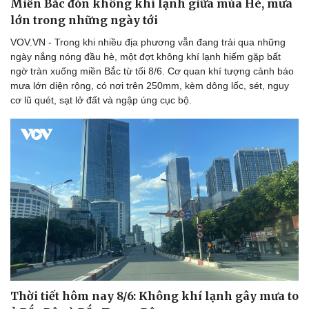
Miền Bắc đón không khí lạnh giữa mùa Hè, mưa
lớn trong những ngày tới
VOV.VN - Trong khi nhiều địa phương vẫn đang trải qua những
ngày nắng nóng đầu hè, một đợt không khí lạnh hiếm gặp bất
ngờ tràn xuống miền Bắc từ tối 8/6. Cơ quan khí tượng cảnh báo
mưa lớn diện rộng, có nơi trên 250mm, kèm dông lốc, sét, nguy
cơ lũ quét, sạt lở đất và ngập úng cục bộ.
Thời tiết hôm nay 8/6: Không khí lạnh gây mưa to