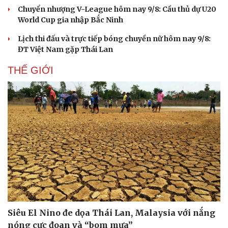
Chuyển nhượng V-League hôm nay 9/8: Cầu thủ dự U20
World Cup gia nhập Bắc Ninh
Lịch thi đấu và trực tiếp bóng chuyền nữ hôm nay 9/8:
ĐT Việt Nam gặp Thái Lan
THẾ GIỚI
Siêu El Nino đe dọa Thái Lan, Malaysia với nắng
Cải chính
nóng cực đoan và “bom mưa”