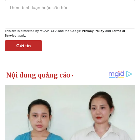
Vụ án
Vũ khí
Tin nóng
Việt Nam
Tư vấn luật
Phân tích
This site is protected by reCAPTCHA and the Google
Privacy Policy
and
Terms of
Service
apply.
Gửi tin