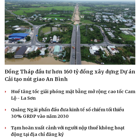
Đồng Tháp đầu tư hơn 160 tỷ đồng xây dựng Dự án
Cải tạo nút giao An Bình
Huế tăng tốc giải phóng mặt bằng mở rộng cao tốc Cam
Văn hóa
Giải trí
Lộ - La Sơn
Sân khấu - Điện ảnh
Nghệ sĩ
Văn học
Thời trang
Quảng Ngãi phấn đấu đưa kinh tế số chiếm tối thiểu
Âm nhạc
Sao Việt
30% GRDP vào năm 2030
Di sản
Tạm hoãn xuất cảnh với người nộp thuế không hoạt
động tại địa chỉ đăng ký