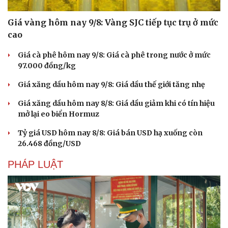
Giá vàng hôm nay 9/8: Vàng SJC tiếp tục trụ ở mức
cao
Giá cà phê hôm nay 9/8: Giá cà phê trong nước ở mức
97.000 đồng/kg
Giá xăng dầu hôm nay 9/8: Giá dầu thế giới tăng nhẹ
Giá xăng dầu hôm nay 8/8: Giá dầu giảm khi có tín hiệu
mở lại eo biển Hormuz
Tỷ giá USD hôm nay 8/8: Giá bán USD hạ xuống còn
26.468 đồng/USD
PHÁP LUẬT
Du lịch
Podcast
Tư vấn
Câu chuyện thời sự
Săn Tour
Đọc truyện đêm khuya
check-in
Cửa sổ tình yêu
Kể chuyện cho bé