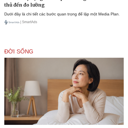
thủ đến đo lường
Dưới đây là chi tiết các bước quan trọng để lập một Media Plan.
| SmartAds
Sức khỏe
Đời sống
ĐỜI SỐNG
Dinh dưỡng - món ngon
Nhà đẹp
Cây thuốc
Blog
Sản phụ khoa
Tình yêu - Gia đình
Nhi khoa
Nam khoa
Làm đẹp - giảm cân
Phòng mạch online
Ăn sạch sống khỏe