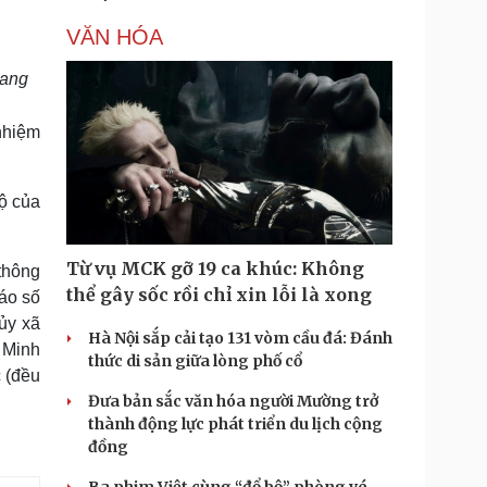
VĂN HÓA
đang
nhiệm
bộ của
Từ vụ MCK gỡ 19 ca khúc: Không
thông
thể gây sốc rồi chỉ xin lỗi là xong
áo số
ủy xã
Hà Nội sắp cải tạo 131 vòm cầu đá: Đánh
 Minh
thức di sản giữa lòng phố cổ
 (đều
Đưa bản sắc văn hóa người Mường trở
thành động lực phát triển du lịch cộng
đồng