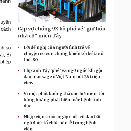
 hành
Doanh nghiệp 24h
Tin Công nghệ
Doanh nhân
Trải nghiệm
ì cộng đồng
Chuyển đổi số
huyện
Cặp vợ chồng 9X bỏ phố về “giữ hồn
 cách
u lịch
Podcast
nhà cổ” miền Tây
Tư vấn
Câu chuyện thời sự
Săn Tour
Đọc truyện đêm khuya
Lời đề nghị của người tình trẻ về
nh số
heck-in
Cửa sổ tình yêu
chuyện có con chung khiến tôi bế tắc ở
i, Bí
Kể chuyện cho bé
tuổi 80
 phép
Hạt giống tâm hồn
Clip anh Tây 'phê' và ngơ ngác khi gội
đầu massage ở Việt Nam hút 24 triệu
view
Vì một phút buông thả sau hơi men, tôi
bàng hoàng phát hiện mắc bệnh tình
dục
Nhập viện trước ngày cưới, cô dâu bất
ngờ được tổ chức hôn lễ trong bệnh
viện