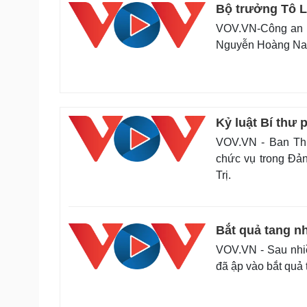
Bộ trưởng Tô L
VOV.VN-Công an tỉ
Nguyễn Hoàng Nam,
Kỷ luật Bí thư
VOV.VN - Ban Thư
chức vụ trong Đả
Trị.
Bắt quả tang n
VOV.VN - Sau nhiề
đã ập vào bắt quả 