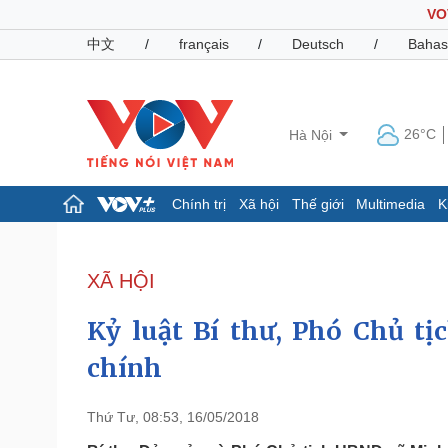
VO
中文
/
français
/
Deutsch
/
Bahas
26°C
Hà Nội
Chính trị
Xã hội
Thế giới
Multimedia
K
Chính trị
Xã hội
Đảng
Tin 24h
XÃ HỘI
Tổ chức nhân sự
Dự báo thời tiết
Quốc hội
Giáo dục
Kỷ luật Bí thư, Phó Chủ tị
Nhận diện sự thật
Dấu ấn VOV
Việc làm
chính
Biển đảo
Pháp luật
Quân sự - Quốc phòng
Thứ Tư, 08:53, 16/05/2018
Vụ án
Vũ khí