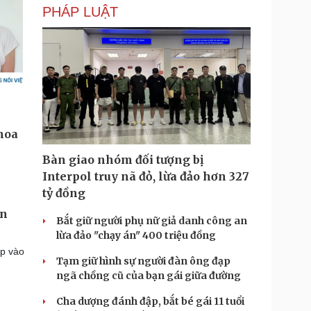
PHÁP LUẬT
Bàn giao nhóm đối tượng bị
Interpol truy nã đỏ, lừa đảo hơn 327
tỷ đồng
ơn
Bắt giữ người phụ nữ giả danh công an
lừa đảo "chạy án" 400 triệu đồng
ập vào
Tạm giữ hình sự người đàn ông đạp
ngã chồng cũ của bạn gái giữa đường
Cha dượng đánh đập, bắt bé gái 11 tuổi