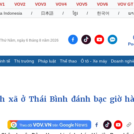
V1
VOV2
VOV3
VOV4
VOV5
VOV6
VOV GT
a Indonesia
/
日本語
/
ខ្មែរ
/
한국어
/
ພາ
Thứ Năm, ngày 6 tháng 8 năm 2026
Po
inh tế
Thị trường
Pháp luật
Thể thao
Ô tô - Xe máy
Doanh nghi
Thế giới
Multimedia
K
Quan sát
Video
B
Cuộc sống đó đây
Ảnh
K
Hồ sơ
E-Magazine
ch xã ở Thái Bình đánh bạc giờ h
Infographic
Thể thao
Ô tô - Xe máy
D
Bóng đá
Ô tô
T