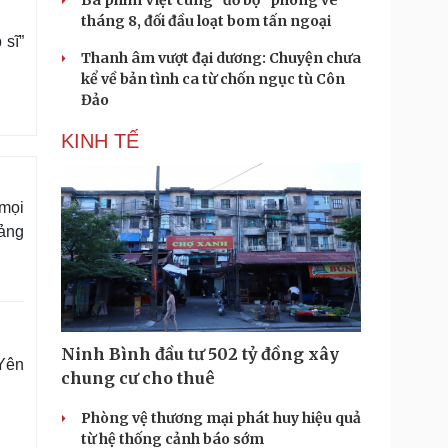
Ba phim Việt cùng “đổ bộ” phòng vé
tháng 8, đối đầu loạt bom tấn ngoại
 sĩ”
Thanh âm vượt đại dương: Chuyện chưa
kể về bản tình ca từ chốn ngục tù Côn
Đảo
KINH TẾ
mọi
ảng
Ninh Bình đầu tư 502 tỷ đồng xây
 Yên
chung cư cho thuê
Phòng vệ thương mại phát huy hiệu quả
từ hệ thống cảnh báo sớm