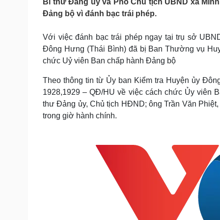
Bí thư Đảng ủy và Phó Chủ tịch UBND xã Min
Tin nóng
Việt Nam
Đảng bộ vì đánh bạc trái phép.
Tư vấn luật
Phân tích
Với việc đánh bạc trái phép ngay tại trụ sở UB
Đông Hưng (Thái Bình) đã bị Ban Thường vụ Huyệ
Sức khỏe
Đời sống
chức Uỷ viên Ban chấp hành Đảng bộ
Dinh dưỡng - món ngon
Nhà đẹp
Cây thuốc
Blog
Theo thông tin từ Ủy ban Kiểm tra Huyện ủy Đô
Sản phụ khoa
Tình yêu - Gia đình
1928,1929 – QĐ/HU về việc cách chức Ủy viên B
Nhi khoa
thư Đảng ủy, Chủ tịch HĐND; ông Trần Văn Phiệt,
Nam khoa
trong giờ hành chính.
Làm đẹp - giảm cân
Phòng mạch online
Ăn sạch sống khỏe
Cải chính