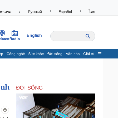
ສາລາວ
/
Русский
/
Español
/
ไทย
English
dcast
Radio
ệp
Công nghệ
Sức khỏe
Đời sống
Văn hóa
Giải trí
inh tế
Thị trường
ất động sản
Giá vàng
hởi nghiệp
Tiêu dùng
Tỷ giá
ành
ĐỜI SỐNG
Chứng khoán
Giá cà phê
oanh nghiệp
Công nghệ
hông tin doanh nghiệp
Sành điệu