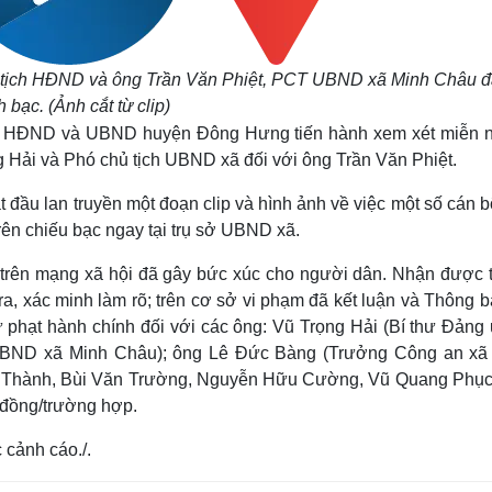
ủ tịch HĐND và ông Trần Văn Phiệt, PCT UBND xã Minh Châu 
 bạc. (Ảnh cắt từ clip)
ho HĐND và UBND huyện Đông Hưng tiến hành xem xét miễn 
 Hải và Phó chủ tịch UBND xã đối với ông Trần Văn Phiệt.
ắt đầu lan truyền một đoạn clip và hình ảnh về việc một số cán 
ên chiếu bạc ngay tại trụ sở UBND xã.
n trên mạng xã hội đã gây bức xúc cho người dân. Nhận được 
a, xác minh làm rõ; trên cơ sở vi phạm đã kết luận và Thông b
ạt hành chính đối với các ông: Vũ Trọng Hải (Bí thư Đảng 
 UBND xã Minh Châu); ông Lê Đức Bàng (Trưởng Công an xã
n Thành, Bùi Văn Trường, Nguyễn Hữu Cường, Vũ Quang Phục
 đồng/trường hợp.
 cảnh cáo./.