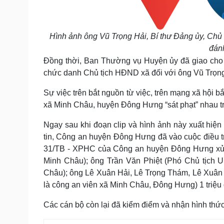
Hình ảnh ông Vũ Trọng Hải, Bí thư Đảng ủy, Ch
đánh
Đồng thời, Ban Thường vụ Huyện ủy đã giao c
chức danh Chủ tịch HĐND xã đối với ông Vũ Trọng
Sự việc trên bắt nguồn từ việc, trên mạng xã hội b
xã Minh Châu, huyện Đông Hưng “sát phạt” nhau tr
Ngay sau khi đoạn clip và hình ảnh này xuất hiệ
tin, Công an huyện Đông Hưng đã vào cuộc điều tr
31/TB - XPHC của Công an huyện Đông Hưng xử ph
Minh Châu); ông Trần Văn Phiệt (Phó Chủ tịch
Châu); ông Lê Xuân Hải, Lê Trọng Thám, Lê Xuâ
là công an viên xã Minh Châu, Đông Hưng) 1 triệu
Các cán bộ còn lại đã kiểm điểm và nhận hình thức