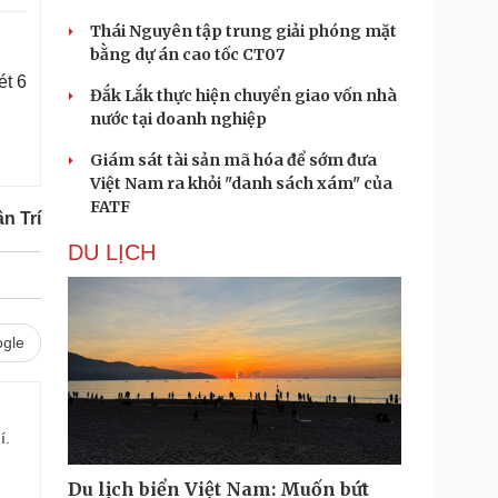
Thái Nguyên tập trung giải phóng mặt
bằng dự án cao tốc CT07
ét 6
Đắk Lắk thực hiện chuyển giao vốn nhà
nước tại doanh nghiệp
Giám sát tài sản mã hóa để sớm đưa
Việt Nam ra khỏi "danh sách xám" của
FATF
n Trí
DU LỊCH
gle
í.
Du lịch biển Việt Nam: Muốn bứt