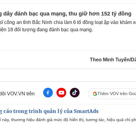
g dây đánh bạc qua mạng, thu giữ hơn 152 tỷ đồng
sĩ công an tỉnh Bắc Ninh chia làm 6 tổ đồng loạt ập vào khám x
iện 18 đối tượng đang đánh bạc qua mạng.
Theo Minh Tuyến/Dâ
 dõi VOV.VN trên
Thêm VOV trên Goo
g cáo trong trình quản lý của SmartAds
 này, thương hiệu đánh giá mức độ hiển thị, tương tác, hiệu quả chi ph