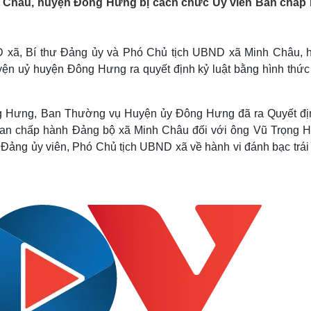
h Châu, huyện Đông Hưng bị cách chức Uỷ viên Ban chấp
Lịch thi đấu bóng đá
Xe máy
Thế giới thể thao
Tư vấn
eSports
V
Hậu trường
ND xã, Bí thư Đảng ủy và Phó Chủ tịch UBND xã Minh Châu, 
n uỷ huyện Đông Hưng ra quyết định kỷ luật bằng hình thức
Văn hóa
Giải trí
D
Sân khấu - Điện ảnh
Nghệ sĩ
Văn học
Thời trang
ng Hưng, Ban Thường vụ Huyện ủy Đông Hưng đã ra Quyết đị
Âm nhạc
Sao Việt
c
an chấp hành Đảng bộ xã Minh Châu đối với ông Vũ Trọng Hả
Di sản
 Đảng ủy viên, Phó Chủ tịch UBND xã về hành vi đánh bạc trái