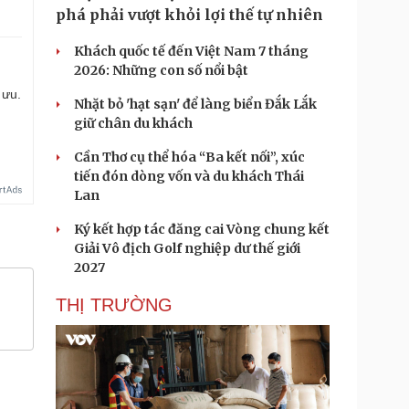
phá phải vượt khỏi lợi thế tự nhiên
Khách quốc tế đến Việt Nam 7 tháng
2026: Những con số nổi bật
 ưu.
Nhặt bỏ 'hạt sạn' để làng biển Đắk Lắk
giữ chân du khách
Cần Thơ cụ thể hóa “Ba kết nối”, xúc
tiến đón dòng vốn và du khách Thái
Lan
Ký kết hợp tác đăng cai Vòng chung kết
Giải Vô địch Golf nghiệp dư thế giới
2027
THỊ TRƯỜNG