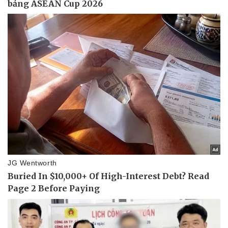
Vụ án
Vũ khí
Tin nóng
Việt Nam
Tư vấn luật
Phân tích