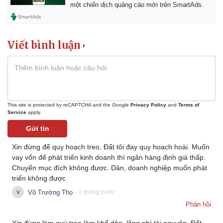
một chiến dịch quảng cáo mới trên SmartAds.
Viết bình luận
This site is protected by reCAPTCHA and the Google
Privacy Policy
and
Terms of
Service
apply.
Gửi tin
Xin đừng để quy hoạch treo, Đất tôi đay quy hoạch hoài. Muốn
vay vốn để phát triển kinh doanh thì ngân hàng định giá thấp.
Chuyển mục đích không được. Dân, doanh nghiệp muốn phát
Kinh tế
Thị trường
triển không được
Bất động sản
Giá vàng
Võ Trường Thọ
- 2 tháng trước
Khởi nghiệp
Tiêu dùng
Phản hồi
Tỷ giá
Chứng khoán