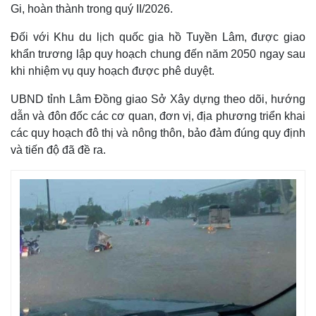
Gi, hoàn thành trong quý II/2026.
Đối với Khu du lịch quốc gia hồ Tuyền Lâm, được giao
khẩn trương lập quy hoạch chung đến năm 2050 ngay sau
khi nhiệm vụ quy hoạch được phê duyệt.
UBND tỉnh Lâm Đồng giao Sở Xây dựng theo dõi, hướng
dẫn và đôn đốc các cơ quan, đơn vị, địa phương triển khai
các quy hoạch đô thị và nông thôn, bảo đảm đúng quy định
và tiến độ đã đề ra.
Thế giới
Multimedia
Quan sát
Video
Cuộc sống đó đây
Ảnh
Hồ sơ
E-Magazine
Infographic