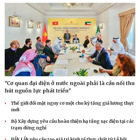
Sức khỏe
Đời sống
Dinh dưỡng - món ngon
Nhà đẹp
Cây thuốc
Blog
Sản phụ khoa
Tình yêu - Gia đình
Nhi khoa
Nam khoa
"Cơ quan đại diện ở nước ngoài phải là cầu nối thu
Làm đẹp - giảm cân
hút nguồn lực phát triển"
Phòng mạch online
Ăn sạch sống khỏe
Thế giới đối mặt nguy cơ một chu kỳ tăng giá lương thực
mới
Bộ Xây dựng yêu cầu hoàn thiện hạ tầng sạc điện tại các
trạm dừng nghỉ
Đắk Lắk yêu cầu tạo giá trị kinh tế thực chất từ Lễ hội