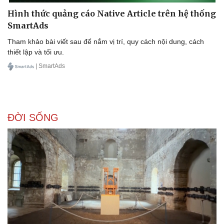
Hình thức quảng cáo Native Article trên hệ thống
SmartAds
Tham khảo bài viết sau để nắm vị trí, quy cách nội dung, cách
Doanh nghiệp
Công nghệ
thiết lập và tối ưu.
Thông tin doanh nghiệp
Sành điệu
| SmartAds
Doanh nghiệp 24h
Tin Công nghệ
Doanh nhân
Trải nghiệm
Vì cộng đồng
Chuyển đổi số
ĐỜI SỐNG