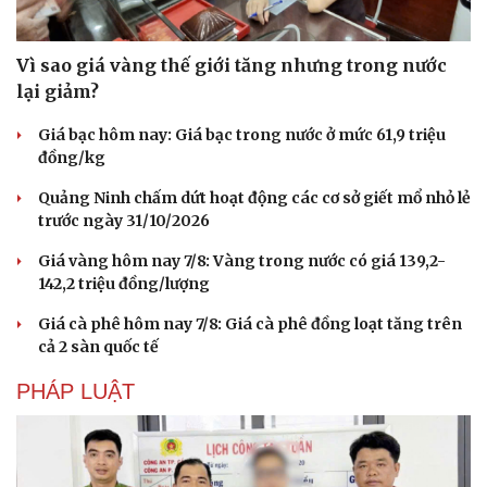
Vì sao giá vàng thế giới tăng nhưng trong nước
lại giảm?
Giá bạc hôm nay: Giá bạc trong nước ở mức 61,9 triệu
đồng/kg
Quảng Ninh chấm dứt hoạt động các cơ sở giết mổ nhỏ lẻ
trước ngày 31/10/2026
Giá vàng hôm nay 7/8: Vàng trong nước có giá 139,2-
142,2 triệu đồng/lượng
Văn hóa
Giải trí
Giá cà phê hôm nay 7/8: Giá cà phê đồng loạt tăng trên
cả 2 sàn quốc tế
Sân khấu - Điện ảnh
Nghệ sĩ
Văn học
Thời trang
PHÁP LUẬT
Âm nhạc
Sao Việt
Di sản