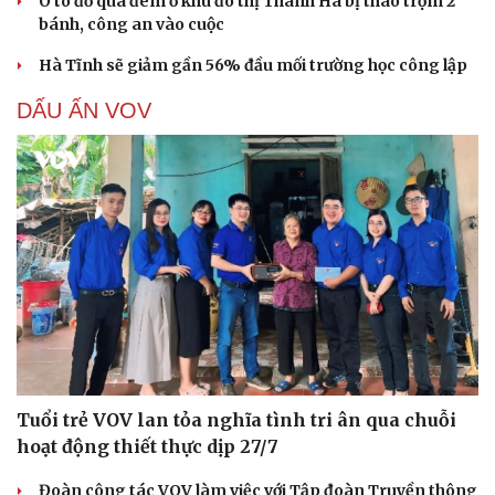
Ô tô đỗ qua đêm ở khu đô thị Thanh Hà bị tháo trộm 2
bánh, công an vào cuộc
Hà Tĩnh sẽ giảm gần 56% đầu mối trường học công lập
DẤU ẤN VOV
Tuổi trẻ VOV lan tỏa nghĩa tình tri ân qua chuỗi
hoạt động thiết thực dịp 27/7
Đoàn công tác VOV làm việc với Tập đoàn Truyền thông