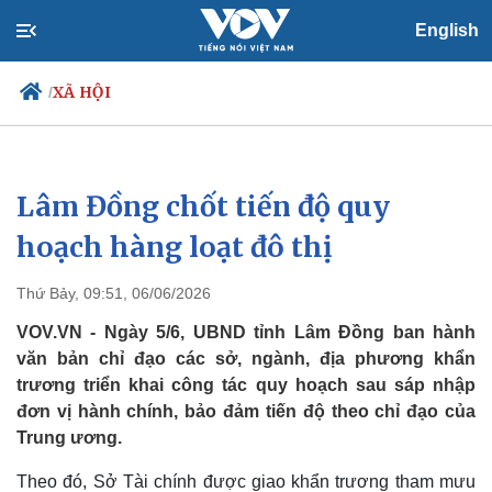
English
XÃ HỘI
/
Lâm Đồng chốt tiến độ quy
Chính trị
Xã hội
Đảng
Tin 24h
hoạch hàng loạt đô thị
Tổ chức nhân sự
Dự báo thời tiết
Quốc hội
Giáo dục
Thứ Bảy, 09:51, 06/06/2026
Nhận diện sự thật
Dấu ấn VOV
Việc làm
VOV.VN - Ngày 5/6, UBND tỉnh Lâm Đồng ban hành
Biển đảo
văn bản chỉ đạo các sở, ngành, địa phương khẩn
trương triển khai công tác quy hoạch sau sáp nhập
đơn vị hành chính, bảo đảm tiến độ theo chỉ đạo của
Trung ương.
Theo đó, Sở Tài chính được giao khẩn trương tham mưu