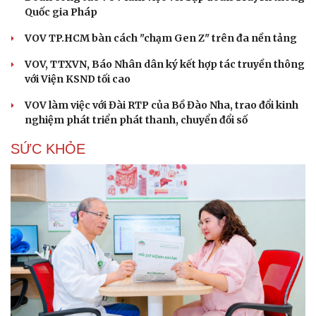
Quốc gia Pháp
VOV TP.HCM bàn cách "chạm Gen Z" trên đa nền tảng
VOV, TTXVN, Báo Nhân dân ký kết hợp tác truyền thông
với Viện KSND tối cao
VOV làm việc với Đài RTP của Bồ Đào Nha, trao đổi kinh
nghiệm phát triển phát thanh, chuyển đổi số
SỨC KHỎE