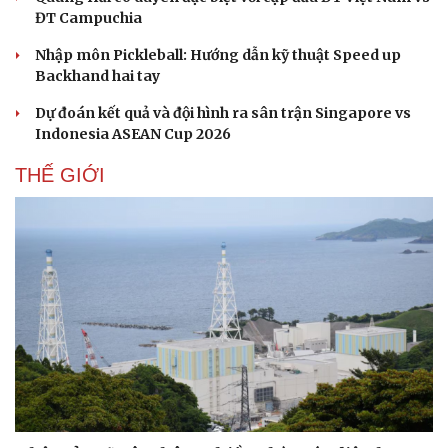
ĐT Campuchia
Nhập môn Pickleball: Hướng dẫn kỹ thuật Speed up
Backhand hai tay
Dự đoán kết quả và đội hình ra sân trận Singapore vs
Indonesia ASEAN Cup 2026
THẾ GIỚI
Du lịch
Podcast
Tư vấn
Câu chuyện thời sự
Săn Tour
Đọc truyện đêm khuya
check-in
Cửa sổ tình yêu
Kể chuyện cho bé