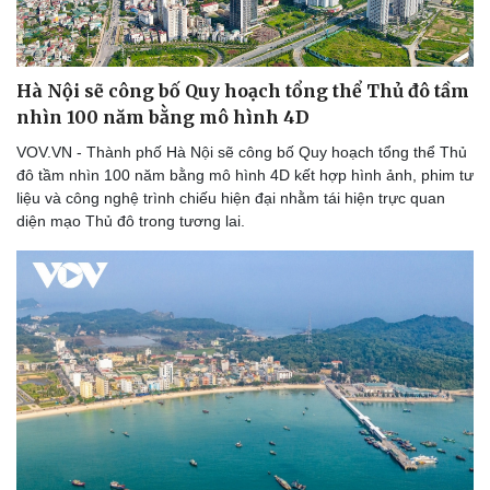
Thể thao
Ô tô - Xe máy
Bóng đá
Ô tô
Lịch thi đấu bóng đá
Xe máy
Hà Nội sẽ công bố Quy hoạch tổng thể Thủ đô tầm
Thế giới thể thao
Tư vấn
eSports
nhìn 100 năm bằng mô hình 4D
Hậu trường
VOV.VN - Thành phố Hà Nội sẽ công bố Quy hoạch tổng thể Thủ
đô tầm nhìn 100 năm bằng mô hình 4D kết hợp hình ảnh, phim tư
liệu và công nghệ trình chiếu hiện đại nhằm tái hiện trực quan
diện mạo Thủ đô trong tương lai.