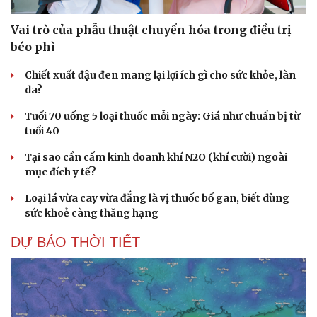
Vai trò của phẫu thuật chuyển hóa trong điều trị
béo phì
Chiết xuất đậu đen mang lại lợi ích gì cho sức khỏe, làn
da?
Tuổi 70 uống 5 loại thuốc mỗi ngày: Giá như chuẩn bị từ
tuổi 40
Tại sao cần cấm kinh doanh khí N2O (khí cười) ngoài
mục đích y tế?
Loại lá vừa cay vừa đắng là vị thuốc bổ gan, biết dùng
sức khoẻ càng thăng hạng
DỰ BÁO THỜI TIẾT