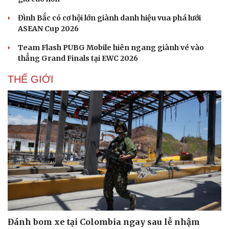
Đình Bắc có cơ hội lớn giành danh hiệu vua phá lưới
ASEAN Cup 2026
Team Flash PUBG Mobile hiên ngang giành vé vào
thẳng Grand Finals tại EWC 2026
THẾ GIỚI
Du lịch
Podcast
Tư vấn
Câu chuyện thời sự
Săn Tour
Đọc truyện đêm khuya
check-in
Cửa sổ tình yêu
Đánh bom xe tại Colombia ngay sau lễ nhậm
Kể chuyện cho bé