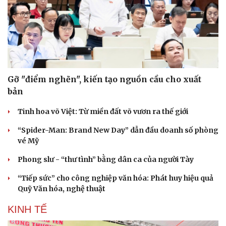
Gỡ "điểm nghẽn", kiến tạo nguồn cầu cho xuất
bản
Tinh hoa võ Việt: Từ miền đất võ vươn ra thế giới
“Spider-Man: Brand New Day” dẫn đầu doanh số phòng
vé Mỹ
Phong slư - “thư tình” bằng dân ca của người Tày
“Tiếp sức” cho công nghiệp văn hóa: Phát huy hiệu quả
Quỹ Văn hóa, nghệ thuật
KINH TẾ