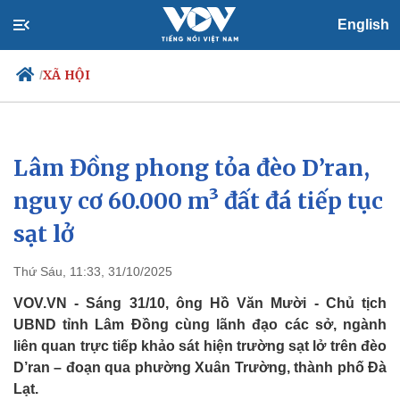
English
XÃ HỘI
/
Lâm Đồng phong tỏa đèo D’ran,
Chính trị
Xã hội
Đảng
Tin 24h
nguy cơ 60.000 m³ đất đá tiếp tục
Tổ chức nhân sự
Dự báo thời tiết
sạt lở
Quốc hội
Giáo dục
Nhận diện sự thật
Dấu ấn VOV
Việc làm
Thứ Sáu, 11:33, 31/10/2025
Biển đảo
VOV.VN - Sáng 31/10, ông Hồ Văn Mười - Chủ tịch
UBND tỉnh Lâm Đồng cùng lãnh đạo các sở, ngành
liên quan trực tiếp khảo sát hiện trường sạt lở trên đèo
D’ran – đoạn qua phường Xuân Trường, thành phố Đà
Lạt.