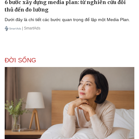
6 bước xây dựng media plan: từ nghiên cứu đối
thủ đến đo lường
Dưới đây là chi tiết các bước quan trọng để lập một Media Plan.
| SmartAds
Doanh nghiệp
Công nghệ
Thông tin doanh nghiệp
Sành điệu
Doanh nghiệp 24h
Tin Công nghệ
Doanh nhân
Trải nghiệm
Vì cộng đồng
Chuyển đổi số
ĐỜI SỐNG