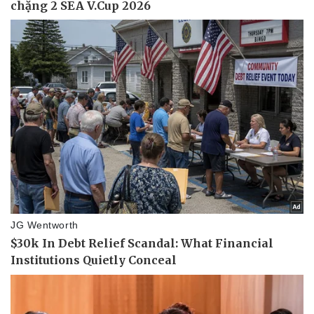
Vụ án
Vũ khí
Tin nóng
Việt Nam
Tư vấn luật
Phân tích