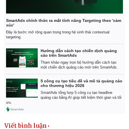
SmartAds chính thức ra mắt tính năng Targeting theo 'cảm
xúc'
Đây là bước mở rộng quan trọng trong hệ sinh thái contextual
targeting.
Hướng dẫn cách tạo chiến dịch quảng
cáo trên SmartAds
Tham khảo ngay trọn bộ hướng dẫn cách tạo
một chiến dịch quảng cáo mới trên SmartAds.
5 công cụ tạo tiêu đề và mô tả quảng cáo
cho thương hiệu 2026
SmartAds tổng hợp 5 công cụ tạo headline
quảng cáo bằng AI giúp tiết kiệm thời gian và tối
Kinh tế
Thị trường
ưu.
Bất động sản
Giá vàng
Khởi nghiệp
Tiêu dùng
Tỷ giá
Viết bình luận
Chứng khoán