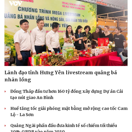
Sức khỏe
Đời sống
Dinh dưỡng - món ngon
Nhà đẹp
Cây thuốc
Blog
Sản phụ khoa
Tình yêu - Gia đình
Nhi khoa
Lãnh đạo tỉnh Hưng Yên livestream quảng bá
Nam khoa
nhãn lồng
Làm đẹp - giảm cân
Phòng mạch online
Đồng Tháp đầu tư hơn 160 tỷ đồng xây dựng Dự án Cải
Ăn sạch sống khỏe
tạo nút giao An Bình
Huế tăng tốc giải phóng mặt bằng mở rộng cao tốc Cam
Lộ - La Sơn
Quảng Ngãi phấn đấu đưa kinh tế số chiếm tối thiểu
30% GRDP vào năm 2030