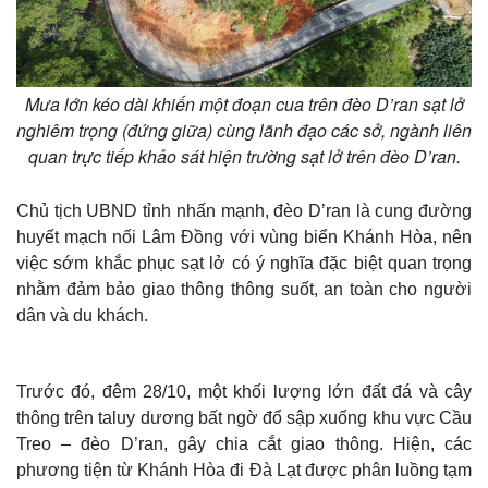
Mưa lớn kéo dài khiến một đoạn cua trên đèo D’ran sạt lở
nghiêm trọng (đứng giữa) cùng lãnh đạo các sở, ngành liên
quan trực tiếp khảo sát hiện trường sạt lở trên đèo D’ran.
Chủ tịch UBND tỉnh nhấn mạnh, đèo D’ran là cung đường
huyết mạch nối Lâm Đồng với vùng biển Khánh Hòa, nên
việc sớm khắc phục sạt lở có ý nghĩa đặc biệt quan trọng
nhằm đảm bảo giao thông thông suốt, an toàn cho người
dân và du khách.
Thế giới
Multimedia
Quan sát
Video
Cuộc sống đó đây
Ảnh
Hồ sơ
E-Magazine
Trước đó, đêm 28/10, một khối lượng lớn đất đá và cây
Infographic
thông trên taluy dương bất ngờ đổ sập xuống khu vực Cầu
Treo – đèo D’ran, gây chia cắt giao thông. Hiện, các
phương tiện từ Khánh Hòa đi Đà Lạt được phân luồng tạm