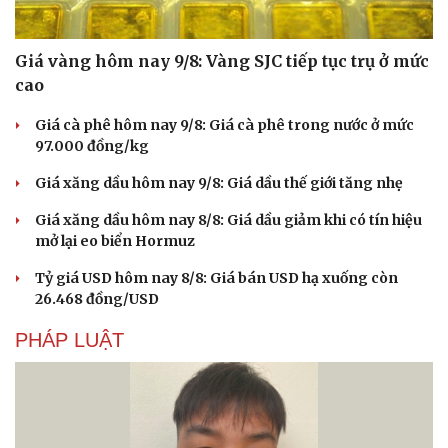
Giá vàng hôm nay 9/8: Vàng SJC tiếp tục trụ ở mức
cao
Giá cà phê hôm nay 9/8: Giá cà phê trong nước ở mức
97.000 đồng/kg
Giá xăng dầu hôm nay 9/8: Giá dầu thế giới tăng nhẹ
Giá xăng dầu hôm nay 8/8: Giá dầu giảm khi có tín hiệu
mở lại eo biển Hormuz
Tỷ giá USD hôm nay 8/8: Giá bán USD hạ xuống còn
Văn hóa
Giải trí
26.468 đồng/USD
Sân khấu - Điện ảnh
Nghệ sĩ
PHÁP LUẬT
Văn học
Thời trang
Âm nhạc
Sao Việt
Di sản