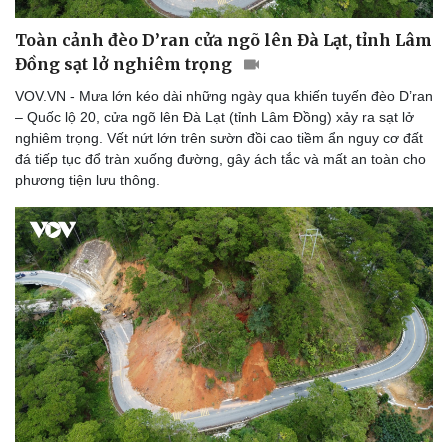
Toàn cảnh đèo D’ran cửa ngõ lên Đà Lạt, tỉnh Lâm
Đồng sạt lở nghiêm trọng
VOV.VN - Mưa lớn kéo dài những ngày qua khiến tuyến đèo D’ran
– Quốc lộ 20, cửa ngõ lên Đà Lạt (tỉnh Lâm Đồng) xảy ra sạt lở
nghiêm trọng. Vết nứt lớn trên sườn đồi cao tiềm ẩn nguy cơ đất
đá tiếp tục đổ tràn xuống đường, gây ách tắc và mất an toàn cho
phương tiện lưu thông.