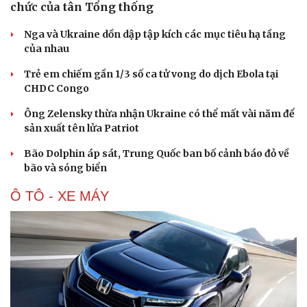
chức của tân Tổng thống
Hạt giống tâm hồn
Nga và Ukraine dồn dập tập kích các mục tiêu hạ tầng
của nhau
Trẻ em chiếm gần 1/3 số ca tử vong do dịch Ebola tại
CHDC Congo
Ông Zelensky thừa nhận Ukraine có thể mất vài năm để
sản xuất tên lửa Patriot
Bão Dolphin áp sát, Trung Quốc ban bố cảnh báo đỏ về
bão và sóng biển
Ô TÔ - XE MÁY