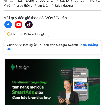
Tag:
Lâm Đồng
đèo D’ran
sạt lở
đất đá
Hồ Văn
Mười
giao thông
an toàn
taluy dương
Mời quý độc giả theo dõi VOV.VN trên
Thêm VOV trên Google
Chọn VOV làm nguồn ưu tiên trên
Google Search
.
Xem hướng
dẫn.