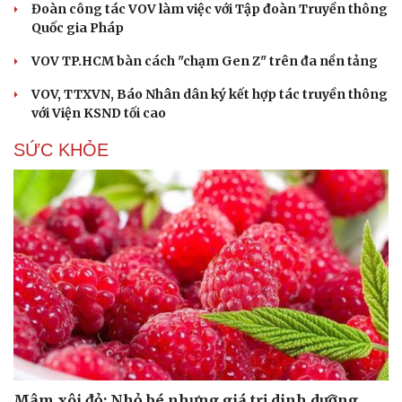
Đoàn công tác VOV làm việc với Tập đoàn Truyền thông
Quốc gia Pháp
VOV TP.HCM bàn cách "chạm Gen Z" trên đa nền tảng
VOV, TTXVN, Báo Nhân dân ký kết hợp tác truyền thông
với Viện KSND tối cao
SỨC KHỎE
Mâm xôi đỏ: Nhỏ bé nhưng giá trị dinh dưỡng