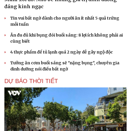
đáng kinh ngạc
Tin vui bất ngờ dành cho người ăn ít nhất 5 quả trứng
mỗi tuần
Ăn đu đủ khi bụng đói buổi sáng: 8 lợi ích không phải ai
cũng biết
4 thực phẩm để tủ lạnh quá 2 ngày dễ gây ngộ độc
Tưởng ăn cơm buổi sáng sẽ "nặng bụng", chuyên gia
dinh dưỡng nói điều bất ngờ
DỰ BÁO THỜI TIẾT