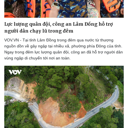
Thể thao
Ô tô - Xe máy
Bóng đá
Ô tô
Lịch thi đấu bóng đá
Xe máy
Lực lượng quân đội, công an Lâm Đồng hỗ trợ
Thế giới thể thao
Tư vấn
eSports
người dân chạy lũ trong đêm
Hậu trường
VOV.VN - Tại tỉnh Lâm Đồng trong đêm qua nước từ thượng
nguồn dồn về gây ngập tại nhiều xã, phường phía Đông của tỉnh.
Ngay trong đêm lực lượng quân đội, công an đã hỗ trợ người dân
vùng ngập di chuyển tới nơi an toàn.