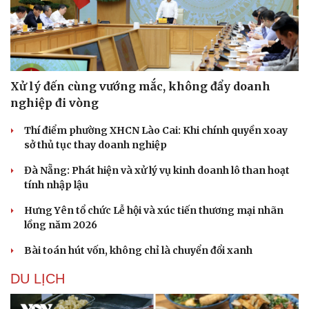
Xử lý đến cùng vướng mắc, không đẩy doanh
nghiệp đi vòng
Sức khỏe
Đời sống
Dinh dưỡng - món ngon
Nhà đẹp
Thí điểm phường XHCN Lào Cai: Khi chính quyền xoay
Cây thuốc
Blog
sở thủ tục thay doanh nghiệp
Sản phụ khoa
Tình yêu - Gia đình
Nhi khoa
Đà Nẵng: Phát hiện và xử lý vụ kinh doanh lô than hoạt
Nam khoa
tính nhập lậu
Làm đẹp - giảm cân
Hưng Yên tổ chức Lễ hội và xúc tiến thương mại nhãn
Phòng mạch online
lồng năm 2026
Ăn sạch sống khỏe
Bài toán hút vốn, không chỉ là chuyển đổi xanh
DU LỊCH