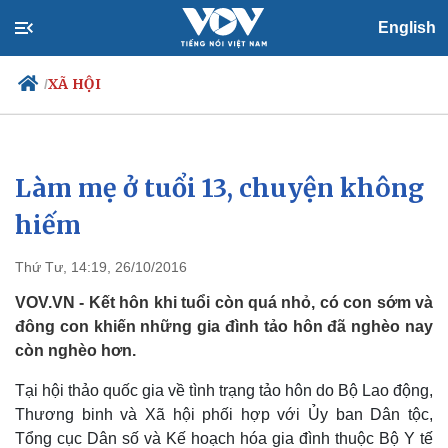
English
XÃ HỘI
/
Làm mẹ ở tuổi 13, chuyện không
Chính trị
Xã hội
Đảng
Tin 24h
hiếm
Tổ chức nhân sự
Dự báo thời tiết
Quốc hội
Giáo dục
Thứ Tư, 14:19, 26/10/2016
Nhận diện sự thật
Dấu ấn VOV
Việc làm
VOV.VN - Kết hôn khi tuổi còn quá nhỏ, có con sớm và
Biển đảo
đông con khiến những gia đình tảo hôn đã nghèo nay
còn nghèo hơn.
Tại hội thảo quốc gia về tình trạng tảo hôn do Bộ Lao động,
Thương binh và Xã hội phối hợp với Ủy ban Dân tộc,
Tổng cục Dân số và Kế hoạch hóa gia đình thuộc Bộ Y tế