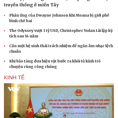
truyền thống ở miền Tây
Phản ứng của Dwayne Johnson khi Moana bị giới phê
bình chê bai
The Odyssey vượt 1 tỷ USD, Christopher Nolan tái lập kỳ
tích sau 14 năm
Cần một hệ sinh thái trách nhiệm để ngăn âm nhạc lệch
chuẩn
Khi bảo tàng đưa hiện vật bước ra khỏi tủ kính trò
chuyện cùng công chúng
KINH TẾ