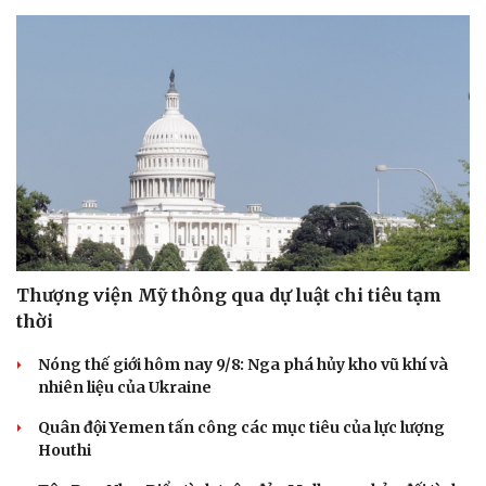
Thượng viện Mỹ thông qua dự luật chi tiêu tạm
thời
Nóng thế giới hôm nay 9/8: Nga phá hủy kho vũ khí và
Du lịch
Podcast
nhiên liệu của Ukraine
Tư vấn
Câu chuyện thời sự
Quân đội Yemen tấn công các mục tiêu của lực lượng
Săn Tour
Đọc truyện đêm khuya
Houthi
check-in
Cửa sổ tình yêu
Kể chuyện cho bé