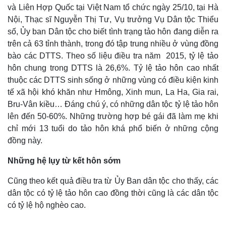
và Liên Hợp Quốc tại Việt Nam tổ chức ngày 25/10, tại Hà
Nội, Thạc sĩ Nguyễn Thị Tư, Vụ trưởng Vụ Dân tộc Thiểu
số, Ủy ban Dân tộc cho biết tình trạng tảo hôn đang diễn ra
trên cả 63 tỉnh thành, trong đó tập trung nhiều ở vùng đồng
bào các DTTS. Theo số liệu điều tra năm 2015, tỷ lệ tảo
hôn chung trong DTTS là 26,6%. Tỷ lệ tảo hôn cao nhất
thuộc các DTTS sinh sống ở những vùng có điều kiện kinh
tế xã hội khó khăn như Hmông, Xinh mun, La Ha, Gia rai,
Bru-Vân kiều… Đáng chú ý, có những dân tộc tỷ lệ tảo hôn
lên đến 50-60%. Những trường hợp bé gái đã làm mẹ khi
chỉ mới 13 tuổi do tảo hôn khá phổ biến ở những cộng
đồng này.
Những hệ lụy từ kết hôn sớm
Cũng theo kết quả điều tra từ Ủy Ban dân tộc cho thấy, các
dân tộc có tỷ lệ tảo hôn cao đồng thời cũng là các dân tộc
có tỷ lệ hộ nghèo cao.