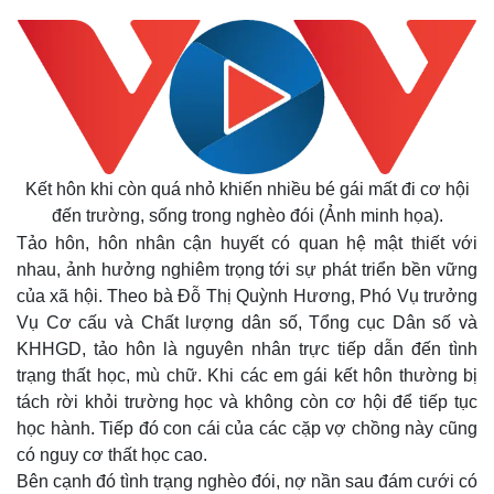
Kết hôn khi còn quá nhỏ khiến nhiều bé gái mất đi cơ hội
đến trường, sống trong nghèo đói (Ảnh minh họa).
Tảo hôn, hôn nhân cận huyết có quan hệ mật thiết với
nhau, ảnh hưởng nghiêm trọng tới sự phát triển bền vững
của xã hội. Theo bà Đỗ Thị Quỳnh Hương, Phó Vụ trưởng
Vụ Cơ cấu và Chất lượng dân số, Tổng cục Dân số và
KHHGD, tảo hôn là nguyên nhân trực tiếp dẫn đến tình
trạng thất học, mù chữ. Khi các em gái kết hôn thường bị
tách rời khỏi trường học và không còn cơ hội để tiếp tục
học hành. Tiếp đó con cái của các cặp vợ chồng này cũng
có nguy cơ thất học cao.
Bên cạnh đó tình trạng nghèo đói, nợ nần sau đám cưới có