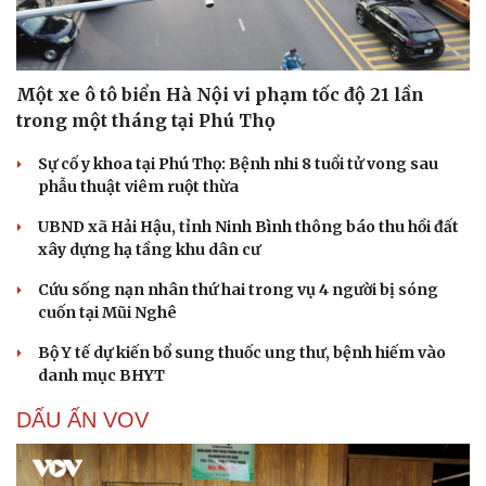
Một xe ô tô biển Hà Nội vi phạm tốc độ 21 lần
trong một tháng tại Phú Thọ
Sự cố y khoa tại Phú Thọ: Bệnh nhi 8 tuổi tử vong sau
phẫu thuật viêm ruột thừa
UBND xã Hải Hậu, tỉnh Ninh Bình thông báo thu hồi đất
xây dựng hạ tầng khu dân cư
Cứu sống nạn nhân thứ hai trong vụ 4 người bị sóng
cuốn tại Mũi Nghê
Bộ Y tế dự kiến bổ sung thuốc ung thư, bệnh hiếm vào
danh mục BHYT
DẤU ẤN VOV
Cải chính