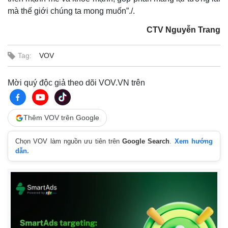
mà thế giới chúng ta mong muốn”./.
CTV Nguyễn Trang
Tag:
VOV
Mời quý độc giả theo dõi VOV.VN trên
Thêm VOV trên Google
Chọn VOV làm nguồn ưu tiên trên
Google Search
.
Xem hướng
dẫn.
Kinh tế
Thị trường
Bất động sản
Giá vàng
Khởi nghiệp
Tiêu dùng
Tỷ giá
Chứng khoán