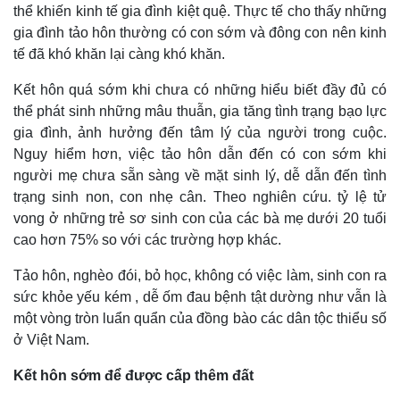
thể khiến kinh tế gia đình kiệt quệ. Thực tế cho thấy những
gia đình tảo hôn thường có con sớm và đông con nên kinh
tế đã khó khăn lại càng khó khăn.
Kết hôn quá sớm khi chưa có những hiểu biết đầy đủ có
thể phát sinh những mâu thuẫn, gia tăng tình trạng bạo lực
gia đình, ảnh hưởng đến tâm lý của người trong cuộc.
Nguy hiểm hơn, việc tảo hôn dẫn đến có con sớm khi
người mẹ chưa sẵn sàng về mặt sinh lý, dễ dẫn đến tình
trạng sinh non, con nhẹ cân. Theo nghiên cứu. tỷ lệ tử
vong ở những trẻ sơ sinh con của các bà mẹ dưới 20 tuổi
cao hơn 75% so với các trường hợp khác.
Thế giới
Multimedia
Tảo hôn, nghèo đói, bỏ học, không có việc làm, sinh con ra
Quan sát
Video
sức khỏe yếu kém , dễ ốm đau bệnh tật dường như vẫn là
Cuộc sống đó đây
Ảnh
một vòng tròn luẩn quẩn của đồng bào các dân tộc thiểu số
Hồ sơ
E-Magazine
Infographic
ở Việt Nam.
Kết hôn sớm để được cấp thêm đất