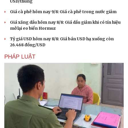
USD/thùng
Giá cà phê hôm nay 9/8: Giá cà phê trong nước giảm
Giá xăng dầu hôm nay 8/8: Giá dầu giảm khi có tín hiệu
mở lại eo biển Hormuz
Tỷ giá USD hôm nay 8/8: Giá bán USD hạ xuống còn
26.468 đồng/USD
PHÁP LUẬT
Văn hóa
Giải trí
Sân khấu - Điện ảnh
Nghệ sĩ
Văn học
Thời trang
Âm nhạc
Sao Việt
Di sản