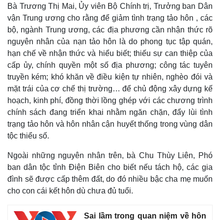
Bà Trương Thị Mai, Ủy viên Bộ Chính trị, Trưởng ban Dân
vận Trung ương cho rằng để giảm tình trạng tảo hôn , các
bộ, ngành Trung ương, các địa phương cần nhận thức rõ
nguyên nhân của nạn tảo hôn là do phong tục tập quán,
hạn chế về nhận thức và hiểu biết; thiếu sự can thiệp của
cấp ủy, chính quyền một số địa phương; công tác tuyên
truyền kém; khó khăn về điều kiện tự nhiên, nghèo đói và
mặt trái của cơ chế thị trường… để chủ động xây dựng kế
hoạch, kinh phí, đồng thời lồng ghép với các chương trình
chính sách đang triển khai nhằm ngăn chặn, đẩy lùi tình
trạng tảo hôn và hôn nhân cận huyết thống trong vùng dân
tộc thiểu số.
Ngoài những nguyên nhân trên, bà Chu Thùy Liên, Phó
ban dân tộc tỉnh Điện Biên cho biết nếu tách hộ, các gia
đình sẽ được cấp thêm đất, do đó nhiều bậc cha mẹ muốn
cho con cái kết hôn dù chưa đủ tuổi.
Sai lầm trong quan niệm về hôn