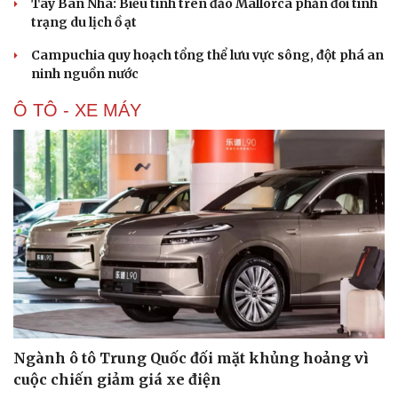
Tây Ban Nha: Biểu tình trên đảo Mallorca phản đối tình
Hạt giống tâm hồn
trạng du lịch ồ ạt
Campuchia quy hoạch tổng thể lưu vực sông, đột phá an
ninh nguồn nước
Ô TÔ - XE MÁY
Ngành ô tô Trung Quốc đối mặt khủng hoảng vì
cuộc chiến giảm giá xe điện