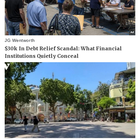
Vụ án
Vũ khí
Tin nóng
Việt Nam
Tư vấn luật
Phân tích