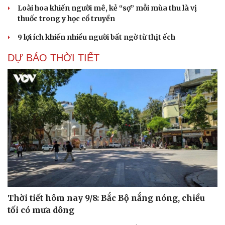
Loài hoa khiến người mê, kẻ “sợ” mỗi mùa thu là vị
thuốc trong y học cổ truyền
9 lợi ích khiến nhiều người bất ngờ từ thịt ếch
DỰ BÁO THỜI TIẾT
Thời tiết hôm nay 9/8: Bắc Bộ nắng nóng, chiều
tối có mưa dông