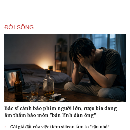
ĐỜI SỐNG
Doanh nghiệp
Công nghệ
Thông tin doanh nghiệp
Sành điệu
Doanh nghiệp 24h
Tin Công nghệ
Doanh nhân
Trải nghiệm
Vì cộng đồng
Chuyển đổi số
Bác sĩ cảnh báo phim người lớn, rượu bia đang
âm thầm bào mòn "bản lĩnh đàn ông"
Cái giá đắt của việc tiêm silicon làm to "cậu nhỏ"