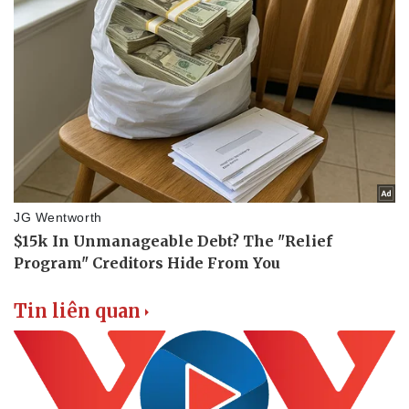
Thể thao
Ô tô - Xe máy
Bóng đá
Ô tô
Lịch thi đấu bóng đá
Xe máy
Thế giới thể thao
Tư vấn
eSports
Hậu trường
Tin liên quan