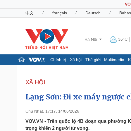
VO
中文
/
français
/
Deutsch
/
Bahas
36°C
Hà Nội
Chính trị
Xã hội
Thế giới
Multimedia
K
Chính trị
Xã hội
Đảng
Tin 24h
XÃ HỘI
Tổ chức nhân sự
Dự báo thời tiết
Quốc hội
Giáo dục
Lạng Sơn: Đi xe máy ngược c
Nhận diện sự thật
Dấu ấn VOV
Việc làm
Biển đảo
Chủ Nhật, 17:17, 14/06/2026
Pháp luật
Quân sự - Quốc phòng
VOV.VN - Trên quốc lộ 4B đoạn qua phường Kỳ
trọng khiến 2 người tử vong.
Vụ án
Vũ khí