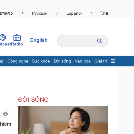
ສາລາວ
/
Русский
/
Español
/
ไทย
English
dcast
Radio
ệp
Công nghệ
Sức khỏe
Đời sống
Văn hóa
Giải trí
inh tế
Thị trường
ất động sản
Giá vàng
hởi nghiệp
Tiêu dùng
Tỷ giá
ĐỜI SỐNG
Chứng khoán
Giá cà phê
oanh nghiệp
Công nghệ
ghiêm
hông tin doanh nghiệp
Sành điệu