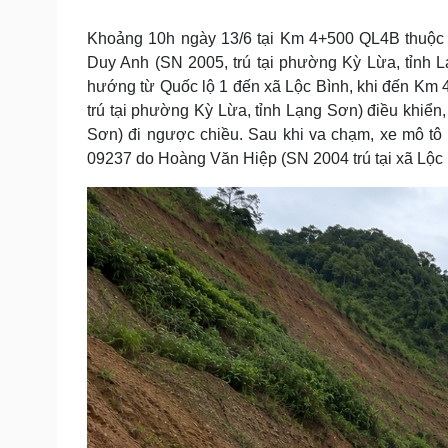
Tin nóng
Việt Nam
Tư vấn luật
Phân tích
Khoảng 10h ngày 13/6 tại Km 4+500 QL4B thuộc
Duy Anh (SN 2005, trú tại phường Kỳ Lừa, tỉnh 
hướng từ Quốc lộ 1 đến xã Lộc Bình, khi đến Km 
Sức khỏe
Đời sống
trú tại phường Kỳ Lừa, tỉnh Lạng Sơn) điều khiển
Sơn) đi ngược chiều. Sau khi va chạm, xe mô tô
Dinh dưỡng - món ngon
Nhà đẹp
Cây thuốc
Blog
09237 do Hoàng Văn Hiệp (SN 2004 trú tại xã Lộc B
Sản phụ khoa
Tình yêu - Gia đình
Nhi khoa
Nam khoa
Làm đẹp - giảm cân
Phòng mạch online
Ăn sạch sống khỏe
Cải chính