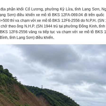
Lịch thi đấu bóng đá
Xe máy
Thế giới thể thao
Tư vấn
 địa phận khối Cổ Lương, phường Kỳ Lừa, tỉnh Lạng Sơn, N
eSports
V
Lạng Sơn) điều khiển xe mô tô BKS 12FA-069.04 đi trên quốc 
Hậu trường
4+500 thì va chạm với xe mô tô BKS 12F6-2556 do N.P.H. (SN 
Văn hóa
Giải trí
D
, chở theo ông N.H.P. (SN 1944 trú tại phường Đông Kinh, tỉnh
 BKS 12F6-2556 văng ra tiếp tục va chạm với xe mô tô BKS 
Sân khấu - Điện ảnh
Nghệ sĩ
Văn học
Thời trang
ình, tỉnh Lạng Sơn) điều khiển.
Âm nhạc
Sao Việt
c
Di sản