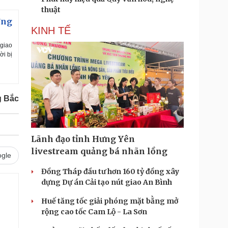
thuật
ờng
KINH TẾ
 giao
ời bị
g Bắc
Lãnh đạo tỉnh Hưng Yên
livestream quảng bá nhãn lồng
gle
Đồng Tháp đầu tư hơn 160 tỷ đồng xây
dựng Dự án Cải tạo nút giao An Bình
Huế tăng tốc giải phóng mặt bằng mở
rộng cao tốc Cam Lộ - La Sơn