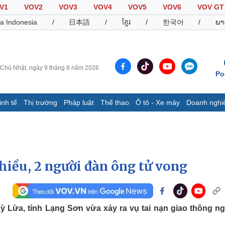
V1
VOV2
VOV3
VOV4
VOV5
VOV6
VOV GT
a Indonesia
/
日本語
/
ខ្មែរ
/
한국어
/
ພາ
Chủ Nhật, ngày 9 tháng 8 năm 2026
Po
inh tế
Thị trường
Pháp luật
Thể thao
Ô tô - Xe máy
Doanh nghi
Thế giới
Multimedia
K
Quan sát
Video
B
Cuộc sống đó đây
Ảnh
K
Hồ sơ
E-Magazine
hiều, 2 người đàn ông tử vong
Infographic
Thể thao
Ô tô - Xe máy
D
 Lừa, tỉnh Lạng Sơn vừa xảy ra vụ tai nạn giao thông n
Bóng đá
Ô tô
T