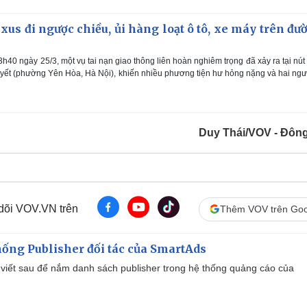
xus đi ngược chiều, ủi hàng loạt ô tô, xe máy trên đư
40 ngày 25/3, một vụ tai nạn giao thông liên hoàn nghiêm trọng đã xảy ra tại nút
yết (phường Yên Hòa, Hà Nội), khiến nhiều phương tiện hư hỏng nặng và hai ngư
Duy Thái/VOV - Đôn
 dõi VOV.VN trên
Thêm VOV trên Goo
ống Publisher đối tác của SmartAds
viết sau để nắm danh sách publisher trong hệ thống quảng cáo của