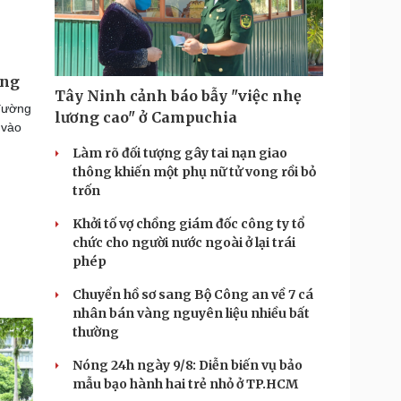
ong
Tây Ninh cảnh báo bẫy "việc nhẹ
 đường
lương cao" ở Campuchia
 vào
Làm rõ đối tượng gây tai nạn giao
thông khiến một phụ nữ tử vong rồi bỏ
trốn
Khởi tố vợ chồng giám đốc công ty tổ
chức cho người nước ngoài ở lại trái
phép
Chuyển hồ sơ sang Bộ Công an về 7 cá
nhân bán vàng nguyên liệu nhiều bất
thường
Nóng 24h ngày 9/8: Diễn biến vụ bảo
mẫu bạo hành hai trẻ nhỏ ở TP.HCM