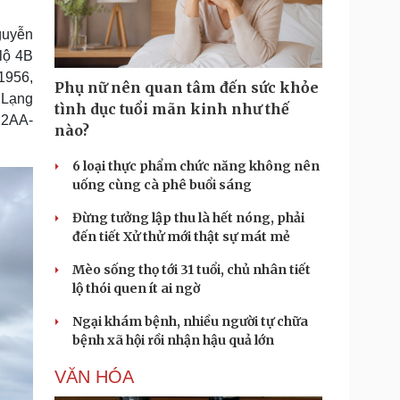
Doanh nghiệp 24h
Tin Công nghệ
Doanh nhân
Trải nghiệm
guyễn
ì cộng đồng
Chuyển đổi số
lộ 4B
1956,
Phụ nữ nên quan tâm đến sức khỏe
u lịch
Podcast
 Lạng
tình dục tuổi mãn kinh như thế
12AA-
Tư vấn
Câu chuyện thời sự
nào?
Săn Tour
Đọc truyện đêm khuya
heck-in
Cửa sổ tình yêu
6 loại thực phẩm chức năng không nên
Kể chuyện cho bé
uống cùng cà phê buổi sáng
Hạt giống tâm hồn
Đừng tưởng lập thu là hết nóng, phải
đến tiết Xử thử mới thật sự mát mẻ
Mèo sống thọ tới 31 tuổi, chủ nhân tiết
lộ thói quen ít ai ngờ
Ngại khám bệnh, nhiều người tự chữa
bệnh xã hội rồi nhận hậu quả lớn
VĂN HÓA