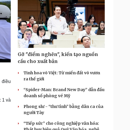
Gỡ "điểm nghẽn", kiến tạo nguồn
cầu cho xuất bản
Tinh hoa võ Việt: Từ miền đất võ vươn
ra thế giới
 điều
“Spider-Man: Brand New Day” dẫn đầu
doanh số phòng vé Mỹ
 1 và
Phong slư - “thư tình” bằng dân ca của
người Tày
“Tiếp sức” cho công nghiệp văn hóa:
Phát huy hiệu quả Quỹ Văn hóa, nghệ