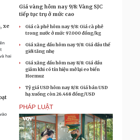
Giá vàng hôm nay 9/8: Vàng SJC
tiếp tục trụ ở mức cao
, xe
Giá cà phê hôm nay 9/8: Giá cà phê
trong nước ở mức 97.000 đồng/kg
iên
Giá xăng dầu hôm nay 9/8: Giá dầu thế
t
giới tăng nhẹ
và hai
Giá xăng dầu hôm nay 8/8: Giá dầu
giảm khi có tín hiệu mở lại eo biển
Hormuz
Tỷ giá USD hôm nay 8/8: Giá bán USD
hạ xuống còn 26.468 đồng/USD
oạt
PHÁP LUẬT
 vào