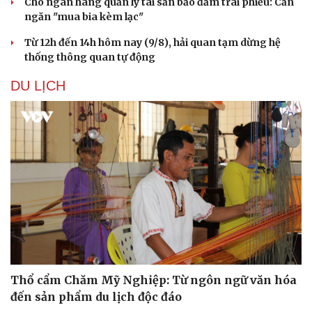
Cho ngân hàng quản lý tài sản bảo đảm trái phiếu: Cần
ngăn "mua bia kèm lạc"
Từ 12h đến 14h hôm nay (9/8), hải quan tạm dừng hệ
thống thông quan tự động
DU LỊCH
Du lịch
Podcast
Tư vấn
Câu chuyện thời sự
Thổ cẩm Chăm Mỹ Nghiệp: Từ ngôn ngữ văn hóa
Săn Tour
Đọc truyện đêm khuya
check-in
Cửa sổ tình yêu
đến sản phẩm du lịch độc đáo
Kể chuyện cho bé