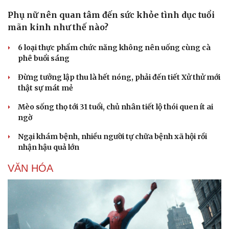
Phụ nữ nên quan tâm đến sức khỏe tình dục tuổi
mãn kinh như thế nào?
6 loại thực phẩm chức năng không nên uống cùng cà
phê buổi sáng
Đừng tưởng lập thu là hết nóng, phải đến tiết Xử thử mới
thật sự mát mẻ
Mèo sống thọ tới 31 tuổi, chủ nhân tiết lộ thói quen ít ai
ngờ
Ngại khám bệnh, nhiều người tự chữa bệnh xã hội rồi
nhận hậu quả lớn
Văn hóa
Giải trí
Sân khấu - Điện ảnh
Nghệ sĩ
VĂN HÓA
Văn học
Thời trang
Âm nhạc
Sao Việt
Di sản