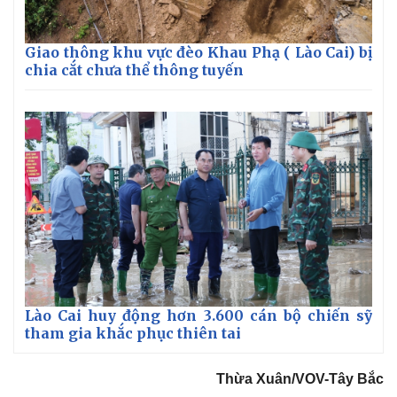
Giao thông khu vực đèo Khau Phạ ( Lào Cai) bị
chia cắt chưa thể thông tuyến
Lào Cai huy động hơn 3.600 cán bộ chiến sỹ
tham gia khắc phục thiên tai
Thừa Xuân/VOV-Tây Bắc