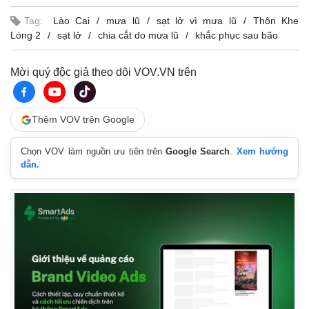
Tag:
Lào Cai
mưa lũ
sạt lở vì mưa lũ
Thôn Khe
Lóng 2
sạt lở
chia cắt do mưa lũ
khắc phục sau bão
Mời quý độc giả theo dõi VOV.VN trên
Thêm VOV trên Google
Chọn VOV làm nguồn ưu tiên trên
Google Search
.
Xem hướng
dẫn.
Pháp luật
Quân sự - Quốc phòng