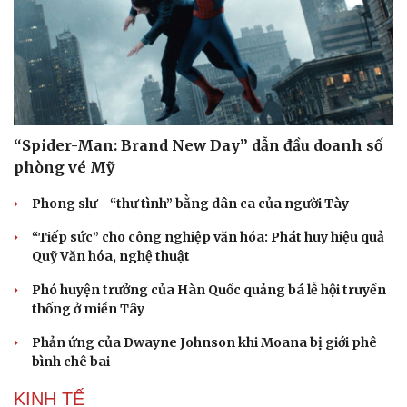
“Spider-Man: Brand New Day” dẫn đầu doanh số
phòng vé Mỹ
Phong slư - “thư tình” bằng dân ca của người Tày
“Tiếp sức” cho công nghiệp văn hóa: Phát huy hiệu quả
Quỹ Văn hóa, nghệ thuật
Phó huyện trưởng của Hàn Quốc quảng bá lễ hội truyền
thống ở miền Tây
Phản ứng của Dwayne Johnson khi Moana bị giới phê
bình chê bai
KINH TẾ