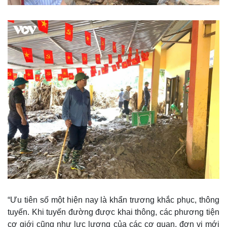
Kinh tế
Thị trường
Bất động sản
Giá vàng
“Ưu tiên số một hiện nay là khẩn trương khắc phục, thông
Khởi nghiệp
Tiêu dùng
Tỷ giá
tuyến. Khi tuyến đường được khai thông, các phương tiện
Chứng khoán
cơ giới cũng như lực lượng của các cơ quan, đơn vị mới