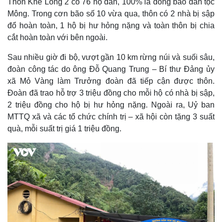
Thôn Khe Lóng 2 có 76 hộ dân, 100% là đồng bào dân tộc
Mông. Trong cơn bão số 10 vừa qua, thôn có 2 nhà bị sập
đổ hoàn toàn, 1 hộ bị hư hỏng nặng và toàn thôn bị chia
cắt hoàn toàn với bên ngoài.
Sau nhiều giờ đi bộ, vượt gần 10 km rừng núi và suối sâu,
đoàn công tác do ông Đỗ Quang Trung – Bí thư Đảng ủy
xã Mỏ Vàng làm Trưởng đoàn đã tiếp cận được thôn.
Đoàn đã trao hỗ trợ 3 triệu đồng cho mỗi hộ có nhà bị sập,
2 triệu đồng cho hộ bị hư hỏng nặng. Ngoài ra, Uỷ ban
MTTQ xã và các tổ chức chính trị – xã hội còn tặng 3 suất
quà, mỗi suất trị giá 1 triệu đồng.