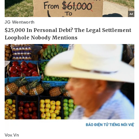
Thể thao
Ô tô - Xe máy
Bóng đá
Ô tô
Lịch thi đấu bóng đá
Xe máy
Thế giới thể thao
Tư vấn
eSports
Hậu trường