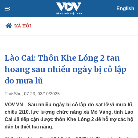
English
XÃ HỘI
/
Lào Cai: Thôn Khe Lóng 2 tan
Chính trị
Xã hội
Đảng
Tin 24h
hoang sau nhiều ngày bị cô lập
Tổ chức nhân sự
Dự báo thời tiết
do mưa lũ
Quốc hội
Giáo dục
Nhận diện sự thật
Dấu ấn VOV
Việc làm
Thứ Sáu, 07:23, 03/10/2025
Biển đảo
VOV.VN - Sau nhiều ngày bị cô lập do sạt lở vì mưa lũ,
chiều 2/10, lực lượng chức năng xã Mỏ Vàng, tỉnh Lào
Cai đã tiếp cận được thôn Khe Lóng 2 để hỗ trợ các hộ
dân bị thiệt hại nặng.