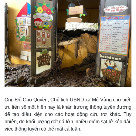
Thế giới
Multimedia
Quan sát
Video
Ông Đỗ Cao Quyền, Chủ tịch UBND xã Mỏ Vàng cho biết,
Cuộc sống đó đây
Ảnh
ưu tiên số một hiện nay là khẩn trương thông tuyến đường
Hồ sơ
E-Magazine
để tạo điều kiện cho các hoạt động cứu trợ khác. Tuy
Infographic
nhiên, do khối lượng đất đá lớn, nhiều điểm sạt lở kéo dài,
việc thông tuyến có thể mất cả tuần.