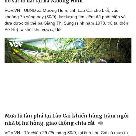
do sạt lở đất tại xã Mường Hum
VOV.VN - UBND xã Mường Hum, tỉnh Lào Cai cho biết, vào
khoảng 7h sáng nay (30/9), lực lượng tìm kiếm đã phát hiện và
đưa được thi thể bà Giàng Thị Sung (sinh năm 1978, trú tại thôn
Pờ Hồ) ra khỏi khu vực sạt lở.
Sức khỏe
Đời sống
Dinh dưỡng - món ngon
Nhà đẹp
Cây thuốc
Blog
Sản phụ khoa
Tình yêu - Gia đình
Nhi khoa
Nam khoa
Làm đẹp - giảm cân
Phòng mạch online
Ăn sạch sống khỏe
Mưa lũ tàn phá tại Lào Cai khiến hàng trăm ngôi
nhà bị hư hỏng, giao thông chia cắt
VOV.VN - Từ chiều 29 đến sáng 30/9, tại tỉnh Lào Cai có mưa to