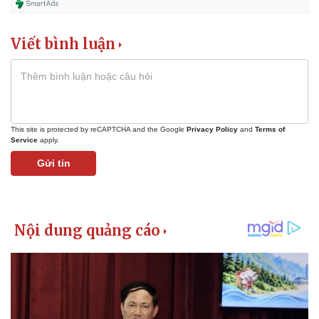
Vụ án
Vũ khí
Tin nóng
Việt Nam
Tư vấn luật
Phân tích
Viết bình luận
This site is protected by reCAPTCHA and the Google
Privacy Policy
and
Terms of
Service
apply.
Gửi tin