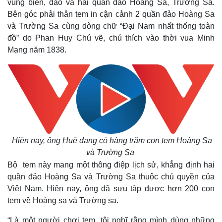
vùng biển, đảo và hai quần đảo Hoàng Sa, Trường Sa.
Bên góc phải thân tem in cận cảnh 2 quần đảo Hoàng Sa
và Trường Sa cùng dòng chữ “Đại Nam nhất thống toàn
đồ” do Phan Huy Chú vẽ, chú thích vào thời vua Minh
Mạng năm 1838.
Hiện nay, ông Huệ đang có hàng trăm con tem Hoàng Sa
Thế giới
Multimedia
và Trường Sa
Quan sát
Video
Bộ tem này mang một thông điệp lịch sử, khẳng định hai
Cuộc sống đó đây
Ảnh
quần đảo Hoàng Sa và Trường Sa thuộc chủ quyền của
Hồ sơ
E-Magazine
Infographic
Việt Nam. Hiện nay, ông đã sưu tập đươc hơn 200 con
tem về Hoàng sa và Trường sa.
“Là một người chơi tem, tôi nghĩ rằng mình dùng những