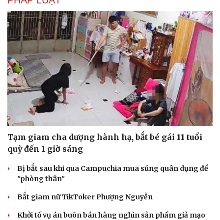
Tạm giam cha dượng hành hạ, bắt bé gái 11 tuổi
quỳ đến 1 giờ sáng
Bị bắt sau khi qua Campuchia mua súng quân dụng để
Du lịch
Podcast
"phòng thân"
Tư vấn
Câu chuyện thời sự
Bắt giam nữ TikToker Phượng Nguyễn
Săn Tour
Đọc truyện đêm khuya
check-in
Cửa sổ tình yêu
Khởi tố vụ án buôn bán hàng nghìn sản phẩm giả mạo
Kể chuyện cho bé