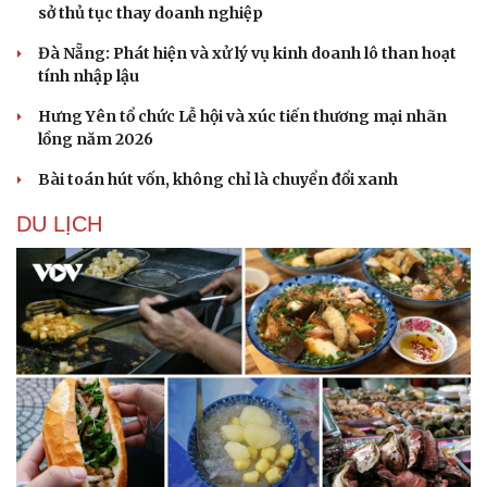
sở thủ tục thay doanh nghiệp
Đà Nẵng: Phát hiện và xử lý vụ kinh doanh lô than hoạt
tính nhập lậu
Hưng Yên tổ chức Lễ hội và xúc tiến thương mại nhãn
lồng năm 2026
Bài toán hút vốn, không chỉ là chuyển đổi xanh
DU LỊCH
Văn hóa
Giải trí
Sân khấu - Điện ảnh
Nghệ sĩ
Văn học
Thời trang
Âm nhạc
Sao Việt
Di sản