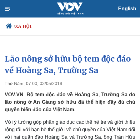
English
XÃ HỘI
/
Lão nông sở hữu bộ tem độc đáo
Chính trị
Xã hội
Đảng
Tin 24h
về Hoàng Sa, Trường Sa
Tổ chức nhân sự
Dự báo thời tiết
Quốc hội
Giáo dục
Thứ Năm, 07:00, 03/05/2018
Nhận diện sự thật
Dấu ấn VOV
Việc làm
VOV.VN -Bộ tem độc đáo về Hoàng Sa, Trường Sa do
Biển đảo
lão nông ở An Giang sở hữu đã thể hiện đầy đủ chủ
quyền biển đảo của Việt Nam.
Với ý tưởng góp phần giáo dục các thế hệ trẻ và giới thiệu
rộng rãi với bạn bè thế giới về chủ quyền của Việt Nam đối
với hai quần đảo Hoàng Sa và Trường Sa, ông Trần Hữu