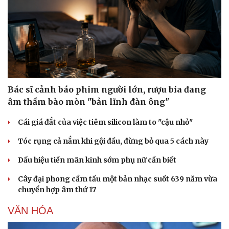
Sức khỏe
Đời sống
Bác sĩ cảnh báo phim người lớn, rượu bia đang
Dinh dưỡng - món ngon
Nhà đẹp
âm thầm bào mòn "bản lĩnh đàn ông"
Cây thuốc
Blog
Sản phụ khoa
Tình yêu - Gia đình
Cái giá đắt của việc tiêm silicon làm to "cậu nhỏ"
Nhi khoa
Nam khoa
Tóc rụng cả nắm khi gội đầu, đừng bỏ qua 5 cách này
Làm đẹp - giảm cân
Phòng mạch online
Dấu hiệu tiền mãn kinh sớm phụ nữ cần biết
Ăn sạch sống khỏe
Cây đại phong cầm tấu một bản nhạc suốt 639 năm vừa
chuyển hợp âm thứ 17
VĂN HÓA