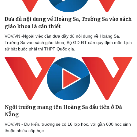
Đưa đủ nội dung về Hoàng Sa, Trường Sa vào sách
giáo khoa là cần thiết
Doanh nghiệp
Công nghệ
VOV.VN -Ngoài việc cần đưa đầy đủ nội dung về Hoàng Sa,
Thông tin doanh nghiệp
Sành điệu
Trường Sa vào sách giáo khoa, Bộ GD-ĐT cần quy định môn Lịch
Doanh nghiệp 24h
Tin Công nghệ
sử bắt buộc phải thi THPT Quốc gia.
Doanh nhân
Trải nghiệm
Vì cộng đồng
Chuyển đổi số
Ngôi trường mang tên Hoàng Sa đầu tiên ở Đà
Nẵng
VOV.VN - Dự kiến, trường sẽ có 16 lớp học, với gần 600 học sinh
thuộc nhiều cấp học