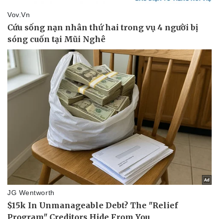
Thể thao
Ô tô - Xe máy
Bóng đá
Ô tô
Lịch thi đấu bóng đá
Xe máy
Thế giới thể thao
Tư vấn
eSports
Hậu trường