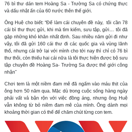
76 bì thư dán tem Hoàng Sa - Trường Sa có chứng thực
và dấu nhật ấn của 60 nước thên thế giới.
Ông Huệ cho biết: “Để làm cái chuyên đề này, tôi cần 78
cái bì thư thực gửi, khi mà tìm kiếm, sưu tập, gửi… tôi đã
gặp những khó khăn nhất định. Sau nhiều năm gửi đi như
vậy, tôi đã gửi 160 cái thư đi các quốc gia và vùng lãnh
thổ, nhưng cái trở lại với mình cho tới nay thì chỉ có 76 bì
thư thôi, còn thiếu hai cái nữa là tôi thực hiện được bộ sưu
tập chuyên đề Hoàng Sa- Trường Sa được thế giới công
nhận"
Chơi tem là một niềm đam mê đã ngấm vào máu thịt của
ông hơn 50 năm qua. Mặc dù trong cuộc sống hàng ngày
phải vất vả bận rộn với việc đồng áng, nhưng ông Huệ
vẫn không từ bỏ niềm đam mê của mình. Ông dành mọi
khoảng thời gian có thể để chăm chút từng con tem.