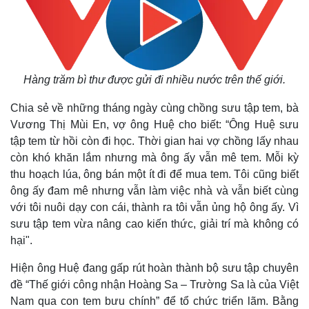
Hàng trăm bì thư được gửi đi nhiều nước trên thế giới.
Chia sẻ về những tháng ngày cùng chồng sưu tập tem, bà
Vương Thị Mùi En, vợ ông Huệ cho biết: “Ông Huệ sưu
tập tem từ hồi còn đi học. Thời gian hai vợ chồng lấy nhau
còn khó khăn lắm nhưng mà ông ấy vẫn mê tem. Mỗi kỳ
thu hoạch lúa, ông bán một ít đi để mua tem. Tôi cũng biết
ông ấy đam mê nhưng vẫn làm việc nhà và vẫn biết cùng
với tôi nuôi dạy con cái, thành ra tôi vẫn ủng hộ ông ấy. Vì
sưu tập tem vừa nâng cao kiến thức, giải trí mà không có
Kinh tế
Thị trường
hại".
Bất động sản
Giá vàng
Hiện ông Huệ đang gấp rút hoàn thành bộ sưu tập chuyên
Khởi nghiệp
Tiêu dùng
đề “Thế giới công nhận Hoàng Sa – Trường Sa là của Việt
Tỷ giá
Nam qua con tem bưu chính” để tổ chức triển lãm. Bằng
Chứng khoán