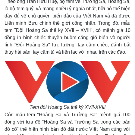
Theo ông Trần Hữu Huệ, bộ tem về Trường Sa, Hoàng Sa,
là bộ tem quý và mang nhiều ý nghĩa nhất, bởi nó thể hiện
đầy đủ về chủ quyền biển đảo của Việt Nam và đã được
Liên minh Bưu chính thế giới công nhận. Trong đó, mẫu
tem "Đội Hoàng Sa thế kỷ XVII – XVIII", có mệnh giá 10
đồng in hình chiếc thuyền buồm căng gió biển và người
lính "Đội Hoàng Sa" lực lưỡng, tay cầm chèo, đánh bắt
thủy hải sản, tay cầm tù và liên lạc với nhau trên các đảo.
Tem đội Hoàng Sa thế kỷ XVII-XVIII
Còn mẫu tem "Hoàng Sa và Trường Sa" mệnh giá 100
đồng với tựa đề “Hoàng Sa và Trường Sa trong các bản
đồ cổ" thể hiện hình bản đồ đất nước Việt Nam cùng với