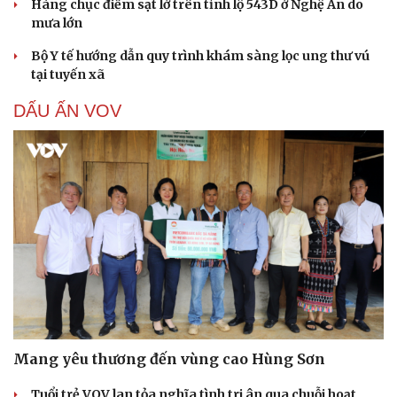
Hàng chục điểm sạt lở trên tỉnh lộ 543D ở Nghệ An do
mưa lớn
Bộ Y tế hướng dẫn quy trình khám sàng lọc ung thư vú
tại tuyến xã
DẤU ẤN VOV
Mang yêu thương đến vùng cao Hùng Sơn
Tuổi trẻ VOV lan tỏa nghĩa tình tri ân qua chuỗi hoạt