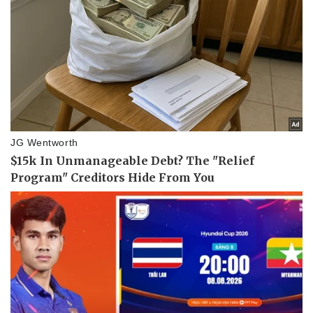
Thể thao
Ô tô - Xe máy
Bóng đá
Ô tô
Lịch thi đấu bóng đá
Xe máy
Thế giới thể thao
Tư vấn
eSports
Hậu trường