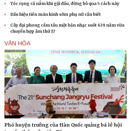
Tóc rụng cả nắm khi gội đầu, đừng bỏ qua 5 cách này
Dấu hiệu tiền mãn kinh sớm phụ nữ cần biết
Cây đại phong cầm tấu một bản nhạc suốt 639 năm vừa
chuyển hợp âm thứ 17
VĂN HÓA
Sức khỏe
Đời sống
Dinh dưỡng - món ngon
Nhà đẹp
Cây thuốc
Blog
Sản phụ khoa
Tình yêu - Gia đình
Nhi khoa
Nam khoa
Làm đẹp - giảm cân
Phòng mạch online
Ăn sạch sống khỏe
Phó huyện trưởng của Hàn Quốc quảng bá lễ hội