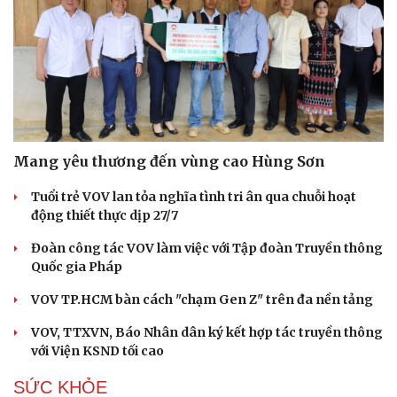
Mang yêu thương đến vùng cao Hùng Sơn
Tuổi trẻ VOV lan tỏa nghĩa tình tri ân qua chuỗi hoạt
động thiết thực dịp 27/7
Đoàn công tác VOV làm việc với Tập đoàn Truyền thông
Quốc gia Pháp
VOV TP.HCM bàn cách "chạm Gen Z" trên đa nền tảng
VOV, TTXVN, Báo Nhân dân ký kết hợp tác truyền thông
với Viện KSND tối cao
SỨC KHỎE