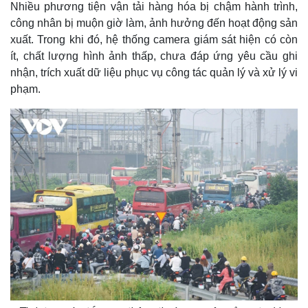
Nhiều phương tiện vận tải hàng hóa bị chậm hành trình,
công nhân bị muộn giờ làm, ảnh hưởng đến hoạt động sản
xuất. Trong khi đó, hệ thống camera giám sát hiện có còn
ít, chất lượng hình ảnh thấp, chưa đáp ứng yêu cầu ghi
nhận, trích xuất dữ liệu phục vụ công tác quản lý và xử lý vi
phạm.
Thế giới
Multimedia
Quan sát
Video
Cuộc sống đó đây
Ảnh
Hồ sơ
E-Magazine
Infographic