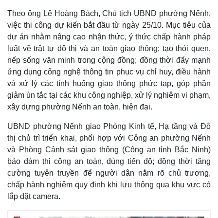
Theo ông Lê Hoàng Bách, Chủ tịch UBND phường Nếnh,
việc thi công dự kiến bắt đầu từ ngày 25/10. Mục tiêu của
dự án nhằm nâng cao nhận thức, ý thức chấp hành pháp
luật về trật tự đô thị và an toàn giao thông; tạo thói quen,
nếp sống văn minh trong cộng đồng; đồng thời đẩy mạnh
ứng dụng công nghệ thông tin phục vụ chỉ huy, điều hành
và xử lý các tình huống giao thông phức tạp, góp phần
giảm ùn tắc tại các khu công nghiệp, xử lý nghiêm vi phạm,
xây dựng phường Nếnh an toàn, hiện đại.
UBND phường Nếnh giao Phòng Kinh tế, Hạ tầng và Đô
thị chủ trì triển khai, phối hợp với Công an phường Nếnh
và Phòng Cảnh sát giao thông (Công an tỉnh Bắc Ninh)
bảo đảm thi công an toàn, đúng tiến độ; đồng thời tăng
Kinh tế
Thị trường
cường tuyên truyền để người dân nắm rõ chủ trương,
Bất động sản
Giá vàng
chấp hành nghiêm quy định khi lưu thông qua khu vực có
Khởi nghiệp
Tiêu dùng
lắp đặt camera.
Tỷ giá
Chứng khoán