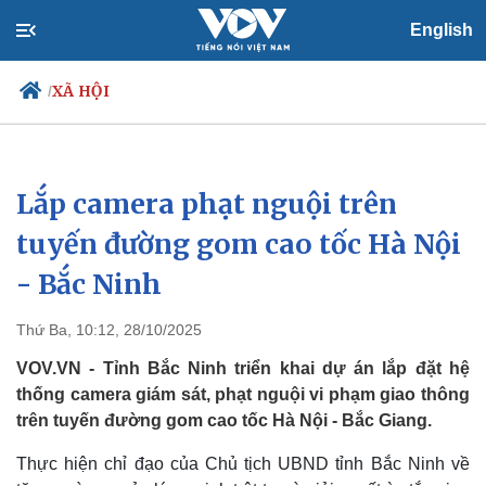
English
XÃ HỘI
/
Lắp camera phạt nguội trên
Chính trị
Xã hội
Đảng
Tin 24h
tuyến đường gom cao tốc Hà Nội
Tổ chức nhân sự
Dự báo thời tiết
- Bắc Ninh
Quốc hội
Giáo dục
Nhận diện sự thật
Dấu ấn VOV
Việc làm
Thứ Ba, 10:12, 28/10/2025
Biển đảo
VOV.VN - Tỉnh Bắc Ninh triển khai dự án lắp đặt hệ
thống camera giám sát, phạt nguội vi phạm giao thông
trên tuyến đường gom cao tốc Hà Nội - Bắc Giang.
Thực hiện chỉ đạo của Chủ tịch UBND tỉnh Bắc Ninh về