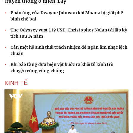
truyền thống ở miền Tây
Phản ứng của Dwayne Johnson khi Moana bị giới phê
bình chê bai
The Odyssey vượt 1 tỷ USD, Christopher Nolan tái lập kỳ
tích sau 14 năm
Cần một hệ sinh thái trách nhiệm để ngăn âm nhạc lệch
chuẩn
Khi bảo tàng đưa hiện vật bước ra khỏi tủ kính trò
chuyện cùng công chúng
KINH TẾ