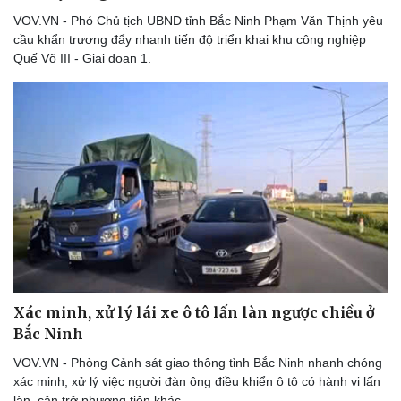
VOV.VN - Phó Chủ tịch UBND tỉnh Bắc Ninh Phạm Văn Thịnh yêu
cầu khẩn trương đẩy nhanh tiến độ triển khai khu công nghiệp
Quế Võ III - Giai đoạn 1.
Doanh nghiệp
Công nghệ
Thông tin doanh nghiệp
Sành điệu
Doanh nghiệp 24h
Tin Công nghệ
Doanh nhân
Trải nghiệm
Vì cộng đồng
Chuyển đổi số
Xác minh, xử lý lái xe ô tô lấn làn ngược chiều ở
Bắc Ninh
VOV.VN - Phòng Cảnh sát giao thông tỉnh Bắc Ninh nhanh chóng
xác minh, xử lý việc người đàn ông điều khiển ô tô có hành vi lấn
làn, cản trở phương tiện khác.