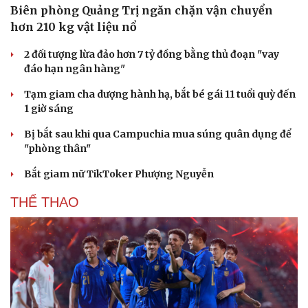
Biên phòng Quảng Trị ngăn chặn vận chuyển
hơn 210 kg vật liệu nổ
2 đối tượng lừa đảo hơn 7 tỷ đồng bằng thủ đoạn "vay
đáo hạn ngân hàng"
Tạm giam cha dượng hành hạ, bắt bé gái 11 tuổi quỳ đến
1 giờ sáng
Bị bắt sau khi qua Campuchia mua súng quân dụng để
"phòng thân"
Bắt giam nữ TikToker Phượng Nguyễn
THỂ THAO
Du lịch
Podcast
Tư vấn
Câu chuyện thời sự
Săn Tour
Đọc truyện đêm khuya
check-in
Cửa sổ tình yêu
Kể chuyện cho bé