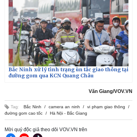
Giá cà phê
Bắc Ninh xử lý tình trạng ùn tắc giao thông tại
đường gom qua KCN Quang Châu
Văn Giang/VOV.VN
Tag:
Bắc Ninh
camera an ninh
vi phạm giao thông
đường gom cao tốc
Hà Nội - Bắc Giang
Mời quý độc giả theo dõi VOV.VN trên