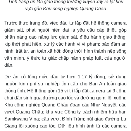
Tình trạng ùn tắc giao thông thường xuyên xảy ra tại khu
vực gần Khu công nghiệp Quang Châu
Trước thực trạng đó, việc đầu tư lắp đặt hệ thống camera
giám sát, phạt nguội hiện đại là yêu cầu cấp thiết, góp
phần nâng cao năng lực giám sát, điều hành giao thông;
kịp thời phát hiện, xử lý các hành vi vi phạm; bảo đảm an
ninh, trật tự, an toàn xã hội; đồng thời hình thành nếp sống
văn minh, ý thức tự giác chấp hành pháp luật của người
dân.
Dự án có tổng mức đầu tư hơn 1,17 tỷ đồng, sử dụng
nguồn kinh phí sự nghiệp tỉnh cấp cho Ban An toàn giao
thông tỉnh. Hệ thống gồm 15 vị trí lắp đặt camera tại 9 cống
chui dân sinh qua đường cao tốc và đường gom; lối xuống
Khu công nghiệp Quang Châu đoạn cầu Như Nguyệt, cầu
vượt Quang Châu; khu vực Công ty trách nhiệm hữu hạn
Samkwang Vina; cầu vượt Đình Trám; nút giao đường Lư
Giang lối xuống cao tốc. Dữ liệu hình ảnh từ các camera