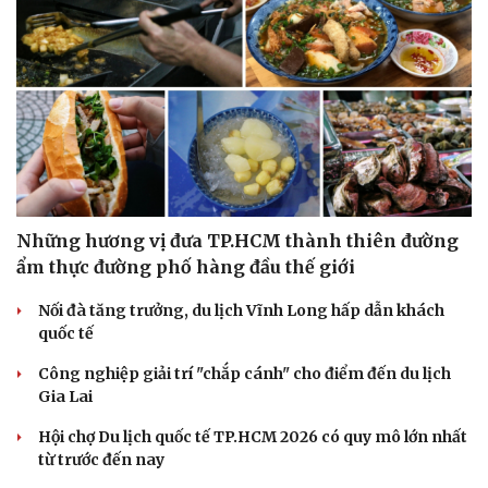
Những hương vị đưa TP.HCM thành thiên đường
ẩm thực đường phố hàng đầu thế giới
Nối đà tăng trưởng, du lịch Vĩnh Long hấp dẫn khách
Văn hóa
Giải trí
quốc tế
Sân khấu - Điện ảnh
Nghệ sĩ
Công nghiệp giải trí "chắp cánh" cho điểm đến du lịch
Văn học
Thời trang
Gia Lai
Âm nhạc
Sao Việt
Di sản
Hội chợ Du lịch quốc tế TP.HCM 2026 có quy mô lớn nhất
từ trước đến nay