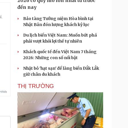
2026 có quy mô lớn nhất từ trước
đến nay
í.
Bảo tàng Tưởng niệm Hòa bình tại
Nhật Bản đón lượng khách kỷ lục
Du lịch biển Việt Nam: Muốn bứt phá
phải vượt khỏi lợi thế tự nhiên
Khách quốc tế đến Việt Nam 7 tháng
2026: Những con số nổi bật
Nhặt bỏ 'hạt sạn' để làng biển Đắk Lắk
giữ chân du khách
THỊ TRƯỜNG