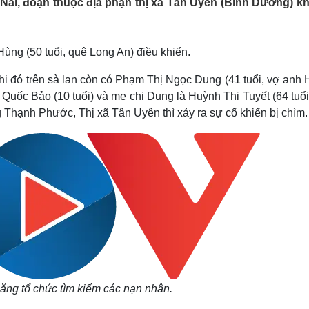
ai, đoạn thuộc địa phận thị xã Tân Uyên (Bình Dương) kh
Lịch thi đấu bóng đá
Xe máy
Thế giới thể thao
Tư vấn
eSports
V
Hậu trường
Hùng (50 tuổi, quê Long An) điều khiển.
Văn hóa
Giải trí
D
hi đó trên sà lan còn có Phạm Thị Ngọc Dung (41 tuổi, vợ anh
Sân khấu - Điện ảnh
Nghệ sĩ
uốc Bảo (10 tuổi) và mẹ chị Dung là Huỳnh Thị Tuyết (64 tuổi)
Văn học
Thời trang
 Thạnh Phước, Thị xã Tân Uyên thì xảy ra sự cố khiến bị chìm.
Âm nhạc
Sao Việt
c
Di sản
ăng tổ chức tìm kiếm các nạn nhân.