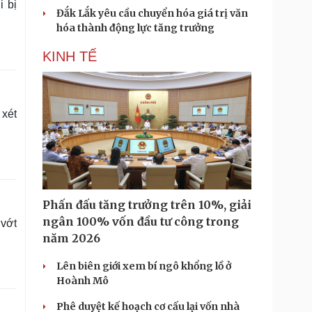
i bị
Đắk Lắk yêu cầu chuyển hóa giá trị văn
hóa thành động lực tăng trưởng
KINH TẾ
 xét
Phấn đấu tăng trưởng trên 10%, giải
ngân 100% vốn đầu tư công trong
 vớt
năm 2026
Lên biên giới xem bí ngô khổng lồ ở
Hoành Mô
Phê duyệt kế hoạch cơ cấu lại vốn nhà