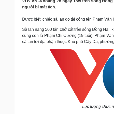
VOV.VN -Khoảng 2h ngày 18/5 trên sông Đồng N
Tin nóng
Việt Nam
người bị mất tích.
Tư vấn luật
Phân tích
Được biết, chiếc sà lan do tài công tên Phạm Văn 
Sức khỏe
Đời sống
Sà lan nặng 500 tấn chở cát trên sông Đồng Nai, k
Dinh dưỡng - món ngon
Nhà đẹp
cùng con là Phạm Chí Cường (19 tuổi), Phạm Văn Q
Cây thuốc
Blog
sà lan tới địa phận thuộc Khu phố Cây Da, phường
Sản phụ khoa
Tình yêu - Gia đình
Nhi khoa
Nam khoa
Làm đẹp - giảm cân
Phòng mạch online
Ăn sạch sống khỏe
Cải chính
Lực lượng chức n