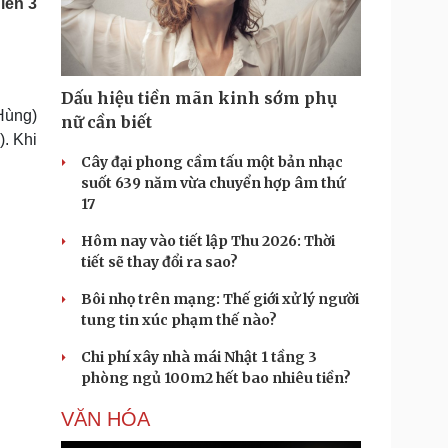
iến 3
Doanh nghiệp 24h
Tin Công nghệ
Doanh nhân
Trải nghiệm
ì cộng đồng
Chuyển đổi số
Dấu hiệu tiền mãn kinh sớm phụ
u lịch
Podcast
 Hùng)
nữ cần biết
Tư vấn
Câu chuyện thời sự
. Khi
Săn Tour
Đọc truyện đêm khuya
Cây đại phong cầm tấu một bản nhạc
heck-in
Cửa sổ tình yêu
suốt 639 năm vừa chuyển hợp âm thứ
Kể chuyện cho bé
17
Hạt giống tâm hồn
Hôm nay vào tiết lập Thu 2026: Thời
tiết sẽ thay đổi ra sao?
Bôi nhọ trên mạng: Thế giới xử lý người
tung tin xúc phạm thế nào?
Chi phí xây nhà mái Nhật 1 tầng 3
phòng ngủ 100m2 hết bao nhiêu tiền?
VĂN HÓA