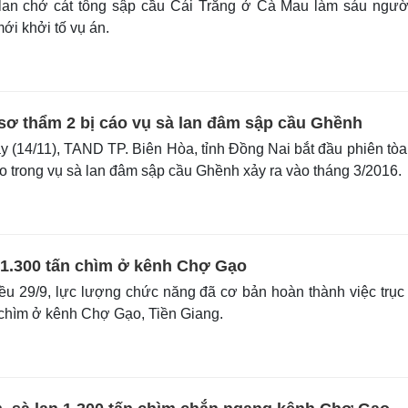
lan chở cát tông sập cầu Cái Trăng ở Cà Mau làm sáu ngườ
ới khởi tố vụ án.
 sơ thẩm 2 bị cáo vụ sà lan đâm sập cầu Ghềnh
 (14/11), TAND TP. Biên Hòa, tỉnh Đồng Nai bắt đầu phiên tòa
o trong vụ sà lan đâm sập cầu Ghềnh xảy ra vào tháng 3/2016.
n 1.300 tấn chìm ở kênh Chợ Gạo
u 29/9, lực lượng chức năng đã cơ bản hoàn thành việc trục
ị chìm ở kênh Chợ Gạo, Tiền Giang.