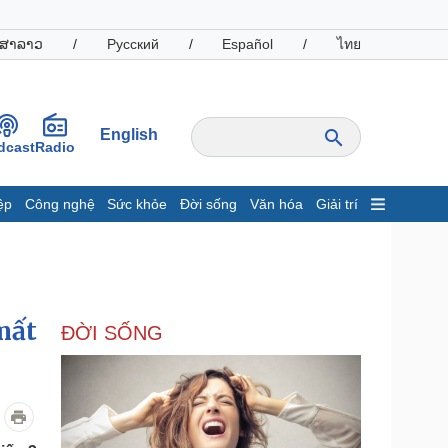
ສາລາວ
/
Русский
/
Español
/
ไทย
English
dcast
Radio
ệp
Công nghệ
Sức khỏe
Đời sống
Văn hóa
Giải trí
inh tế
Thị trường
ất động sản
Giá vàng
hởi nghiệp
Tiêu dùng
Tỷ giá
mất
ĐỜI SỐNG
Chứng khoán
Giá cà phê
oanh nghiệp
Công nghệ
hông tin doanh nghiệp
Sành điệu