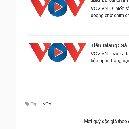
Sau cú va chạm
VOV.VN - Chiếc sà
boong chở chìm c
Tiền Giang: Sà 
VOV.VN - Vụ sà l
tiện bị hư hỏng nặ
Tag:
VOV
Mời quý độc giả theo