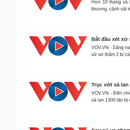
Hơn 10 tháng sà 
thương, cảnh sát m
Bắt đầu xét xử
VOV.VN - Sáng nay
xử sơ thẩm 2 bị cá
Trục vớt sà la
VOV.VN - Đến chiề
sà lan 1300 tấn b