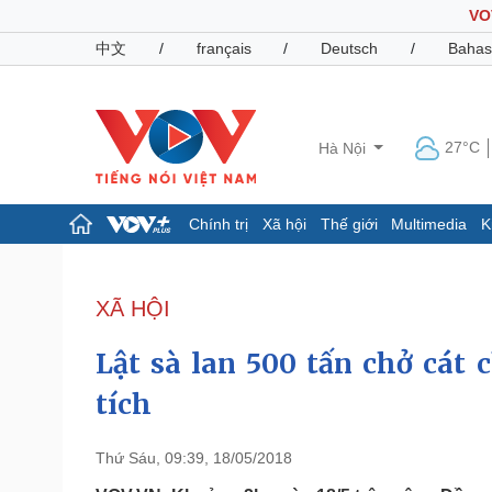
VO
中文
/
français
/
Deutsch
/
Bahas
27°C
Hà Nội
Chính trị
Xã hội
Thế giới
Multimedia
K
Chính trị
Xã hội
Đảng
Tin 24h
XÃ HỘI
Tổ chức nhân sự
Dự báo thời tiết
Quốc hội
Giáo dục
Lật sà lan 500 tấn chở cát
Nhận diện sự thật
Dấu ấn VOV
Việc làm
tích
Biển đảo
Pháp luật
Quân sự - Quốc phòng
Thứ Sáu, 09:39, 18/05/2018
Vụ án
Vũ khí