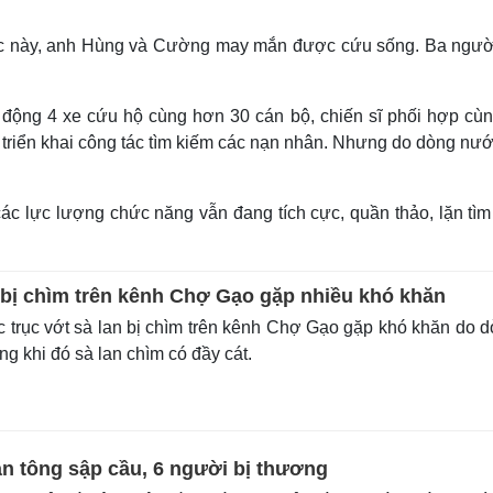
, lúc này, anh Hùng và Cường may mắn được cứu sống. Ba ngườ
 động 4 xe cứu hộ cùng hơn 30 cán bộ, chiến sĩ phối hợp cùn
triển khai công tác tìm kiếm các nạn nhân. Nhưng do dòng nướ
ác lực lượng chức năng vẫn đang tích cực, quần thảo, lặn tìm
n bị chìm trên kênh Chợ Gạo gặp nhiều khó khăn
 trục vớt sà lan bị chìm trên kênh Chợ Gạo gặp khó khăn do 
ng khi đó sà lan chìm có đầy cát.
an tông sập cầu, 6 người bị thương