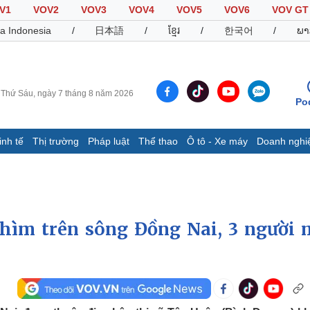
V1
VOV2
VOV3
VOV4
VOV5
VOV6
VOV GT
a Indonesia
/
日本語
/
ខ្មែរ
/
한국어
/
ພາ
Thứ Sáu, ngày 7 tháng 8 năm 2026
Po
inh tế
Thị trường
Pháp luật
Thể thao
Ô tô - Xe máy
Doanh nghi
Thế giới
Multimedia
K
Quan sát
Video
B
Cuộc sống đó đây
Ảnh
K
Hồ sơ
E-Magazine
 chìm trên sông Đồng Nai, 3 người 
Infographic
Thể thao
Ô tô - Xe máy
D
Bóng đá
Ô tô
T