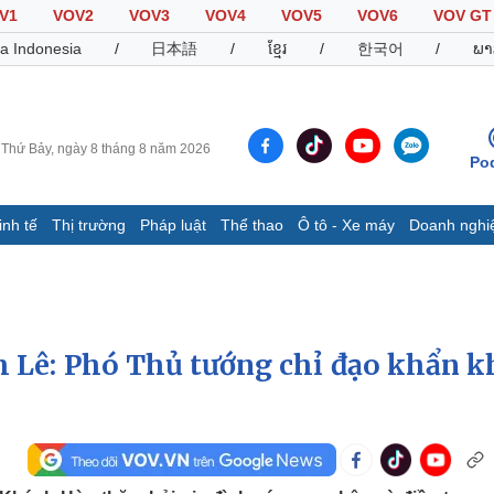
V1
VOV2
VOV3
VOV4
VOV5
VOV6
VOV GT
a Indonesia
/
日本語
/
ខ្មែរ
/
한국어
/
ພາ
Thứ Bảy, ngày 8 tháng 8 năm 2026
Po
inh tế
Thị trường
Pháp luật
Thể thao
Ô tô - Xe máy
Doanh nghi
Thế giới
Multimedia
K
Quan sát
Video
B
Cuộc sống đó đây
Ảnh
K
Hồ sơ
E-Magazine
h Lê: Phó Thủ tướng chỉ đạo khẩn k
Infographic
Thể thao
Ô tô - Xe máy
D
Bóng đá
Ô tô
T