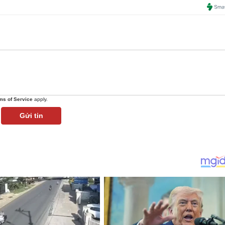
ms of Service
apply.
Gửi tin