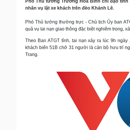
Phó Thủ tướng Trương Hòa Bình chỉ đạo tỉnh 
Tin nóng
Việt Nam
nhân vụ lật xe khách trên đèo Khánh Lê.
Tư vấn luật
Phân tích
Phó Thủ tướng thường trực - Chủ tịch Ủy ban A
quả vụ tai nạn giao thông đặc biệt nghiêm trọng, xả
Sức khỏe
Đời sống
Dinh dưỡng - món ngon
Nhà đẹp
Theo Ban ATGT tỉnh, tai nạn xảy ra lúc 9h ngày
Cây thuốc
Blog
khách biển 51B chở 31 người là cán bộ hưu trí n
Sản phụ khoa
Tình yêu - Gia đình
Trang.
Nhi khoa
Nam khoa
Làm đẹp - giảm cân
Phòng mạch online
Ăn sạch sống khỏe
Cải chính