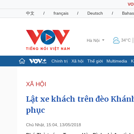
VO
中文
/
français
/
Deutsch
/
Bahas
34°C
Hà Nội
Chính trị
Xã hội
Thế giới
Multimedia
K
Chính trị
Xã hội
Đảng
Tin 24h
XÃ HỘI
Tổ chức nhân sự
Dự báo thời tiết
Quốc hội
Giáo dục
Lật xe khách trên đèo Khán
Nhận diện sự thật
Dấu ấn VOV
Việc làm
phục
Biển đảo
Pháp luật
Quân sự - Quốc phòng
Chủ Nhật, 15:04, 13/05/2018
Vụ án
Vũ khí