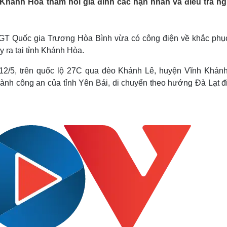
Khánh Hòa thăm hỏi gia đình các nạn nhân và điều tra n
Lịch thi đấu bóng đá
Xe máy
Thế giới thể thao
Tư vấn
eSports
V
Hậu trường
TGT Quốc gia Trương Hòa Bình vừa có công điện về khắc phụ
y ra tại tỉnh Khánh Hòa.
Văn hóa
Giải trí
D
Sân khấu - Điện ảnh
Nghệ sĩ
 12/5, trên quốc lộ 27C qua đèo Khánh Lê, huyện Vĩnh Khánh
Văn học
Thời trang
gành công an của tỉnh Yên Bái, di chuyển theo hướng Đà Lạt đ
Âm nhạc
Sao Việt
c
Di sản