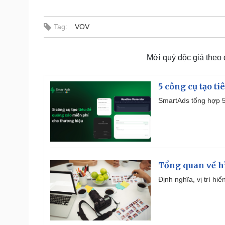
Tag:
VOV
Mời quý độc giả theo
5 công cụ tạo t
SmartAds tổng hợp 5 
Tổng quan về h
Định nghĩa, vị trí hi