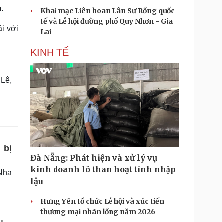
.
Khai mạc Liên hoan Lân Sư Rồng quốc
tế và Lễ hội đường phố Quy Nhơn - Gia
i với
Lai
KINH TẾ
 Lê,
 bị
Đà Nẵng: Phát hiện và xử lý vụ
kinh doanh lô than hoạt tính nhập
Nha
lậu
Hưng Yên tổ chức Lễ hội và xúc tiến
thương mại nhãn lồng năm 2026