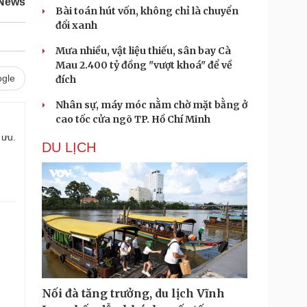
 News
Bài toán hút vốn, không chỉ là chuyển
đổi xanh
Mưa nhiều, vật liệu thiếu, sân bay Cà
Mau 2.400 tỷ đồng "vượt khoá" để về
gle
đích
Nhân sự, máy móc nằm chờ mặt bằng ở
cao tốc cửa ngõ TP. Hồ Chí Minh
 ưu.
DU LỊCH
Nối đà tăng trưởng, du lịch Vĩnh