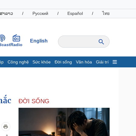
ສາລາວ
/
Русский
/
Español
/
ไทย
English
dcast
Radio
ệp
Công nghệ
Sức khỏe
Đời sống
Văn hóa
Giải trí
inh tế
Thị trường
ất động sản
Giá vàng
hởi nghiệp
Tiêu dùng
Tỷ giá
hắc
ĐỜI SỐNG
Chứng khoán
Giá cà phê
oanh nghiệp
Công nghệ
hông tin doanh nghiệp
Sành điệu