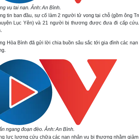
ng vụ tai nạn. Ảnh: An Bình.
hông tin ban đầu, sự cố làm 2 người tử vong tại chỗ (gồm ông 
huyện Lục Yên) và 21 người bị thương được đưa đi cấp cứu
.
g Hòa Bình đã gửi lời chia buồn sâu sắc tới gia đình các nạn
ng.
ắn ngang đoạn đèo. Ảnh: An Bình.
rung lực lượng cứu chữa các nạn nhân vụ bị thương nhằm giảm 