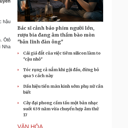
guyên
Doanh nghiệp 24h
Tin Công nghệ
Doanh nhân
Trải nghiệm
ì cộng đồng
Chuyển đổi số
c hậu
Bác sĩ cảnh báo phim người lớn,
u lịch
Podcast
rượu bia đang âm thầm bào mòn
Tư vấn
Câu chuyện thời sự
. Ôtô
"bản lĩnh đàn ông"
Săn Tour
Đọc truyện đêm khuya
i Nha
heck-in
Cửa sổ tình yêu
Cái giá đắt của việc tiêm silicon làm to
Kể chuyện cho bé
"cậu nhỏ"
Hạt giống tâm hồn
Tóc rụng cả nắm khi gội đầu, đừng bỏ
qua 5 cách này
Dấu hiệu tiền mãn kinh sớm phụ nữ cần
biết
Cây đại phong cầm tấu một bản nhạc
suốt 639 năm vừa chuyển hợp âm thứ
17
VĂN HÓA