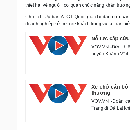
thiệt hại về người; cơ quan chức năng khẩn trương
Chủ tịch Ủy ban ATGT Quốc gia chỉ đạo cơ quan l
doanh nghiệp sở hữu xe khách trong vụ tai nạn; xử
Nỗ lực cấp cứu
VOV.VN -Đến chiều
huyện Khánh Vĩnh,
Xe chở cán bộ 
thương
VOV.VN -Đoàn cán
Trang đi Đà Lạt kh