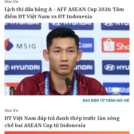
Vụ án
Vũ khí
Tin nóng
Việt Nam
Tư vấn luật
Phân tích