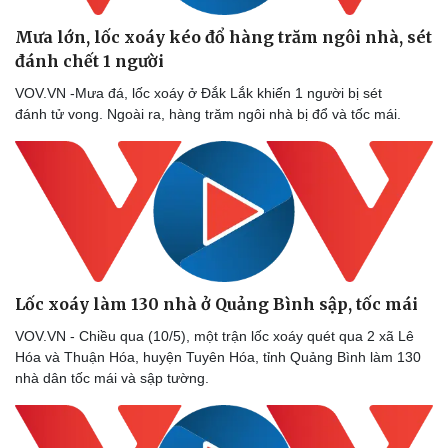
Thể thao
Ô tô - Xe máy
Mưa lớn, lốc xoáy kéo đổ hàng trăm ngôi nhà, sét
Bóng đá
Ô tô
đánh chết 1 người
Lịch thi đấu bóng đá
Xe máy
Thế giới thể thao
Tư vấn
VOV.VN -Mưa đá, lốc xoáy ở Đắk Lắk khiến 1 người bị sét
eSports
đánh tử vong. Ngoài ra, hàng trăm ngôi nhà bị đổ và tốc mái.
Hậu trường
Lốc xoáy làm 130 nhà ở Quảng Bình sập, tốc mái
VOV.VN - Chiều qua (10/5), một trận lốc xoáy quét qua 2 xã Lê
Hóa và Thuận Hóa, huyện Tuyên Hóa, tỉnh Quảng Bình làm 130
nhà dân tốc mái và sập tường.