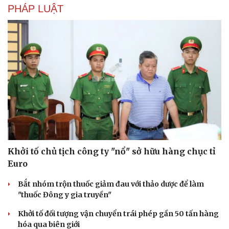
PHÁP LUẬT
Khởi tố chủ tịch công ty "nổ" sở hữu hàng chục tỉ
Văn hóa
Giải trí
Euro
Sân khấu - Điện ảnh
Nghệ sĩ
Văn học
Thời trang
Bắt nhóm trộn thuốc giảm đau với thảo dược để làm
Âm nhạc
Sao Việt
"thuốc Đông y gia truyền"
Di sản
Khởi tố đối tượng vận chuyển trái phép gần 50 tấn hàng
hóa qua biên giới