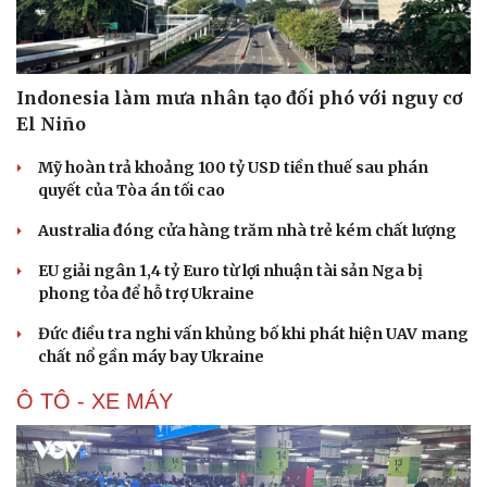
Indonesia làm mưa nhân tạo đối phó với nguy cơ
El Niño
Mỹ hoàn trả khoảng 100 tỷ USD tiền thuế sau phán
quyết của Tòa án tối cao
Australia đóng cửa hàng trăm nhà trẻ kém chất lượng
EU giải ngân 1,4 tỷ Euro từ lợi nhuận tài sản Nga bị
phong tỏa để hỗ trợ Ukraine
Đức điều tra nghi vấn khủng bố khi phát hiện UAV mang
chất nổ gần máy bay Ukraine
Du lịch
Podcast
Ô TÔ - XE MÁY
Tư vấn
Câu chuyện thời s
Săn Tour
Đọc truyện đêm kh
check-in
Cửa sổ tình yêu
Kể chuyện cho bé