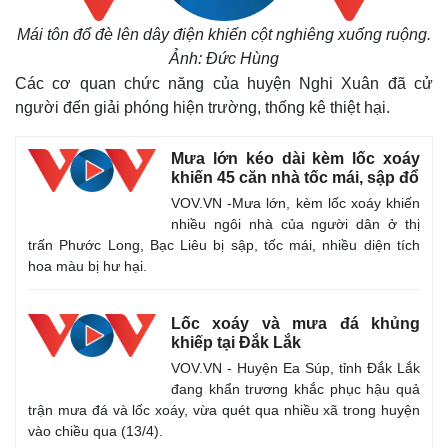
Mái tôn đổ đè lên dây điện khiến cột nghiêng xuống ruộng.
Ảnh: Đức Hùng
Các cơ quan chức năng của huyện Nghi Xuân đã cử
người đến giải phóng hiện trường, thống kê thiệt hại.
Mưa lớn kéo dài kèm lốc xoáy
khiến 45 căn nhà tốc mái, sập đổ
VOV.VN -Mưa lớn, kèm lốc xoáy khiến
nhiều ngôi nhà của người dân ở thị
trấn Phước Long, Bạc Liêu bị sập, tốc mái, nhiều diện tích
hoa màu bị hư hại.
Lốc xoáy và mưa đá khủng
khiếp tại Đắk Lắk
VOV.VN - Huyện Ea Súp, tỉnh Đắk Lắk
đang khẩn trương khắc phục hậu quả
trận mưa đá và lốc xoáy, vừa quét qua nhiều xã trong huyện
vào chiều qua (13/4).