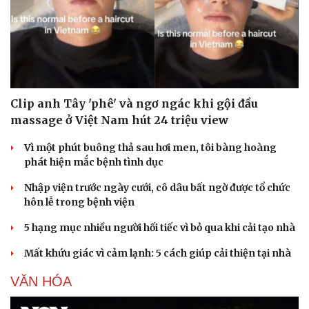
Doanh nghiệp
Công nghệ
Thông tin doanh nghiệp
Sành điệu
Doanh nghiệp 24h
Tin Công nghệ
Clip anh Tây 'phê' và ngơ ngác khi gội đầu
Doanh nhân
Trải nghiệm
massage ở Việt Nam hút 24 triệu view
Vì cộng đồng
Chuyển đổi số
Vì một phút buông thả sau hơi men, tôi bàng hoàng
phát hiện mắc bệnh tình dục
Nhập viện trước ngày cưới, cô dâu bất ngờ được tổ chức
hôn lễ trong bệnh viện
5 hạng mục nhiều người hối tiếc vì bỏ qua khi cải tạo nhà
Mất khứu giác vì cảm lạnh: 5 cách giúp cải thiện tại nhà
VĂN HÓA