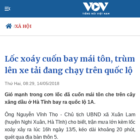
XÃ HỘI
/
Lốc xoáy cuốn bay mái tôn, trùm
Chính trị
Xã hội
Đảng
Tin 24h
lên xe tải đang chạy trên quốc lộ
Tổ chức nhân sự
Dự báo thời tiết
Quốc hội
Giáo dục
Thứ Hai, 08:29, 14/05/2018
Nhận diện sự thật
Dấu ấn VOV
Việc làm
Gió mạnh trong cơn lốc đã cuốn mái tôn che trên cây
Biển đảo
xăng dầu ở Hà Tĩnh bay ra quốc lộ 1A.
Ông Nguyễn Vĩnh Thọ - Chủ tịch UBND xã Xuân Lam
(huyện Nghi Xuân, Hà Tĩnh) cho biết, trận mưa lớn kèm lốc
xoáy xảy ra lúc 16h ngày 13/5, kéo dài khoảng 20 phút,
quét qua địa bàn thôn 5.