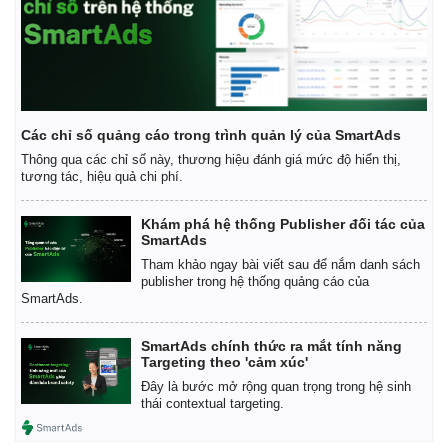
Các chỉ số quảng cáo trong trình quản lý của SmartAds
Thông qua các chỉ số này, thương hiệu đánh giá mức độ hiển thị,
tương tác, hiệu quả chi phí.
Khám phá hệ thống Publisher đối tác của
SmartAds
Tham khảo ngay bài viết sau để nắm danh sách
publisher trong hệ thống quảng cáo của
SmartAds.
SmartAds chính thức ra mắt tính năng
Kinh tế
Thị trường
Targeting theo 'cảm xúc'
Bất động sản
Giá vàng
Đây là bước mở rộng quan trọng trong hệ sinh
Khởi nghiệp
Tiêu dùng
thái contextual targeting.
Tỷ giá
Chứng khoán