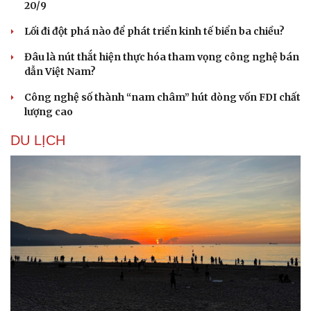
20/9
Lối đi đột phá nào để phát triển kinh tế biển ba chiều?
Đâu là nút thắt hiện thực hóa tham vọng công nghệ bán
dẫn Việt Nam?
Công nghệ số thành “nam châm” hút dòng vốn FDI chất
Sức khỏe
Đời sống
lượng cao
Dinh dưỡng - món ngon
Nhà đẹp
DU LỊCH
Cây thuốc
Blog
Sản phụ khoa
Tình yêu - Gia đìn
Nhi khoa
Nam khoa
Làm đẹp - giảm cân
Phòng mạch online
Ăn sạch sống khỏe