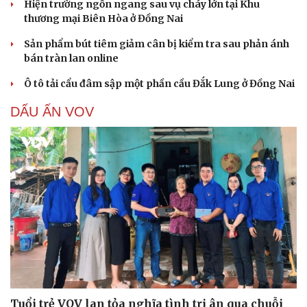
Hiện trường ngổn ngang sau vụ cháy lớn tại Khu
thương mại Biên Hòa ở Đồng Nai
Sản phẩm bút tiêm giảm cân bị kiểm tra sau phản ánh
bán tràn lan online
Ô tô tải cẩu đâm sập một phần cầu Đắk Lung ở Đồng Nai
DẤU ẤN VOV
Cải chính
Tuổi trẻ VOV lan tỏa nghĩa tình tri ân qua chuỗi