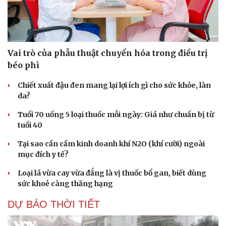
Vai trò của phẫu thuật chuyển hóa trong điều trị
béo phì
Chiết xuất đậu đen mang lại lợi ích gì cho sức khỏe, làn
da?
Tuổi 70 uống 5 loại thuốc mỗi ngày: Giá như chuẩn bị từ
tuổi 40
Tại sao cần cấm kinh doanh khí N2O (khí cười) ngoài
mục đích y tế?
Loại lá vừa cay vừa đắng là vị thuốc bổ gan, biết dùng
sức khoẻ càng thăng hạng
DỰ BÁO THỜI TIẾT