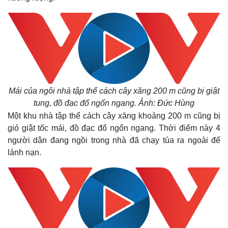
Mái của ngôi nhà tập thể cách cây xăng 200 m cũng bị giật
tung, đồ đạc đổ ngổn ngang. Ảnh: Đức Hùng
Một khu nhà tập thể cách cây xăng khoảng 200 m cũng bị
gió giật tốc mái, đồ đạc đổ ngổn ngang. Thời điểm này 4
người dân đang ngồi trong nhà đã chạy túa ra ngoài để
Thế giới
Multimedia
lánh nạn.
Quan sát
Video
Cuộc sống đó đây
Ảnh
Hồ sơ
E-Magazine
Infographic