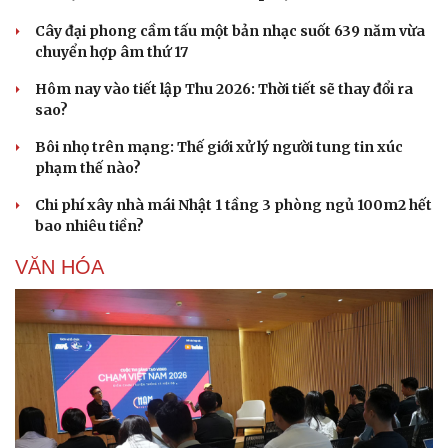
Cây đại phong cầm tấu một bản nhạc suốt 639 năm vừa
chuyển hợp âm thứ 17
Hôm nay vào tiết lập Thu 2026: Thời tiết sẽ thay đổi ra
sao?
Bôi nhọ trên mạng: Thế giới xử lý người tung tin xúc
Sức khỏe
Đời sống
phạm thế nào?
Dinh dưỡng - món ngon
Nhà đẹp
Cây thuốc
Blog
Chi phí xây nhà mái Nhật 1 tầng 3 phòng ngủ 100m2 hết
Sản phụ khoa
Tình yêu - Gia đình
bao nhiêu tiền?
Nhi khoa
Nam khoa
VĂN HÓA
Làm đẹp - giảm cân
Phòng mạch online
Ăn sạch sống khỏe