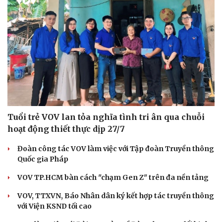
Tuổi trẻ VOV lan tỏa nghĩa tình tri ân qua chuỗi
hoạt động thiết thực dịp 27/7
Đoàn công tác VOV làm việc với Tập đoàn Truyền thông
Quốc gia Pháp
VOV TP.HCM bàn cách "chạm Gen Z" trên đa nền tảng
VOV, TTXVN, Báo Nhân dân ký kết hợp tác truyền thông
với Viện KSND tối cao