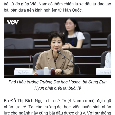
trẻ, từ đó giúp Việt Nam có thêm chiến lược đầu tư đào tạo
bài bản dựa trên kinh nghiệm từ Hàn Quốc.
Thế giới
Multimedia
Phó Hiệu trưởng Trường Đại học Hoseo, bà Sung Eun
Quan sát
Video
Cuộc sống đó đây
Ảnh
Hyun phát biểu tại buổi lễ
Hồ sơ
E-Magazine
Infographic
Bà Đỗ Thị Bích Ngọc chia sẻ: “Việt Nam có một đội ngũ
nhân lực trẻ. Tại các trường đại học, việc tuyển sinh nhân
lực cho ngành này cũng bắt đầu được chú ý. Với sự thông