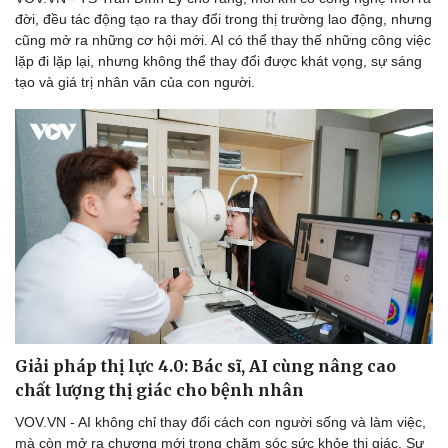
đời, đều tác động tạo ra thay đổi trong thị trường lao động, nhưng
cũng mở ra những cơ hội mới. AI có thể thay thế những công việc
lặp đi lặp lại, nhưng không thể thay đổi được khát vọng, sự sáng
tạo và giá trị nhân văn của con người.
Doanh nghiệp
Công nghệ
Thông tin doanh nghiệp
Sành điệu
Doanh nghiệp 24h
Tin Công nghệ
Doanh nhân
Trải nghiệm
Vì cộng đồng
Chuyển đổi số
Giải pháp thị lực 4.0: Bác sĩ, AI cùng nâng cao
chất lượng thị giác cho bệnh nhân
VOV.VN - AI không chỉ thay đổi cách con người sống và làm việc,
mà còn mở ra chương mới trong chăm sóc sức khỏe thị giác. Sự