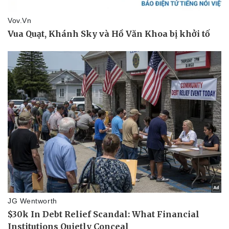
Vụ án
Vũ khí
Tin nóng
Việt Nam
Tư vấn luật
Phân tích