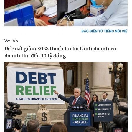
Thể thao
Ô tô - Xe máy
Bóng đá
Ô tô
Lịch thi đấu bóng đá
Xe máy
Thế giới thể thao
Tư vấn
eSports
Hậu trường