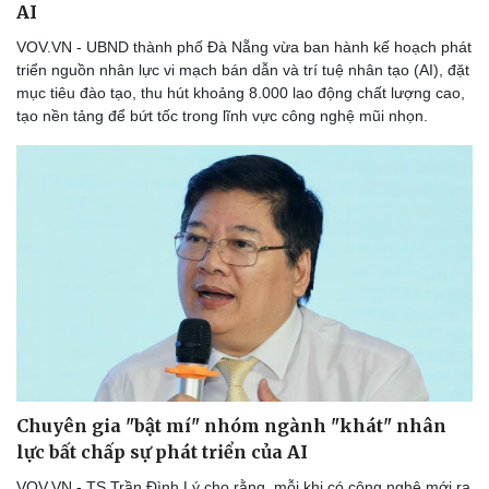
AI
VOV.VN - UBND thành phố Đà Nẵng vừa ban hành kế hoạch phát
triển nguồn nhân lực vi mạch bán dẫn và trí tuệ nhân tạo (AI), đặt
mục tiêu đào tạo, thu hút khoảng 8.000 lao động chất lượng cao,
tạo nền tảng để bứt tốc trong lĩnh vực công nghệ mũi nhọn.
Chuyên gia "bật mí" nhóm ngành "khát" nhân
lực bất chấp sự phát triển của AI
VOV.VN - TS Trần Đình Lý cho rằng, mỗi khi có công nghệ mới ra