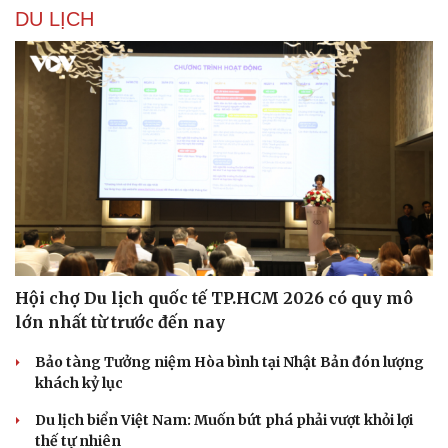
DU LỊCH
Văn hóa
Giải trí
Hội chợ Du lịch quốc tế TP.HCM 2026 có quy mô
lớn nhất từ trước đến nay
Sân khấu - Điện ảnh
Nghệ sĩ
Văn học
Thời trang
Bảo tàng Tưởng niệm Hòa bình tại Nhật Bản đón lượng
Âm nhạc
Sao Việt
khách kỷ lục
Di sản
Du lịch biển Việt Nam: Muốn bứt phá phải vượt khỏi lợi
thế tự nhiên