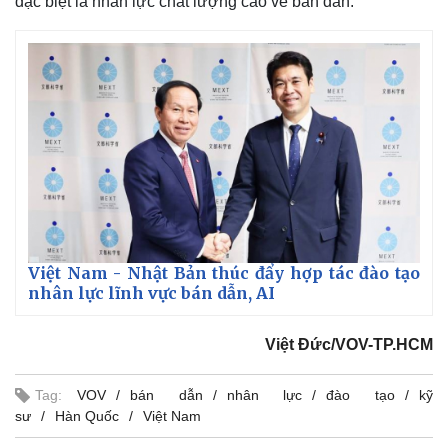
đặc biệt là nhân lực chất lượng cao về bán dẫn.
Việt Nam - Nhật Bản thúc đẩy hợp tác đào tạo
nhân lực lĩnh vực bán dẫn, AI
Việt Đức/VOV-TP.HCM
Kinh tế
Thị trường
Bất động sản
Giá vàng
Khởi nghiệp
Tiêu dùng
Tag:
VOV
bán dẫn
nhân lực
đào tạo
kỹ
Tỷ giá
sư
Hàn Quốc
Việt Nam
Chứng khoán