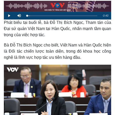
R
-
2:42
L
P
M
o
l
u
a
Phát biểu tại buổi lễ, bà Đỗ Thị Bích Ngọc, Tham tán của
a
t
e
d
y
e
e
Đại sứ quán Việt Nam tại Hàn Quốc, nhấn mạnh tầm quan
d
m
:
trọng của việc hợp tác.
4
.
a
3
8
Bà Đỗ Thị Bích Ngọc cho biết, Việt Nam và Hàn Quốc hiện
%
i
là Đối tác chiến lược toàn diện, trong đó khoa học công
n
nghệ là lĩnh vực hợp tác ưu tiên hàng đầu.
i
n
g
T
i
m
e