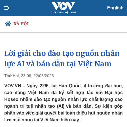
English
XÃ HỘI
/
Lời giải cho đào tạo nguồn nhân
Chính trị
Xã hội
Đảng
Tin 24h
lực AI và bán dẫn tại Việt Nam
Tổ chức nhân sự
Dự báo thời tiết
Quốc hội
Giáo dục
Thứ Hai, 23:06, 22/06/2026
Nhận diện sự thật
Dấu ấn VOV
Việc làm
VOV.VN - Ngày 22/6, tại Hàn Quốc, 4 trường đại học,
Biển đảo
cao đẳng Việt Nam đã ký kết hợp tác với Đại học
Hoseo nhằm đào tạo nguồn nhân lực chất lượng cao
ngành trí tuệ nhân tạo (AI) và bán dẫn. Sự kiện góp
phần vào việc giải quyết bài toán thiếu hụt nguồn nhân
lực mũi nhọn tại Việt Nam hiện nay.