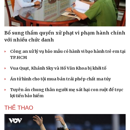
Bổ sung thẩm quyền xử phạt vi phạm hành chính
với nhiều chức danh
Công an xử lý vụ bảo mẫu có hành vi bạo hành trẻ em tại
TP.HCM
Vua Quạt, Khánh Sky và Hồ Văn Khoa bị khởi tố
Án tử hình cho tội mua bán trái phép chất ma túy
Tuyên án chung thân người mẹ sát hại con ruột để trục
lợi tiền bảo hiểm
Du lịch
Podcast
THỂ THAO
Tư vấn
Câu chuyện thời sự
Săn Tour
Đọc truyện đêm khuya
check-in
Cửa sổ tình yêu
Kể chuyện cho bé