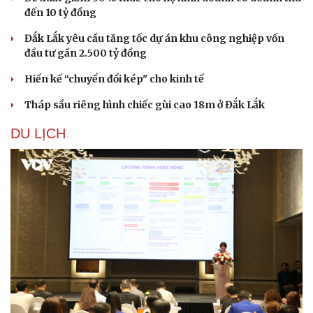
đến 10 tỷ đồng
Đắk Lắk yêu cầu tăng tốc dự án khu công nghiệp vốn
đầu tư gần 2.500 tỷ đồng
Hiến kế “chuyển đổi kép" cho kinh tế
Tháp sầu riêng hình chiếc gùi cao 18m ở Đắk Lắk
Sức khỏe
Đời sống
Dinh dưỡng - món ngon
Nhà đẹp
DU LỊCH
Cây thuốc
Blog
Sản phụ khoa
Tình yêu - Gia đình
Nhi khoa
Nam khoa
Làm đẹp - giảm cân
Phòng mạch online
Ăn sạch sống khỏe