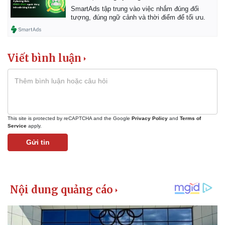
SmartAds tập trung vào việc nhắm đúng đối
tượng, đúng ngữ cảnh và thời điểm để tối ưu.
Viết bình luận
This site is protected by reCAPTCHA and the Google
Privacy Policy
and
Terms of
Service
apply.
Gửi tin
Kinh tế
Thị trường
Bất động sản
Giá vàng
Khởi nghiệp
Tiêu dùng
Tỷ giá
Chứng khoán