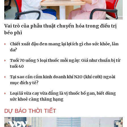
Vai trò của phẫu thuật chuyển hóa trong điều trị
béo phì
Chiết xuất đậu đen mang lại lợi ích gì cho sức khỏe, làn
da?
Tuổi 70 uống 5 loại thuốc mỗi ngày: Giá như chuẩn bị từ
tuổi 40
Tại sao cần cấm kinh doanh khí N2O (khí cười) ngoài
mục đích y tế?
Loại lá vừa cay vừa đắng là vị thuốc bổ gan, biết dùng
sức khoẻ càng thăng hạng
DỰ BÁO THỜI TIẾT