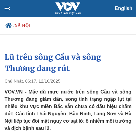
English
XÃ HỘI
/
Lũ trên sông Cầu và sông
Chính trị
Xã hội
Đảng
Tin 24h
Thương đang rút
Tổ chức nhân sự
Dự báo thời tiết
Quốc hội
Giáo dục
Chủ Nhật, 06:17, 12/10/2025
Nhận diện sự thật
Dấu ấn VOV
Việc làm
VOV.VN - Mặc dù mực nước trên sông Cầu và sông
Biển đảo
Thương đang giảm dần, song tình trạng ngập lụt tại
nhiều khu vực miền Bắc vẫn chưa có dấu hiệu chấm
dứt. Các tỉnh Thái Nguyên, Bắc Ninh, Lạng Sơn và Hà
Nội tiếp tục đối mặt nguy cơ sạt lở, ô nhiễm môi trường
và dịch bệnh sau lũ.