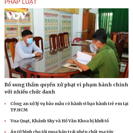
PHÁP LUẬT
Bổ sung thẩm quyền xử phạt vi phạm hành chính
Văn hóa
Giải trí
với nhiều chức danh
Sân khấu - Điện ảnh
Nghệ sĩ
Văn học
Thời trang
Công an xử lý vụ bảo mẫu có hành vi bạo hành trẻ em tại
Âm nhạc
Sao Việt
TP.HCM
Di sản
Vua Quạt, Khánh Sky và Hồ Văn Khoa bị khởi tố
Án tử hình cho tội mua bán trái phép chất ma túy