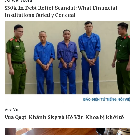
Vụ án
Vũ khí
Tin nóng
Việt Nam
Tư vấn luật
Phân tích