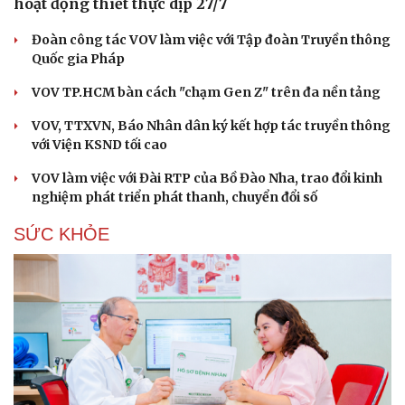
hoạt động thiết thực dịp 27/7
Đoàn công tác VOV làm việc với Tập đoàn Truyền thông
Quốc gia Pháp
VOV TP.HCM bàn cách "chạm Gen Z" trên đa nền tảng
VOV, TTXVN, Báo Nhân dân ký kết hợp tác truyền thông
với Viện KSND tối cao
VOV làm việc với Đài RTP của Bồ Đào Nha, trao đổi kinh
nghiệm phát triển phát thanh, chuyển đổi số
SỨC KHỎE