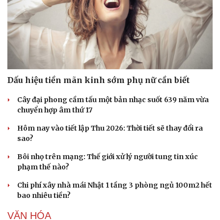
Doanh nghiệp
Công nghệ
Thông tin doanh nghiệp
Sành điệu
Doanh nghiệp 24h
Tin Công nghệ
Dấu hiệu tiền mãn kinh sớm phụ nữ cần biết
Doanh nhân
Trải nghiệm
Vì cộng đồng
Chuyển đổi số
Cây đại phong cầm tấu một bản nhạc suốt 639 năm vừa
chuyển hợp âm thứ 17
Hôm nay vào tiết lập Thu 2026: Thời tiết sẽ thay đổi ra
sao?
Bôi nhọ trên mạng: Thế giới xử lý người tung tin xúc
phạm thế nào?
Chi phí xây nhà mái Nhật 1 tầng 3 phòng ngủ 100m2 hết
bao nhiêu tiền?
VĂN HÓA