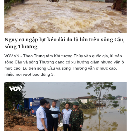
Thể thao
Ô tô - Xe máy
Bóng đá
Ô tô
Lịch thi đấu bóng đá
Xe máy
Thế giới thể thao
Tư vấn
eSports
Hậu trường
Nguy cơ ngập lụt kéo dài do lũ lớn trên sông Cầu,
sông Thương
VOV.VN - Theo Trung tâm Khí tượng Thủy văn quốc gia, lũ trên
sông Cầu và sông Thương đang có xu hướng giảm nhưng vẫn ở
mức cao. Lũ trên sông Cầu và sông Thương vẫn ở mức cao,
nhiều nơi vượt báo động 3.