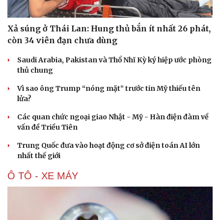
Xả súng ở Thái Lan: Hung thủ bắn ít nhất 26 phát,
còn 34 viên đạn chưa dùng
Saudi Arabia, Pakistan và Thổ Nhĩ Kỳ ký hiệp ước phòng
thủ chung
Vì sao ông Trump “nóng mặt” trước tin Mỹ thiếu tên
lửa?
Các quan chức ngoại giao Nhật - Mỹ - Hàn điện đàm về
vấn đề Triều Tiên
Trung Quốc đưa vào hoạt động cơ sở điện toán AI lớn
nhất thế giới
Du lịch
Podcast
Ô TÔ - XE MÁY
Tư vấn
Câu chuyện thời sự
Săn Tour
Đọc truyện đêm khuya
check-in
Cửa sổ tình yêu
Kể chuyện cho bé