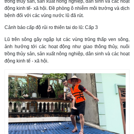
trồng thủy sản, sản xuất nông nghiệp, dân sinh và các hoạt
động kinh tế- xã hội. Đề phòng ô nhiễm môi trường và dịch
bệnh đối với các vùng nước lũ đã rút.
Cảnh báo cấp độ rủi ro thiên tai do lũ: Cấp 3
Lũ trên sông gây ngập lụt các vùng trũng thấp ven sông,
ảnh hưởng tới các hoạt động như giao thông thủy, nuôi
trồng thủy sản, sản xuất nông nghiệp, dân sinh và các hoạt
động kinh tế - xã hội.
Thế giới
Multimedia
Quan sát
Video
Cuộc sống đó đây
Ảnh
Hồ sơ
E-Magazine
Infographic