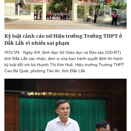
Bóng đá
Ô tô
Lịch thi đấu bóng đá
Xe máy
Thế giới thể thao
Tư vấn
eSports
Hậu trường
Kỷ luật cảnh cáo nữ Hiệu trưởng Trường THPT ở
Đắk Lắk vì nhiều sai phạm
VOV.VN - Ngày 4/9, lãnh đạo Sở Giáo dục và Đào tạo (GD-ĐT)
tỉnh Đắk Lắk xác nhận, đơn vị vừa ban hành quyết định thi hành
kỷ luật đối với bà Huỳnh Thị Kim Huệ, Hiệu trưởng Trường THPT
Cao Bá Quát, phường Tân An, tỉnh Đắk Lắk.