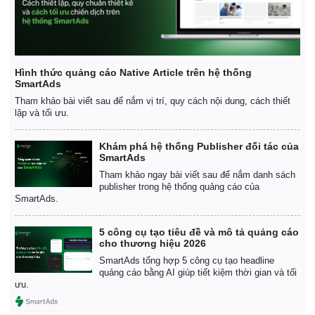
Hình thức quảng cáo Native Article trên hệ thống
SmartAds
Tham khảo bài viết sau để nắm vị trí, quy cách nội dung, cách thiết
lập và tối ưu.
Khám phá hệ thống Publisher đối tác của
SmartAds
Tham khảo ngay bài viết sau để nắm danh sách
publisher trong hệ thống quảng cáo của
SmartAds.
5 công cụ tạo tiêu đề và mô tả quảng cáo
Kinh tế
Thị trường
cho thương hiệu 2026
Bất động sản
Giá vàng
SmartAds tổng hợp 5 công cụ tạo headline
Khởi nghiệp
Tiêu dùng
quảng cáo bằng AI giúp tiết kiệm thời gian và tối
Tỷ giá
ưu.
Chứng khoán
Giá cà phê