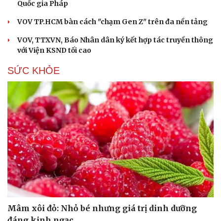
Quốc gia Pháp
VOV TP.HCM bàn cách "chạm Gen Z" trên đa nền tảng
VOV, TTXVN, Báo Nhân dân ký kết hợp tác truyền thông
với Viện KSND tối cao
SỨC KHỎE
Mâm xôi đỏ: Nhỏ bé nhưng giá trị dinh dưỡng
đáng kinh ngạc