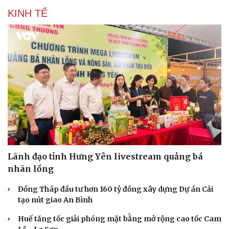
KINH TẾ
Sức khỏe
Đời sống
Dinh dưỡng - món ngon
Nhà đẹp
Cây thuốc
Blog
Sản phụ khoa
Tình yêu - Gia đình
Nhi khoa
Nam khoa
Làm đẹp - giảm cân
Phòng mạch online
Ăn sạch sống khỏe
Lãnh đạo tỉnh Hưng Yên livestream quảng bá
nhãn lồng
Đồng Tháp đầu tư hơn 160 tỷ đồng xây dựng Dự án Cải
tạo nút giao An Bình
Huế tăng tốc giải phóng mặt bằng mở rộng cao tốc Cam