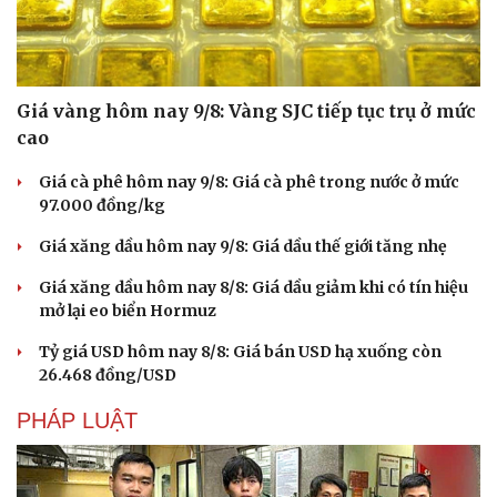
Giá vàng hôm nay 9/8: Vàng SJC tiếp tục trụ ở mức
cao
Giá cà phê hôm nay 9/8: Giá cà phê trong nước ở mức
97.000 đồng/kg
Giá xăng dầu hôm nay 9/8: Giá dầu thế giới tăng nhẹ
Văn hóa
Giải trí
Giá xăng dầu hôm nay 8/8: Giá dầu giảm khi có tín hiệu
Sân khấu - Điện ảnh
Nghệ sĩ
mở lại eo biển Hormuz
Văn học
Thời trang
Âm nhạc
Sao Việt
Tỷ giá USD hôm nay 8/8: Giá bán USD hạ xuống còn
Di sản
26.468 đồng/USD
PHÁP LUẬT