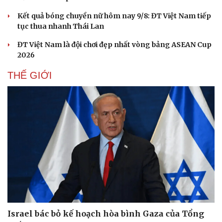
Kết quả bóng chuyền nữ hôm nay 9/8: ĐT Việt Nam tiếp
tục thua nhanh Thái Lan
ĐT Việt Nam là đội chơi đẹp nhất vòng bảng ASEAN Cup
2026
THẾ GIỚI
Du lịch
Podcast
Tư vấn
Câu chuyện thời sự
Săn Tour
Đọc truyện đêm khuya
check-in
Cửa sổ tình yêu
Kể chuyện cho bé
Hạt giống tâm hồn
Israel bác bỏ kế hoạch hòa bình Gaza của Tổng