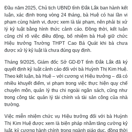
Đầu năm 2025, Chủ tịch UBND tỉnh Đắk Lắk ban hành kết
luận, xác định trong vòng 24 tháng, bà Huệ có hai lần vi
phạm cùng hành vi, được xem là tái phạm, nên phải bị xử
lý kỷ luật bằng hình thức cảnh cáo. Đồng thời, kết luận
cũng chỉ rõ việc điều động, bổ nhiệm bà Huệ giữ chức
Hiệu trưởng Trường THPT Cao Bá Quát khi bà chưa
được xử lý kỷ luật là chưa đúng quy định.
Tháng 9/2025, Giám đốc Sở GD-ĐT tỉnh Đắk Lắk đã ký
quyết định kỷ luật cảnh cáo đối với bà Huỳnh Thị Kim Huệ.
Theo kết luận, bà Huệ – với cương vị Hiệu trưởng – đã có
Thế giới
Multimedia
nhiều khuyết điểm, vi phạm trong việc thực hiện quy chế
chuyên môn, quản lý thu chi ngoài ngân sách, cũng như
Quan sát
Video
Cuộc sống đó đây
Ảnh
trong công tác quản lý tài chính và tài sản công của nhà
Hồ sơ
E-Magazine
trường.
Infographic
Việc miễn nhiệm chức vụ Hiệu trưởng đối với bà Huỳnh
Thị Kim Huệ được xem là biện pháp nhằm tăng cường kỷ
luật, kỷ cương hành chính trong ngành giáo dục, đồng thời