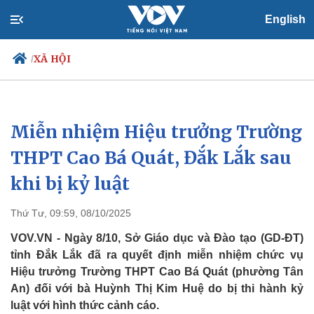
English
XÃ HỘI
/
Miễn nhiệm Hiệu trưởng Trường
Chính trị
Xã hội
Đảng
Tin 24h
THPT Cao Bá Quát, Đắk Lắk sau
Tổ chức nhân sự
Dự báo thời tiết
khi bị kỷ luật
Quốc hội
Giáo dục
Nhận diện sự thật
Dấu ấn VOV
Việc làm
Thứ Tư, 09:59, 08/10/2025
Biển đảo
VOV.VN - Ngày 8/10, Sở Giáo dục và Đào tạo (GD-ĐT)
tỉnh Đắk Lắk đã ra quyết định miễn nhiệm chức vụ
Hiệu trưởng Trường THPT Cao Bá Quát (phường Tân
An) đối với bà Huỳnh Thị Kim Huệ do bị thi hành kỷ
luật với hình thức cảnh cáo.