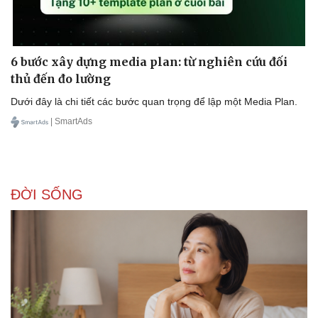
Doanh nghiệp
Công nghệ
Thông tin doanh nghiệp
Sành điệu
6 bước xây dựng media plan: từ nghiên cứu đối
Doanh nghiệp 24h
Tin Công nghệ
thủ đến đo lường
Doanh nhân
Trải nghiệm
Vì cộng đồng
Chuyển đổi số
Dưới đây là chi tiết các bước quan trọng để lập một Media Plan.
| SmartAds
ĐỜI SỐNG