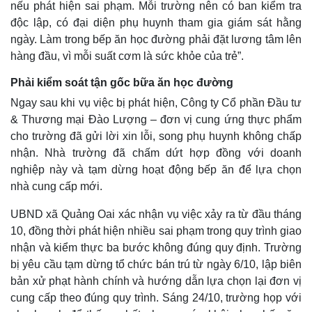
nếu phát hiện sai phạm. Mỗi trường nên có ban kiểm tra
độc lập, có đại diện phụ huynh tham gia giám sát hằng
ngày. Làm trong bếp ăn học đường phải đặt lương tâm lên
hàng đầu, vì mỗi suất cơm là sức khỏe của trẻ”.
Phải kiểm soát tận gốc bữa ăn học đường
Ngay sau khi vụ việc bị phát hiện, Công ty Cổ phần Đầu tư
& Thương mại Đào Lượng – đơn vị cung ứng thực phẩm
cho trường đã gửi lời xin lỗi, song phụ huynh không chấp
nhận. Nhà trường đã chấm dứt hợp đồng với doanh
nghiệp này và tạm dừng hoạt động bếp ăn để lựa chọn
nhà cung cấp mới.
UBND xã Quảng Oai xác nhận vụ việc xảy ra từ đầu tháng
10, đồng thời phát hiện nhiều sai phạm trong quy trình giao
Kinh tế
Thị trường
nhận và kiểm thực ba bước không đúng quy định. Trường
Bất động sản
Giá vàng
bị yêu cầu tạm dừng tổ chức bán trú từ ngày 6/10, lập biên
Khởi nghiệp
Tiêu dùng
bản xử phạt hành chính và hướng dẫn lựa chọn lại đơn vị
Tỷ giá
cung cấp theo đúng quy trình. Sáng 24/10, trường họp với
Chứng khoán