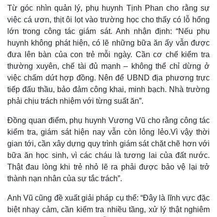
Từ góc nhìn quản lý, phụ huynh Tịnh Phan cho rằng sự
việc cá ươn, thịt ôi lọt vào trường học cho thấy có lỗ hổng
lớn trong công tác giám sát. Anh nhận định: “Nếu phụ
huynh không phát hiện, có lẽ những bữa ăn ấy vẫn được
đưa lên bàn của con trẻ mỗi ngày. Cần cơ chế kiểm tra
thường xuyên, chế tài đủ mạnh – không thể chỉ dừng ở
việc chấm dứt hợp đồng. Nên để UBND địa phương trực
tiếp đấu thầu, bảo đảm công khai, minh bạch. Nhà trường
phải chịu trách nhiệm với từng suất ăn”.
Đồng quan điểm, phụ huynh Vương Vũ cho rằng công tác
kiểm tra, giám sát hiện nay vẫn còn lỏng lẻo.Vì vậy thời
gian tới, cần xây dựng quy trình giám sát chặt chẽ hơn với
bữa ăn học sinh, vì các cháu là tương lai của đất nước.
Thật đau lòng khi trẻ nhỏ lẽ ra phải được bảo vệ lại trở
thành nạn nhân của sự tắc trách”.
Anh Vũ cũng đề xuất giải pháp cụ thể: “Đây là lĩnh vực đặc
biệt nhạy cảm, cần kiểm tra nhiều tầng, xử lý thật nghiêm