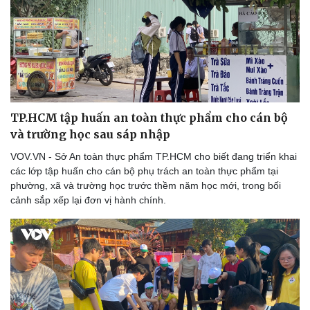
TP.HCM tập huấn an toàn thực phẩm cho cán bộ
và trường học sau sáp nhập
VOV.VN - Sở An toàn thực phẩm TP.HCM cho biết đang triển khai
các lớp tập huấn cho cán bộ phụ trách an toàn thực phẩm tại
phường, xã và trường học trước thềm năm học mới, trong bối
cảnh sắp xếp lại đơn vị hành chính.
Văn hóa
Giải trí
Sân khấu - Điện ảnh
Nghệ sĩ
Văn học
Thời trang
Âm nhạc
Sao Việt
Di sản