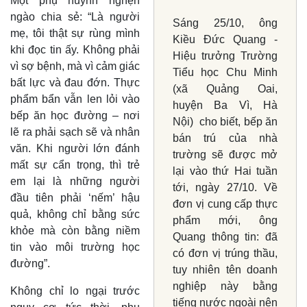
Một phụ huynh nghẹn
ngào chia sẻ: “Là người
Sáng 25/10, ông
mẹ, tôi thật sự rùng mình
Kiều Đức Quang -
khi đọc tin ấy. Không phải
Hiệu trưởng Trường
vì sợ bệnh, mà vì cảm giác
Tiểu học Chu Minh
bất lực và đau đớn. Thực
(xã Quảng Oai,
phẩm bẩn vẫn len lỏi vào
huyện Ba Vì, Hà
bếp ăn học đường – nơi
Nội) cho biết, bếp ăn
lẽ ra phải sạch sẽ và nhân
bán trú của nhà
văn. Khi người lớn đánh
trường sẽ được mở
mất sự cẩn trọng, thì trẻ
lại vào thứ Hai tuần
em lại là những người
tới, ngày 27/10. Về
đầu tiên phải ‘nếm’ hậu
Thế giới
Multimedia
đơn vị cung cấp thực
quả, không chỉ bằng sức
Quan sát
Video
phẩm mới, ông
khỏe mà còn bằng niềm
Cuộc sống đó đây
Ảnh
Quang thông tin: đã
Hồ sơ
E-Magazine
tin vào môi trường học
có đơn vị trúng thầu,
Infographic
đường”.
tuy nhiên tên doanh
nghiệp này bằng
Không chỉ lo ngại trước
tiếng nước ngoài nên