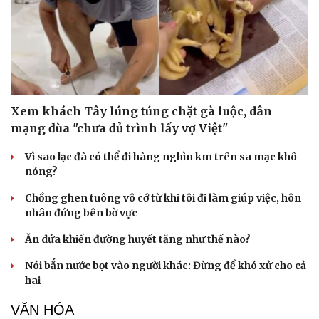
Xem khách Tây lúng túng chặt gà luộc, dân
mạng đùa "chưa đủ trình lấy vợ Việt"
Vì sao lạc đà có thể đi hàng nghìn km trên sa mạc khô
nóng?
Chồng ghen tuông vô cớ từ khi tôi đi làm giúp việc, hôn
nhân đứng bên bờ vực
Ăn dứa khiến đường huyết tăng như thế nào?
Du lịch
Podcast
Nói bắn nước bọt vào người khác: Đừng để khó xử cho cả
Tư vấn
Câu chuyện thời sự
hai
Săn Tour
Đọc truyện đêm khuya
check-in
Cửa sổ tình yêu
VĂN HÓA
Kể chuyện cho bé