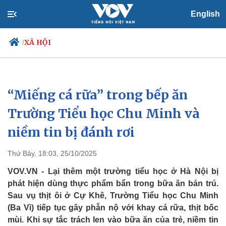
English
XÃ HỘI
/
“Miếng cá rữa” trong bếp ăn
Chính trị
Xã hội
Đảng
Tin 24h
Trường Tiểu học Chu Minh và
Tổ chức nhân sự
Dự báo thời tiết
niềm tin bị đánh rơi
Quốc hội
Giáo dục
Nhận diện sự thật
Dấu ấn VOV
Việc làm
Thứ Bảy, 18:03, 25/10/2025
Biển đảo
VOV.VN - Lại thêm một trường tiểu học ở Hà Nội bị
phát hiện dùng thực phẩm bẩn trong bữa ăn bán trú.
Sau vụ thịt ôi ở Cự Khê, Trường Tiểu học Chu Minh
(Ba Vì) tiếp tục gây phẫn nộ với khay cá rữa, thịt bốc
mùi. Khi sự tắc trách len vào bữa ăn của trẻ, niềm tin