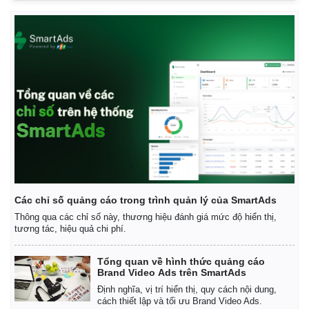
Thể thao
Ô tô - Xe máy
Bóng đá
Ô tô
Lịch thi đấu bóng đá
Xe máy
Thế giới thể thao
Tư vấn
eSports
Hậu trường
Các chỉ số quảng cáo trong trình quản lý của SmartAds
Thông qua các chỉ số này, thương hiệu đánh giá mức độ hiển thị,
tương tác, hiệu quả chi phí.
Tổng quan về hình thức quảng cáo
Brand Video Ads trên SmartAds
Định nghĩa, vị trí hiển thị, quy cách nội dung,
cách thiết lập và tối ưu Brand Video Ads.