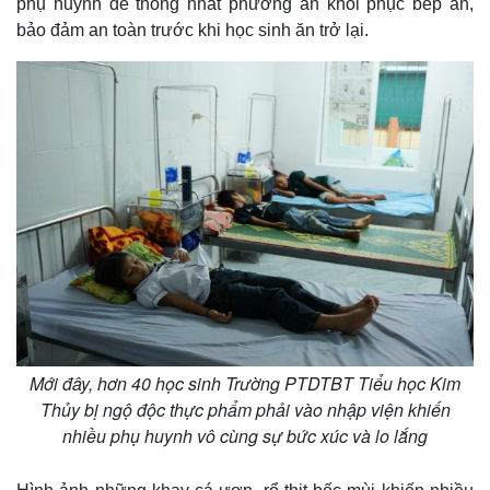
phụ huynh để thống nhất phương án khôi phục bếp ăn,
Giá cà phê
bảo đảm an toàn trước khi học sinh ăn trở lại.
Mới đây, hơn 40 học sinh Trường PTDTBT Tiểu học Kim
Thủy bị ngộ độc thực phẩm phải vào nhập viện khiến
nhiều phụ huynh vô cùng sự bức xúc và lo lắng