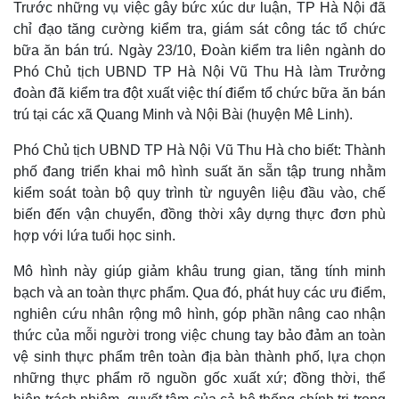
Trước những vụ việc gây bức xúc dư luận, TP Hà Nội đã
chỉ đạo tăng cường kiểm tra, giám sát công tác tổ chức
bữa ăn bán trú. Ngày 23/10, Đoàn kiểm tra liên ngành do
Phó Chủ tịch UBND TP Hà Nội Vũ Thu Hà làm Trưởng
đoàn đã kiểm tra đột xuất việc thí điểm tổ chức bữa ăn bán
trú tại các xã Quang Minh và Nội Bài (huyện Mê Linh).
Phó Chủ tịch UBND TP Hà Nội Vũ Thu Hà cho biết: Thành
phố đang triển khai mô hình suất ăn sẵn tập trung nhằm
kiểm soát toàn bộ quy trình từ nguyên liệu đầu vào, chế
biến đến vận chuyển, đồng thời xây dựng thực đơn phù
hợp với lứa tuổi học sinh.
Mô hình này giúp giảm khâu trung gian, tăng tính minh
bạch và an toàn thực phẩm. Qua đó, phát huy các ưu điểm,
nghiên cứu nhân rộng mô hình, góp phần nâng cao nhận
thức của mỗi người trong việc chung tay bảo đảm an toàn
vệ sinh thực phẩm trên toàn địa bàn thành phố, lựa chọn
những thực phẩm rõ nguồn gốc xuất xứ; đồng thời, thể
Pháp luật
Quân sự - Quốc phòng