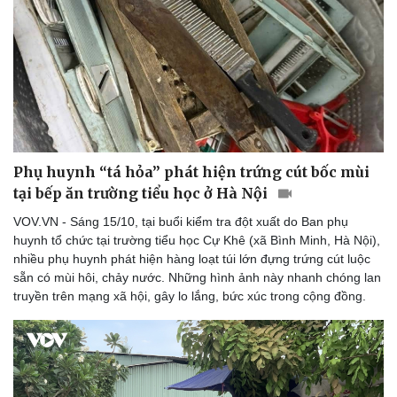
Phụ huynh “tá hỏa” phát hiện trứng cút bốc mùi
tại bếp ăn trường tiểu học ở Hà Nội
VOV.VN - Sáng 15/10, tại buổi kiểm tra đột xuất do Ban phụ
huynh tổ chức tại trường tiểu học Cự Khê (xã Bình Minh, Hà Nội),
nhiều phụ huynh phát hiện hàng loạt túi lớn đựng trứng cút luộc
sẵn có mùi hôi, chảy nước. Những hình ảnh này nhanh chóng lan
truyền trên mạng xã hội, gây lo lắng, bức xúc trong cộng đồng.