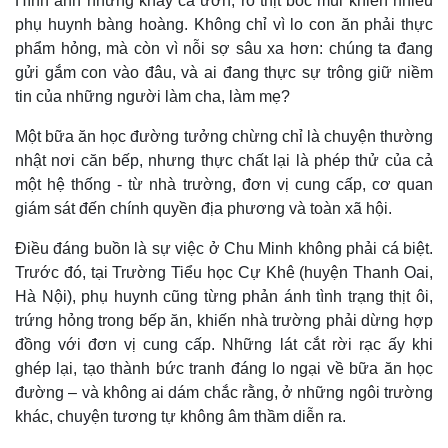
Hình ảnh những khay cá ươn, rổ thịt bốc mùi khiến nhiều
phụ huynh bàng hoàng. Không chỉ vì lo con ăn phải thực
phẩm hỏng, mà còn vì nỗi sợ sâu xa hơn: chúng ta đang
gửi gắm con vào đâu, và ai đang thực sự trông giữ niềm
tin của những người làm cha, làm mẹ?
Một bữa ăn học đường tưởng chừng chỉ là chuyện thường
nhật nơi căn bếp, nhưng thực chất lại là phép thử của cả
một hệ thống - từ nhà trường, đơn vị cung cấp, cơ quan
giám sát đến chính quyền địa phương và toàn xã hội.
Điều đáng buồn là sự việc ở Chu Minh không phải cá biệt.
Trước đó, tại Trường Tiểu học Cự Khê (huyện Thanh Oai,
Hà Nội), phụ huynh cũng từng phản ánh tình trạng thịt ôi,
trứng hỏng trong bếp ăn, khiến nhà trường phải dừng hợp
đồng với đơn vị cung cấp. Những lát cắt rời rạc ấy khi
ghép lại, tạo thành bức tranh đáng lo ngại về bữa ăn học
đường – và không ai dám chắc rằng, ở những ngôi trường
khác, chuyện tương tự không âm thầm diễn ra.