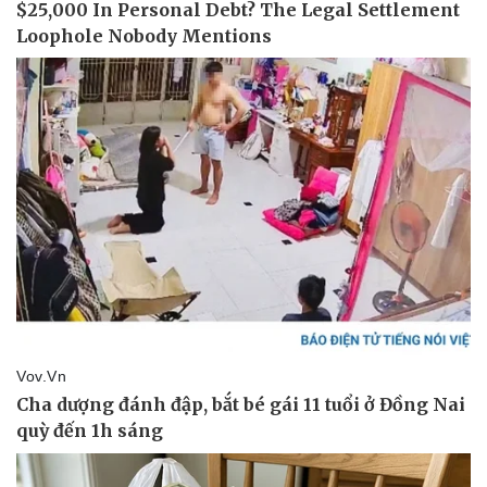
Sức khỏe
Đời sống
Dinh dưỡng - món ngon
Nhà đẹp
Cây thuốc
Blog
Sản phụ khoa
Tình yêu - Gia đình
Nhi khoa
Nam khoa
Làm đẹp - giảm cân
Phòng mạch online
Ăn sạch sống khỏe