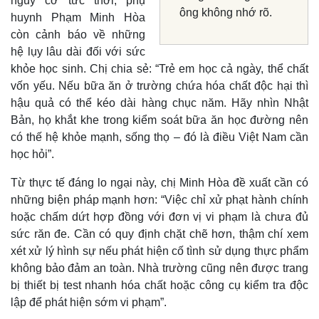
nguy cơ tức thời, phụ
ông không nhớ rõ.
huynh Phạm Minh Hòa
còn cảnh báo về những
hệ lụy lâu dài đối với sức
khỏe học sinh. Chị chia sẻ: “Trẻ em học cả ngày, thể chất
vốn yếu. Nếu bữa ăn ở trường chứa hóa chất độc hại thì
hậu quả có thể kéo dài hàng chục năm. Hãy nhìn Nhật
Bản, họ khắt khe trong kiểm soát bữa ăn học đường nên
có thế hệ khỏe mạnh, sống thọ – đó là điều Việt Nam cần
học hỏi”.
Từ thực tế đáng lo ngại này, chị Minh Hòa đề xuất cần có
những biện pháp mạnh hơn: “Việc chỉ xử phạt hành chính
hoặc chấm dứt hợp đồng với đơn vị vi phạm là chưa đủ
sức răn đe. Cần có quy định chặt chẽ hơn, thậm chí xem
xét xử lý hình sự nếu phát hiện cố tình sử dụng thực phẩm
không bảo đảm an toàn. Nhà trường cũng nên được trang
bị thiết bị test nhanh hóa chất hoặc công cụ kiểm tra độc
lập để phát hiện sớm vi phạm”.