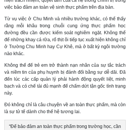
hiện trách nhiệm, quyết tâm của cả hệ thống chính trị trong
Vụ án
Vũ khí
việc bảo đảm an toàn vệ sinh thực phẩm trên địa bàn.
Tin nóng
Việt Nam
Tư vấn luật
Phân tích
Từ vụ việc ở Chu Minh và nhiều trường khác, có thể thấy
rằng mỗi khâu trong chuỗi cung ứng thực phẩm học
đường đều cần được kiểm soát nghiêm ngặt. Không thể
để những khay cá rữa, rổ thịt ôi tiếp tục xuất hiện không chỉ
ở Trường Chu Minh hay Cự Khê, mà ở bất kỳ ngôi trường
nào khác.
Không thể để trẻ em trở thành nạn nhân của sự tắc trách
và niềm tin của phụ huynh bị đánh đổi bằng sự dễ dãi. Đã
đến lúc các cấp quản lý phải hành động quyết liệt, minh
bạch và có chế tài đủ mạnh để chấm dứt tận gốc tình trạng
này.
Đó không chỉ là câu chuyện về an toàn thực phẩm, mà còn
là sự tử tế dành cho thế hệ tương lai.
“Để bảo đảm an toàn thực phẩm trong trường học, cần