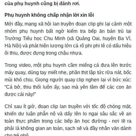
của phụ huynh cũng bị đánh rơi.
Phụ huynh không chấp nhận lời xin lỗi
Mới đây, mạng xã hội lan truyền đoạn clip ghi lại cảnh một
nhóm phụ huynh bất ngờ kiểm tra bếp ăn bán trú tại
Trường Tiểu học Chu Minh (xã Quảng Oai, huyện Ba Vì,
Hà Nội) và phát hiện lượng lớn cá rô phi phi lê có dấu hiệu
ôi thiu, được đựng trong chậu nhựa.
Trong video, một phụ huynh cầm miếng cá đưa lên trước
máy quay, dùng tay miết nhẹ, phần thịt lập tức rữa nát, bốc
mùi khó chịu. Giọng người quay clip nghẹn lại vì bức xúc:
“Cá bở, thiu thối luôn ấy, sao mà yên tâm để các con ăn
được cái này!”
Chỉ sau ít giờ, đoạn clip lan truyền với tốc độ chóng mặt,
khiến dư luận phẫn nộ và dấy lên lo ngại sâu sắc về an
toàn thực phẩm trong các bếp ăn học đường - nơi lẽ ra
phải là không gian an toàn, sạch sẽ và đầy nhân văn dành
cho trẻ nhỏ.