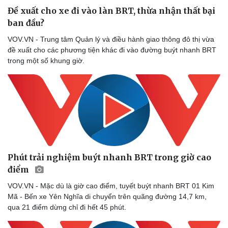
Đề xuất cho xe đi vào làn BRT, thừa nhận thất bại
ban đầu?
VOV.VN - Trung tâm Quản lý và điều hành giao thông đô thị vừa
đề xuất cho các phương tiện khác đi vào đường buýt nhanh BRT
trong một số khung giờ.
Văn hóa
Giải trí
Phút trải nghiệm buýt nhanh BRT trong giờ cao
Sân khấu - Điện ảnh
Nghệ sĩ
điểm
Văn học
Thời trang
Âm nhạc
Sao Việt
VOV.VN - Mặc dù là giờ cao điểm, tuyết buýt nhanh BRT 01 Kim
Di sản
Mã - Bến xe Yên Nghĩa di chuyển trên quãng đường 14,7 km,
qua 21 điểm dừng chỉ đi hết 45 phút.