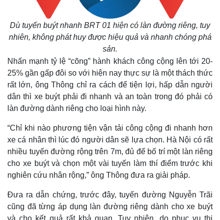
Dù tuyến buýt nhanh BRT 01 hiện có làn đường riêng, tuy
nhiên, không phát huy được hiệu quả và nhanh chóng phá
sản.
Nhấn mạnh tỷ lệ “cõng” hành khách công cộng lên tới 20-
25% gần gấp đôi so với hiện nay thực sự là một thách thức
rất lớn, ông Thông chỉ ra cách để tiện lợi, hấp dẫn người
dân thì xe buýt phải đi nhanh và an toàn trong đó phải có
làn đường dành riêng cho loại hình này.
“Chỉ khi nào phương tiện vận tải công cộng đi nhanh hơn
xe cá nhân thì lúc đó người dân sẽ lựa chọn. Hà Nội có rất
nhiều tuyến đường rộng trên 7m, đủ để bố trí một làn riêng
cho xe buýt và chọn một vài tuyến làm thí điểm trước khi
Kinh tế
Thị trường
nghiên cứu nhân rộng,” ông Thông đưa ra giải pháp.
Bất động sản
Giá vàng
Khởi nghiệp
Tiêu dùng
Đưa ra dẫn chứng, trước đây, tuyến đường Nguyễn Trãi
Tỷ giá
cũng đã từng áp dụng làn đường riêng dành cho xe buýt
Chứng khoán
và cho kết quả rất khả quan. Tuy nhiên, do phục vụ thi