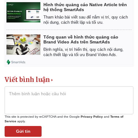
Hình thức quảng cáo Native Article trên
Thể thao
Ô tô - Xe máy
hệ thống SmartAds
Bóng đá
Ô tô
Tham khảo bài viết sau để nắm vị trí, quy cách
Lịch thi đấu bóng đá
Xe máy
nội dung, cách thiết lập và tối ưu.
Thế giới thể thao
Tư vấn
eSports
Tổng quan về hình thức quảng cáo
Hậu trường
Brand Video Ads trên SmartAds
Định nghĩa, vị trí hiển thị, quy cách nội dung,
cách thiết lập và tối ưu Brand Video Ads.
Viết bình luận
This site is protected by reCAPTCHA and the Google
Privacy Policy
and
Terms of
Service
apply.
Gửi tin