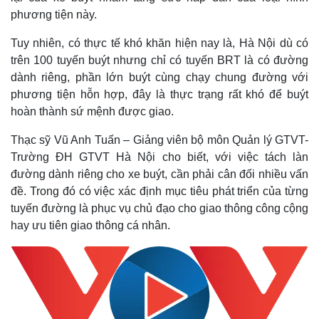
phương tiện này.
Tuy nhiên, có thực tế khó khăn hiện nay là, Hà Nội dù có
trên 100 tuyến buýt nhưng chỉ có tuyến BRT là có đường
dành riêng, phần lớn buýt cùng chạy chung đường với
phương tiện hỗn hợp, đây là thực trạng rất khó để buýt
hoàn thành sứ mệnh được giao.
Thạc sỹ Vũ Anh Tuấn – Giảng viên bộ môn Quản lý GTVT-
Trường ĐH GTVT Hà Nội cho biết, với việc tách làn
đường dành riêng cho xe buýt, cần phải cân đối nhiều vấn
đề. Trong đó có việc xác định mục tiêu phát triển của từng
Thế giới
Multimedia
tuyến đường là phục vụ chủ đạo cho giao thông công cộng
Quan sát
Video
hay ưu tiên giao thông cá nhân.
Cuộc sống đó đây
Ảnh
Hồ sơ
E-Magazine
Infographic