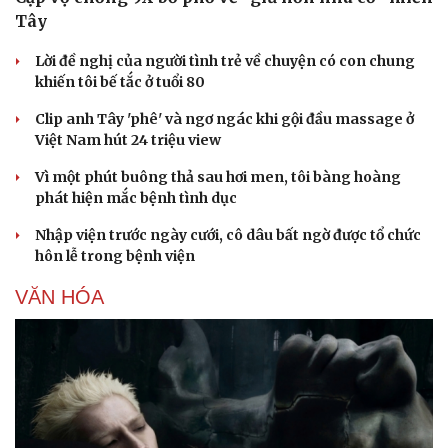
Hạt giống tâm hồn
Tây
Lời đề nghị của người tình trẻ về chuyện có con chung
khiến tôi bế tắc ở tuổi 80
Clip anh Tây 'phê' và ngơ ngác khi gội đầu massage ở
Việt Nam hút 24 triệu view
Vì một phút buông thả sau hơi men, tôi bàng hoàng
phát hiện mắc bệnh tình dục
Nhập viện trước ngày cưới, cô dâu bất ngờ được tổ chức
hôn lễ trong bệnh viện
VĂN HÓA