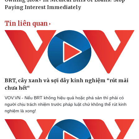
Tin liên quan
Sức khỏe
Đời sống
Dinh dưỡng - món ngon
Nhà đẹp
Cây thuốc
Blog
Sản phụ khoa
Tình yêu - Gia đình
Nhi khoa
BRT, cây xanh và sợi dây kinh nghiệm “rút mãi
Nam khoa
chưa hết“
Làm đẹp - giảm cân
Phòng mạch online
VOV.VN - Nếu BRT không hiệu quả hoặc phá sản thì phải có
Ăn sạch sống khỏe
người chịu trách nhiệm trước pháp luật chứ không thể rút kinh
nghiệm là xong!