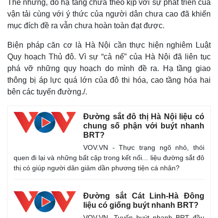
Thế nhưng, do hạ tầng chưa theo kịp với sự phát triển của
Vụ án
Vũ khí
Tin nóng
Việt Nam
vận tải cùng với ý thức của người dân chưa cao đã khiến
Tư vấn luật
Phân tích
mục đích đề ra vẫn chưa hoàn toàn đạt được.
Biện pháp căn cơ là Hà Nội cần thực hiện nghiêm Luật
Quy hoạch Thủ đô. Vì sự “cả nể” của Hà Nội đã liên tục
phá vỡ những quy hoạch do mình đề ra. Hạ tầng giao
thông bị áp lực quá lớn của đô thi hóa, cao tầng hóa hai
bên các tuyến đường./.
Đường sắt đô thị Hà Nội liệu có
chung số phận với buýt nhanh
BRT?
VOV.VN - Thực trạng ngõ nhỏ, thói
quen đi lại và những bất cập trong kết nối... liệu đường sắt đô
thị có giúp người dân giảm dần phương tiện cá nhân?
Đường sắt Cát Linh-Hà Đông
liệu có giống buýt nhanh BRT?
VOV.VN -Tuyến buýt nhanh BRT đầu