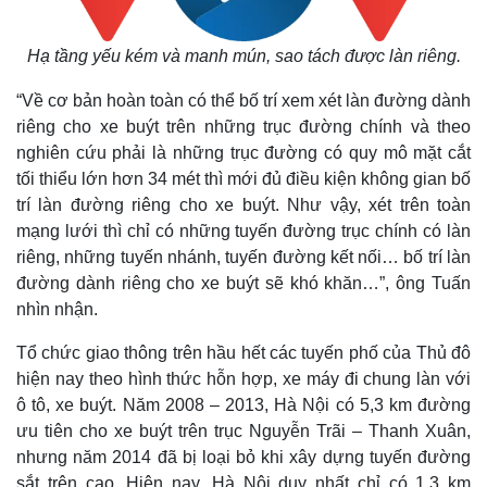
Hạ tầng yếu kém và manh mún, sao tách được làn riêng.
“Về cơ bản hoàn toàn có thể bố trí xem xét làn đường dành
riêng cho xe buýt trên những trục đường chính và theo
nghiên cứu phải là những trục đường có quy mô mặt cắt
tối thiểu lớn hơn 34 mét thì mới đủ điều kiện không gian bố
trí làn đường riêng cho xe buýt. Như vậy, xét trên toàn
mạng lưới thì chỉ có những tuyến đường trục chính có làn
riêng, những tuyến nhánh, tuyến đường kết nối… bố trí làn
đường dành riêng cho xe buýt sẽ khó khăn…”, ông Tuấn
nhìn nhận.
Tổ chức giao thông trên hầu hết các tuyến phố của Thủ đô
hiện nay theo hình thức hỗn hợp, xe máy đi chung làn với
ô tô, xe buýt. Năm 2008 – 2013, Hà Nội có 5,3 km đường
ưu tiên cho xe buýt trên trục Nguyễn Trãi – Thanh Xuân,
nhưng năm 2014 đã bị loại bỏ khi xây dựng tuyến đường
sắt trên cao. Hiện nay, Hà Nội duy nhất chỉ có 1,3 km