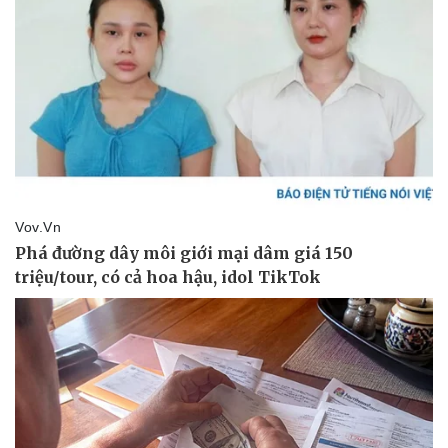
Doanh nghiệp
Công nghệ
Thông tin doanh nghiệp
Sành điệu
Doanh nghiệp 24h
Tin Công nghệ
Doanh nhân
Trải nghiệm
Vì cộng đồng
Chuyển đổi số