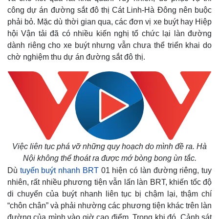
Giá cà phê
công dự án đường sắt đô thị Cát Linh-Hà Đông nên buộc
phải bỏ. Mặc dù thời gian qua, các đơn vị xe buýt hay Hiệp
hội Vận tải đã có nhiều kiến nghị tổ chức lại làn đường
dành riêng cho xe buýt nhưng vẫn chưa thể triển khai do
chờ nghiệm thu dự án đường sắt đô thị.
Việc liên tục phá vỡ những quy hoạch do mình đề ra. Hà
Nội không thể thoát ra được mớ bòng bong ùn tắc.
Dù
tuyến buýt nhanh BRT
01 hiện có làn đường riêng, tuy
nhiên, rất nhiều phương tiện vẫn lấn làn BRT, khiến tốc độ
di chuyển của buýt nhanh liên tục bị chậm lại, thậm chí
“chôn chân” và phải nhường các phương tiện khác trên làn
đường của mình vào giờ cao điểm. Trong khi đó, Cảnh sát