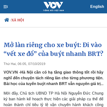
English
XÃ HỘI
/
Mở làn riêng cho xe buýt: Đi vào
Chính trị
Xã hội
Đảng
Tin 24h
“vết xe đổ” của buýt nhanh BRT?
Tổ chức nhân sự
Dự báo thời tiết
Quốc hội
Giáo dục
Thứ Hai, 06:05, 07/10/2019
Nhận diện sự thật
Dấu ấn VOV
Việc làm
VOV.VN -Hà Nội cần có hạ tầng giao thông tốt rồi hãy
Biển đảo
nghĩ đến chuyện tách riêng làn cho từng phương tiện.
Bài học của tuyến buýt nhanh BRT vẫn nguyên giá trị...
Mới đây, Chủ tịch UBND TP Hà Nội Nguyễn Đức Chung
ký ban hành kế hoạch thực hiện các giải pháp cụ thể để
hoàn thành chỉ tiêu tỷ lệ vận chuyển hành khách công