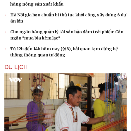
hàng nông sản xuất khẩu
Làm đẹp - giảm cân
Phòng mạch online
Hà Nội gia hạn chuẩn bị thủ tục khởi công xây dựng 6 dự
Ăn sạch sống khỏe
án lớn
Cho ngân hàng quản lý tài sản bảo đảm trái phiếu: Cần
ngăn "mua bia kèm lạc"
Từ 12h đến 14h hôm nay (9/8), hải quan tạm dừng hệ
thống thông quan tự động
DU LỊCH