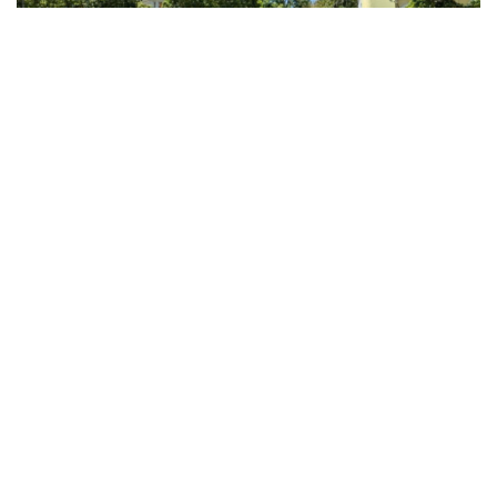
Thời tiết hôm nay 9/8: Bắc Bộ nắng nóng, chiều
tối có mưa dông
Áp thấp nhiệt đới suy yếu, Vịnh Bắc Bộ vẫn có gió mạnh
Diễn biến mới nhất về áp thấp nhiệt đới trên biển Đông
Áp thấp nhiệt đới trên Biển Đông ít khả năng mạnh lên
thành bão
Thời tiết hôm nay 8/8: Hà Nội nắng 35 độ, Bắc Trung Bộ
có mưa dông cục bộ