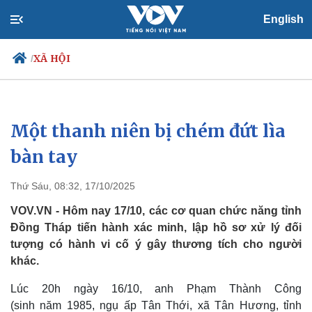
English
XÃ HỘI
/
Một thanh niên bị chém đứt lìa
Chính trị
Xã hội
Đảng
Tin 24h
bàn tay
Tổ chức nhân sự
Dự báo thời tiết
Quốc hội
Giáo dục
Thứ Sáu, 08:32, 17/10/2025
Nhận diện sự thật
Dấu ấn VOV
Việc làm
VOV.VN - Hôm nay 17/10, các cơ quan chức năng tỉnh
Biển đảo
Đồng Tháp tiến hành xác minh, lập hồ sơ xử lý đối
tượng có hành vi cố ý gây thương tích cho người
khác.
Lúc 20h ngày 16/10, anh Phạm Thành Công
(sinh năm 1985, ngụ ấp Tân Thới, xã Tân Hương, tỉnh