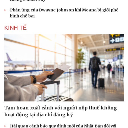
Phản ứng của Dwayne Johnson khi Moana bị giới phê
bình chê bai
KINH TẾ
Sức khỏe
Đời sống
Dinh dưỡng - món ngon
Nhà đẹp
Tạm hoãn xuất cảnh với người nộp thuế không
Cây thuốc
Blog
hoạt động tại địa chỉ đăng ký
Sản phụ khoa
Tình yêu - Gia đình
Nhi khoa
Hải quan cảnh báo quy định mới của Nhật Bản đối với
Nam khoa