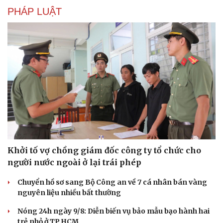
Sân khấu - Điện ảnh
Nghệ sĩ
PHÁP LUẬT
Văn học
Thời trang
Âm nhạc
Sao Việt
Di sản
Khởi tố vợ chồng giám đốc công ty tổ chức cho
người nước ngoài ở lại trái phép
Chuyển hồ sơ sang Bộ Công an về 7 cá nhân bán vàng
nguyên liệu nhiều bất thường
Nóng 24h ngày 9/8: Diễn biến vụ bảo mẫu bạo hành hai
trẻ nhỏ ở TP.HCM