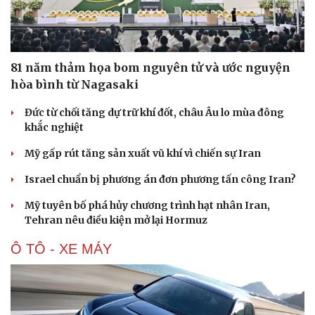
Du lịch
Podcast
Tư vấn
Câu chuyện thời sự
Săn Tour
Đọc truyện đêm khuya
check-in
Cửa sổ tình yêu
Kể chuyện cho bé
81 năm thảm họa bom nguyên tử và ước nguyện
Hạt giống tâm hồn
hòa bình từ Nagasaki
Đức từ chối tăng dự trữ khí đốt, châu Âu lo mùa đông
khắc nghiệt
Mỹ gấp rút tăng sản xuất vũ khí vì chiến sự Iran
Israel chuẩn bị phương án đơn phương tấn công Iran?
Mỹ tuyên bố phá hủy chương trình hạt nhân Iran,
Tehran nêu điều kiện mở lại Hormuz
Ô TÔ - XE MÁY