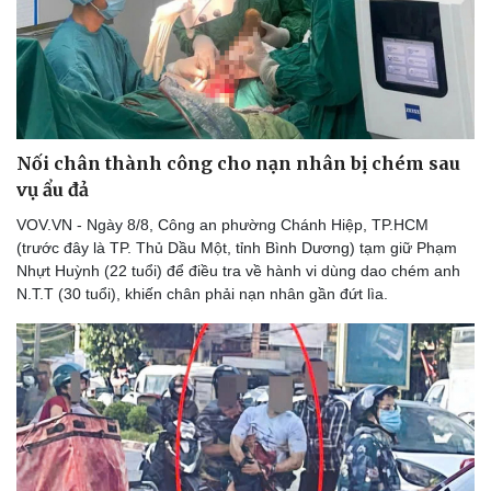
Nối chân thành công cho nạn nhân bị chém sau
vụ ẩu đả
VOV.VN - Ngày 8/8, Công an phường Chánh Hiệp, TP.HCM
(trước đây là TP. Thủ Dầu Một, tỉnh Bình Dương) tạm giữ Phạm
Nhựt Huỳnh (22 tuổi) để điều tra về hành vi dùng dao chém anh
N.T.T (30 tuổi), khiến chân phải nạn nhân gần đứt lìa.