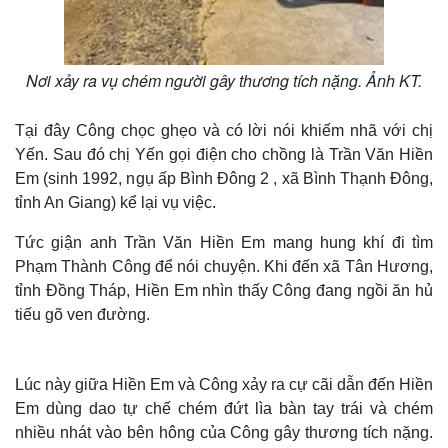
Nơi xảy ra vụ chém người gây thương tích nặng. Ảnh KT.
Tại đây Công chọc ghẹo và có lời nói khiếm nhã với chị
Yến. Sau đó chị Yến gọi điện cho chồng là Trần Văn Hiền
Em (sinh 1992, ngụ ấp Bình Đông 2 , xã Bình Thạnh Đông,
tỉnh An Giang) kể lại vụ việc.
Tức giận anh Trần Văn Hiền Em mang hung khí đi tìm
Phạm Thành Công để nói chuyện. Khi đến xã Tân Hương,
tỉnh Đồng Tháp, Hiền Em nhìn thấy Công đang ngồi ăn hủ
tiếu gõ ven đường.
Lúc này giữa Hiền Em và Công xảy ra cự cãi dẫn đến Hiền
Em dùng dao tự chế chém đứt lìa bàn tay trái và chém
nhiều nhát vào bên hông của Công gây thương tích nặng.