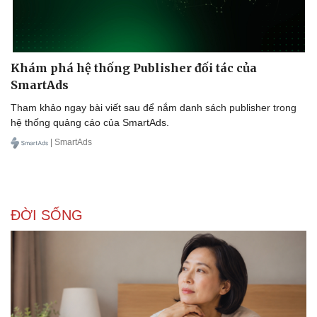
Khám phá hệ thống Publisher đối tác của
SmartAds
Tham khảo ngay bài viết sau để nắm danh sách publisher trong
hệ thống quảng cáo của SmartAds.
| SmartAds
ĐỜI SỐNG
Doanh nghiệp
Công nghệ
Thông tin doanh nghiệp
Sành điệu
Doanh nghiệp 24h
Tin Công nghệ
Doanh nhân
Trải nghiệm
Vì cộng đồng
Chuyển đổi số