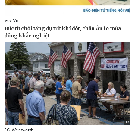
Pháp luật
Quân sự - Quốc phòng
Vụ án
Vũ khí
Tin nóng
Việt Nam
Tư vấn luật
Phân tích