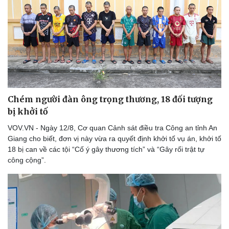
Chém người đàn ông trọng thương, 18 đối tượng
bị khởi tố
VOV.VN - Ngày 12/8, Cơ quan Cảnh sát điều tra Công an tỉnh An
Giang cho biết, đơn vị này vừa ra quyết định khởi tố vụ án, khởi tố
Thể thao
Ô tô - Xe máy
18 bị can về các tội​ “Cố ý gây thương tích” và “Gây rối trật tự
công cộng”.
Bóng đá
Ô tô
Lịch thi đấu bóng đá
Xe máy
Thế giới thể thao
Tư vấn
eSports
Hậu trường