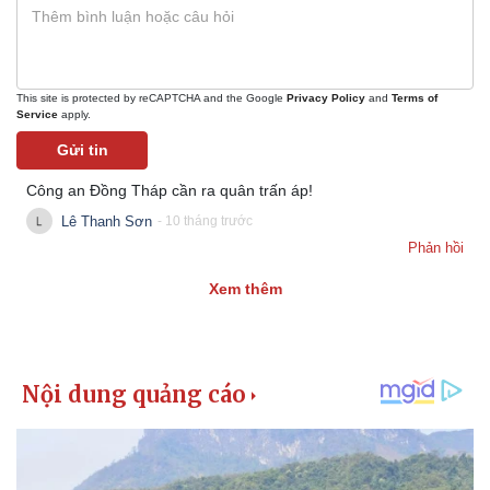
This site is protected by reCAPTCHA and the Google
Privacy Policy
and
Terms of
Service
apply.
Gửi tin
Công an Đồng Tháp cần ra quân trấn áp!
Lê Thanh Sơn
- 10 tháng trước
Phản hồi
Kinh tế
Thị trường
Xem thêm
Bất động sản
Giá vàng
Khởi nghiệp
Tiêu dùng
Tỷ giá
Chứng khoán
Giá cà phê