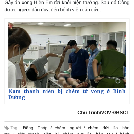
Gây án xong Hiền Em rời khỏi hiện trường. Sau đó Công
được người dân đưa đến bệnh viện cấp cứu.
Thế giới
Multimedia
Quan sát
Video
Cuộc sống đó đây
Ảnh
Nam thanh niên bị chém tử vong ở Bình
Hồ sơ
E-Magazine
Dương
Infographic
Chu Trinh/VOV-ĐBSCL
Tag:
Đồng Tháp
chém người
chém đứt lìa bàn
tay
Một thanh niên bị chém đứt lìa bàn tay
hành