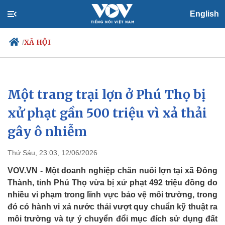
English
XÃ HỘI
/
Một trang trại lợn ở Phú Thọ bị
Chính trị
Xã hội
Đảng
Tin 24h
xử phạt gần 500 triệu vì xả thải
Tổ chức nhân sự
Dự báo thời tiết
gây ô nhiễm
Quốc hội
Giáo dục
Nhận diện sự thật
Dấu ấn VOV
Việc làm
Thứ Sáu, 23:03, 12/06/2026
Biển đảo
VOV.VN - Một doanh nghiệp chăn nuôi lợn tại xã Đông
Thành, tỉnh Phú Thọ vừa bị xử phạt 492 triệu đồng do
nhiều vi phạm trong lĩnh vực bảo vệ môi trường, trong
đó có hành vi xả nước thải vượt quy chuẩn kỹ thuật ra
môi trường và tự ý chuyển đổi mục đích sử dụng đất