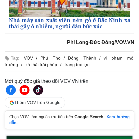
Nhà máy sản xuất viên nén gỗ ở Bắc Ninh xả
thải gây ô nhiễm, người dân bức xúc
Phi Long-Đức Đông/VOV.VN
Tag:
VOV
Phú Thọ
Đông Thành
vi phạm môi
trường
xả thải trái phép
trang trại lợn
Mời quý độc giả theo dõi VOV.VN trên
Thêm VOV trên Google
Chọn VOV làm nguồn ưu tiên trên
Google Search
.
Xem hướng
dẫn.