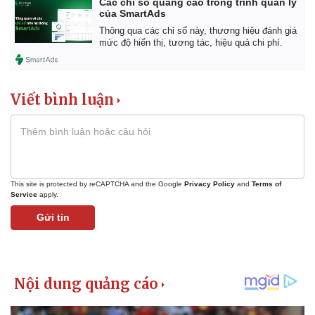
Các chỉ số quảng cáo trong trình quản lý
Thể thao
Ô tô - Xe máy
của SmartAds
Bóng đá
Ô tô
Thông qua các chỉ số này, thương hiệu đánh giá
mức độ hiển thị, tương tác, hiệu quả chi phí.
Lịch thi đấu bóng đá
Xe máy
Thế giới thể thao
Tư vấn
eSports
Hậu trường
Viết bình luận
This site is protected by reCAPTCHA and the Google
Privacy Policy
and
Terms of
Service
apply.
Gửi tin