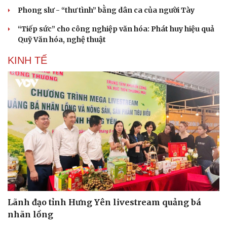
Phong slư - “thư tình” bằng dân ca của người Tày
“Tiếp sức” cho công nghiệp văn hóa: Phát huy hiệu quả
Quỹ Văn hóa, nghệ thuật
KINH TẾ
Du lịch
Podcast
Tư vấn
Câu chuyện thời sự
Lãnh đạo tỉnh Hưng Yên livestream quảng bá
Săn Tour
Đọc truyện đêm khuya
nhãn lồng
check-in
Cửa sổ tình yêu
Kể chuyện cho bé