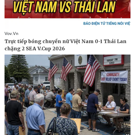
Doanh nghiệp
Công nghệ
Thông tin doanh nghiệp
Sành điệu
Doanh nghiệp 24h
Tin Công nghệ
Doanh nhân
Trải nghiệm
Vì cộng đồng
Chuyển đổi số