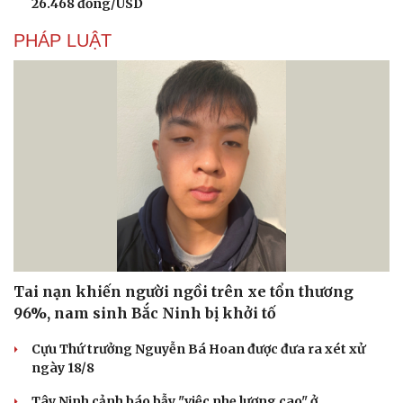
26.468 đồng/USD
PHÁP LUẬT
Tai nạn khiến người ngồi trên xe tổn thương
96%, nam sinh Bắc Ninh bị khởi tố
Cựu Thứ trưởng Nguyễn Bá Hoan được đưa ra xét xử
ngày 18/8
Tây Ninh cảnh báo bẫy "việc nhẹ lương cao" ở