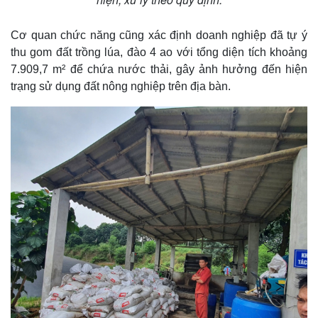
Cơ quan chức năng cũng xác định doanh nghiệp đã tự ý
thu gom đất trồng lúa, đào 4 ao với tổng diện tích khoảng
7.909,7 m² để chứa nước thải, gây ảnh hưởng đến hiện
trạng sử dụng đất nông nghiệp trên địa bàn.
Kinh tế
Thị trường
Bất động sản
Giá vàng
Khởi nghiệp
Tiêu dùng
Tỷ giá
Chứng khoán