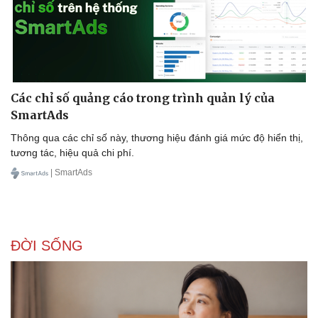
Các chỉ số quảng cáo trong trình quản lý của
SmartAds
Thông qua các chỉ số này, thương hiệu đánh giá mức độ hiển thị,
tương tác, hiệu quả chi phí.
| SmartAds
Văn hóa
Giải trí
Sân khấu - Điện ảnh
Nghệ sĩ
Văn học
Thời trang
ĐỜI SỐNG
Âm nhạc
Sao Việt
Di sản