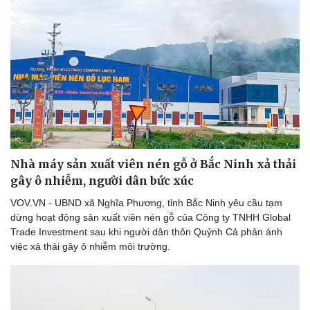
Sức khỏe
Đời sống
Dinh dưỡng - món ngon
Nhà đẹp
Cây thuốc
Blog
Sản phụ khoa
Tình yêu - Gia đình
Nhà máy sản xuất viên nén gỗ ở Bắc Ninh xả thải
Nhi khoa
gây ô nhiễm, người dân bức xúc
Nam khoa
Làm đẹp - giảm cân
VOV.VN - UBND xã Nghĩa Phương, tỉnh Bắc Ninh yêu cầu tạm
Phòng mạch online
dừng hoạt động sản xuất viên nén gỗ của Công ty TNHH Global
Ăn sạch sống khỏe
Trade Investment sau khi người dân thôn Quỷnh Cả phản ánh
việc xả thải gây ô nhiễm môi trường.