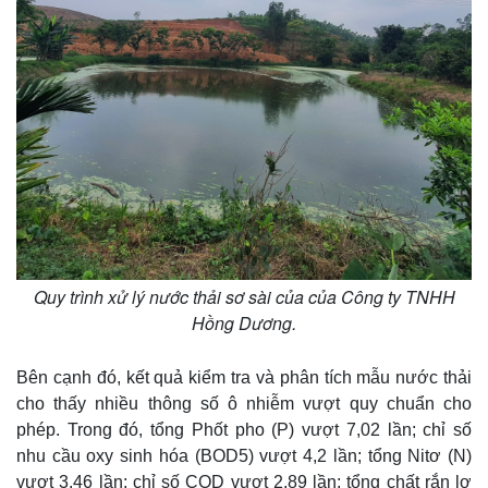
Quy trình xử lý nước thải sơ sài của của Công ty TNHH
Hồng Dương.
Bên cạnh đó, kết quả kiểm tra và phân tích mẫu nước thải
cho thấy nhiều thông số ô nhiễm vượt quy chuẩn cho
phép. Trong đó, tổng Phốt pho (P) vượt 7,02 lần; chỉ số
nhu cầu oxy sinh hóa (BOD5) vượt 4,2 lần; tổng Nitơ (N)
vượt 3,46 lần; chỉ số COD vượt 2,89 lần; tổng chất rắn lơ