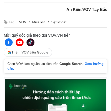
An Kiên/VOV-Tây Bắc
Tag:
VOV
Mưa lớn
Sạt lở đất
Mời quý độc giả theo dõi VOV.VN trên
Thêm VOV trên Google
Chọn VOV làm nguồn ưu tiên trên
Google Search
.
Xem hướng
dẫn.
Kinh tế
Thị trường
Bất động sản
Giá vàng
Khởi nghiệp
Tiêu dùng
Tỷ giá
Chứng khoán