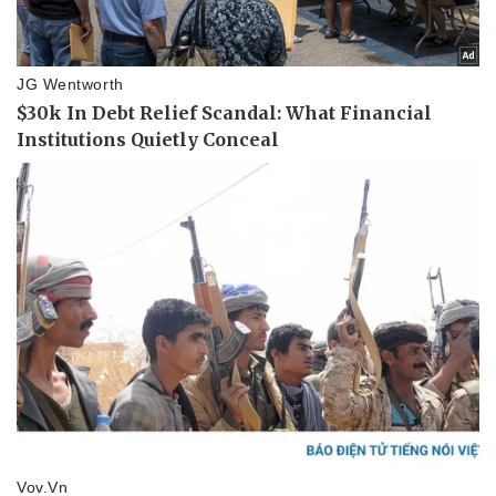
Vụ án
Vũ khí
Tin nóng
Việt Nam
Tư vấn luật
Phân tích