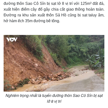
đường thôn Sao Cô Sỉn bị sạt lở 8 vị trí với 125m³ đất đá,
xuất hiện điểm cây đổ gây chia cắt giao thông hoàn toàn.
Đường ra khu sản xuất thôn Sả Hồ cũng bị sạt taluy âm,
hở hàm ếch 35m đường bê tông.
Thế giới
Multimedia
Quan sát
Video
Cuộc sống đó đây
Ảnh
Hồ sơ
E-Magazine
Infographic
Nghiêm trọng nhất là tuyến đường thôn Sao Cô Sỉn bị sạt
lở 8 vị trí