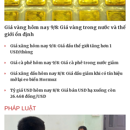
Giá vàng hôm nay 9/8: Giá vàng trong nước và thế
giới ổn định
Giá xăng hôm nay 9/8: Giá dầu thế giới tăng hơn 1
USD/thùng
Giá cà phê hôm nay 9/8: Giá cà phê trong nước giảm
Giá xăng dầu hôm nay 8/8: Giá dầu giảm khi có tín hiệu
mở lại eo biển Hormuz
Văn hóa
Giải trí
Tỷ giá USD hôm nay 8/8: Giá bán USD hạ xuống còn
Sân khấu - Điện ảnh
Nghệ sĩ
26.468 đồng/USD
Văn học
Thời trang
Âm nhạc
Sao Việt
PHÁP LUẬT
Di sản