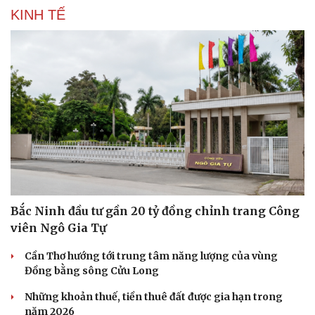
KINH TẾ
Sức khỏe
Đời sống
Dinh dưỡng - món ngon
Nhà đẹp
Cây thuốc
Blog
Sản phụ khoa
Tình yêu - Gia đình
Nhi khoa
Nam khoa
Làm đẹp - giảm cân
Bắc Ninh đầu tư gần 20 tỷ đồng chỉnh trang Công
Phòng mạch online
viên Ngô Gia Tự
Ăn sạch sống khỏe
Cần Thơ hướng tới trung tâm năng lượng của vùng
Đồng bằng sông Cửu Long
Những khoản thuế, tiền thuê đất được gia hạn trong
năm 2026