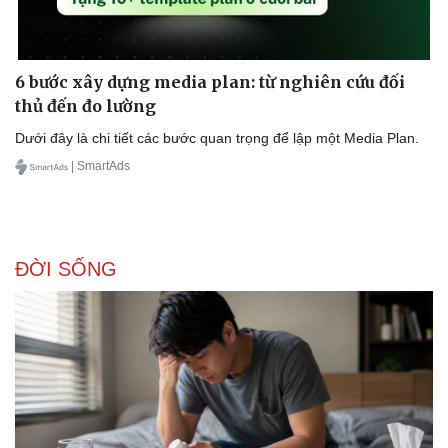
6 bước xây dựng media plan: từ nghiên cứu đối
Doanh nghiệp
Công nghệ
thủ đến đo lường
Thông tin doanh nghiệp
Sành điệu
Dưới đây là chi tiết các bước quan trọng để lập một Media Plan.
Doanh nghiệp 24h
Tin Công nghệ
Doanh nhân
Trải nghiệm
| SmartAds
Vì cộng đồng
Chuyển đổi số
ĐỜI SỐNG