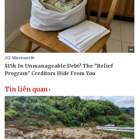
Thể thao
Ô tô - Xe máy
Bóng đá
Ô tô
Lịch thi đấu bóng đá
Xe máy
Thế giới thể thao
Tư vấn
eSports
Hậu trường
Tin liên quan