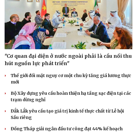
Sức khỏe
Đời sống
Dinh dưỡng - món ngon
Nhà đẹp
"Cơ quan đại diện ở nước ngoài phải là cầu nối thu
Cây thuốc
Blog
hút nguồn lực phát triển"
Sản phụ khoa
Tình yêu - Gia đình
Nhi khoa
Thế giới đối mặt nguy cơ một chu kỳ tăng giá lương thực
Nam khoa
mới
Làm đẹp - giảm cân
Bộ Xây dựng yêu cầu hoàn thiện hạ tầng sạc điện tại các
Phòng mạch online
trạm dừng nghỉ
Ăn sạch sống khỏe
Đắk Lắk yêu cầu tạo giá trị kinh tế thực chất từ Lễ hội
Sầu riêng
Đồng Tháp giải ngân đầu tư công đạt 44% kế hoạch