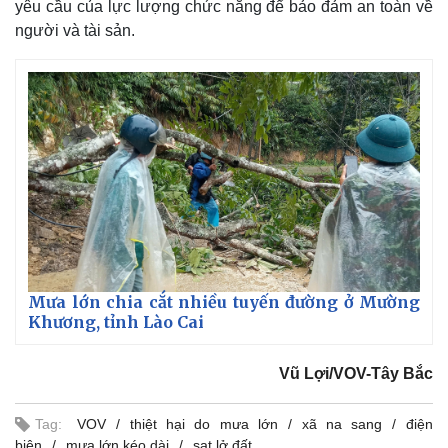
yêu cầu của lực lượng chức năng để bảo đảm an toàn về
người và tài sản.
Mưa lớn chia cắt nhiều tuyến đường ở Mường
Khương, tỉnh Lào Cai
Vũ Lợi/VOV-Tây Bắc
Tag:
VOV
thiệt hại do mưa lớn
xã na sang
điện
biên
mưa lớn kéo dài
sạt lở đất