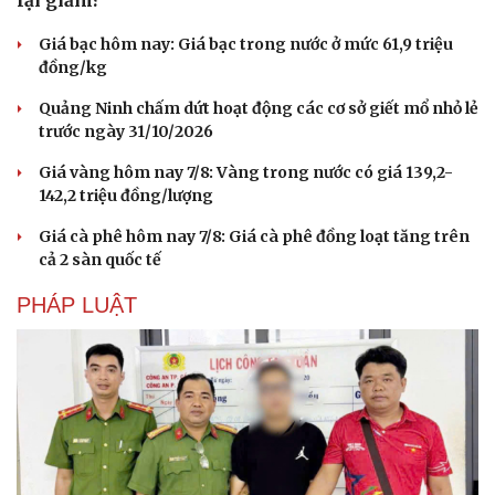
lại giảm?
Giá bạc hôm nay: Giá bạc trong nước ở mức 61,9 triệu
đồng/kg
Quảng Ninh chấm dứt hoạt động các cơ sở giết mổ nhỏ lẻ
trước ngày 31/10/2026
Giá vàng hôm nay 7/8: Vàng trong nước có giá 139,2-
142,2 triệu đồng/lượng
Giá cà phê hôm nay 7/8: Giá cà phê đồng loạt tăng trên
cả 2 sàn quốc tế
PHÁP LUẬT
Văn hóa
Giải trí
Sân khấu - Điện ảnh
Nghệ sĩ
Văn học
Thời trang
Âm nhạc
Sao Việt
Di sản