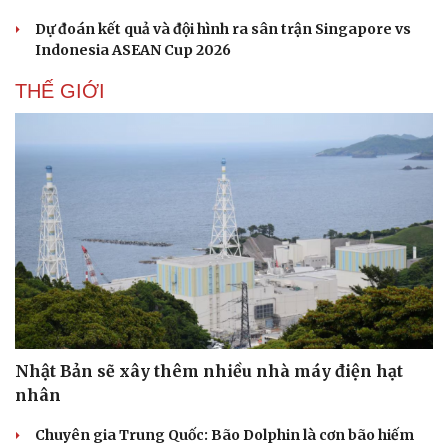
Dự đoán kết quả và đội hình ra sân trận Singapore vs
Indonesia ASEAN Cup 2026
THẾ GIỚI
Du lịch
Podcast
Nhật Bản sẽ xây thêm nhiều nhà máy điện hạt
Tư vấn
Câu chuyện thời sự
nhân
Săn Tour
Đọc truyện đêm khuya
check-in
Cửa sổ tình yêu
Chuyên gia Trung Quốc: Bão Dolphin là cơn bão hiếm
Kể chuyện cho bé