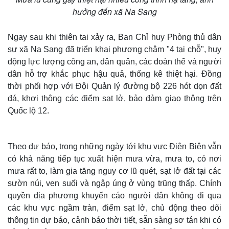
hưởng đến xã Na Sang
Ngay sau khi thiên tai xảy ra, Ban Chỉ huy Phòng thủ dân
sự xã Na Sang đã triển khai phương châm "4 tại chỗ", huy
động lực lượng công an, dân quân, các đoàn thể và người
dân hỗ trợ khắc phục hậu quả, thống kê thiệt hại. Đồng
thời phối hợp với Đội Quản lý đường bộ 226 hót dọn đất
đá, khơi thông các điểm sạt lở, bảo đảm giao thông trên
Quốc lộ 12.
Theo dự báo, trong những ngày tới khu vực Điện Biên vẫn
Thế giới
Multimedia
có khả năng tiếp tục xuất hiện mưa vừa, mưa to, có nơi
Quan sát
Video
mưa rất to, làm gia tăng nguy cơ lũ quét, sạt lở đất tại các
Cuộc sống đó đây
Ảnh
Hồ sơ
E-Magazine
sườn núi, ven suối và ngập úng ở vùng trũng thấp. Chính
Infographic
quyền địa phương khuyến cáo người dân không đi qua
các khu vực ngầm tràn, điểm sạt lở, chủ động theo dõi
thông tin dự báo, cảnh báo thời tiết, sẵn sàng sơ tán khi có