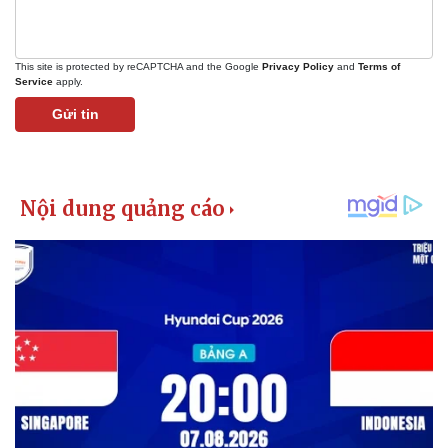
Giá cà phê
This site is protected by reCAPTCHA and the Google
Privacy Policy
and
Terms of
Service
apply.
Gửi tin