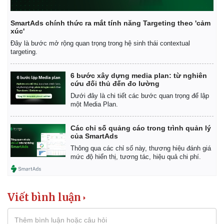
SmartAds chính thức ra mắt tính năng Targeting theo 'cảm
xúc'
Đây là bước mở rộng quan trọng trong hệ sinh thái contextual
targeting.
6 bước xây dựng media plan: từ nghiên
cứu đối thủ đến đo lường
Dưới đây là chi tiết các bước quan trọng để lập
một Media Plan.
Các chỉ số quảng cáo trong trình quản lý
của SmartAds
Thông qua các chỉ số này, thương hiệu đánh giá
mức độ hiển thị, tương tác, hiệu quả chi phí.
Kinh tế
Thị trường
Bất động sản
Giá vàng
Viết bình luận
Khởi nghiệp
Tiêu dùng
Tỷ giá
Chứng khoán