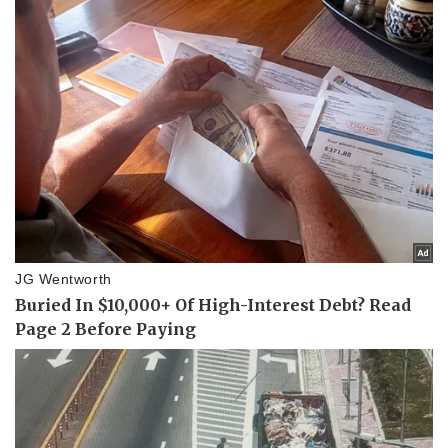
Vụ án
Vũ khí
Tin nóng
Việt Nam
Tư vấn luật
Phân tích