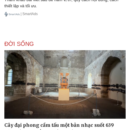
thiết lập và tối ưu.
| SmartAds
Doanh nghiệp
Công nghệ
Thông tin doanh nghiệp
Sành điệu
Doanh nghiệp 24h
Tin Công nghệ
ĐỜI SỐNG
Doanh nhân
Trải nghiệm
Vì cộng đồng
Chuyển đổi số
Cây đại phong cầm tấu một bản nhạc suốt 639