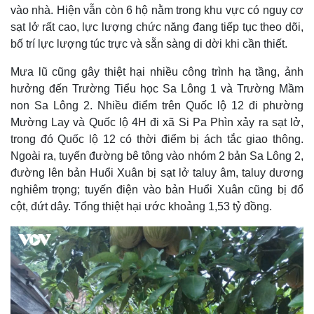
vào nhà. Hiện vẫn còn 6 hộ nằm trong khu vực có nguy cơ
sạt lở rất cao, lực lượng chức năng đang tiếp tục theo dõi,
bố trí lực lượng túc trực và sẵn sàng di dời khi cần thiết.
Mưa lũ cũng gây thiệt hại nhiều công trình hạ tầng, ảnh
hưởng đến Trường Tiểu học Sa Lông 1 và Trường Mầm
non Sa Lông 2. Nhiều điểm trên Quốc lộ 12 đi phường
Mường Lay và Quốc lộ 4H đi xã Si Pa Phìn xảy ra sạt lở,
trong đó Quốc lộ 12 có thời điểm bị ách tắc giao thông.
Ngoài ra, tuyến đường bê tông vào nhóm 2 bản Sa Lông 2,
đường lên bản Huổi Xuân bị sạt lở taluy âm, taluy dương
nghiêm trọng; tuyến điện vào bản Huổi Xuân cũng bị đổ
cột, đứt dây. Tổng thiệt hại ước khoảng 1,53 tỷ đồng.