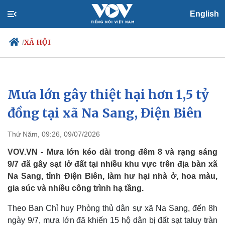
English
XÃ HỘI
/
Mưa lớn gây thiệt hại hơn 1,5 tỷ
Chính trị
Xã hội
Đảng
Tin 24h
đồng tại xã Na Sang, Điện Biên
Tổ chức nhân sự
Dự báo thời tiết
Quốc hội
Giáo dục
Thứ Năm, 09:26, 09/07/2026
Nhận diện sự thật
Dấu ấn VOV
Việc làm
VOV.VN - Mưa lớn kéo dài trong đêm 8 và rạng sáng
Biển đảo
9/7 đã gây sạt lở đất tại nhiều khu vực trên địa bàn xã
Na Sang, tỉnh Điện Biên, làm hư hại nhà ở, hoa màu,
gia súc và nhiều công trình hạ tầng.
Theo Ban Chỉ huy Phòng thủ dân sự xã Na Sang, đến 8h
ngày 9/7, mưa lớn đã khiến 15 hộ dân bị đất sạt taluy tràn