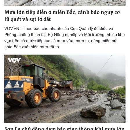
Thể thao
Ô tô - Xe máy
Mưa lớn tiếp diễn ở miền Bắc, cảnh báo nguy cơ
Bóng đá
Ô tô
Lịch thi đấu bóng đá
Xe máy
lũ quét và sạt lở đất
Thế giới thể thao
Tư vấn
VOV.VN - Theo báo cáo nhanh của Cục Quản lý đê điều và
eSports
Phòng, chống thiên tai, Bộ Nông nghiệp và Môi trường, nhiều khu
Hậu trường
vực trên cả nước tiếp tục có mưa vừa, mưa to, riêng miền núi
phía Bắc xuất hiện mưa rất to.
Sơn La chủ động đảm bảo giao thông khi mưa lớn