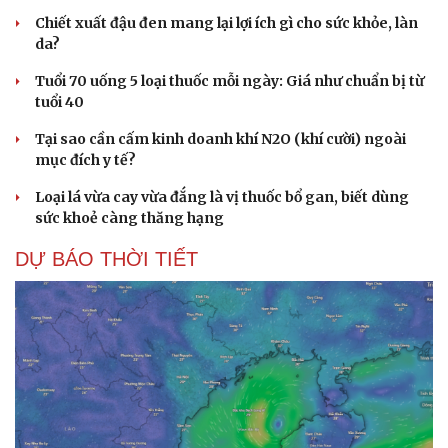
Chiết xuất đậu đen mang lại lợi ích gì cho sức khỏe, làn
da?
Tuổi 70 uống 5 loại thuốc mỗi ngày: Giá như chuẩn bị từ
tuổi 40
Tại sao cần cấm kinh doanh khí N2O (khí cười) ngoài
mục đích y tế?
Loại lá vừa cay vừa đắng là vị thuốc bổ gan, biết dùng
sức khoẻ càng thăng hạng
DỰ BÁO THỜI TIẾT