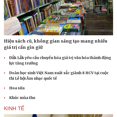
Sức khỏe
Đời sống
Hiệu sách cũ, không gian sáng tạo mang nhiều
giá trị cần gìn giữ
Dinh dưỡng - món ngon
Nhà đẹp
Cây thuốc
Blog
Đắk Lắk yêu cầu chuyển hóa giá trị văn hóa thành động
Sản phụ khoa
Tình yêu - Gia đình
lực tăng trưởng
Nhi khoa
Nam khoa
Đoàn học sinh Việt Nam xuất sắc giành 8 HCV tại cuộc
Làm đẹp - giảm cân
thi Lễ hội Âm nhạc quốc tế
Phòng mạch online
Ăn sạch sống khỏe
Hoa sữa
Khúc mùa thu
KINH TẾ