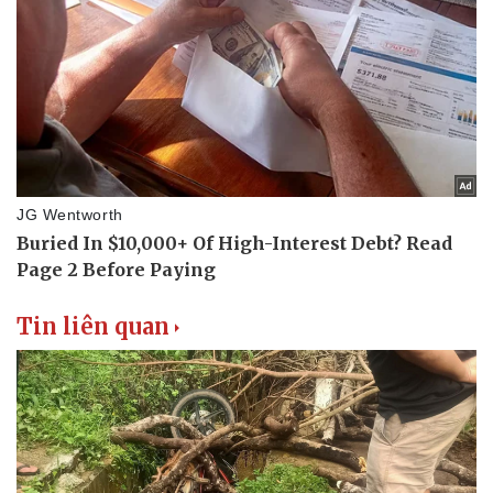
Thể thao
Ô tô - Xe máy
Bóng đá
Ô tô
Lịch thi đấu bóng đá
Xe máy
Thế giới thể thao
Tư vấn
eSports
Hậu trường
Tin liên quan