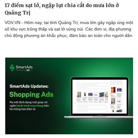
17 điểm sạt lở, ngập lụt chia cắt do mưa lớn ở
Quảng Trị
VOV.VN - Hôm nay, tại tỉnh Quảng Trị, mưa lớn gây ngập úng một
số khu vực trũng thấp và sạt lở vùng núi. Các đơn vị, địa phương
Doanh nghiệp
Công nghệ
chủ động phương án khắc phục, đảm bảo an toàn cho người dân.
Thông tin doanh nghiệp
Sành điệu
Doanh nghiệp 24h
Tin Công nghệ
Doanh nhân
Trải nghiệm
Vì cộng đồng
Chuyển đổi số