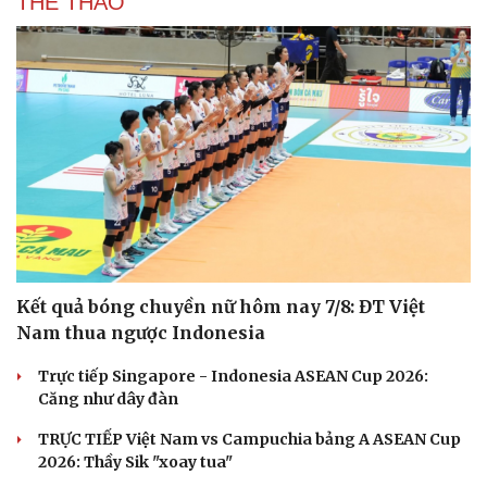
THỂ THAO
Kết quả bóng chuyền nữ hôm nay 7/8: ĐT Việt
Nam thua ngược Indonesia
Trực tiếp Singapore - Indonesia ASEAN Cup 2026:
Du lịch
Podcast
Căng như dây đàn
Tư vấn
Câu chuyện thời sự
Săn Tour
Đọc truyện đêm khuya
TRỰC TIẾP Việt Nam vs Campuchia bảng A ASEAN Cup
check-in
Cửa sổ tình yêu
2026: Thầy Sik "xoay tua"
Kể chuyện cho bé