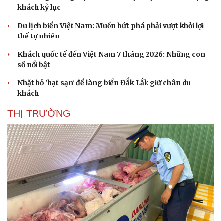
khách kỷ lục
Du lịch biển Việt Nam: Muốn bứt phá phải vượt khỏi lợi
thế tự nhiên
Khách quốc tế đến Việt Nam 7 tháng 2026: Những con
số nổi bật
Nhặt bỏ 'hạt sạn' để làng biển Đắk Lắk giữ chân du
khách
THỊ TRƯỜNG
Văn hóa
Giải trí
Sân khấu - Điện ảnh
Nghệ sĩ
Văn học
Thời trang
Âm nhạc
Sao Việt
Di sản