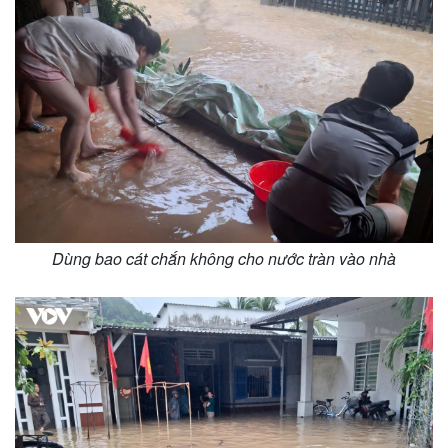
Dùng bao cát chắn không cho nước tràn vào nhà
Thế giới
Multimedia
Quan sát
Video
Cuộc sống đó đây
Ảnh
Hồ sơ
E-Magazine
Infographic