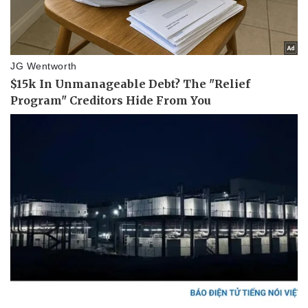
Vụ án
Vũ khí
Tin nóng
Việt Nam
Tư vấn luật
Phân tích