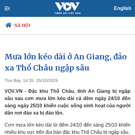
English
XÃ HỘI
/
Mưa lớn kéo dài ở An Giang, đảo
Chính trị
Xã hội
Đảng
Tin 24h
xa Thổ Châu ngập sâu
Tổ chức nhân sự
Dự báo thời tiết
Quốc hội
Giáo dục
Thứ Bảy, 14:35, 25/10/2025
Nhận diện sự thật
Dấu ấn VOV
Việc làm
VOV.VN - Đặc khu Thổ Châu, tỉnh An Giang bị ngập
Biển đảo
sâu sau cơn mưa lớn kéo dài cả đêm ngày 24/10 đến
sáng ngày 25/10 khiến cuộc sống sinh hoạt của người
dân nơi đảo xa bị đảo lộn.
Cơn mưa lớn kéo dài từ đêm 24/10 đến sáng 25/10 khiến
nhiều khu vực trên địa bàn đặc khu Thổ Châu bị ngập sâu.