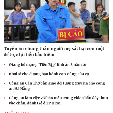
Tuyên án chung thân người mẹ sát hại con ruột
để trục lợi tiền bảo hiểm
Giang hồ mạng “Tiến Bịp” lĩnh án 8 năm tù
Khởi tố cha dượng bạo hành con riêng của vợ
Công an Cần Thơ bàn giao đối tượng truy nã cho công
an Đà Nẵng
Công an làm việc với bảo mẫu trong video bắn dây thun
vào chân, đánh trẻ ở TP.HCM