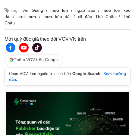
Tag:
An Giang
mưa lớn
ngập sâu
mưa lớn kéo
dài
cơn mưa
mưa kéo dài
xã đảo Thổ Châu
Thổ
Châu
Mời quý độc giả theo dõi VOV.VN trên
Thêm VOV trên Google
Chọn VOV làm nguồn ưu tiên trên
Google Search
.
Xem hướng
dẫn.
Kinh tế
Thị trường
Bất động sản
Giá vàng
Khởi nghiệp
Tiêu dùng
Tỷ giá
Chứng khoán