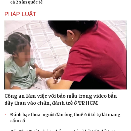
cả 2 sàn quốc tế
PHÁP LUẬT
Công an làm việc với bảo mẫu trong video bắn
dây thun vào chân, đánh trẻ ở TP.HCM
Du lịch
Podcast
Tư vấn
Câu chuyện thời sự
Đánh bạc thua, người đàn ông thuê 6 ô tô tự lái mang
Săn Tour
Đọc truyện đêm khuya
cầm cố
check-in
Cửa sổ tình yêu
Kể chuyện cho bé