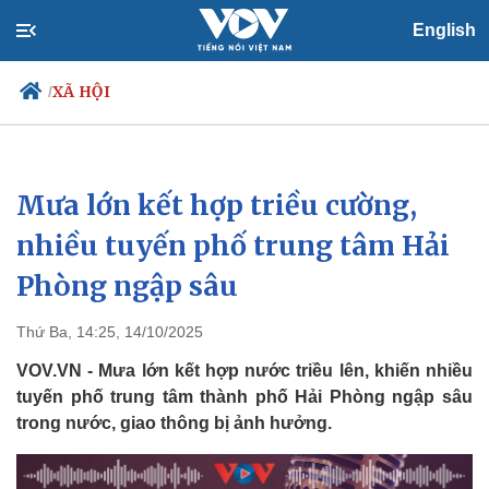
English
XÃ HỘI
/
Mưa lớn kết hợp triều cường,
Chính trị
Xã hội
Đảng
Tin 24h
nhiều tuyến phố trung tâm Hải
Tổ chức nhân sự
Dự báo thời tiết
Phòng ngập sâu
Quốc hội
Giáo dục
Nhận diện sự thật
Dấu ấn VOV
Việc làm
Thứ Ba, 14:25, 14/10/2025
Biển đảo
VOV.VN - Mưa lớn kết hợp nước triều lên, khiến nhiều
tuyến phố trung tâm thành phố Hải Phòng ngập sâu
trong nước, giao thông bị ảnh hưởng.