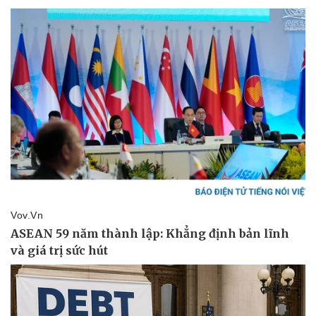
Vụ án
Vũ khí
Tin nóng
Việt Nam
Tư vấn luật
Phân tích