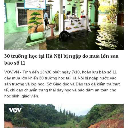
Doanh nghiệp
Công nghệ
Thông tin doanh nghiệp
Sành điệu
Doanh nghiệp 24h
Tin Công nghệ
Doanh nhân
Trải nghiệm
Vì cộng đồng
Chuyển đổi số
30 trường học tại Hà Nội bị ngập do mưa lớn sau
bão số 11
VOV.VN - Tính đến 13h30 phút ngày 7/10, hoàn lưu bão số 11
gây mưa lớn khiến 30 trường học tại Hà Nội bị ngập nước vào
sân trường và lớp học. Sở Giáo dục và Đào tạo đã kiểm tra thực
tế, chỉ đạo chuyển trạng thái dạy học và bảo đảm an toàn cho
học sinh, giáo viên.