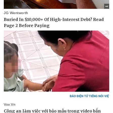
Thể thao
Ô tô - Xe máy
Bóng đá
Ô tô
Lịch thi đấu bóng đá
Xe máy
Thế giới thể thao
Tư vấn
eSports
Hậu trường