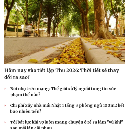
Sức khỏe
Đời sống
Dinh dưỡng - món ngon
Nhà đẹp
Cây thuốc
Blog
Sản phụ khoa
Tình yêu - Gia đình
Nhi khoa
Hôm nay vào tiết lập Thu 2026: Thời tiết sẽ thay
Nam khoa
đổi ra sao?
Làm đẹp - giảm cân
Phòng mạch online
Bôi nhọ trên mạng: Thế giới xử lý người tung tin xúc
Ăn sạch sống khỏe
phạm thế nào?
Chi phí xây nhà mái Nhật 1 tầng 3 phòng ngủ 100m2 hết
bao nhiêu tiền?
Tôi bất lực khi vợ luôn mang chuyện ở rể ra làm "vũ khí"
sau mỗi lần cãi nhau