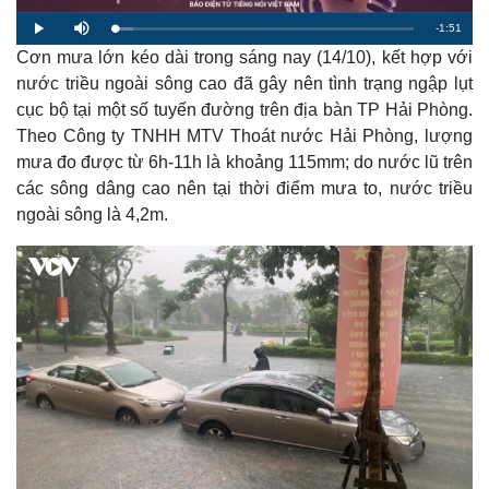
R
-
1:51
L
P
M
o
l
u
a
Cơn mưa lớn kéo dài trong sáng nay (14/10), kết hợp với
a
t
e
d
y
e
e
nước triều ngoài sông cao đã gây nên tình trạng ngập lụt
d
m
:
cục bộ tại một số tuyến đường trên địa bàn TP Hải Phòng.
6
.
a
3
Theo Công ty TNHH MTV Thoát nước Hải Phòng, lượng
4
%
mưa đo được từ 6h-11h là khoảng 115mm; do nước lũ trên
i
các sông dâng cao nên tại thời điểm mưa to, nước triều
n
ngoài sông là 4,2m.
i
n
g
T
i
m
e