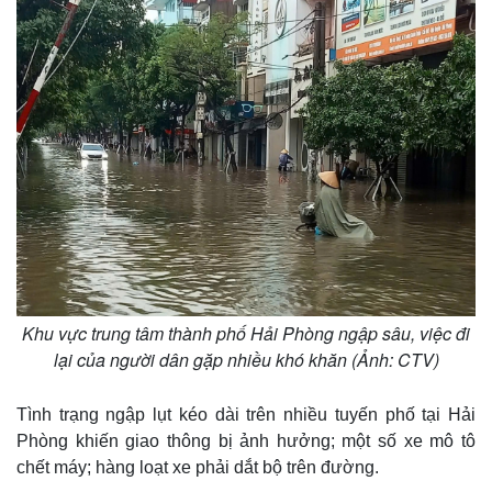
Thế giới
Multimedia
Khu vực trung tâm thành phố Hải Phòng ngập sâu, việc đi
Quan sát
Video
lại của người dân gặp nhiều khó khăn (Ảnh: CTV)
Cuộc sống đó đây
Ảnh
Hồ sơ
E-Magazine
Tình trạng ngập lụt kéo dài trên nhiều tuyến phố tại Hải
Infographic
Phòng khiến giao thông bị ảnh hưởng; một số xe mô tô
chết máy; hàng loạt xe phải dắt bộ trên đường.