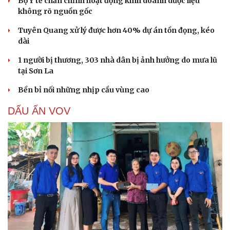
Bộ Y tế chấn chỉnh hoạt động kinh doanh dược liệu
không rõ nguồn gốc
Tuyên Quang xử lý được hơn 40% dự án tồn đọng, kéo
dài
1 người bị thương, 303 nhà dân bị ảnh hưởng do mưa lũ
tại Sơn La
Bền bỉ nối những nhịp cầu vùng cao
DẤU ẤN VOV