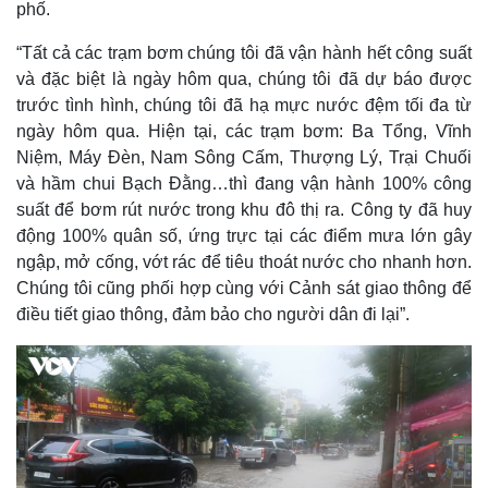
phố.
“Tất cả các trạm bơm chúng tôi đã vận hành hết công suất
và đặc biệt là ngày hôm qua, chúng tôi đã dự báo được
trước tình hình, chúng tôi đã hạ mực nước đệm tối đa từ
ngày hôm qua. Hiện tại, các trạm bơm: Ba Tổng, Vĩnh
Niệm, Máy Đèn, Nam Sông Cấm, Thượng Lý, Trại Chuối
và hầm chui Bạch Đằng…thì đang vận hành 100% công
suất để bơm rút nước trong khu đô thị ra. Công ty đã huy
động 100% quân số, ứng trực tại các điểm mưa lớn gây
ngập, mở cống, vớt rác để tiêu thoát nước cho nhanh hơn.
Chúng tôi cũng phối hợp cùng với Cảnh sát giao thông để
điều tiết giao thông, đảm bảo cho người dân đi lại”.