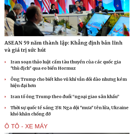
ASEAN 59 năm thành lập: Khẳng định bản lĩnh
và giá trị sức hút
Iran soạn thảo luật cấm tàu thuyền của các quốc gia
"thù địch" qua eo biển Hormuz
Ông Trump cho biết kho vũ khí vẫn dồi dào nhưng kém
hiện đại hơn
Iran tố ông Trump theo đuổi “ngoại giao sân khấu”
Thời sự quốc tế sáng 7/8: Nga dội "mưa" tên lửa, Ukraine
khó khăn chống đỡ
Ô TÔ - XE MÁY
Cải chính