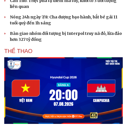
Cần Thơ: Triệt phá tụ điểm ma túy, khởi tố 3 đối tượng
Hạt giống tâm hồn
liên quan
Nóng 24h ngày 7/8: Cha dượng bạo hành, bắt bé gái 11
tuổi quỳ đến 1h sáng
Bàn giao nhóm đối tượng bị Interpol truy nã đỏ, lừa đảo
hơn 327 tỷ đồng
THỂ THAO