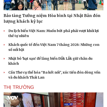
Bảo tàng Tưởng niệm Hòa bình tại Nhật Bản đón
lượng khách kỷ lục
Du lịch biển Việt Nam: Muốn bứt phá phải vượt khỏi lợi
thế tự nhiên
Khách quốc tế đến Việt Nam 7 tháng 2026: Những con
số nổi bật
Nhặt bỏ 'hạt sạn' để làng biển Đắk Lắk giữ chân du
khách
Cần Thơ cụ thể hóa “Ba kết nối”, xúc tiến đón dòng vốn
và du khách Thái Lan
THỊ TRƯỜNG