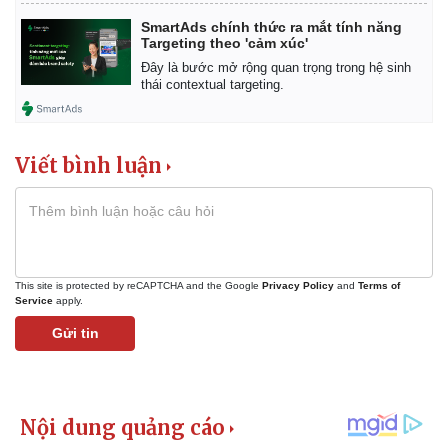
SmartAds chính thức ra mắt tính năng
Targeting theo 'cảm xúc'
Đây là bước mở rộng quan trọng trong hệ sinh
thái contextual targeting.
Viết bình luận
This site is protected by reCAPTCHA and the Google
Privacy Policy
and
Terms of
Service
apply.
Gửi tin
Pháp luật
Quân sự - Quốc phòng