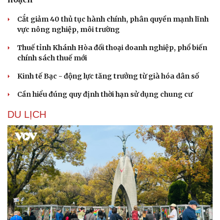
Cắt giảm 40 thủ tục hành chính, phân quyền mạnh lĩnh
vực nông nghiệp, môi trường
Thuế tỉnh Khánh Hòa đối thoại doanh nghiệp, phổ biến
chính sách thuế mới
Kinh tế Bạc - động lực tăng trưởng từ già hóa dân số
Cần hiểu đúng quy định thời hạn sử dụng chung cư
DU LỊCH
Văn hóa
Giải trí
Sân khấu - Điện ảnh
Nghệ sĩ
Văn học
Thời trang
Âm nhạc
Sao Việt
Di sản