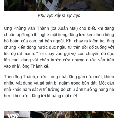
Khu vực xảy ra sự việc
Ông Phùng Văn Thành (xã Xuân Mai) cho biết, khi đang
chuẩn bị đi ngủ thì nghe một tiếng động lớn kèm theo tiếng
hô hoán của con trai bên ngoài. Khi chạy ra kiểm tra, ông
chứng kiến dòng nước đục ngầu từ trên đồi đổ xuống với
tốc độ rất mạnh. “Tôi chạy vào gọi vợ con chuyển đồ đạc
lên cao, dùng vải chắn trước cửa nhưng nước vẫn tràn
vào nhà”, ông Thành kể.
Theo ông Thành, nước trong nhà dâng gần nửa mét, khiến
nhiều vật dụng và tài sản bị ngâm trong bùn đất. Một căn
nhà khác nằm sát vị trí tường đổ chịu ảnh hưởng nặng nề
hơn khi nước dâng tới khoảng một mét.