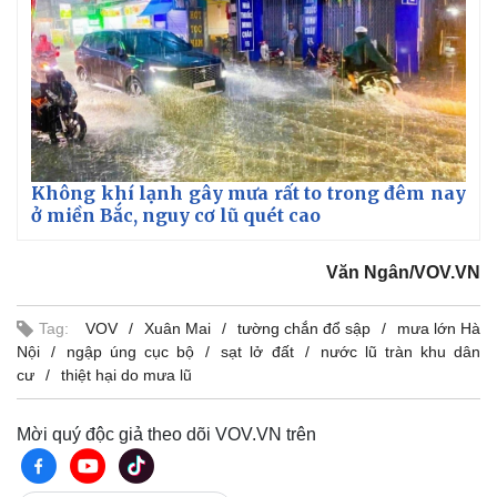
Giá cà phê
Không khí lạnh gây mưa rất to trong đêm nay
ở miền Bắc, nguy cơ lũ quét cao
Văn Ngân/VOV.VN
Tag:
VOV
Xuân Mai
tường chắn đổ sập
mưa lớn Hà
Nội
ngập úng cục bộ
sạt lở đất
nước lũ tràn khu dân
cư
thiệt hại do mưa lũ
Mời quý độc giả theo dõi VOV.VN trên