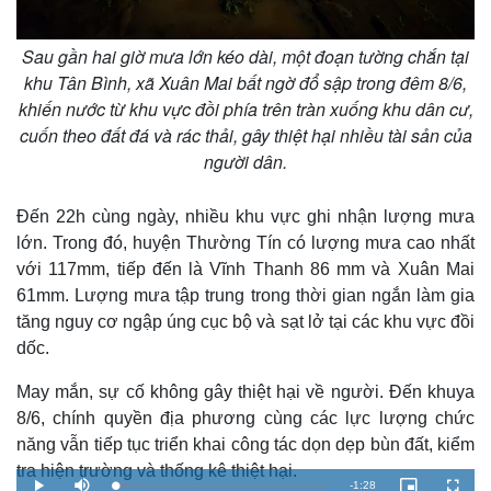
Sau gần hai giờ mưa lớn kéo dài, một đoạn tường chắn tại
khu Tân Bình, xã Xuân Mai bất ngờ đổ sập trong đêm 8/6,
khiến nước từ khu vực đồi phía trên tràn xuống khu dân cư,
cuốn theo đất đá và rác thải, gây thiệt hại nhiều tài sản của
người dân.
Đến 22h cùng ngày, nhiều khu vực ghi nhận lượng mưa
lớn. Trong đó, huyện Thường Tín có lượng mưa cao nhất
với 117mm, tiếp đến là Vĩnh Thanh 86 mm và Xuân Mai
61mm. Lượng mưa tập trung trong thời gian ngắn làm gia
tăng nguy cơ ngập úng cục bộ và sạt lở tại các khu vực đồi
dốc.
May mắn, sự cố không gây thiệt hại về người. Đến khuya
8/6, chính quyền địa phương cùng các lực lượng chức
năng vẫn tiếp tục triển khai công tác dọn dẹp bùn đất, kiểm
tra hiện trường và thống kê thiệt hại.
R
-
1:28
L
P
M
P
F