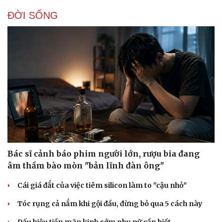
ĐỜI SỐNG
Sức khỏe
Đời sống
Dinh dưỡng - món ngon
Nhà đẹp
Cây thuốc
Blog
Sản phụ khoa
Tình yêu - Gia đình
Nhi khoa
Nam khoa
Làm đẹp - giảm cân
Phòng mạch online
Bác sĩ cảnh báo phim người lớn, rượu bia đang
Ăn sạch sống khỏe
âm thầm bào mòn "bản lĩnh đàn ông"
Cái giá đắt của việc tiêm silicon làm to "cậu nhỏ"
Tóc rụng cả nắm khi gội đầu, đừng bỏ qua 5 cách này