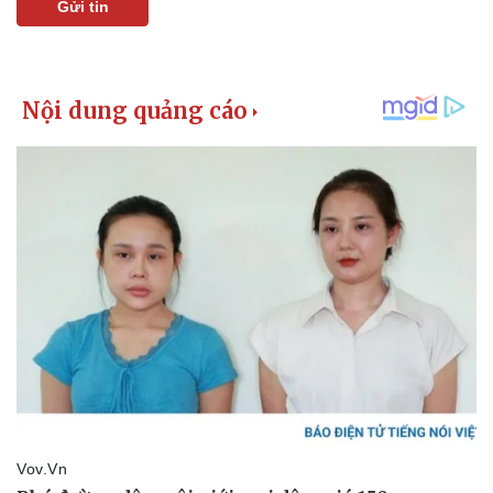
Vụ án
Vũ khí
Gửi tin
Tin nóng
Việt Nam
Tư vấn luật
Phân tích