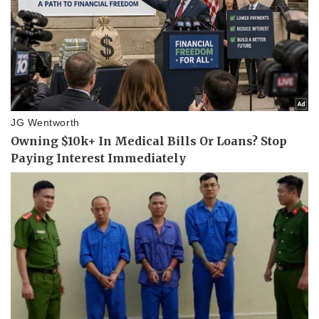
Thể thao
Ô tô - Xe máy
Bóng đá
Ô tô
Lịch thi đấu bóng đá
Xe máy
Thế giới thể thao
Tư vấn
eSports
Hậu trường