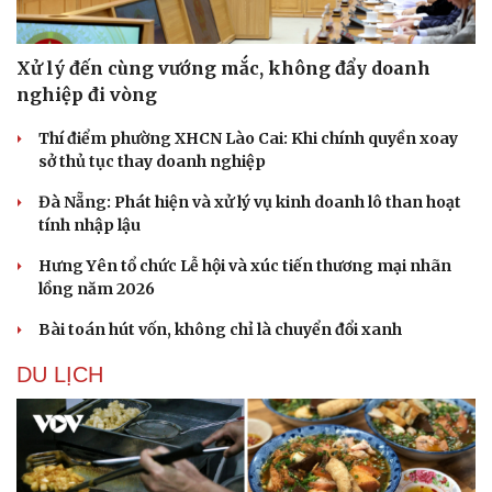
Xử lý đến cùng vướng mắc, không đẩy doanh
nghiệp đi vòng
Thí điểm phường XHCN Lào Cai: Khi chính quyền xoay
sở thủ tục thay doanh nghiệp
Đà Nẵng: Phát hiện và xử lý vụ kinh doanh lô than hoạt
tính nhập lậu
Hưng Yên tổ chức Lễ hội và xúc tiến thương mại nhãn
lồng năm 2026
Văn hóa
Giải trí
Bài toán hút vốn, không chỉ là chuyển đổi xanh
Sân khấu - Điện ảnh
Nghệ sĩ
DU LỊCH
Văn học
Thời trang
Âm nhạc
Sao Việt
Di sản