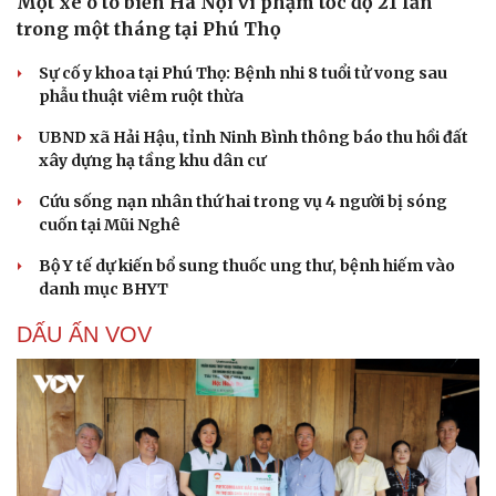
Một xe ô tô biển Hà Nội vi phạm tốc độ 21 lần
trong một tháng tại Phú Thọ
Sự cố y khoa tại Phú Thọ: Bệnh nhi 8 tuổi tử vong sau
phẫu thuật viêm ruột thừa
UBND xã Hải Hậu, tỉnh Ninh Bình thông báo thu hồi đất
xây dựng hạ tầng khu dân cư
Cứu sống nạn nhân thứ hai trong vụ 4 người bị sóng
cuốn tại Mũi Nghê
Bộ Y tế dự kiến bổ sung thuốc ung thư, bệnh hiếm vào
danh mục BHYT
DẤU ẤN VOV