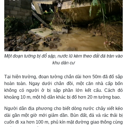
Một đoạn tường bị đổ sập, nước lũ kèm theo đất đá tràn vào
khu dân cư
Tại hiện trường, đoạn tường chắn dài hơn 50m đã đổ sập
Thế giới
Multimedia
hoàn toàn. Ngay dưới chân đồi, một căn nhà cấp bốn
Quan sát
Video
không có người ở bị sập phần lớn kết cấu. Cách đó
Cuộc sống đó đây
Ảnh
khoảng 10 m, một hộ dân khác bị đổ hơn 20 m tường bao.
Hồ sơ
E-Magazine
Infographic
Người dân địa phương cho biết dòng nước chảy xiết kéo
dài gần một giờ mới giảm dần. Bùn đất, đá và rác thải bị
cuốn đi xa hơn 100 m, phủ kín mặt đường giao thông cùng