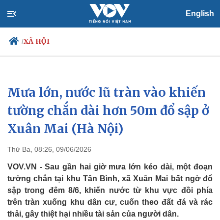
English
XÃ HỘI
/
Mưa lớn, nước lũ tràn vào khiến
Chính trị
Xã hội
Đảng
Tin 24h
tường chắn dài hơn 50m đổ sập ở
Tổ chức nhân sự
Dự báo thời tiết
Xuân Mai (Hà Nội)
Quốc hội
Giáo dục
Nhận diện sự thật
Dấu ấn VOV
Việc làm
Thứ Ba, 08:26, 09/06/2026
Biển đảo
VOV.VN - Sau gần hai giờ mưa lớn kéo dài, một đoạn
tường chắn tại khu Tân Bình, xã Xuân Mai bất ngờ đổ
sập trong đêm 8/6, khiến nước từ khu vực đồi phía
trên tràn xuống khu dân cư, cuốn theo đất đá và rác
thải, gây thiệt hại nhiều tài sản của người dân.