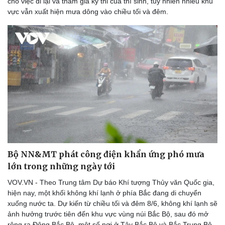
cho việc đi lại và tham gia kỳ thi của thí sinh, tuy nhiên nhiều khu
vực vẫn xuất hiện mưa dông vào chiều tối và đêm.
Doanh nghiệp
Công nghệ
Thông tin doanh nghiệp
Sành điệu
Doanh nghiệp 24h
Tin Công nghệ
Doanh nhân
Trải nghiệm
Vì cộng đồng
Chuyển đổi số
Bộ NN&MT phát công điện khẩn ứng phó mưa
lớn trong những ngày tới
VOV.VN - Theo Trung tâm Dự báo Khí tượng Thủy văn Quốc gia,
hiện nay, một khối không khí lạnh ở phía Bắc đang di chuyển
xuống nước ta. Dự kiến từ chiều tối và đêm 8/6, không khí lạnh sẽ
ảnh hưởng trước tiên đến khu vực vùng núi Bắc Bộ, sau đó mở
rộng ra Đông Bắc Bộ, một số nơi ở Tây Bắc Bộ và Bắc Trung Bộ.