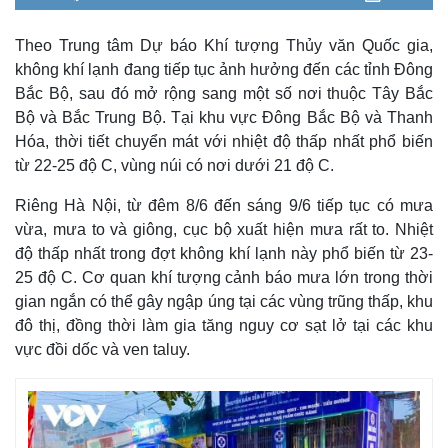
o
l
u
i
u
a
a
t
c
l
e
d
y
e
t
l
e
u
s
Theo Trung tâm Dự báo Khí tượng Thủy văn Quốc gia,
d
r
c
m
:
e
r
không khí lạnh đang tiếp tục ảnh hưởng đến các tỉnh Đông
6
-
e
.
i
e
a
5
n
n
Bắc Bộ, sau đó mở rộng sang một số nơi thuộc Tây Bắc
9
-
%
P
Bộ và Bắc Trung Bộ. Tại khu vực Đông Bắc Bộ và Thanh
i
i
c
Hóa, thời tiết chuyển mát với nhiệt độ thấp nhất phổ biến
t
n
u
r
từ 22-25 độ C, vùng núi có nơi dưới 21 độ C.
e
i
Riêng Hà Nội, từ đêm 8/6 đến sáng 9/6 tiếp tục có mưa
n
vừa, mưa to và giông, cục bộ xuất hiện mưa rất to. Nhiệt
g
độ thấp nhất trong đợt không khí lạnh này phổ biến từ 23-
T
25 độ C. Cơ quan khí tượng cảnh báo mưa lớn trong thời
i
gian ngắn có thể gây ngập úng tại các vùng trũng thấp, khu
đô thị, đồng thời làm gia tăng nguy cơ sạt lở tại các khu
m
Kinh tế
Thị trường
vực đồi dốc và ven taluy.
e
Bất động sản
Giá vàng
Khởi nghiệp
Tiêu dùng
Tỷ giá
Chứng khoán