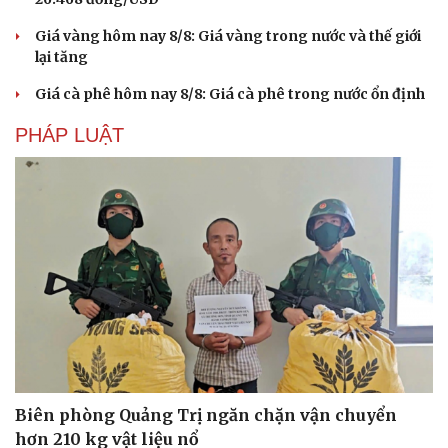
Giá vàng hôm nay 8/8: Giá vàng trong nước và thế giới
lại tăng
Giá cà phê hôm nay 8/8: Giá cà phê trong nước ổn định
PHÁP LUẬT
Du lịch
Podcast
Tư vấn
Câu chuyện thời sự
Săn Tour
Đọc truyện đêm khuya
Biên phòng Quảng Trị ngăn chặn vận chuyển
check-in
Cửa sổ tình yêu
hơn 210 kg vật liệu nổ
Kể chuyện cho bé