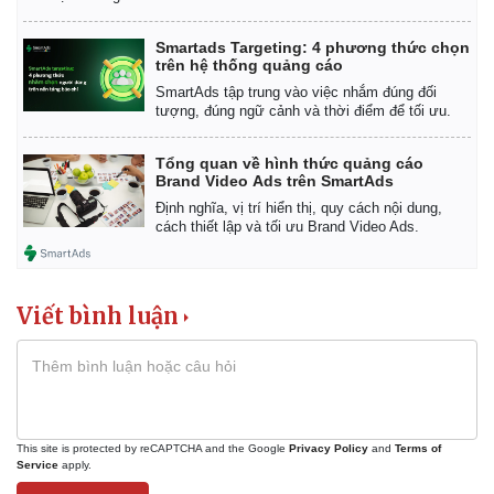
Smartads Targeting: 4 phương thức chọn
trên hệ thống quảng cáo
SmartAds tập trung vào việc nhắm đúng đối
tượng, đúng ngữ cảnh và thời điểm để tối ưu.
Tổng quan về hình thức quảng cáo
Brand Video Ads trên SmartAds
Định nghĩa, vị trí hiển thị, quy cách nội dung,
cách thiết lập và tối ưu Brand Video Ads.
Viết bình luận
This site is protected by reCAPTCHA and the Google
Privacy Policy
and
Terms of
Service
apply.
Pháp luật
Quân sự - Quốc phòng