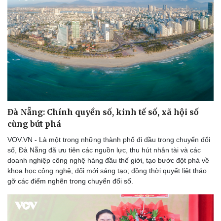
Thể thao
Ô tô - Xe máy
Bóng đá
Ô tô
Lịch thi đấu bóng đá
Xe máy
Thế giới thể thao
Tư vấn
eSports
Hậu trường
Đà Nẵng: Chính quyền số, kinh tế số, xã hội số
cùng bứt phá
VOV.VN - Là một trong những thành phố đi đầu trong chuyển đổi
số, Đà Nẵng đã ưu tiên các nguồn lực, thu hút nhân tài và các
doanh nghiệp công nghệ hàng đầu thế giới, tạo bước đột phá về
khoa học công nghệ, đổi mới sáng tạo; đồng thời quyết liệt tháo
gỡ các điểm nghẽn trong chuyển đổi số.