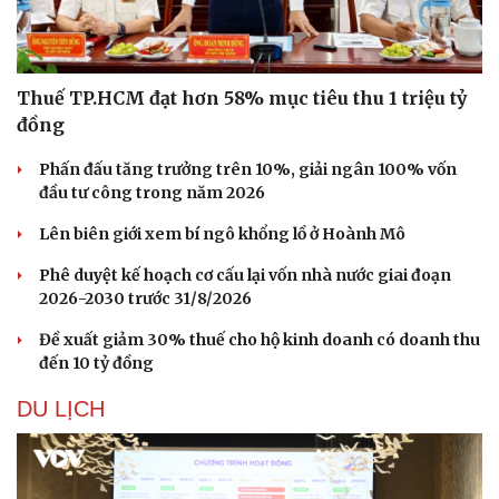
Thuế TP.HCM đạt hơn 58% mục tiêu thu 1 triệu tỷ
đồng
Phấn đấu tăng trưởng trên 10%, giải ngân 100% vốn
Sức khỏe
Đời sống
đầu tư công trong năm 2026
Dinh dưỡng - món ngon
Nhà đẹp
Cây thuốc
Blog
Lên biên giới xem bí ngô khổng lồ ở Hoành Mô
Sản phụ khoa
Tình yêu - Gia đình
Nhi khoa
Phê duyệt kế hoạch cơ cấu lại vốn nhà nước giai đoạn
Nam khoa
2026-2030 trước 31/8/2026
Làm đẹp - giảm cân
Đề xuất giảm 30% thuế cho hộ kinh doanh có doanh thu
Phòng mạch online
đến 10 tỷ đồng
Ăn sạch sống khỏe
DU LỊCH