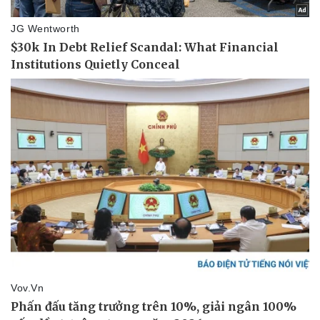
Vụ án
Vũ khí
Tin nóng
Việt Nam
Tư vấn luật
Phân tích