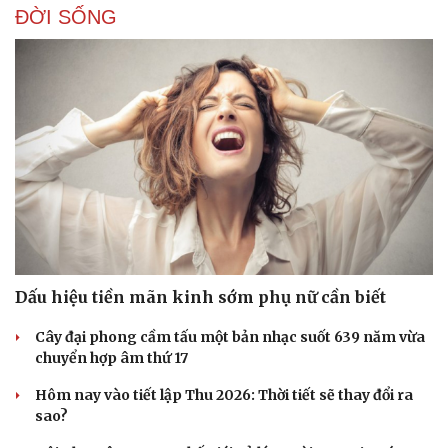
ĐỜI SỐNG
Doanh nghiệp
Công nghệ
Thông tin doanh nghiệp
Sành điệu
Doanh nghiệp 24h
Tin Công nghệ
Doanh nhân
Trải nghiệm
Vì cộng đồng
Chuyển đổi số
Dấu hiệu tiền mãn kinh sớm phụ nữ cần biết
Cây đại phong cầm tấu một bản nhạc suốt 639 năm vừa
chuyển hợp âm thứ 17
Hôm nay vào tiết lập Thu 2026: Thời tiết sẽ thay đổi ra
sao?