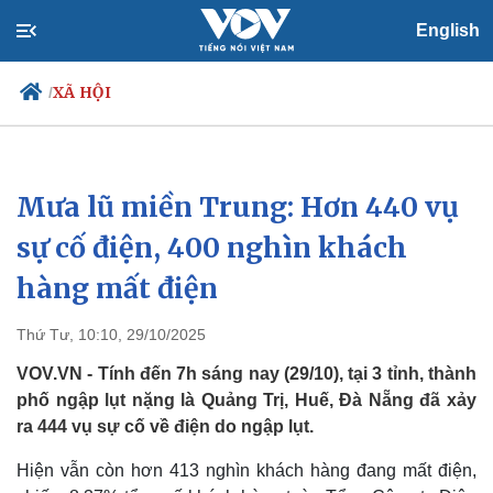
English
XÃ HỘI
/
Mưa lũ miền Trung: Hơn 440 vụ
Chính trị
Xã hội
Đảng
Tin 24h
sự cố điện, 400 nghìn khách
Tổ chức nhân sự
Dự báo thời tiết
hàng mất điện
Quốc hội
Giáo dục
Nhận diện sự thật
Dấu ấn VOV
Việc làm
Thứ Tư, 10:10, 29/10/2025
Biển đảo
VOV.VN - Tính đến 7h sáng nay (29/10), tại 3 tỉnh, thành
phố ngập lụt nặng là Quảng Trị, Huế, Đà Nẵng đã xảy
ra 444 vụ sự cố về điện do ngập lụt.
Hiện vẫn còn hơn 413 nghìn khách hàng đang mất điện,