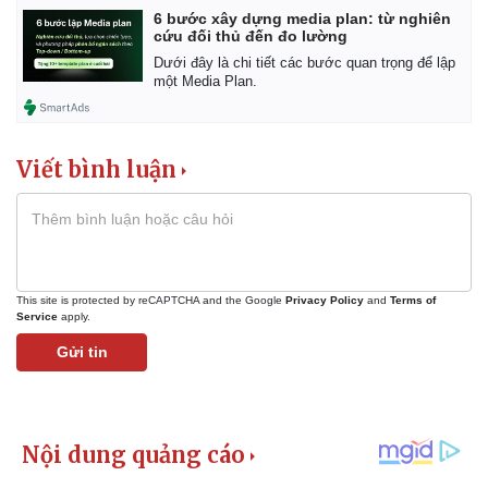
6 bước xây dựng media plan: từ nghiên
cứu đối thủ đến đo lường
Dưới đây là chi tiết các bước quan trọng để lập
một Media Plan.
Viết bình luận
This site is protected by reCAPTCHA and the Google
Privacy Policy
and
Terms of
Service
apply.
Gửi tin
Kinh tế
Thị trường
Bất động sản
Giá vàng
Khởi nghiệp
Tiêu dùng
Tỷ giá
Chứng khoán