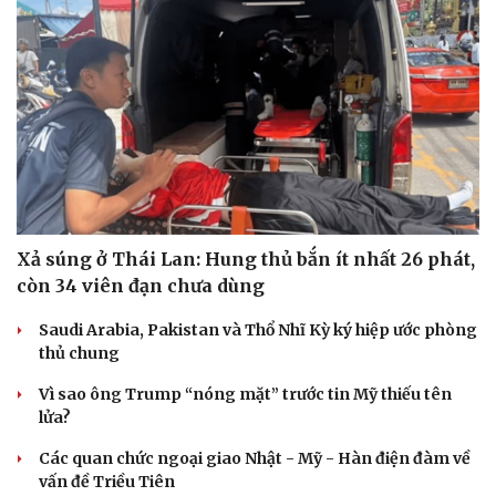
Xả súng ở Thái Lan: Hung thủ bắn ít nhất 26 phát,
còn 34 viên đạn chưa dùng
Saudi Arabia, Pakistan và Thổ Nhĩ Kỳ ký hiệp ước phòng
thủ chung
Du lịch
Podcast
Vì sao ông Trump “nóng mặt” trước tin Mỹ thiếu tên
lửa?
Tư vấn
Câu chuyện thời sự
Săn Tour
Đọc truyện đêm khuya
Các quan chức ngoại giao Nhật - Mỹ - Hàn điện đàm về
check-in
Cửa sổ tình yêu
vấn đề Triều Tiên
Kể chuyện cho bé