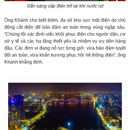
Sẵn sàng cấp điện trở lại khi nước rút
Ông Khánh cho biết thêm, đa số khu vực mất điện do chủ
động cắt điện để bảo đảm an toàn trong vùng ngập sâu.
“Chúng tôi xác định việc khôi phục điện cho người dân, cơ
sở y tế và các hạ tầng thiết yếu là nhiệm vụ ưu tiên hàng
đầu. Các đơn vị đang nỗ lực từng giờ, vừa bảo đảm tuyệt
đối an toàn, vừa khẩn trương phục hồi hệ thống điện”, ông
Khánh khẳng định.
Thế giới
Multimedia
Quan sát
Video
Cuộc sống đó đây
Ảnh
Hồ sơ
E-Magazine
Infographic