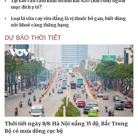
Tại sao cần cấm kinh doanh khí N2O (khí cười) ngoài
mục đích y tế?
Loại lá vừa cay vừa đắng là vị thuốc bổ gan, biết dùng
sức khoẻ càng thăng hạng
DỰ BÁO THỜI TIẾT
Thời tiết ngày 8/8: Hà Nội nắng 35 độ, Bắc Trung
Bộ có mưa dông cục bộ