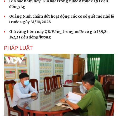
Giá bạc hôm nay: Giá bạc trong nước ở mức 61,9 triệu
đồng/kg
Quảng Ninh chấm dứt hoạt động các cơ sở giết mổ nhỏ lẻ
trước ngày 31/10/2026
Giá vàng hôm nay 7/8: Vàng trong nước có giá 139,2-
142,2 triệu đồng/lượng
PHÁP LUẬT
Văn hóa
Giải trí
Sân khấu - Điện ảnh
Nghệ sĩ
Văn học
Thời trang
Âm nhạc
Sao Việt
Di sản