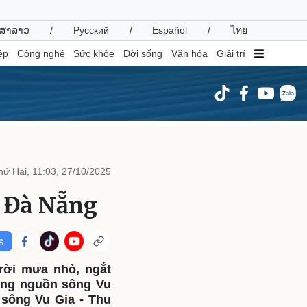
ສາລາວ
/
Русский
/
Español
/
ไทย
ệp
Công nghệ
Sức khỏe
Đời sống
Văn hóa
Giải trí
inh tế
Thị trường
ất động sản
Giá vàng
hứ Hai, 11:03, 27/10/2025
hởi nghiệp
Tiêu dùng
Tỷ giá
ở Đà Nẵng
Chứng khoán
Giá cà phê
oanh nghiệp
Công nghệ
trời mưa nhỏ, ngắt
hông tin doanh nghiệp
Sành điệu
ượng nguồn sông Vu
Doanh nghiệp 24h
Tin Công nghệ
 sông Vu Gia - Thu
Doanh nhân
Trải nghiệm