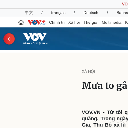
VO
中文
/
français
/
Deutsch
/
Bahas
Chính trị
Xã hội
Thế giới
Multimedia
K
Chính trị
Xã hội
Đảng
Tin 24h
XÃ HỘI
Tổ chức nhân sự
Dự báo thời tiết
Quốc hội
Giáo dục
Mưa to gây
Nhận diện sự thật
Dấu ấn VOV
Việc làm
Biển đảo
Pháp luật
Quân sự - Quốc phòng
VOV.VN - Từ tối q
Vụ án
Vũ khí
quãng. Trong ngày
Tin nóng
Việt Nam
Gia, Thu Bồ xả lũ
Tư vấn luật
Phân tích