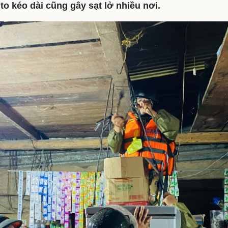
to kéo dài cũng gây sạt lở nhiều nơi.
eSports
V
Hậu trường
Văn hóa
Giải trí
D
Sân khấu - Điện ảnh
Nghệ sĩ
Văn học
Thời trang
Âm nhạc
Sao Việt
c
Di sản