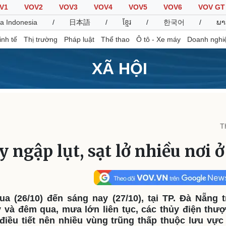
V1
VOV2
VOV3
VOV4
VOV5
VOV6
VOV GT
a Indonesia
/
日本語
/
ខ្មែរ
/
한국어
/
ພາ
inh tế
Thị trường
Pháp luật
Thể thao
Ô tô - Xe máy
Doanh nghi
XÃ HỘI
Thế giới
Multimedia
K
Quan sát
Video
B
T
Cuộc sống đó đây
Ảnh
K
Hồ sơ
E-Magazine
 ngập lụt, sạt lở nhiều nơi 
Infographic
Thể thao
Ô tô - Xe máy
D
ua (26/10) đến sáng nay (27/10), tại TP. Đà Nẵng 
Bóng đá
Ô tô
T
 và đêm qua, mưa lớn liên tục, các thủy điện th
Lịch thi đấu bóng đá
Xe máy
 điều tiết nên nhiều vùng trũng thấp thuộc lưu vực
Thế giới thể thao
Tư vấn