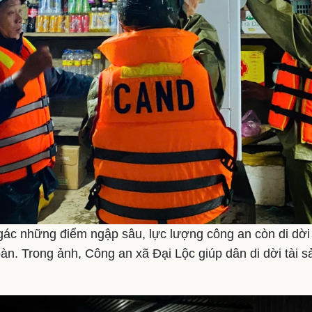
gác những điểm ngập sâu, lực lượng công an còn di dời 
oàn. Trong ảnh, Công an xã Đại Lộc giúp dân di dời tài s