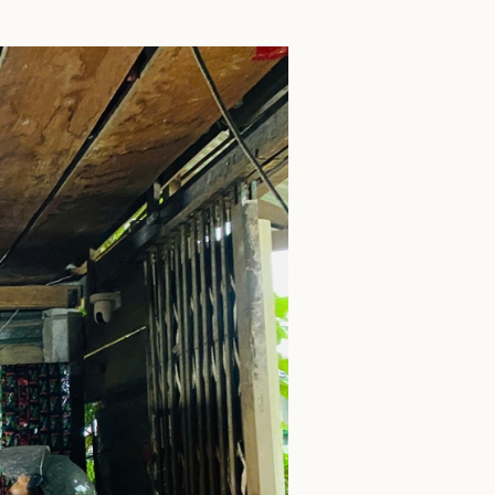
ì cộng đồng
Chuyển đổi số
u lịch
Podcast
Tư vấn
Câu chuyện thời sự
Săn Tour
Đọc truyện đêm khuya
heck-in
Cửa sổ tình yêu
Kể chuyện cho bé
Hạt giống tâm hồn