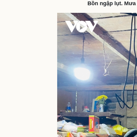
Bồn ngập lụt. Mưa 
Sức khỏe
Đời sống
Dinh dưỡng - món ngon
Nhà đẹp
Cây thuốc
Blog
Sản phụ khoa
Tình yêu - Gia đình
Nhi khoa
Nam khoa
Làm đẹp - giảm cân
Phòng mạch online
Ăn sạch sống khỏe
Cải chính