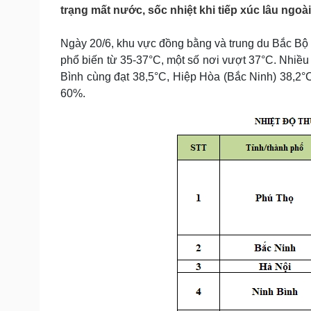
Tin nóng
Việt Nam
trạng mất nước, sốc nhiệt khi tiếp xúc lâu ngoài 
Tư vấn luật
Phân tích
Ngày 20/6, khu vực đồng bằng và trung du Bắc Bộ 
phổ biến từ 35-37°C, một số nơi vượt 37°C. Nhiều
Sức khỏe
Đời sống
Bình cùng đạt 38,5°C, Hiệp Hòa (Bắc Ninh) 38,2°C
60%.
Dinh dưỡng - món ngon
Nhà đẹp
Cây thuốc
Blog
Sản phụ khoa
Tình yêu - Gia đình
Nhi khoa
Nam khoa
Làm đẹp - giảm cân
Phòng mạch online
Ăn sạch sống khỏe
Cải chính