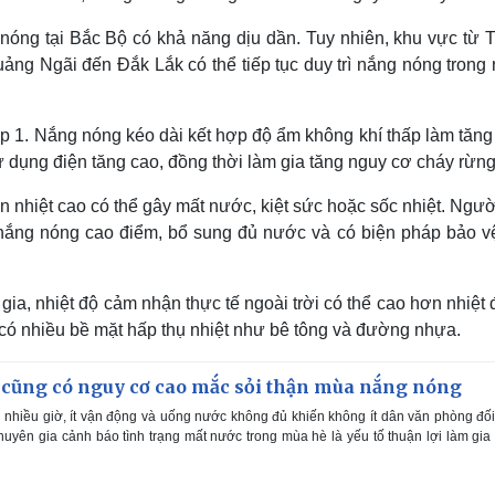
nóng tại Bắc Bộ có khả năng dịu dần. Tuy nhiên, khu vực từ 
ng Ngãi đến Đắk Lắk có thể tiếp tục duy trì nắng nóng trong 
ấp 1. Nắng nóng kéo dài kết hợp độ ẩm không khí thấp làm tăn
 dụng điện tăng cao, đồng thời làm gia tăng nguy cơ cháy rừng
ền nhiệt cao có thể gây mất nước, kiệt sức hoặc sốc nhiệt. Ngư
n nắng nóng cao điểm, bổ sung đủ nước và có biện pháp bảo v
a, nhiệt độ cảm nhận thực tế ngoài trời có thể cao hơn nhiệt 
 có nhiều bề mặt hấp thụ nhiệt như bê tông và đường nhựa.
cũng có nguy cơ cao mắc sỏi thận mùa nắng nóng
 nhiều giờ, ít vận động và uống nước không đủ khiến không ít dân văn phòng đố
huyên gia cảnh báo tình trạng mất nước trong mùa hè là yếu tố thuận lợi làm gia