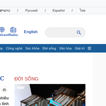
ສາລາວ
/
Русский
/
Español
/
ไทย
English
dcast
Radio
ệp
Công nghệ
Sức khỏe
Đời sống
Văn hóa
Giải trí
inh tế
Thị trường
ất động sản
Giá vàng
hởi nghiệp
Tiêu dùng
Tỷ giá
°C
ĐỜI SỐNG
Chứng khoán
Giá cà phê
oanh nghiệp
Công nghệ
nhiều
 tình
hông tin doanh nghiệp
Sành điệu