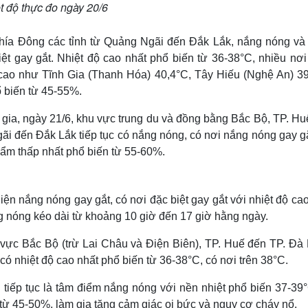
t độ thực đo ngày 20/6
hía Đông các tỉnh từ Quảng Ngãi đến Đắk Lắk, nắng nóng và
iệt gay gắt. Nhiệt độ cao nhất phổ biến từ 36-38°C, nhiều nơ
 cao như Tĩnh Gia (Thanh Hóa) 40,4°C, Tây Hiếu (Nghệ An) 39
 biến từ 45-55%.
ia, ngày 21/6, khu vực trung du và đồng bằng Bắc Bộ, TP. Hu
i đến Đắk Lắk tiếp tục có nắng nóng, có nơi nắng nóng gay gắ
ộ ẩm thấp nhất phổ biến từ 55-60%.
n nắng nóng gay gắt, có nơi đặc biệt gay gắt với nhiệt độ ca
g nóng kéo dài từ khoảng 10 giờ đến 17 giờ hằng ngày.
u vực Bắc Bộ (trừ Lai Châu và Điện Biên), TP. Huế đến TP. Đà
ó nhiệt độ cao nhất phổ biến từ 36-38°C, có nơi trên 38°C.
tiếp tục là tâm điểm nắng nóng với nền nhiệt phổ biến 37-39°
từ 45-50%, làm gia tăng cảm giác oi bức và nguy cơ cháy nổ.