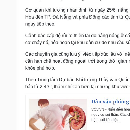
Cơ quan khí tượng nhận định từ ngày 25/6, nắng 
Hóa đến TP. Đà Nẵng và phía Đông các tỉnh từ Quả
ngày tiếp theo.
Cảnh báo cấp độ rủi ro thiên tai do nắng nóng ở c
cơ cháy nổ, hỏa hoạn tại khu dân cư do nhu cầu sử
Các chuyên gia cũng lưu ý, việc tiếp xúc lâu với n
cần hạn chế hoạt động ngoài trời trong thời gia
khỏe phù hợp.
Theo Trung tâm Dự báo Khí tượng Thủy văn Quốc gi
báo từ 2-4°C, thậm chí cao hơn tại những khu vực
Dân văn phòng 
VOV.VN - Ngồi điều hòa
nguy cơ sỏi thận. Các c
bệnh sỏi tiết niệu.