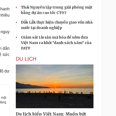
Thái Nguyên tập trung giải phóng mặt
Thanh
bằng dự án cao tốc CT07
nhiều
Đắk Lắk thực hiện chuyển giao vốn nhà
nước tại doanh nghiệp
g nguy
Giám sát tài sản mã hóa để sớm đưa
.
Việt Nam ra khỏi "danh sách xám" của
FATF
ời dân
ệ sức
DU LỊCH
độ dự
i mặt
 tăng
Du lịch biển Việt Nam: Muốn bứt