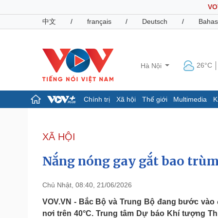
VO
中文
/
français
/
Deutsch
/
Bahas
26°C
Hà Nội
Chính trị
Xã hội
Thế giới
Multimedia
K
Chính trị
Xã hội
Đảng
Tin 24h
XÃ HỘI
Tổ chức nhân sự
Dự báo thời tiết
Quốc hội
Giáo dục
Nắng nóng gay gắt bao trùm 
Nhận diện sự thật
Dấu ấn VOV
Việc làm
Biển đảo
Chủ Nhật, 08:40, 21/06/2026
Pháp luật
Quân sự - Quốc phòng
VOV.VN - Bắc Bộ và Trung Bộ đang bước vào đ
nơi trên 40°C. Trung tâm Dự báo Khí tượng T
Vụ án
Vũ khí