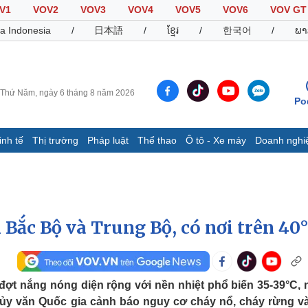
V1
VOV2
VOV3
VOV4
VOV5
VOV6
VOV GT
a Indonesia
/
日本語
/
ខ្មែរ
/
한국어
/
ພາ
Thứ Năm, ngày 6 tháng 8 năm 2026
Po
inh tế
Thị trường
Pháp luật
Thể thao
Ô tô - Xe máy
Doanh nghi
Thế giới
Multimedia
K
Quan sát
Video
B
Cuộc sống đó đây
Ảnh
K
Hồ sơ
E-Magazine
Bắc Bộ và Trung Bộ, có nơi trên 40
Infographic
Thể thao
Ô tô - Xe máy
D
ợt nắng nóng diện rộng với nền nhiệt phổ biến 35-39°C, 
hủy văn Quốc gia cảnh báo nguy cơ cháy nổ, cháy rừng và
Bóng đá
Ô tô
T