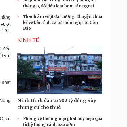
Ba phim Việt cùng “đổ bộ” phòng vé
tháng 8, đối đầu loạt bom tấn ngoại
Thanh âm vượt đại dương: Chuyện chưa
 nắng
kể về bản tình ca từ chốn ngục tù Côn
i vượt
Đảo
,1°C,
KINH TẾ
ế đến
t với
o nhất
Ninh Bình đầu tư 502 tỷ đồng xây
 Nẵng
chung cư cho thuê
Phòng vệ thương mại phát huy hiệu quả
C, có
từ hệ thống cảnh báo sớm