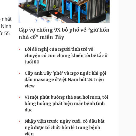
Doanh nghiệp 24h
Tin Công nghệ
Doanh nhân
Trải nghiệm
ì cộng đồng
Chuyển đổi số
 nhất
 Ninh
Cặp vợ chồng 9X bỏ phố về “giữ hồn
u lịch
Podcast
ừ 55-
nhà cổ” miền Tây
Tư vấn
Câu chuyện thời sự
Săn Tour
Đọc truyện đêm khuya
Lời đề nghị của người tình trẻ về
heck-in
Cửa sổ tình yêu
chuyện có con chung khiến tôi bế tắc ở
Kể chuyện cho bé
tuổi 80
Hạt giống tâm hồn
Clip anh Tây 'phê' và ngơ ngác khi gội
đầu massage ở Việt Nam hút 24 triệu
view
Vì một phút buông thả sau hơi men, tôi
bàng hoàng phát hiện mắc bệnh tình
dục
Nhập viện trước ngày cưới, cô dâu bất
ngờ được tổ chức hôn lễ trong bệnh
viện