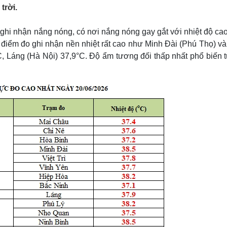
Lịch thi đấu bóng đá
Xe máy
trời.
Thế giới thể thao
Tư vấn
eSports
V
ghi nhận nắng nóng, có nơi nắng nóng gay gắt với nhiệt độ cao
Hậu trường
 điểm đo ghi nhận nền nhiệt rất cao như Minh Đài (Phú Thọ) và
Văn hóa
Giải trí
D
, Láng (Hà Nội) 37,9°C. Độ ẩm tương đối thấp nhất phổ biến t
Sân khấu - Điện ảnh
Nghệ sĩ
Văn học
Thời trang
Âm nhạc
Sao Việt
c
Di sản