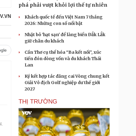
phá phải vượt khỏi lợi thế tự nhiên
V.VN
Khách quốc tế đến Việt Nam 7 tháng
2026: Những con số nổi bật
Nhặt bỏ 'hạt sạn' để làng biển Đắk Lắk
giữ chân du khách
gle
Cần Thơ cụ thể hóa “Ba kết nối”, xúc
tiến đón dòng vốn và du khách Thái
Lan
Ký kết hợp tác đăng cai Vòng chung kết
.
Giải Vô địch Golf nghiệp dư thế giới
2027
THỊ TRƯỜNG
í.