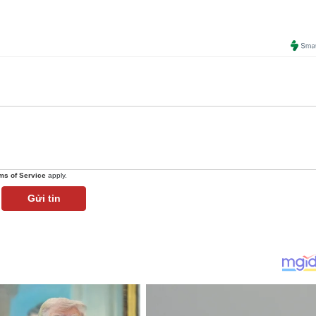
ms of Service
apply.
Gửi tin