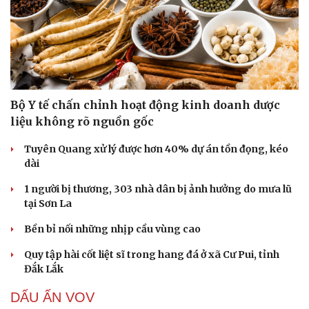
Bộ Y tế chấn chỉnh hoạt động kinh doanh dược
liệu không rõ nguồn gốc
Tuyên Quang xử lý được hơn 40% dự án tồn đọng, kéo
dài
1 người bị thương, 303 nhà dân bị ảnh hưởng do mưa lũ
tại Sơn La
Bền bỉ nối những nhịp cầu vùng cao
Du lịch
Podcast
Quy tập hài cốt liệt sĩ trong hang đá ở xã Cư Pui, tỉnh
Tư vấn
Câu chuyện thời sự
Đắk Lắk
Săn Tour
Đọc truyện đêm khuya
check-in
Cửa sổ tình yêu
DẤU ẤN VOV
Kể chuyện cho bé