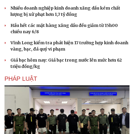
Nhiều doanh nghiệp kinh doanh xăng dầu kém chất
lượng bị xử phạt hơn 1,7 tỷ đồng
Hầu hết các mặt hàng xăng dầu đều giảm từ 15h00
chiều nay 6/8
Vĩnh Long kiểm tra phát hiện 17 trường hợp kinh doanh
Sức khỏe
Đời sống
vàng, bạc, đá quý vi phạm
Dinh dưỡng - món ngon
Nhà đẹp
Cây thuốc
Blog
Giá bạc hôm nay: Giá bạc trong nước lên mức hơn 62
Sản phụ khoa
Tình yêu - Gia đình
triệu đồng/kg
Nhi khoa
PHÁP LUẬT
Nam khoa
Làm đẹp - giảm cân
Phòng mạch online
Ăn sạch sống khỏe