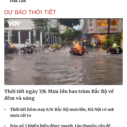
Đắk Lắk
DỰ BÁO THỜI TIẾT
Thời tiết ngày 7/8: Mưa lớn bao trùm Bắc Bộ về
đêm và sáng
Thời tiết hôm nay 6/8: Bắc Bộ mưa lớn, Hà Nội có nơi
mưa rất to
Bão số 3 khiến biển động mạnh, tàu thuyền cần đề