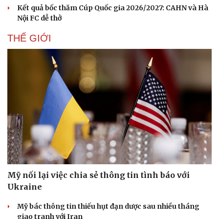
Kết quả bốc thăm Cúp Quốc gia 2026/2027: CAHN và Hà
Nội FC dễ thở
THẾ GIỚI
Văn hóa
Giải trí
Sân khấu - Điện ảnh
Nghệ sĩ
Văn học
Thời trang
Mỹ nối lại việc chia sẻ thông tin tình báo với
Âm nhạc
Sao Việt
Ukraine
Di sản
Mỹ bác thông tin thiếu hụt đạn dược sau nhiều tháng
giao tranh với Iran