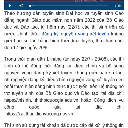
R
-
1:38
L
P
M
o
l
u
a
Theo hướng dẫn tuyển sinh Đại học và tuyển sinh Cao
a
t
e
d
y
e
e
đẳng ngành Giáo dục mầm non năm 2022 của Bộ Giáo
d
m
:
dục và Đào tạo, từ hôm nay (22/7), các thí sinh trên cả
6
.
a
2
nước chính thức
đăng ký nguyện vọng xét tuyển
không
4
%
giới hạn số lần bằng hình thức trực tuyến, thời hạn cuối
i
đến 17 giờ ngày 20/8.
n
i
Trong thời gian gần 1 tháng (từ ngày 22/7 - 20/08), các thí
sinh có thể đồng thời đăng ký, điều chỉnh và bổ sung
n
nguyện vọng đăng ký xét tuyển không giới hạn số lần,
g
nhưng việc đăng ký, điều chỉnh nguyện vọng xét tuyển đều
T
phải thực hiện bằng hình thức trực tuyến, trên Hệ thống hỗ
i
trợ tuyển sinh của Bộ Giáo dục và Đào tạo, tại địa chỉ:
https://thisinh. thithptquocgia.edu.vn hoặc Cổng dịch vụ
m
công quốc gia tại địa chỉ:
e
https://xacthuc.dichvucong.gov.vn.
Thí sinh sử dụng tài khoản đã được cấp để xử lý thông tin