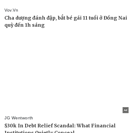
Kinh tế
Thị trường
Bất động sản
Giá vàng
Khởi nghiệp
Tiêu dùng
Tỷ giá
Chứng khoán