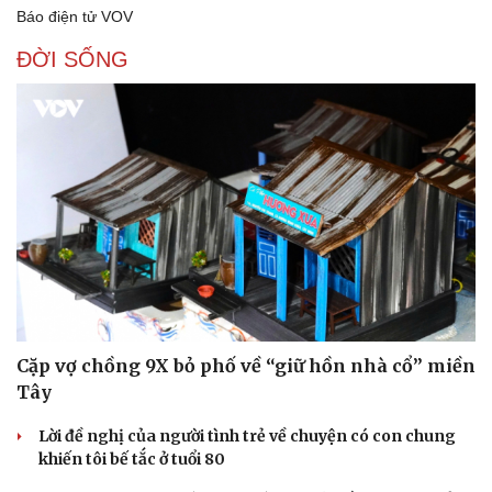
Báo điện tử VOV
Thể thao
Ô tô - Xe máy
Bóng đá
Ô tô
ĐỜI SỐNG
Lịch thi đấu bóng đá
Xe máy
Thế giới thể thao
Tư vấn
eSports
Hậu trường
Cặp vợ chồng 9X bỏ phố về “giữ hồn nhà cổ” miền
Tây
Lời đề nghị của người tình trẻ về chuyện có con chung
khiến tôi bế tắc ở tuổi 80