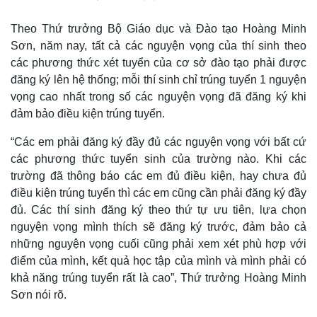
Theo Thứ trưởng Bộ Giáo dục và Đào tạo Hoàng Minh
Sơn, năm nay, tất cả các nguyện vọng của thí sinh theo
các phương thức xét tuyển của cơ sở đào tạo phải được
đăng ký lên hệ thống; mỗi thí sinh chỉ trúng tuyển 1 nguyện
vọng cao nhất trong số các nguyện vọng đã đăng ký khi
đảm bảo điều kiện trúng tuyển.
“Các em phải đăng ký đầy đủ các nguyện vọng với bất cứ
các phương thức tuyển sinh của trường nào. Khi các
trường đã thông báo các em đủ điều kiện, hay chưa đủ
điều kiện trúng tuyển thì các em cũng cần phải đăng ký đầy
Thế giới
Multimedia
đủ. Các thí sinh đăng ký theo thứ tự ưu tiên, lựa chọn
Quan sát
Video
nguyện vọng mình thích sẽ đăng ký trước, đảm bảo cả
Cuộc sống đó đây
Ảnh
những nguyện vọng cuối cũng phải xem xét phù hợp với
Hồ sơ
E-Magazine
điểm của mình, kết quả học tập của mình và mình phải có
Infographic
khả năng trúng tuyển rất là cao”, Thứ trưởng Hoàng Minh
Sơn nói rõ.