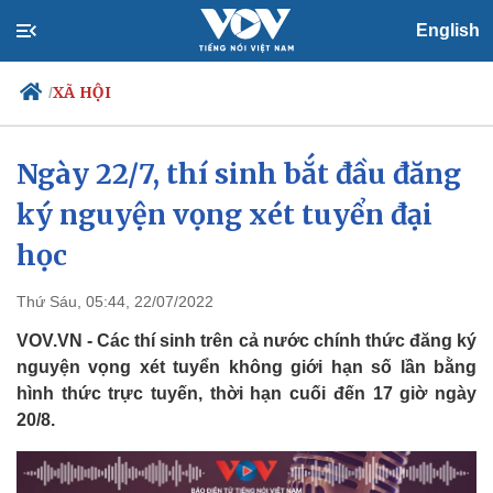
English
XÃ HỘI
/
Ngày 22/7, thí sinh bắt đầu đăng
ký nguyện vọng xét tuyển đại
Chính trị
Xã hội
Đảng
Tin 24h
học
Tổ chức nhân sự
Dự báo thời tiết
Quốc hội
Giáo dục
Thứ Sáu, 05:44, 22/07/2022
Nhận diện sự thật
Dấu ấn VOV
Việc làm
VOV.VN - Các thí sinh trên cả nước chính thức đăng ký
Biển đảo
nguyện vọng xét tuyển không giới hạn số lần bằng
hình thức trực tuyến, thời hạn cuối đến 17 giờ ngày
20/8.