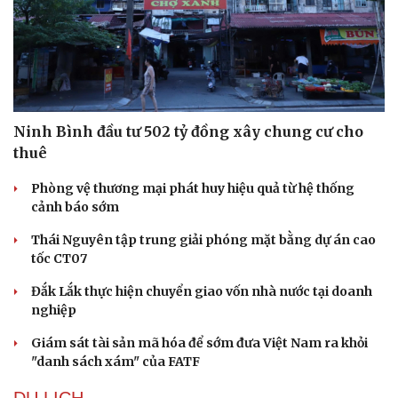
Doanh nghiệp
Công nghệ
Thông tin doanh nghiệp
Sành điệu
Doanh nghiệp 24h
Tin Công nghệ
Ninh Bình đầu tư 502 tỷ đồng xây chung cư cho
Doanh nhân
Trải nghiệm
thuê
Vì cộng đồng
Chuyển đổi số
Phòng vệ thương mại phát huy hiệu quả từ hệ thống
cảnh báo sớm
Thái Nguyên tập trung giải phóng mặt bằng dự án cao
tốc CT07
Đắk Lắk thực hiện chuyển giao vốn nhà nước tại doanh
nghiệp
Giám sát tài sản mã hóa để sớm đưa Việt Nam ra khỏi
"danh sách xám" của FATF