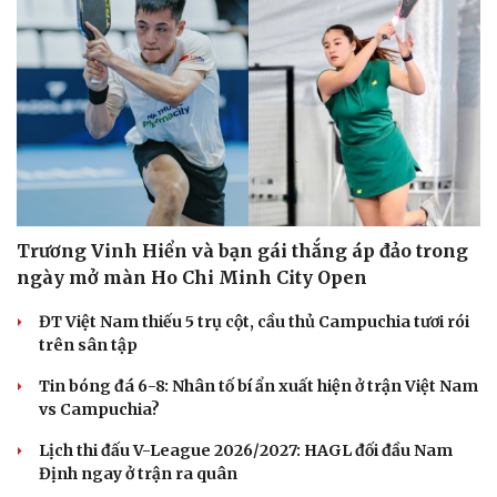
Trương Vinh Hiển và bạn gái thắng áp đảo trong
ngày mở màn Ho Chi Minh City Open
ĐT Việt Nam thiếu 5 trụ cột, cầu thủ Campuchia tươi rói
trên sân tập
Tin bóng đá 6-8: Nhân tố bí ẩn xuất hiện ở trận Việt Nam
vs Campuchia?
Lịch thi đấu V-League 2026/2027: HAGL đối đầu Nam
Định ngay ở trận ra quân