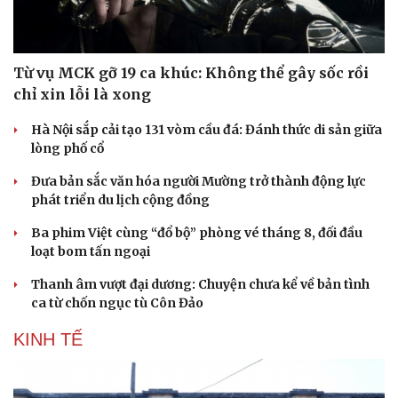
Từ vụ MCK gỡ 19 ca khúc: Không thể gây sốc rồi
chỉ xin lỗi là xong
Hà Nội sắp cải tạo 131 vòm cầu đá: Đánh thức di sản giữa
lòng phố cổ
Đưa bản sắc văn hóa người Mường trở thành động lực
phát triển du lịch cộng đồng
Ba phim Việt cùng “đổ bộ” phòng vé tháng 8, đối đầu
loạt bom tấn ngoại
Thanh âm vượt đại dương: Chuyện chưa kể về bản tình
ca từ chốn ngục tù Côn Đảo
KINH TẾ
Pháp luật
Quân sự - Quốc phòng
Vụ án
Vũ khí
Tin nóng
Việt Nam