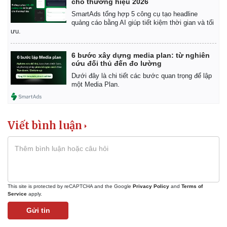
cho thương hiệu 2026
SmartAds tổng hợp 5 công cụ tạo headline
quảng cáo bằng AI giúp tiết kiệm thời gian và tối
ưu.
6 bước xây dựng media plan: từ nghiên
cứu đối thủ đến đo lường
Dưới đây là chi tiết các bước quan trọng để lập
một Media Plan.
Viết bình luận
This site is protected by reCAPTCHA and the Google
Privacy Policy
and
Terms of
Service
apply.
Gửi tin