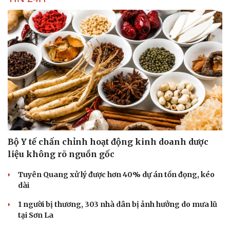
Săn Tour
Đọc truyện đêm khuya
check-in
Cửa sổ tình yêu
Kể chuyện cho bé
Hạt giống tâm hồn
Bộ Y tế chấn chỉnh hoạt động kinh doanh dược
liệu không rõ nguồn gốc
Tuyên Quang xử lý được hơn 40% dự án tồn đọng, kéo
dài
1 người bị thương, 303 nhà dân bị ảnh hưởng do mưa lũ
tại Sơn La