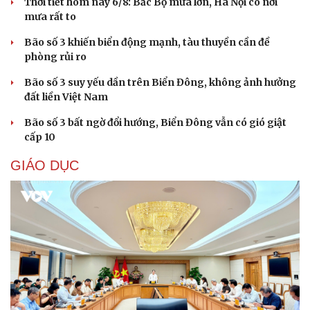
Thời tiết hôm nay 6/8: Bắc Bộ mưa lớn, Hà Nội có nơi
mưa rất to
Bão số 3 khiến biển động mạnh, tàu thuyền cần đề
phòng rủi ro
Bão số 3 suy yếu dần trên Biển Đông, không ảnh hưởng
đất liền Việt Nam
Bão số 3 bất ngờ đổi hướng, Biển Đông vẫn có gió giật
cấp 10
GIÁO DỤC
Cải chính