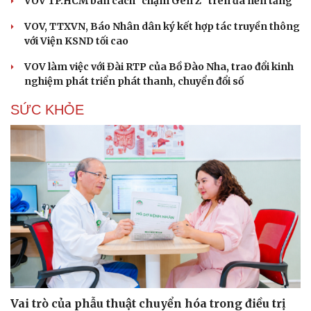
VOV TP.HCM bàn cách "chạm Gen Z" trên đa nền tảng
VOV, TTXVN, Báo Nhân dân ký kết hợp tác truyền thông
với Viện KSND tối cao
Văn hóa
Giải trí
VOV làm việc với Đài RTP của Bồ Đào Nha, trao đổi kinh
Sân khấu - Điện ảnh
Nghệ sĩ
nghiệm phát triển phát thanh, chuyển đổi số
Văn học
Thời trang
Âm nhạc
Sao Việt
SỨC KHỎE
Di sản
Vai trò của phẫu thuật chuyển hóa trong điều trị