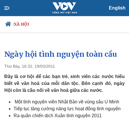
English
XÃ HỘI
/
Ngày hội tình nguyện toàn cầu
Chính trị
Xã hội
Đảng
Tin 24h
Thứ Bảy, 16:32, 19/03/2011
Tổ chức nhân sự
Dự báo thời tiết
Quốc hội
Giáo dục
Đây là cơ hội để các bạn trẻ, sinh viên các nước hiểu
Nhận diện sự thật
Dấu ấn VOV
biết về văn hoá của mỗi dân tộc. Bên cạnh đó, ngày
Việc làm
Hội còn là cầu nối về văn hoá giữa các nước.
Biển đảo
Một tình nguyện viên Nhật Bản về vùng sâu U Minh
Tiếp tục tăng cường năng lực hoạt động tình nguyện
Ra quân chiến dịch Xuân tình nguyện 2011