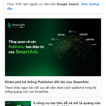
Chọn VOV làm nguồn ưu tiên trên
Google Search
.
Xem hướng
dẫn.
Thế giới
Multimedia
Quan sát
Video
Cuộc sống đó đây
Ảnh
Hồ sơ
E-Magazine
Infographic
Khám phá hệ thống Publisher đối tác của SmartAds
Tham khảo ngay bài viết sau để nắm danh sách publisher trong hệ
thống quảng cáo của SmartAds.
5 công cụ tạo tiêu đề và mô tả quảng cáo