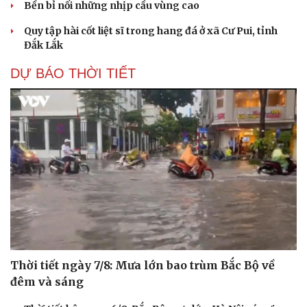
Bền bỉ nối những nhịp cầu vùng cao
Quy tập hài cốt liệt sĩ trong hang đá ở xã Cư Pui, tỉnh
Đắk Lắk
DỰ BÁO THỜI TIẾT
Thời tiết ngày 7/8: Mưa lớn bao trùm Bắc Bộ về
đêm và sáng