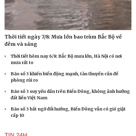
Thời tiết ngày 7/8: Mưa lớn bao trùm Bắc Bộ về
đêm và sáng
Thời tiết hôm nay 6/8: Bắc Bộ mưa lớn, Hà Nội có nơi
mưa rất to
Bão số 3 khiến biển động mạnh, tàu thuyền cần đề
phòng rủi ro
Bão số 3 suy yếu dần trên Biển Đông, không ảnh hưởng
đất liền Việt Nam
Bão số 3 bất ngờ đổi hướng, Biển Đông vẫn có gió giật
cấp 10
Du lịch
Podcast
TIN 24H
Tư vấn
Câu chuyện thời sự