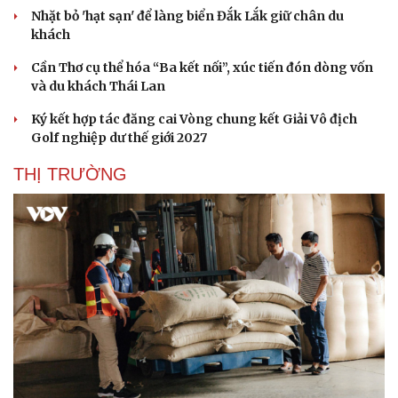
Nhặt bỏ 'hạt sạn' để làng biển Đắk Lắk giữ chân du
khách
Cần Thơ cụ thể hóa “Ba kết nối”, xúc tiến đón dòng vốn
và du khách Thái Lan
Ký kết hợp tác đăng cai Vòng chung kết Giải Vô địch
Golf nghiệp dư thế giới 2027
THỊ TRƯỜNG
Thể thao
Ô tô - Xe máy
Bóng đá
Ô tô
Lịch thi đấu bóng đá
Xe máy
Thế giới thể thao
Tư vấn
eSports
Hậu trường