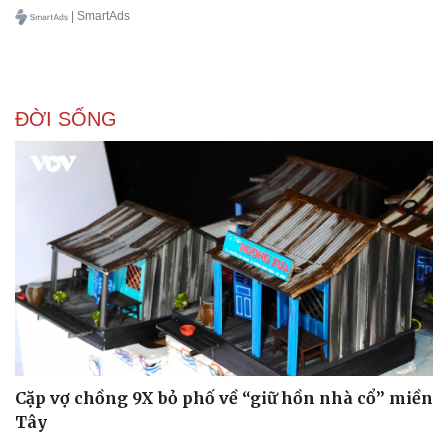
| SmartAds
Kinh tế
Thị trường
Bất động sản
Giá vàng
Khởi nghiệp
Tiêu dùng
Tỷ giá
ĐỜI SỐNG
Chứng khoán
Giá cà phê
Cặp vợ chồng 9X bỏ phố về “giữ hồn nhà cổ” miền
Tây