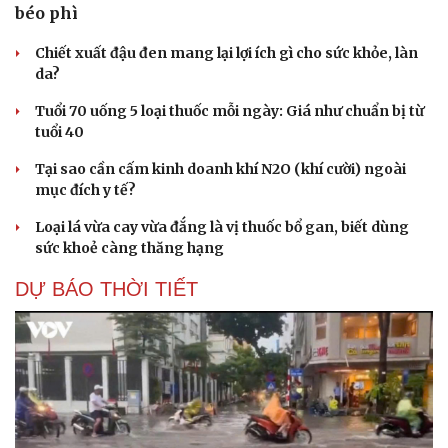
béo phì
Chiết xuất đậu đen mang lại lợi ích gì cho sức khỏe, làn
da?
Tuổi 70 uống 5 loại thuốc mỗi ngày: Giá như chuẩn bị từ
tuổi 40
Tại sao cần cấm kinh doanh khí N2O (khí cười) ngoài
mục đích y tế?
Loại lá vừa cay vừa đắng là vị thuốc bổ gan, biết dùng
sức khoẻ càng thăng hạng
DỰ BÁO THỜI TIẾT