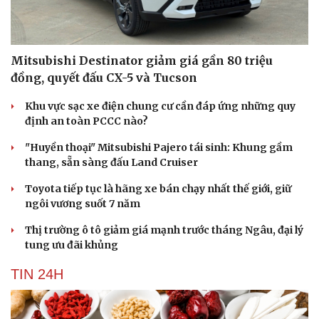
Mitsubishi Destinator giảm giá gần 80 triệu
Sức khỏe
Đời sống
đồng, quyết đấu CX-5 và Tucson
Dinh dưỡng - món ngon
Nhà đẹp
Cây thuốc
Blog
Khu vực sạc xe điện chung cư cần đáp ứng những quy
Sản phụ khoa
Tình yêu - Gia đình
định an toàn PCCC nào?
Nhi khoa
Nam khoa
"Huyền thoại" Mitsubishi Pajero tái sinh: Khung gầm
Làm đẹp - giảm cân
thang, sẵn sàng đấu Land Cruiser
Phòng mạch online
Ăn sạch sống khỏe
Toyota tiếp tục là hãng xe bán chạy nhất thế giới, giữ
ngôi vương suốt 7 năm
Thị trường ô tô giảm giá mạnh trước tháng Ngâu, đại lý
tung ưu đãi khủng
TIN 24H