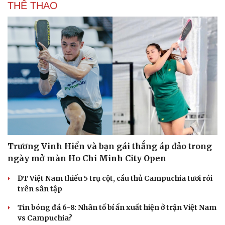
THỂ THAO
Doanh nghiệp
Công nghệ
Thông tin doanh nghiệp
Sành điệu
Doanh nghiệp 24h
Tin Công nghệ
Doanh nhân
Trải nghiệm
Vì cộng đồng
Chuyển đổi số
Trương Vinh Hiển và bạn gái thắng áp đảo trong
ngày mở màn Ho Chi Minh City Open
ĐT Việt Nam thiếu 5 trụ cột, cầu thủ Campuchia tươi rói
trên sân tập
Tin bóng đá 6-8: Nhân tố bí ẩn xuất hiện ở trận Việt Nam
vs Campuchia?