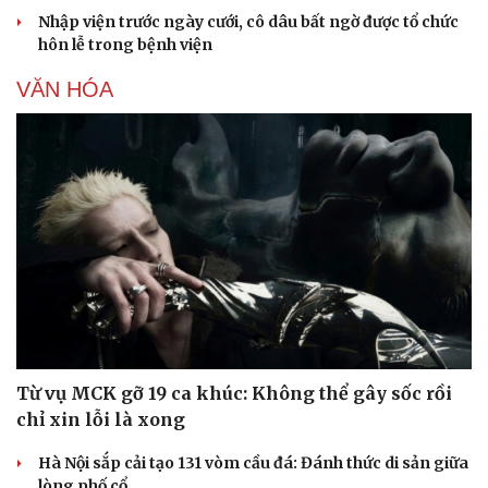
Nhập viện trước ngày cưới, cô dâu bất ngờ được tổ chức
hôn lễ trong bệnh viện
VĂN HÓA
Từ vụ MCK gỡ 19 ca khúc: Không thể gây sốc rồi
chỉ xin lỗi là xong
Hà Nội sắp cải tạo 131 vòm cầu đá: Đánh thức di sản giữa
lòng phố cổ