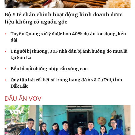
Bộ Y tế chấn chỉnh hoạt động kinh doanh dược
liệu không rõ nguồn gốc
Tuyên Quang xử lý được hơn 40% dự án tồn đọng, kéo
dài
1 người bị thương, 303 nhà dân bị ảnh hưởng do mưa lũ
tại Sơn La
Bền bỉ nối những nhịp cầu vùng cao
Quy tập hài cốt liệt sĩ trong hang đá ở xã Cư Pui, tỉnh
Đắk Lắk
DẤU ẤN VOV