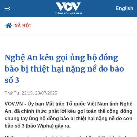
English
XÃ HỘI
/
Nghệ An kêu gọi ủng hộ đồng
Chính trị
Xã hội
Đảng
Tin 24h
bào bị thiệt hại nặng nề do bão
Tổ chức nhân sự
Dự báo thời tiết
số 3
Quốc hội
Giáo dục
Nhận diện sự thật
Dấu ấn VOV
Việc làm
Thứ Tư, 22:19, 23/07/2025
Biển đảo
VOV.VN - Ủy ban Mặt trận Tổ quốc Việt Nam tỉnh Nghệ
An, đã chính thức phát lời kêu gọi toàn thể cộng đồng
chung tay ủng hộ đồng bào bị thiệt hại nặng nề do cơn
bão số 3 (bão Wipha) gây ra.