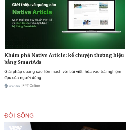
Doanh nghiệp
Công nghệ
Thông tin doanh nghiệp
Sành điệu
Doanh nghiệp 24h
Tin Công nghệ
Doanh nhân
Trải nghiệm
Vì cộng đồng
Chuyển đổi số
Khám phá Native Article: kể chuyện thương hiệu
bằng SmartAds
Giải pháp quảng cáo liền mạch với bài viết, hòa vào trải nghiệm
đọc của người dùng.
| FPT Online
ĐỜI SỐNG