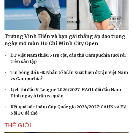
Trương Vinh Hiển và bạn gái thắng áp đảo trong
ngày mở màn Ho Chi Minh City Open
ĐT Việt Nam thiếu 5 trụ cột, cầu thủ Campuchia tươi rói
trên sân tập
Tin bóng đá 6-8: Nhân tố bí ẩn xuất hiện ở trận Việt Nam
vs Campuchia?
Lịch thi đấu V-League 2026/2027: HAGL đối đầu Nam
Định ngay ở trận ra quân
Du lịch
Podcast
Kết quả bốc thăm Cúp Quốc gia 2026/2027: CAHN và Hà
Tư vấn
Câu chuyện thời sự
Nội FC dễ thở
Săn Tour
Đọc truyện đêm khuya
THẾ GIỚI
check-in
Cửa sổ tình yêu
Kể chuyện cho bé