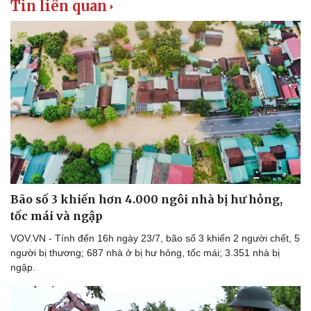
Tin liên quan
Thể thao
Ô tô - Xe máy
Bóng đá
Ô tô
Lịch thi đấu bóng đá
Xe máy
Thế giới thể thao
Tư vấn
eSports
Hậu trường
Bão số 3 khiến hơn 4.000 ngôi nhà bị hư hỏng,
tốc mái và ngập
VOV.VN - Tính đến 16h ngày 23/7, bão số 3 khiến 2 người chết, 5
người bị thương; 687 nhà ở bị hư hỏng, tốc mái; 3.351 nhà bị
ngập.