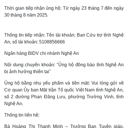
Thời gian tiếp nhận ủng hộ: Từ ngày 23 tháng 7 đến ngày
30 tháng 8 năm 2025.
Thông tin tiếp nhận: Tên tài khoản: Ban Cứu trợ tỉnh Nghệ
An, số tài khoản: 5108856666
Ngân hàng BIDV chi nhánh Nghệ An
Nội dung chuyển khoản: "Ủng hộ đồng bào tỉnh Nghệ An
bị ảnh hưởng thiên tai"
Thế giới
Multimedia
Ủng hộ bằng nhu yếu phẩm và tiền mặt: Vui lòng gửi về
Cơ quan Ủy ban Mặt trận Tổ quốc Việt Nam tỉnh Nghệ An,
Quan sát
Video
Cuộc sống đó đây
Ảnh
số 2 đường Phan Đăng Lưu, phường Trường Vinh, tỉnh
Hồ sơ
E-Magazine
Nghệ An.
Infographic
Thông tin liên hệ:
Bà Hoàng Thị Thanh Minh – Trưởng Ban Tuyên giáo,