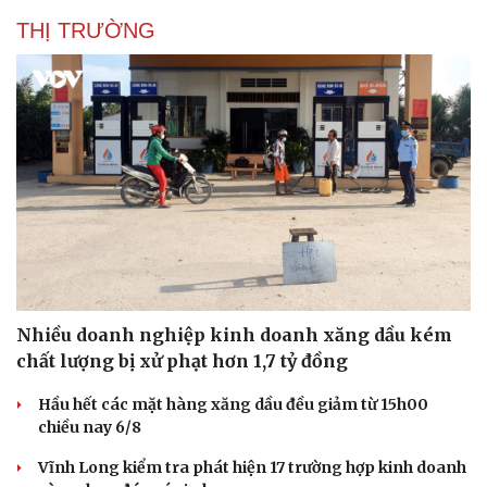
THỊ TRƯỜNG
Văn hóa
Giải trí
Nhiều doanh nghiệp kinh doanh xăng dầu kém
Sân khấu - Điện ảnh
Nghệ sĩ
chất lượng bị xử phạt hơn 1,7 tỷ đồng
Văn học
Thời trang
Âm nhạc
Sao Việt
Hầu hết các mặt hàng xăng dầu đều giảm từ 15h00
Di sản
chiều nay 6/8
Vĩnh Long kiểm tra phát hiện 17 trường hợp kinh doanh