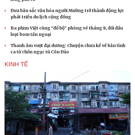
Đưa bản sắc văn hóa người Mường trở thành động lực
phát triển du lịch cộng đồng
Ba phim Việt cùng “đổ bộ” phòng vé tháng 8, đối đầu
loạt bom tấn ngoại
Thanh âm vượt đại dương: Chuyện chưa kể về bản tình
Sức khỏe
Đời sống
ca từ chốn ngục tù Côn Đảo
Dinh dưỡng - món ngon
Nhà đẹp
Cây thuốc
Blog
KINH TẾ
Sản phụ khoa
Tình yêu - Gia đình
Nhi khoa
Nam khoa
Làm đẹp - giảm cân
Phòng mạch online
Ăn sạch sống khỏe