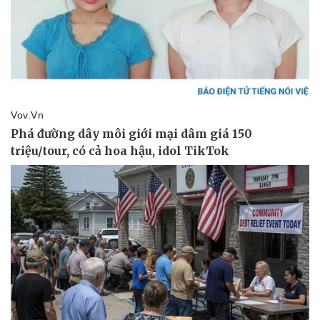
Vụ án
Vũ khí
Tin nóng
Việt Nam
Tư vấn luật
Phân tích