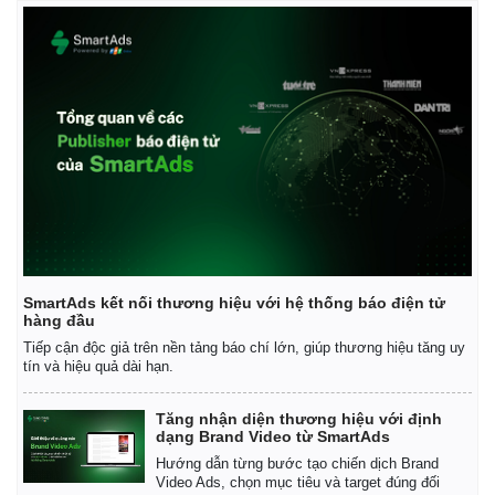
SmartAds kết nối thương hiệu với hệ thống báo điện tử
hàng đầu
Tiếp cận độc giả trên nền tảng báo chí lớn, giúp thương hiệu tăng uy
tín và hiệu quả dài hạn.
Kinh tế
Thị trường
Bất động sản
Giá vàng
Tăng nhận diện thương hiệu với định
Khởi nghiệp
Tiêu dùng
dạng Brand Video từ SmartAds
Tỷ giá
Hướng dẫn từng bước tạo chiến dịch Brand
Chứng khoán
Video Ads, chọn mục tiêu và target đúng đối