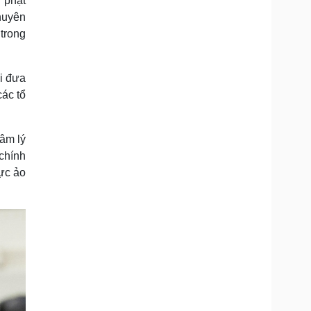
 phạt
huyên
trong
i đưa
ác tổ
tâm lý
chính
lực ảo