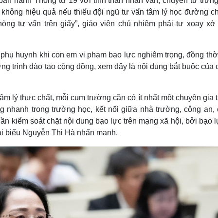
ban hành Thông tư 19 với tinh thần nhân văn, chuyển từ trừng
 không hiệu quả nếu thiếu đội ngũ tư vấn tâm lý học đường c
òng tư vấn trên giấy”, giáo viên chủ nhiệm phải tự xoay xở 
a phụ huynh khi con em vi phạm bạo lực nghiêm trọng, đồng thờ
g trình đào tạo cộng đồng, xem đây là nội dung bắt buộc của c
âm lý thực chất, mỗi cụm trường cần có ít nhất một chuyên gia 
 nhanh trong trường học, kết nối giữa nhà trường, công an, 
 Cần kiểm soát chặt nội dung bạo lực trên mạng xã hội, bởi bạo 
đại biểu Nguyễn Thị Hà nhấn mạnh.