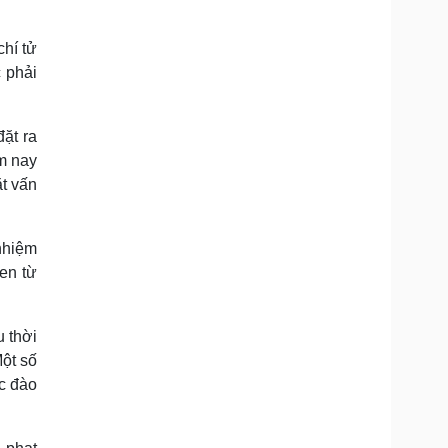
chí tử
 phải
ặt ra
m nay
ặt vấn
 nhiệm
en từ
u thời
Một số
ợc đào