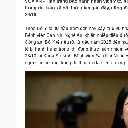
VOV.VN - Tình trạng bạo hành nhân viên y tế,
Tin nóng
Việt Nam
trong dư luận xã hội thời gian gần đây, cũng 
Tư vấn luật
Phân tích
29/10.
Theo Bộ Y tế, từ đầu năm đến nay xảy ra 6 vụ nhân
Sức khỏe
Đời sống
Bệnh viện Sản Nhi Nghệ An, khiến nhiều điều dưỡn
Dinh dưỡng - món ngon
Nhà đẹp
Công an, Bộ Y tế nêu rõ, từ đầu năm 2025 đến nay,
Cây thuốc
Blog
tế bị hành hung trong khi đang thực hiện nhiệm v
Sản phụ khoa
Tình yêu - Gia đình
23/10 tại Khoa Sơ sinh, Bệnh viện Sản Nhi Nghệ A
Nhi khoa
người bị thương, trong đó 4 người là điều dưỡng.
Nam khoa
Làm đẹp - giảm cân
Phòng mạch online
Ăn sạch sống khỏe
Cải chính