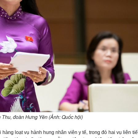
h Thu, đoàn Hưng Yên (Ảnh: Quốc hội)
àng loạt vụ hành hung nhân viên y tế, trong đó hai vụ liên ti