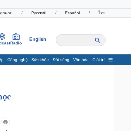
ສາລາວ
/
Русский
/
Español
/
ไทย
English
dcast
Radio
ệp
Công nghệ
Sức khỏe
Đời sống
Văn hóa
Giải trí
inh tế
Thị trường
ất động sản
Giá vàng
hởi nghiệp
Tiêu dùng
Tỷ giá
học
Chứng khoán
Giá cà phê
oanh nghiệp
Công nghệ
hông tin doanh nghiệp
Sành điệu