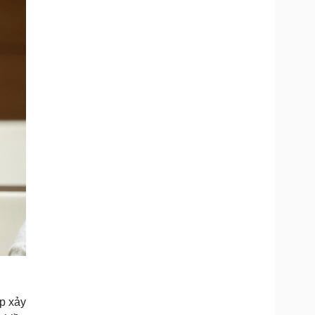
ếp xảy