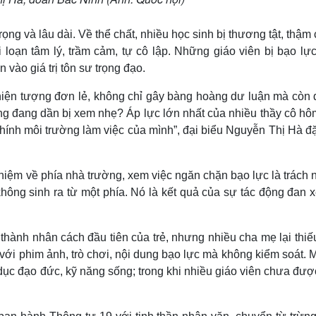
ng và lâu dài. Về thể chất, nhiều học sinh bị thương tật, thậm 
 loạn tâm lý, trầm cảm, tự cô lập. Những giáo viên bị bạo lực
 vào giá trị tôn sư trọng đạo.
iện tượng đơn lẻ, không chỉ gây bàng hoàng dư luận mà còn đ
g đang dần bị xem nhẹ? Áp lực lớn nhất của nhiều thầy cô hô
chính môi trường làm việc của mình”, đại biểu Nguyễn Thị Hà đ
hiệm về phía nhà trường, xem việc ngăn chặn bạo lực là trách
ông sinh ra từ một phía. Nó là kết quả của sự tác động đan x
 thành nhân cách đầu tiên của trẻ, nhưng nhiều cha mẹ lại thiế
 với phim ảnh, trò chơi, nội dung bạo lực mà không kiểm soát. 
dục đạo đức, kỹ năng sống; trong khi nhiều giáo viên chưa đư