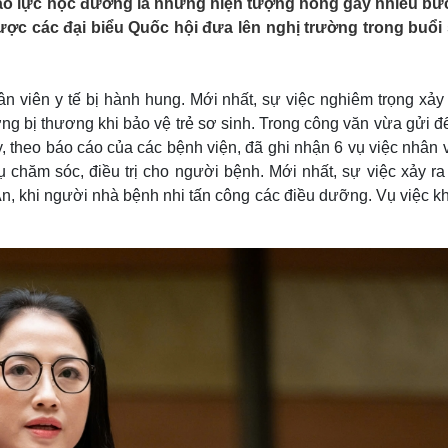
 bạo lực học đường là những hiện tượng nóng gây nhiều bứ
Lịch thi đấu bóng đá
Xe máy
được các đại biểu Quốc hội đưa lên nghị trường trong buổi
Thế giới thể thao
Tư vấn
eSports
V
Hậu trường
 viên y tế bị hành hung. Mới nhất, sự việc nghiêm trọng xảy 
Văn hóa
Giải trí
D
g bị thương khi bảo vệ trẻ sơ sinh. Trong công văn vừa gửi đ
Sân khấu - Điện ảnh
Nghệ sĩ
 theo báo cáo của các bệnh viện, đã ghi nhận 6 vụ việc nhân 
Văn học
Thời trang
ụ chăm sóc, điều trị cho người bệnh. Mới nhất, sự việc xảy ra
Âm nhạc
Sao Việt
c
n, khi người nhà bệnh nhi tấn công các điều dưỡng. Vụ việc kh
Di sản