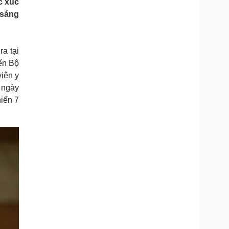
c xúc
Doanh nghiệp 24h
Tin Công nghệ
 sáng
Doanh nhân
Trải nghiệm
ì cộng đồng
Chuyển đổi số
ra tại
u lịch
Podcast
ến Bộ
Tư vấn
Câu chuyện thời sự
viên y
Săn Tour
Đọc truyện đêm khuya
 ngày
heck-in
Cửa sổ tình yêu
iến 7
Kể chuyện cho bé
Hạt giống tâm hồn