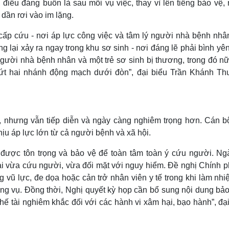
, điều đáng buồn là sau mỗi vụ việc, thay vì lên tiếng bảo vệ,
 dần rơi vào im lặng.
cấp cứu - nơi áp lực công việc và tâm lý người nhà bệnh nhâ
 lại xảy ra ngay trong khu sơ sinh - nơi đáng lẽ phải bình yê
 người nhà bệnh nhân và một trẻ sơ sinh bị thương, trong đó n
đứt hai nhánh động mạch dưới đòn”, đại biểu Trần Khánh Th
 nhưng vẫn tiếp diễn và ngày càng nghiêm trọng hơn. Cán bộ
hịu áp lực lớn từ cả người bệnh và xã hội.
ần được tôn trọng và bảo vệ để toàn tâm toàn ý cứu người. Ng
ải vừa cứu người, vừa đối mặt với nguy hiểm. Đề nghị Chính p
vũ lực, đe dọa hoặc cản trở nhân viên y tế trong khi làm nhi
ông vụ. Đồng thời, Nghị quyết kỳ họp cần bổ sung nội dung bả
chế tài nghiêm khắc đối với các hành vi xâm hại, bạo hành”, đạ