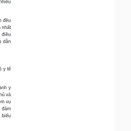
 nhiều
n đều
n nhất
ữ điều
u dẫn
 y tế
ành y
hủ và
ệm vụ
o đảm
i biểu