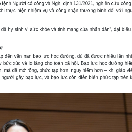
p lệnh Người có công và Nghị định 131/2021, nghiên cứu công
h khi thực hiện nhiệm vụ và công nhận thương binh đối với ngư
đã hy sinh vì sức khỏe và tính mạng của nhân dân”, đại biểu
sợ
ập đến vấn nạn bạo lực học đường, dù đã được nhiều lần nhắ
y bức xúc và lo lắng cho toàn xã hội. Bạo lực học đường hiệ
h, mà đã mở rộng, phức tạp hơn, nguy hiểm hơn – khi giáo viê
 người gây bạo lực, và bạo lực còn diễn biến phức tạp trên 