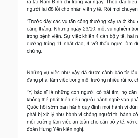
ra tại Nam Định chỉ trong vài ngày. Theo đại biểu
người lại đổ lỗi cho nhân viên y tế. Rồi mọi chuyện
“Trước đây các vụ tấn công thường xảy ra ở khu 
căng thẳng. Nhưng ngày 23/10, một vụ nghiêm trọng
trong bệnh viện. Sự việc khiến 4 cán bộ y tế, hai
dưỡng trúng 11 nhát dao, 4 vết thấu ngực làm 
chứng.
Những vụ việc như vậy đã được cảnh báo từ lâu,
đang phải làm việc trong môi trường nhiều rủi ro, c
“Y, bác sĩ là những con người có trái tim, họ c
không thể phát triển nếu người hành nghề vẫn ph
Quốc hội sớm ban hành quy định mọi hành vi dùng 
phải bị xử lý như hành vi chống người thi hành c
môi trường làm việc an toàn cho cán bộ y tế, với 
đoàn Hưng Yên kiến nghị.