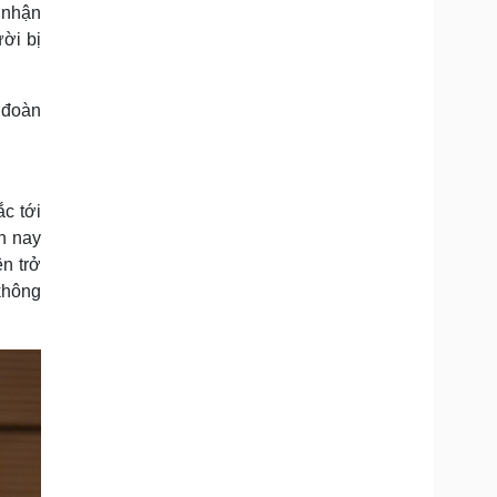
 nhận
ời bị
 đoàn
c tới
n nay
n trở
không