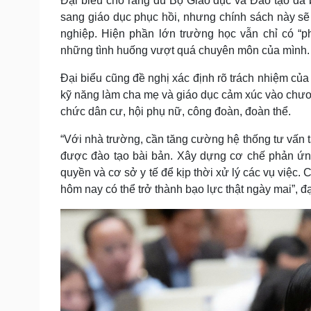
Đại biểu cho rằng dù Bộ Giáo dục và Đào tạo đã 
sang giáo dục phục hồi, nhưng chính sách này sẽ
nghiệp. Hiện phần lớn trường học vẫn chỉ có “ph
những tình huống vượt quá chuyên môn của mình.
Đại biểu cũng đề nghị xác định rõ trách nhiệm củ
kỹ năng làm cha mẹ và giáo dục cảm xúc vào chươn
chức dân cư, hội phụ nữ, công đoàn, đoàn thể.
“Với nhà trường, cần tăng cường hệ thống tư vấn t
được đào tạo bài bản. Xây dựng cơ chế phản ứng
quyền và cơ sở y tế để kịp thời xử lý các vụ việc.
hôm nay có thể trở thành bạo lực thật ngày mai”, 