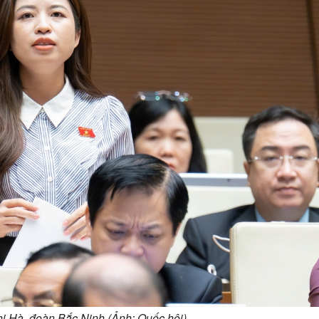
ị Hà, đoàn Bắc Ninh (Ảnh: Quốc hội)