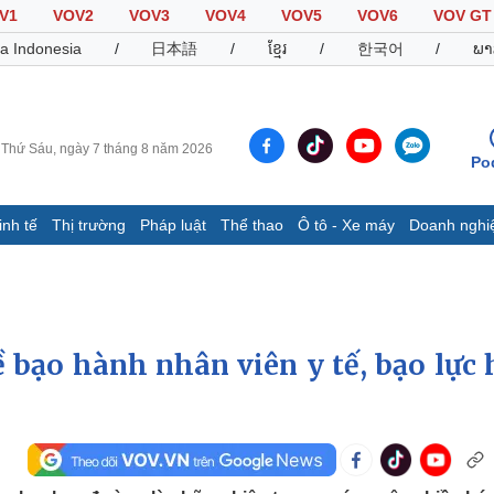
V1
VOV2
VOV3
VOV4
VOV5
VOV6
VOV GT
a Indonesia
/
日本語
/
ខ្មែរ
/
한국어
/
ພາ
Thứ Sáu, ngày 7 tháng 8 năm 2026
Po
inh tế
Thị trường
Pháp luật
Thể thao
Ô tô - Xe máy
Doanh nghi
Thế giới
Multimedia
K
Quan sát
Video
B
Cuộc sống đó đây
Ảnh
K
Hồ sơ
E-Magazine
 bạo hành nhân viên y tế, bạo lực 
Infographic
Thể thao
Ô tô - Xe máy
D
Bóng đá
Ô tô
T