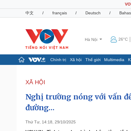
VO
中文
/
français
/
Deutsch
/
Bahas
26°C
Hà Nội
Chính trị
Xã hội
Thế giới
Multimedia
K
Chính trị
Xã hội
Đảng
Tin 24h
XÃ HỘI
Tổ chức nhân sự
Dự báo thời tiết
Quốc hội
Giáo dục
Nghị trường nóng với vấn đề
Nhận diện sự thật
Dấu ấn VOV
Việc làm
đường…
Biển đảo
Pháp luật
Quân sự - Quốc phòng
Thứ Tư, 14:18, 29/10/2025
Vụ án
Vũ khí