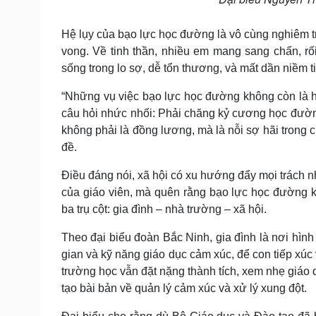
Hệ lụy của bạo lực học đường là vô cùng nghiêm trọ
vong. Về tinh thần, nhiều em mang sang chấn, rối
sống trong lo sợ, dễ tổn thương, và mất dần niềm tin
“Những vụ việc bạo lực học đường không còn là h
câu hỏi nhức nhối: Phải chăng kỷ cương học đườn
không phải là đồng lương, mà là nỗi sợ hãi trong 
đề.
Điều đáng nói, xã hội có xu hướng đẩy mọi trách n
của giáo viên, mà quên rằng bạo lực học đường kh
ba trụ cột: gia đình – nhà trường – xã hội.
Theo đại biểu đoàn Bắc Ninh, gia đình là nơi hình
gian và kỹ năng giáo dục cảm xúc, để con tiếp xúc
trường học vẫn đặt nặng thành tích, xem nhẹ giáo 
tạo bài bản về quản lý cảm xúc và xử lý xung đột.