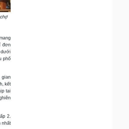
 chợ
, mang
ỉ đơn
n dưới
u phố
 gian
, kết
p tại
nghiên
ấp 2.
 nhất