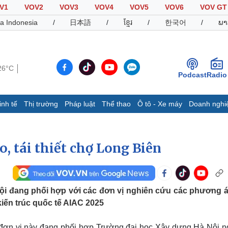
V1
VOV2
VOV3
VOV4
VOV5
VOV6
VOV GT
a Indonesia
/
日本語
/
ខ្មែរ
/
한국어
/
ພາ
26°C
Podcast
Radio
inh tế
Thị trường
Pháp luật
Thể thao
Ô tô - Xe máy
Doanh nghi
Thế giới
Multimedia
K
Quan sát
Video
B
, tái thiết chợ Long Biên
Cuộc sống đó đây
Ảnh
K
Hồ sơ
E-Magazine
Infographic
i đang phối hợp với các đơn vị nghiên cứu các phương á
 kiến trúc quốc tế AIAC 2025
Thể thao
Ô tô - Xe máy
D
Bóng đá
Ô tô
T
đơn vị này đang phối hợp Trường đại học Xây dựng Hà Nội n