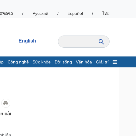
ສາລາວ
/
Русский
/
Español
/
ไทย
English
ệp
Công nghệ
Sức khỏe
Đời sống
Văn hóa
Giải trí
inh tế
Thị trường
ất động sản
Giá vàng
hởi nghiệp
Tiêu dùng
Tỷ giá
Chứng khoán
Giá cà phê
n cải
oanh nghiệp
Công nghệ
hông tin doanh nghiệp
Sành điệu
ghiên