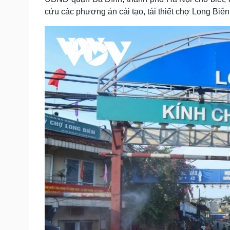
Tin nóng
Việt Nam
cứu các phương án cải tạo, tái thiết chợ Long Biên
Tư vấn luật
Phân tích
Sức khỏe
Đời sống
Dinh dưỡng - món ngon
Nhà đẹp
Cây thuốc
Blog
Sản phụ khoa
Tình yêu - Gia đình
Nhi khoa
Nam khoa
Làm đẹp - giảm cân
Phòng mạch online
Ăn sạch sống khỏe
Cải chính