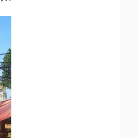
Doanh nghiệp 24h
Tin Công nghệ
Doanh nhân
Trải nghiệm
ì cộng đồng
Chuyển đổi số
u lịch
Podcast
Tư vấn
Câu chuyện thời sự
Săn Tour
Đọc truyện đêm khuya
heck-in
Cửa sổ tình yêu
Kể chuyện cho bé
Hạt giống tâm hồn