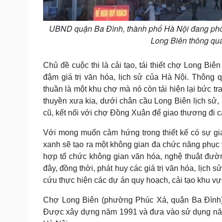
UBND quận Ba Đình, thành phố Hà Nội đang phối h
Long Biên thông qua
Chủ đề cuộc thi là cải tạo, tái thiết chợ Long Bi
đậm giá trị văn hóa, lịch sử của Hà Nội. Thông 
thuần là một khu chợ mà nó còn tái hiện lại bức t
thuyền xưa kia, dưới chân cầu Long Biên lịch sử,
cũ, kết nối với chợ Đồng Xuân để giao thương đi c
Với mong muốn cảm hứng trong thiết kế có sự giao
xanh sẽ tạo ra một không gian đa chức năng phụ
hợp tổ chức không gian văn hóa, nghệ thuật đườ
đây, đồng thời, phát huy các giá trị văn hóa, lịc
cứu thực hiện các dự án quy hoạch, cải tạo khu v
Chợ Long Biên (phường Phúc Xá, quận Ba Đình) có
Được xây dựng năm 1991 và đưa vào sử dụng năm 