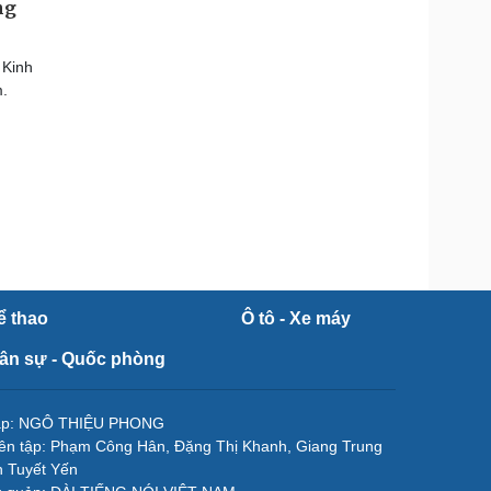
ng
 Kinh
m.
ể thao
Ô tô - Xe máy
ân sự - Quốc phòng
tập: NGÔ THIỆU PHONG
ên tập: Phạm Công Hân, Đặng Thị Khanh, Giang Trung
 Tuyết Yến