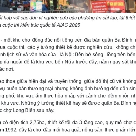
ợp với các đơn vị nghiên cứu các phương án cải tạo, tái thiết
 cuộc thi kiến trúc quốc tế AIAC 2025
ên - một khu chợ đông đúc nổi tiếng trên địa bàn quận Ba Đình
qua cuộc thi, các ý tưởng thiết kế được nghiên cứu, không ch
ranh lịch sử và văn hóa của Hà Nội: Bên bờ sông Hồng trên bế
 phía ngoài đê là khu vực bến Nứa trước đây, nằm ngay sát kh
ác nơi.
 thoa giữa hiện đại và truyền thống, giữa đô thị cũ và không
c vụ buôn bán thương mại nhưng không ảnh hưởng đến dân sinh
ng phố, khu vực ẩm thực hòa nhập với cảnh chợ đêm nhộn nhị
h sử khu vực. Những ý tưởng thiết kế hay sẽ được quận Ba Đình 
ực chợ Long Biên sau này.
 diện tích 2,75ha, thiết kế tối đa 3 tầng cao, quy mô chợ c
1992, đây là chợ đầu mối hoa quả, nông sản, thực phẩm lớn