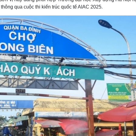
Lịch thi đấu bóng đá
Xe máy
 thông qua cuộc thi kiến trúc quốc tế AIAC 2025.
Thế giới thể thao
Tư vấn
eSports
V
Hậu trường
Văn hóa
Giải trí
D
Sân khấu - Điện ảnh
Nghệ sĩ
Văn học
Thời trang
Âm nhạc
Sao Việt
c
Di sản