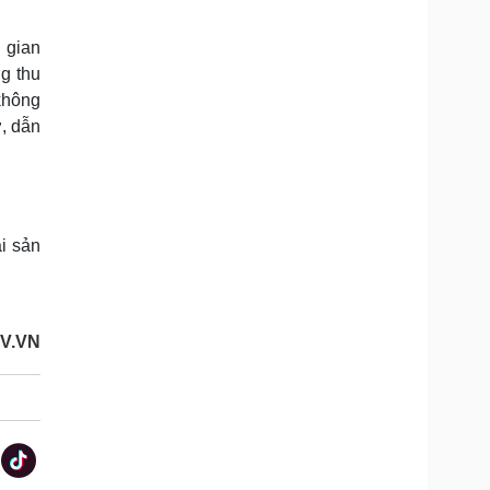
 gian
ng thu
không
ợ, dẫn
i sản
V.VN