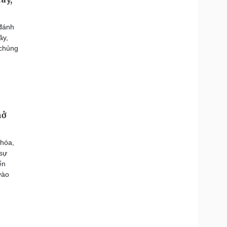
đánh
ây,
 chủng
mở
 hóa,
 sự
ến
vào