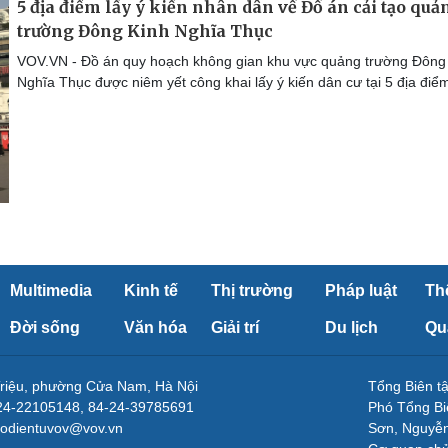
5 địa điểm lấy ý kiến nhân dân về Đồ án cải tạo quả
trường Đông Kinh Nghĩa Thục
VOV.VN - Đồ án quy hoạch không gian khu vực quảng trường Đông
Nghĩa Thục được niêm yết công khai lấy ý kiến dân cư tại 5 địa điể
Multimedia
Kinh tế
Thị trường
Pháp luật
Th
Đời sống
Văn hóa
Giải trí
Du lịch
Qu
Triệu, phường Cửa Nam, Hà Nội
Tổng Biên 
-24-22105148, 84-24-39785691
Phó Tổng Bi
aodientuvov@vov.vn
Sơn, Nguyễn