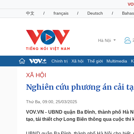
VO
中文
/
français
/
Deutsch
/
Bahas
Hà Nội
Chính trị
Xã hội
Thế giới
Multimedia
K
Chính trị
Xã hội
XÃ HỘI
Đảng
Tin 24h
Nghiên cứu phương án cải tạo
Tổ chức nhân sự
Dự báo thời tiết
Quốc hội
Giáo dục
Nhận diện sự thật
Dấu ấn VOV
Thứ Ba, 09:00, 25/03/2025
Việc làm
VOV.VN - UBND quận Ba Đình, thành phố Hà Nộ
Biển đảo
tạo, tái thiết chợ Long Biên thông qua cuộc thi
Pháp luật
Quân sự - Quốc phòng
Vụ án
Vũ khí
UBND quận Ba Đình, thành phố Hà Nội cho biết, 