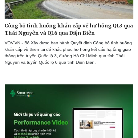
Công bố tình huống khẩn cấp về hư hỏng QL3 qua
Doanh nghiệp
Công nghệ
Thái Nguyên và QL6 qua Điện Biên
Thông tin doanh nghiệp
Sành điệu
VOV.VN - Bộ Xây dựng ban hành Quyết định Công bố tình huống
Doanh nghiệp 24h
Tin Công nghệ
khẩn cấp về thiên tai để khắc phục hư hỏng kết cấu hạ tầng giao
Doanh nhân
Trải nghiệm
thông trên tuyến Quốc lộ 3, đường Hồ Chí Minh qua tỉnh Thái
Vì cộng đồng
Chuyển đổi số
Nguyên và tuyến Quốc lộ 6 qua tỉnh Điện Biên.