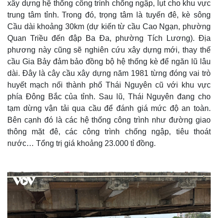
xây dựng hệ thống công trình chống ngập, lụt cho khu vực
trung tâm tỉnh. Trong đó, trọng tâm là tuyến đê, kè sông
Cầu dài khoảng 30km (dự kiến từ cầu Cao Ngạn, phường
Quan Triều đến đập Ba Đa, phường Tích Lương). Địa
phương này cũng sẽ nghiên cứu xây dựng mới, thay thế
cầu Gia Bảy đảm bảo đồng bộ hệ thống kè để ngăn lũ lâu
dài. Đây là cây cầu xây dựng năm 1981 từng đóng vai trò
huyết mạch nối thành phố Thái Nguyên cũ với khu vực
phía Đông Bắc của tỉnh. Sau lũ, Thái Nguyên đang cho
tạm dừng vận tải qua cầu để đánh giá mức độ an toàn.
Bên cạnh đó là các hệ thống công trình như đường giao
thông mặt đê, các công trình chống ngập, tiêu thoát
Thế giới
Multimedia
nước… Tổng trị giá khoảng 23.000 tỉ đồng.
Quan sát
Video
Cuộc sống đó đây
Ảnh
Hồ sơ
E-Magazine
Infographic