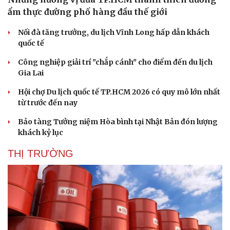
ẩm thực đường phố hàng đầu thế giới
Nối đà tăng trưởng, du lịch Vĩnh Long hấp dẫn khách
quốc tế
Công nghiệp giải trí "chắp cánh" cho điểm đến du lịch
Gia Lai
Hội chợ Du lịch quốc tế TP.HCM 2026 có quy mô lớn nhất
từ trước đến nay
Bảo tàng Tưởng niệm Hòa bình tại Nhật Bản đón lượng
khách kỷ lục
Văn hóa
Giải trí
THỊ TRƯỜNG
Sân khấu - Điện ảnh
Nghệ sĩ
Văn học
Thời trang
Âm nhạc
Sao Việt
Di sản