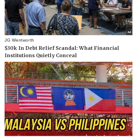
Vụ án
Vũ khí
Tin nóng
Việt Nam
Tư vấn luật
Phân tích