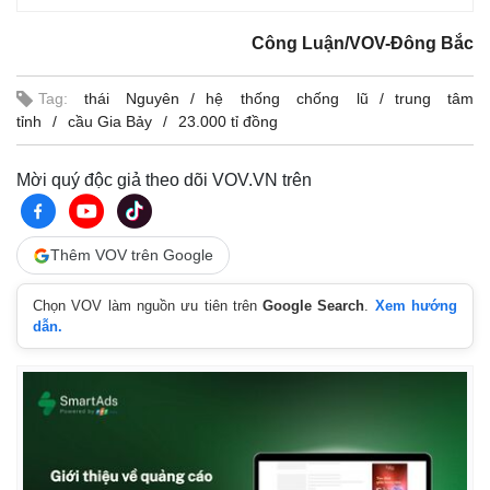
Công Luận/VOV-Đông Bắc
Tag:
thái Nguyên
hệ thống chống lũ
trung tâm
tỉnh
cầu Gia Bảy
23.000 tỉ đồng
Mời quý độc giả theo dõi VOV.VN trên
Thêm VOV trên Google
Chọn VOV làm nguồn ưu tiên trên
Google Search
.
Xem hướng
dẫn.
Kinh tế
Thị trường
Bất động sản
Giá vàng
Khởi nghiệp
Tiêu dùng
Tỷ giá
Chứng khoán