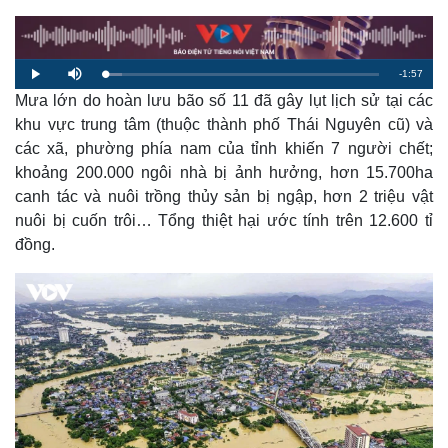
R
-
1:57
L
P
M
o
l
u
a
Mưa lớn do hoàn lưu bão số 11 đã gây lụt lịch sử tại các
a
t
e
d
y
e
e
khu vực trung tâm (thuộc thành phố Thái Nguyên cũ) và
d
m
:
các xã, phường phía nam của tỉnh khiến 7 người chết;
6
.
a
0
khoảng 200.000 ngôi nhà bị ảnh hưởng, hơn 15.700ha
4
%
canh tác và nuôi trồng thủy sản bị ngập, hơn 2 triệu vật
i
nuôi bị cuốn trôi… Tổng thiệt hại ước tính trên 12.600 tỉ
n
đồng.
i
n
g
T
i
m
e