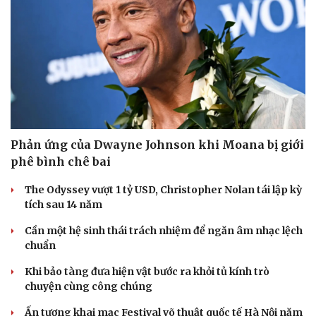
Sức khỏe
Đời sống
Dinh dưỡng - món ngon
Nhà đẹp
Cây thuốc
Blog
Phản ứng của Dwayne Johnson khi Moana bị giới
Sản phụ khoa
Tình yêu - Gia đình
phê bình chê bai
Nhi khoa
Nam khoa
The Odyssey vượt 1 tỷ USD, Christopher Nolan tái lập kỳ
Làm đẹp - giảm cân
tích sau 14 năm
Phòng mạch online
Cần một hệ sinh thái trách nhiệm để ngăn âm nhạc lệch
Ăn sạch sống khỏe
chuẩn
Khi bảo tàng đưa hiện vật bước ra khỏi tủ kính trò
chuyện cùng công chúng
Ấn tượng khai mạc Festival võ thuật quốc tế Hà Nội năm