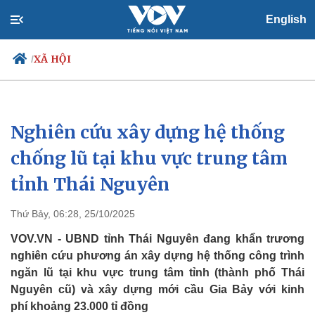
English
XÃ HỘI
/
Nghiên cứu xây dựng hệ thống
Chính trị
Xã hội
Đảng
Tin 24h
chống lũ tại khu vực trung tâm
Tổ chức nhân sự
Dự báo thời tiết
tỉnh Thái Nguyên
Quốc hội
Giáo dục
Nhận diện sự thật
Dấu ấn VOV
Việc làm
Thứ Bảy, 06:28, 25/10/2025
Biển đảo
VOV.VN - UBND tỉnh Thái Nguyên đang khẩn trương
nghiên cứu phương án xây dựng hệ thống công trình
ngăn lũ tại khu vực trung tâm tỉnh (thành phố Thái
Nguyên cũ) và xây dựng mới cầu Gia Bảy với kinh
phí khoảng 23.000 tỉ đồng