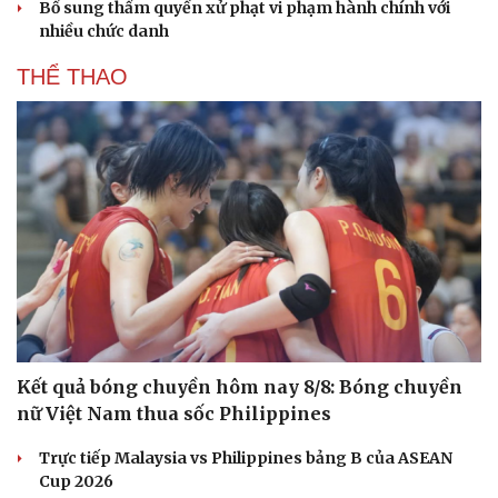
Bổ sung thẩm quyền xử phạt vi phạm hành chính với
nhiều chức danh
THỂ THAO
Kết quả bóng chuyền hôm nay 8/8: Bóng chuyền
Du lịch
Podcast
nữ Việt Nam thua sốc Philippines
Tư vấn
Câu chuyện thời sự
Săn Tour
Đọc truyện đêm khuya
Trực tiếp Malaysia vs Philippines bảng B của ASEAN
check-in
Cửa sổ tình yêu
Cup 2026
Kể chuyện cho bé