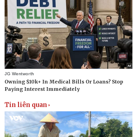
Thể thao
Ô tô - Xe máy
Bóng đá
Ô tô
Lịch thi đấu bóng đá
Xe máy
Thế giới thể thao
Tư vấn
eSports
Hậu trường
Tin liên quan