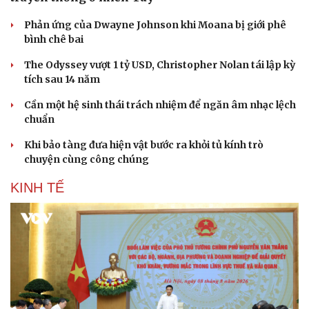
Phản ứng của Dwayne Johnson khi Moana bị giới phê
bình chê bai
The Odyssey vượt 1 tỷ USD, Christopher Nolan tái lập kỳ
tích sau 14 năm
Cần một hệ sinh thái trách nhiệm để ngăn âm nhạc lệch
chuẩn
Khi bảo tàng đưa hiện vật bước ra khỏi tủ kính trò
chuyện cùng công chúng
KINH TẾ