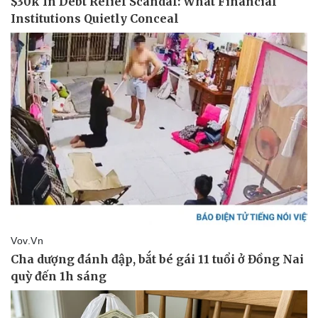
Thể thao
Ô tô - Xe máy
Bóng đá
Ô tô
Lịch thi đấu bóng đá
Xe máy
Thế giới thể thao
Tư vấn
eSports
Hậu trường