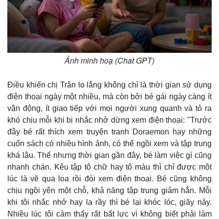
Ảnh minh hoạ (Chat GPT)
Điều khiến chị Trân lo lắng không chỉ là thời gian sử dụng
điện thoại ngày một nhiều, mà còn bởi bé gái ngày càng ít
vận động, ít giao tiếp với mọi người xung quanh và tỏ ra
khó chịu mỗi khi bị nhắc nhở dừng xem điện thoại: "Trước
đây bé rất thích xem truyện tranh Doraemon hay những
cuốn sách có nhiều hình ảnh, có thể ngồi xem và tập trung
khá lâu. Thế nhưng thời gian gần đây, bé làm việc gì cũng
nhanh chán. Kêu tập tô chữ hay tô màu thì chỉ được một
lúc là vẽ qua loa rồi đòi xem điện thoại. Bé cũng không
chịu ngồi yên một chỗ, khả năng tập trung giảm hẳn. Mỗi
khi tôi nhắc nhở hay la rầy thì bé lại khóc lóc, giãy nảy.
Nhiều lúc tôi cảm thấy rất bất lực vì không biết phải làm