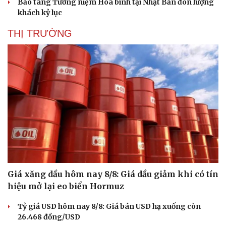
Bảo tàng Tưởng niệm Hòa bình tại Nhật Bản đón lượng
Hạt giống tâm hồn
khách kỷ lục
THỊ TRƯỜNG
Giá xăng dầu hôm nay 8/8: Giá dầu giảm khi có tín
hiệu mở lại eo biển Hormuz
Tỷ giá USD hôm nay 8/8: Giá bán USD hạ xuống còn
26.468 đồng/USD