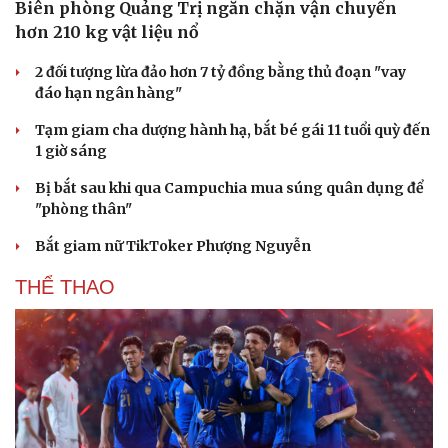
Biên phòng Quảng Trị ngăn chặn vận chuyển
hơn 210 kg vật liệu nổ
2 đối tượng lừa đảo hơn 7 tỷ đồng bằng thủ đoạn "vay
đáo hạn ngân hàng"
Tạm giam cha dượng hành hạ, bắt bé gái 11 tuổi quỳ đến
1 giờ sáng
Bị bắt sau khi qua Campuchia mua súng quân dụng để
"phòng thân"
Bắt giam nữ TikToker Phượng Nguyễn
THỂ THAO
Cải chính