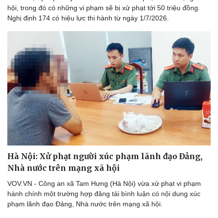
hội, trong đó có những vi phạm sẽ bị xử phạt tới 50 triệu đồng.
Nghị định 174 có hiệu lực thi hành từ ngày 1/7/2026.
Sức khỏe
Đời sống
Dinh dưỡng - món ngon
Nhà đẹp
Cây thuốc
Blog
Sản phụ khoa
Tình yêu - Gia đình
Nhi khoa
Nam khoa
Làm đẹp - giảm cân
Phòng mạch online
Hà Nội: Xử phạt người xúc phạm lãnh đạo Đảng,
Ăn sạch sống khỏe
Nhà nước trên mạng xã hội
VOV.VN - Công an xã Tam Hưng (Hà Nội) vừa xử phạt vi phạm
hành chính một trường hợp đăng tải bình luận có nội dung xúc
phạm lãnh đạo Đảng, Nhà nước trên mạng xã hội.