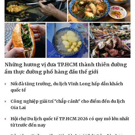
Những hương vị đưa TP.HCM thành thiên đường
ẩm thực đường phố hàng đầu thế giới
Nối đà tăng trưởng, du lịch Vĩnh Long hấp dẫn khách
quốc tế
Công nghiệp giải trí "chắp cánh" cho điểm đến du lịch
Du lịch
Podcast
Gia Lai
Tư vấn
Câu chuyện thời sự
Hội chợ Du lịch quốc tế TP.HCM 2026 có quy mô lớn nhất
Săn Tour
Đọc truyện đêm khuya
từ trước đến nay
check-in
Cửa sổ tình yêu
Kể chuyện cho bé