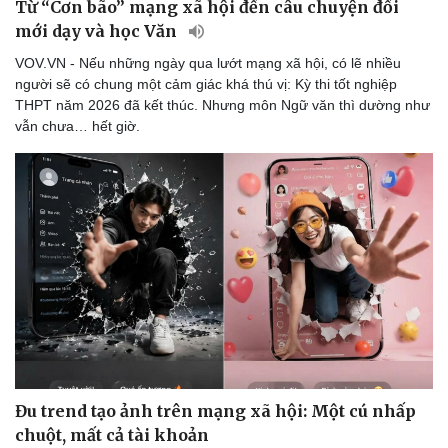
Từ “Cơn bão” mạng xã hội đến câu chuyện đổi
mới dạy và học Văn
VOV.VN - Nếu những ngày qua lướt mạng xã hội, có lẽ nhiều
người sẽ có chung một cảm giác khá thú vị: Kỳ thi tốt nghiệp
THPT năm 2026 đã kết thúc. Nhưng môn Ngữ văn thì dường như
vẫn chưa… hết giờ.
Đu trend tạo ảnh trên mạng xã hội: Một cú nhấp
chuột, mất cả tài khoản