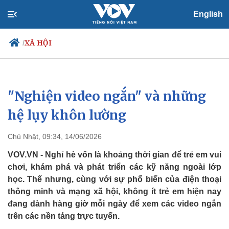
English
XÃ HỘI
/
"Nghiện video ngắn" và những
Chính trị
Xã hội
Đảng
Tin 24h
hệ lụy khôn lường
Tổ chức nhân sự
Dự báo thời tiết
Quốc hội
Giáo dục
Chủ Nhật, 09:34, 14/06/2026
Nhận diện sự thật
Dấu ấn VOV
Việc làm
VOV.VN - Nghỉ hè vốn là khoảng thời gian để trẻ em vui
Biển đảo
chơi, khám phá và phát triển các kỹ năng ngoài lớp
học. Thế nhưng, cùng với sự phổ biến của điện thoại
thông minh và mạng xã hội, không ít trẻ em hiện nay
đang dành hàng giờ mỗi ngày để xem các video ngắn
trên các nền tảng trực tuyến.