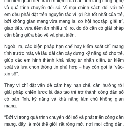
còn liên quan đến trách nhiệm của các nền tảng công nghệ
và quá trình chuyển đổi số. Vì mọi chính sách đối với trẻ
em đều phải đặt trên nguyên tắc vì lợi ích tốt nhất của trẻ,
bởi không gian mạng vừa mang lại cơ hội học tập, giải trí,
giao tiếp, vừa tiềm ẩn nhiều rủi ro, do đó cần có giải pháp
cân bằng giữa bảo vệ và phát triển.
Ngoài ra, các biện pháp hạn chế hay kiểm soát chỉ mang
tính trước mắt, về lâu dài cần xây dựng kỹ năng số cho trẻ,
giúp các em hình thành khả năng tự nhận diện, tự kiểm
soát và lựa chọn thông tin phù hợp – hay còn gọi là “vắc-
xin số”.
Thay vì chỉ đặt vấn đề cấm hay hạn chế, cần hướng tới
giải pháp chiến lược là đào tạo trẻ trở thành công dân số
có bản lĩnh, kỹ năng và khả năng làm chủ không gian
Kinh tế
Thị trường
mạng.
Bất động sản
Giá vàng
Khởi nghiệp
Tiêu dùng
“Bởi vì trong quá trình chuyển đổi số và phát triển công dân
Tỷ giá
mạng, đây là một thế giới rất rộng mở, nơi mọi công dân,
Chứng khoán