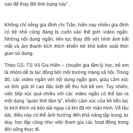
sao để thay đổi tình trạng này".
Không chỉ riêng gia đình chị Trân, hiện nay nhiều gia đình
có trẻ nhỏ cũng đang bị cuốn vào thế giới video ngắn.
Những nội dung ngắn, liên tục thay đổi với hình ảnh bắt
mắt và âm thanh kích thích khiến trẻ khó kiểm soát thời
gian sử dụng.
Theo GS. TS Vũ Gia Hiền – chuyên gia tâm lý học, trẻ em
là nhóm dễ bị tác động bởi môi trường mạng xã hội. Trong
đó, các video ngắn với nội dung ngắn gọn, giàu cảm xúc
Thế giới
Multimedia
và tính giải trí cao đặc biệt dễ thu hút trẻ em. Tuy nhiên,
việc tiếp xúc quá nhiều với các video ngắn có thể tạo ra
Quan sát
Video
Cuộc sống đó đây
Ảnh
một dạng "quán tính tâm lý", khiến cảm xúc của trẻ liên tục
Hồ sơ
E-Magazine
bị kích thích và kéo dài ngay cả khi đã rời màn hình. Về lâu
Infographic
dài, điều này có thể ảnh hưởng đến khả năng tập trung, tư
duy, học tập cũng như việc tham gia các hoạt động trong
đời sống thực tế.