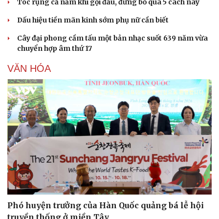
Tóc rụng cả nắm khi gội đầu, đừng bỏ qua 5 cách này
Dấu hiệu tiền mãn kinh sớm phụ nữ cần biết
Cây đại phong cầm tấu một bản nhạc suốt 639 năm vừa
chuyển hợp âm thứ 17
VĂN HÓA
Văn hóa
Giải trí
Sân khấu - Điện ảnh
Nghệ sĩ
Văn học
Thời trang
Âm nhạc
Sao Việt
Di sản
Phó huyện trưởng của Hàn Quốc quảng bá lễ hội
truyền thống ở miền Tây