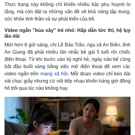
Thực trạng này không chỉ khiến nhiều bậc phụ huynh lo
lắng, mà còn đặt ra những vấn đề về khả năng tập trung,
sức khỏe tinh thần và sự phát triển của trẻ.
Video ngắn "bủa vây" trẻ nhỏ: Hấp dẫn tức thì, hệ lụy
lâu dài
Mới hơn 8 giờ sáng, chị Lê Bảo Trân, ngụ xã An Biên, tỉnh
An Giang đã phải nhiều lần nhắc bé gái 5 tuổi rời chiếc
điện thoại. Từ khi bước vào kỳ nghỉ hè, ngày nào bé cũng
bắt đầu buổi sáng bằng việc mở điện thoại để xem các
video ngắn trên
mạng xã hội
. Mỗi đoạn video chỉ kéo dài
vài chục giây nhưng cứ nối tiếp nhau khiến hàng giờ đồng
hồ trôi qua lúc nào không hay.