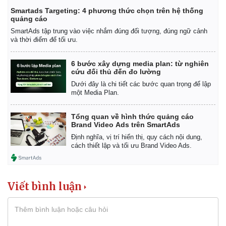
Vụ án
Vũ khí
Smartads Targeting: 4 phương thức chọn trên hệ thống
Tin nóng
Việt Nam
quảng cáo
Tư vấn luật
Phân tích
SmartAds tập trung vào việc nhắm đúng đối tượng, đúng ngữ cảnh
và thời điểm để tối ưu.
6 bước xây dựng media plan: từ nghiên
cứu đối thủ đến đo lường
Dưới đây là chi tiết các bước quan trọng để lập
một Media Plan.
Tổng quan về hình thức quảng cáo
Brand Video Ads trên SmartAds
Định nghĩa, vị trí hiển thị, quy cách nội dung,
cách thiết lập và tối ưu Brand Video Ads.
Viết bình luận