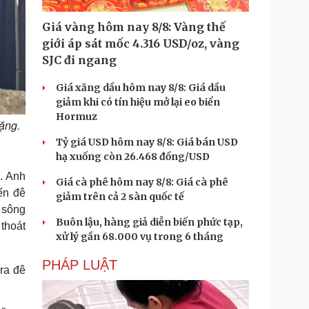
Giá vàng hôm nay 8/8: Vàng thế
giới áp sát mốc 4.316 USD/oz, vàng
SJC đi ngang
Giá xăng dầu hôm nay 8/8: Giá dầu
giảm khi có tín hiệu mở lại eo biển
Hormuz
nặng.
Tỷ giá USD hôm nay 8/8: Giá bán USD
hạ xuống còn 26.468 đồng/USD
. Anh
Giá cà phê hôm nay 8/8: Giá cà phê
ến đê
giảm trên cả 2 sàn quốc tế
 sông
Buôn lậu, hàng giả diễn biến phức tạp,
thoát
xử lý gần 68.000 vụ trong 6 tháng
PHÁP LUẬT
ra đê