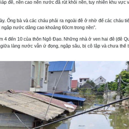
áp đê, nền cao nên nước đã rút khỏi nền, tuy nhiên khu vực v
ày. Ông bà và các cháu phải ra ngoài đê ở nhờ để các cháu tiế
lúc ngập nước dâng cao khoảng 60cm trong nền”.
óm 4 đến 10 của thôn Ngô Đạo. Những nhà ở ven hai đê (đê Qu
giữa làng nước vẫn ứ đọng, ngập sâu, bị cô lập và chưa thể t