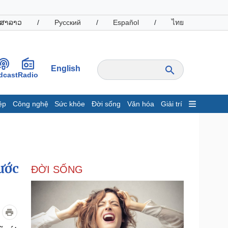
ສາລາວ
/
Русский
/
Español
/
ไทย
English
dcast
Radio
ệp
Công nghệ
Sức khỏe
Đời sống
Văn hóa
Giải trí
inh tế
Thị trường
ất động sản
Giá vàng
hởi nghiệp
Tiêu dùng
Tỷ giá
ước
ĐỜI SỐNG
Chứng khoán
Giá cà phê
oanh nghiệp
Công nghệ
hông tin doanh nghiệp
Sành điệu