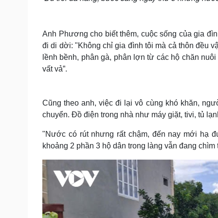
Anh Phương cho biết thêm, cuộc sống của gia đình
đi di dời: "Không chỉ gia đình tôi mà cả thôn đều
lềnh bềnh, phân gà, phân lợn từ các hộ chăn nuôi
vất vả”.
Cũng theo anh, việc đi lại vô cùng khó khăn, ngư
chuyển. Đồ điện trong nhà như máy giặt, tivi, tủ lạ
"Nước có rút nhưng rất chậm, đến nay mới hạ đư
khoảng 2 phần 3 hộ dân trong làng vẫn đang chìm 