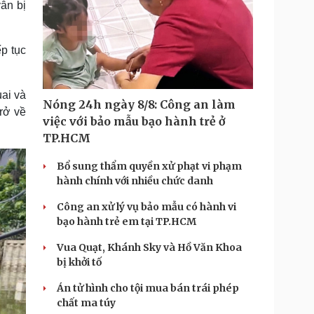
ẫn bị
p tục
ai và
Nóng 24h ngày 8/8: Công an làm
rở về
việc với bảo mẫu bạo hành trẻ ở
TP.HCM
Bổ sung thẩm quyền xử phạt vi phạm
hành chính với nhiều chức danh
Công an xử lý vụ bảo mẫu có hành vi
bạo hành trẻ em tại TP.HCM
Vua Quạt, Khánh Sky và Hồ Văn Khoa
bị khởi tố
Án tử hình cho tội mua bán trái phép
chất ma túy