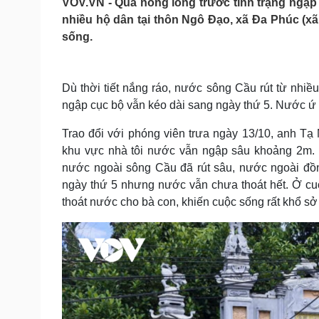
VOV.VN - Quá nóng lòng trước tình trạng ngập 
Tin nóng
Việt Nam
nhiều hộ dân tại thôn Ngô Đạo, xã Đa Phúc (
Tư vấn luật
Phân tích
sống.
Sức khỏe
Đời sống
Dù thời tiết nắng ráo, nước sông Cầu rút từ nhiề
Dinh dưỡng - món ngon
Nhà đẹp
ngập cục bộ vẫn kéo dài sang ngày thứ 5. Nước ứ đ
Cây thuốc
Blog
Sản phụ khoa
Tình yêu - Gia đình
Trao đổi với phóng viên trưa ngày 13/10, anh Tạ 
Nhi khoa
khu vực nhà tôi nước vẫn ngập sâu khoảng 2m.
Nam khoa
nước ngoài sông Cầu đã rút sâu, nước ngoài đồn
Làm đẹp - giảm cân
ngày thứ 5 nhưng nước vẫn chưa thoát hết. Ở cuố
Phòng mạch online
Ăn sạch sống khỏe
thoát nước cho bà con, khiến cuộc sống rất khổ sở
Cải chính