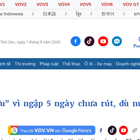
V1
VOV2
VOV3
VOV4
VOV5
VOV6
VOV GT
a Indonesia
/
日本語
/
ខ្មែរ
/
한국어
/
ພາ
Thứ Sáu, ngày 7 tháng 8 năm 2026
Po
inh tế
Thị trường
Pháp luật
Thể thao
Ô tô - Xe máy
Doanh nghi
Thế giới
Multimedia
K
Quan sát
Video
B
Cuộc sống đó đây
Ảnh
K
Hồ sơ
E-Magazine
u” vì ngập 5 ngày chưa rút, dù n
Infographic
Thể thao
Ô tô - Xe máy
D
Bóng đá
Ô tô
T