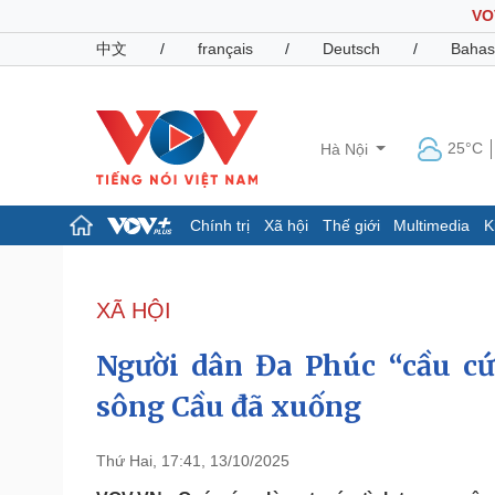
VO
中文
/
français
/
Deutsch
/
Bahas
25°C
Hà Nội
Chính trị
Xã hội
Thế giới
Multimedia
K
Chính trị
Xã hội
Đảng
Tin 24h
XÃ HỘI
Tổ chức nhân sự
Dự báo thời tiết
Quốc hội
Giáo dục
Người dân Đa Phúc “cầu cứ
Nhận diện sự thật
Dấu ấn VOV
Việc làm
sông Cầu đã xuống
Biển đảo
Pháp luật
Quân sự - Quốc phòng
Thứ Hai, 17:41, 13/10/2025
Vụ án
Vũ khí