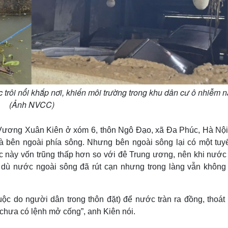
 trôi nổi khắp nơi, khiến môi trường trong khu dân cư ô nhiễm 
(Ảnh NVCC)
h Vương Xuân Kiên ở xóm 6, thôn Ngô Đạo, xã Đa Phúc, Hà Nội
à bên ngoài phía sông. Nhưng bên ngoài sông lại có một tuy
ực này vốn trũng thấp hơn so với đê Trung ương, nên khi nước
 dù nước ngoài sông đã rút cạn nhưng trong làng vẫn không 
ộc do người dân trong thôn đặt) để nước tràn ra đồng, thoát 
chưa có lệnh mở cống”, anh Kiên nói.