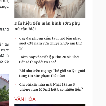
 rút,
Doanh nghiệp 24h
Tin Công nghệ
 cuộc
Doanh nhân
Trải nghiệm
ì cộng đồng
Chuyển đổi số
Dấu hiệu tiền mãn kinh sớm phụ
u lịch
Podcast
nữ cần biết
trạng
Tư vấn
Câu chuyện thời sự
Săn Tour
Đọc truyện đêm khuya
Cây đại phong cầm tấu một bản nhạc
heck-in
Cửa sổ tình yêu
suốt 639 năm vừa chuyển hợp âm thứ
n tại
Kể chuyện cho bé
17
i mực
Hạt giống tâm hồn
đã là
Hôm nay vào tiết lập Thu 2026: Thời
mở để
tiết sẽ thay đổi ra sao?
Bôi nhọ trên mạng: Thế giới xử lý người
tung tin xúc phạm thế nào?
Chi phí xây nhà mái Nhật 1 tầng 3
phòng ngủ 100m2 hết bao nhiêu tiền?
VĂN HÓA