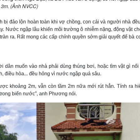
3m. (Ảnh NVCC)
 bị đảo lộn hoàn toàn khi vợ chồng, con cái và người nhà đều
 vậy. Nước ngập lâu khiến môi trường ô nhiễm nặng, động vật ch
 tràn ra. Rất mong các cấp chính quyền sớm giải quyết để bà c
ời dân muốn vào nhà phải dùng thúng bơi, hoặc tìm vật gì nổi 
nh, điều hòa... đều hỏng vì nước ngập quá sâu.
ợc khoảng 2m, vẫn còn tầm 2m nữa mới rút hẳn. Tính ra hiệ
trong biển nước”, anh Phương nói.