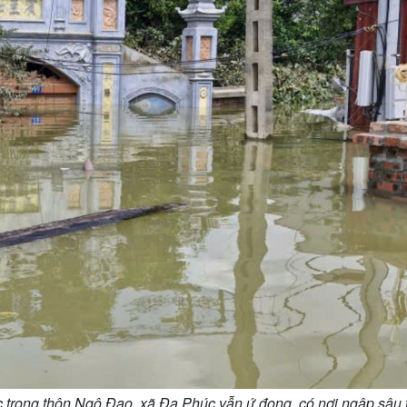
 trong thôn Ngô Đạo, xã Đa Phúc vẫn ứ đọng, có nơi ngập sâu 