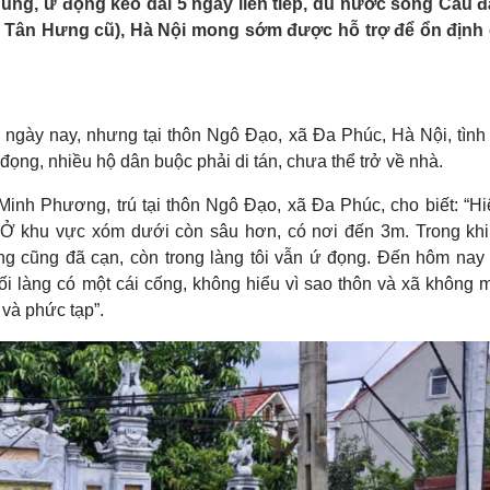
úng, ứ đọng kéo dài 5 ngày liên tiếp, dù nước sông Cầu đã
Lịch thi đấu bóng đá
Xe máy
xã Tân Hưng cũ), Hà Nội mong sớm được hỗ trợ để ổn định
Thế giới thể thao
Tư vấn
eSports
V
Hậu trường
Văn hóa
Giải trí
D
u ngày nay, nhưng tại thôn Ngô Đạo, xã Đa Phúc, Hà Nội, tình 
Sân khấu - Điện ảnh
Nghệ sĩ
ọng, nhiều hộ dân buộc phải di tán, chưa thể trở về nhà.
Văn học
Thời trang
Âm nhạc
Sao Việt
c
Minh Phương, trú tại thôn Ngô Đạo, xã Đa Phúc, cho biết: “Hiệ
Di sản
 Ở khu vực xóm dưới còn sâu hơn, có nơi đến 3m. Trong kh
g cũng đã cạn, còn trong làng tôi vẫn ứ đọng. Đến hôm nay 
i làng có một cái cống, không hiểu vì sao thôn và xã không 
 và phức tạp”.