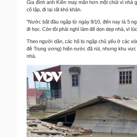
Gia đình anh Kiên may mắn hơn một chút vì nhà gi
cô lập, đi lại rất khó khăn.
“Nước bắt đầu ngập từ ngày 9/10, đến nay là 5 ng
đi học. Còn tôi phải nghỉ làm để dọn dẹp nhà, vì 
Theo người dân, các hộ bị ngập chủ yếu ở các x
đê Trung ương) hiện nước đã rút, nhưng khu vực 
nhà.