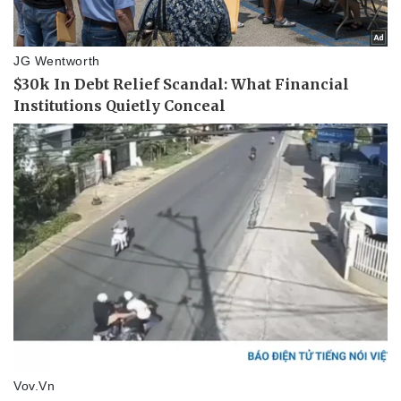
Thể thao
Ô tô - Xe máy
Bóng đá
Ô tô
Lịch thi đấu bóng đá
Xe máy
Thế giới thể thao
Tư vấn
eSports
Hậu trường