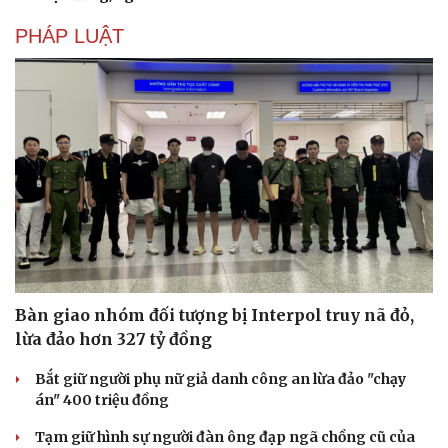
PHÁP LUẬT
Bàn giao nhóm đối tượng bị Interpol truy nã đỏ,
lừa đảo hơn 327 tỷ đồng
Du lịch
Podcast
Bắt giữ người phụ nữ giả danh công an lừa đảo "chạy
Tư vấn
Câu chuyện thời sự
án" 400 triệu đồng
Săn Tour
Đọc truyện đêm khuya
check-in
Cửa sổ tình yêu
Tạm giữ hình sự người đàn ông đạp ngã chồng cũ của
Kể chuyện cho bé