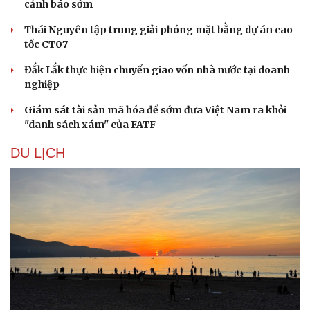
cảnh báo sớm
Thái Nguyên tập trung giải phóng mặt bằng dự án cao
tốc CT07
Đắk Lắk thực hiện chuyển giao vốn nhà nước tại doanh
nghiệp
Giám sát tài sản mã hóa để sớm đưa Việt Nam ra khỏi
"danh sách xám" của FATF
DU LỊCH
Văn hóa
Giải trí
Sân khấu - Điện ảnh
Nghệ sĩ
Văn học
Thời trang
Âm nhạc
Sao Việt
Di sản