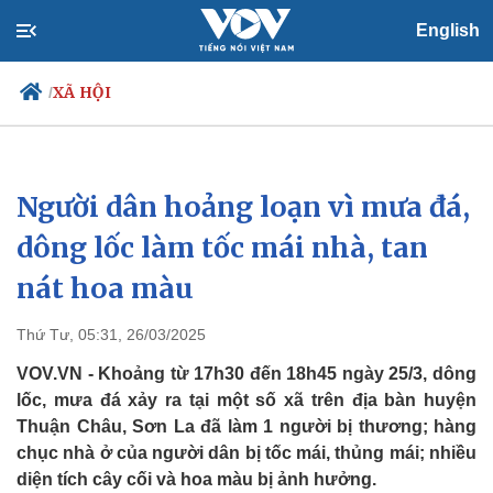
English
XÃ HỘI
/
Người dân hoảng loạn vì mưa đá,
Chính trị
Xã hội
Đảng
Tin 24h
dông lốc làm tốc mái nhà, tan
Tổ chức nhân sự
Dự báo thời tiết
nát hoa màu
Quốc hội
Giáo dục
Nhận diện sự thật
Dấu ấn VOV
Việc làm
Thứ Tư, 05:31, 26/03/2025
Biển đảo
VOV.VN - Khoảng từ 17h30 đến 18h45 ngày 25/3, dông
lốc, mưa đá xảy ra tại một số xã trên địa bàn huyện
Thuận Châu, Sơn La đã làm 1 người bị thương; hàng
chục nhà ở của người dân bị tốc mái, thủng mái; nhiều
diện tích cây cối và hoa màu bị ảnh hưởng.