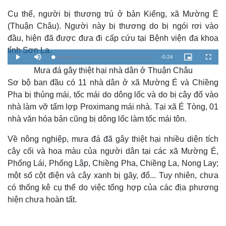
Cụ thể, người bị thương trú ở bản Kiểng, xã Mường É
(Thuận Châu). Người này bị thương do bị ngói rơi vào
đầu, hiện đã được đưa đi cấp cứu tại Bệnh viện đa khoa
tỉnh Sơn La.
R
-
0:24
L
P
M
P
F
o
l
u
i
u
a
Mưa đá gây thiệt hại nhà dân ở Thuận Châu
a
t
c
l
e
d
y
e
t
l
e
u
s
Sơ bộ ban đầu có 11 nhà dân ở xã Mường É và Chiềng
d
r
c
m
:
e
r
Pha bị thủng mái, tốc mái do dông lốc và do bị cây đổ vào
2
-
e
0
i
e
a
.
n
n
nhà làm vỡ tấm lợp Proximang mái nhà. Tại xã É Tòng, 01
7
-
0
P
nhà văn hóa bản cũng bị dông lốc làm tốc mái tôn.
i
%
i
c
t
n
u
Về nông nghiệp, mưa đá đã gây thiệt hại nhiều diện tích
r
e
i
cây cối và hoa màu của người dân tại các xã Mường É,
Phổng Lái, Phổng Lập, Chiềng Pha, Chiềng La, Nong Lay;
n
một số cột điện và cây xanh bị gãy, đổ... Tuy nhiên, chưa
g
có thống kê cụ thể do việc tổng hợp của các địa phương
T
hiện chưa hoàn tất.
i
m