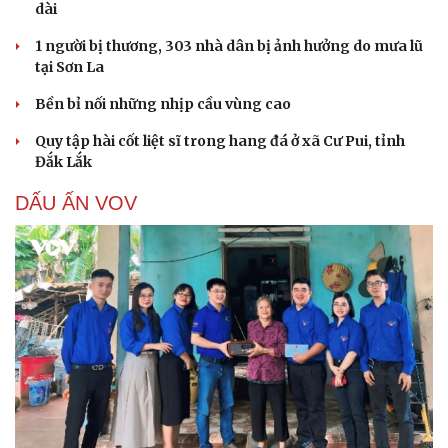
dài
1 người bị thương, 303 nhà dân bị ảnh hưởng do mưa lũ
tại Sơn La
Bền bỉ nối những nhịp cầu vùng cao
Quy tập hài cốt liệt sĩ trong hang đá ở xã Cư Pui, tỉnh
Đắk Lắk
DẤU ẤN VOV