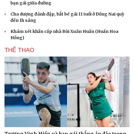
bạn gái giữa đường
Hạt giống tâm hồn
Cha dượng đánh đập, bắt bé gái 11 tuổi ở Đồng Nai quỳ
đến 1h sáng
Khám xét khẩn cấp nhà Bùi Xuân Huấn (Huấn Hoa
Hồng)
THỂ THAO
Trương Vinh Hiển và bạn gái thắng áp đảo trong