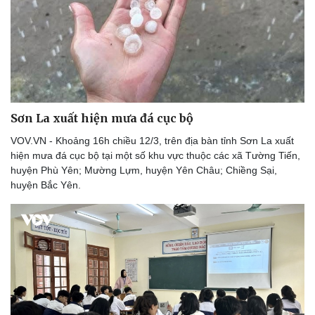
Doanh nghiệp
Công nghệ
Thông tin doanh nghiệp
Sành điệu
Doanh nghiệp 24h
Tin Công nghệ
Doanh nhân
Trải nghiệm
Sơn La xuất hiện mưa đá cục bộ
Vì cộng đồng
Chuyển đổi số
VOV.VN - Khoảng 16h chiều 12/3, trên địa bàn tỉnh Sơn La xuất
hiện mưa đá cục bộ tại một số khu vực thuộc các xã Tường Tiến,
huyện Phù Yên; Mường Lựm, huyện Yên Châu; Chiềng Sại,
huyện Bắc Yên.