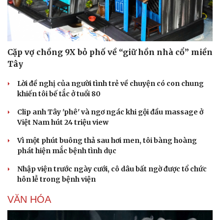
Cặp vợ chồng 9X bỏ phố về “giữ hồn nhà cổ” miền
Tây
Sức khỏe
Đời sống
Lời đề nghị của người tình trẻ về chuyện có con chung
Dinh dưỡng - món ngon
Nhà đẹp
khiến tôi bế tắc ở tuổi 80
Cây thuốc
Blog
Sản phụ khoa
Tình yêu - Gia đình
Clip anh Tây 'phê' và ngơ ngác khi gội đầu massage ở
Nhi khoa
Việt Nam hút 24 triệu view
Nam khoa
Làm đẹp - giảm cân
Vì một phút buông thả sau hơi men, tôi bàng hoàng
Phòng mạch online
phát hiện mắc bệnh tình dục
Ăn sạch sống khỏe
Nhập viện trước ngày cưới, cô dâu bất ngờ được tổ chức
hôn lễ trong bệnh viện
VĂN HÓA