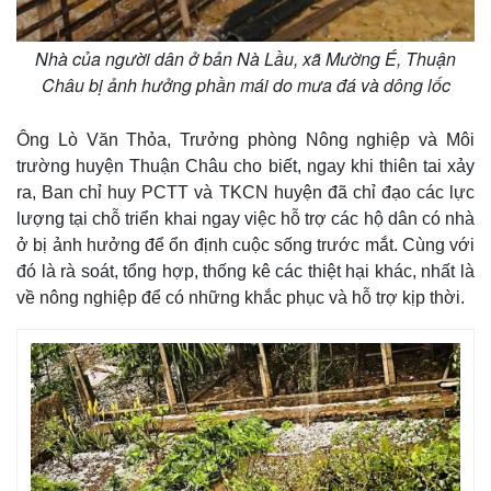
Nhà của người dân ở bản Nà Lầu, xã Mường É, Thuận
Châu bị ảnh hưởng phần mái do mưa đá và dông lốc
Ông Lò Văn Thỏa, Trưởng phòng Nông nghiệp và Môi
trường huyện Thuận Châu cho biết, ngay khi thiên tai xảy
ra, Ban chỉ huy PCTT và TKCN huyện đã chỉ đạo các lực
lượng tại chỗ triển khai ngay việc hỗ trợ các hộ dân có nhà
ở bị ảnh hưởng để ổn định cuộc sống trước mắt. Cùng với
đó là rà soát, tổng hợp, thống kê các thiệt hại khác, nhất là
về nông nghiệp để có những khắc phục và hỗ trợ kịp thời.
Kinh tế
Thị trường
Bất động sản
Giá vàng
Khởi nghiệp
Tiêu dùng
Tỷ giá
Chứng khoán