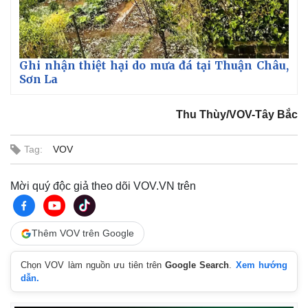
Giá cà phê
Ghi nhận thiệt hại do mưa đá tại Thuận Châu,
Sơn La
Thu Thùy/VOV-Tây Bắc
Tag:
VOV
Mời quý độc giả theo dõi VOV.VN trên
Thêm VOV trên Google
Chọn VOV làm nguồn ưu tiên trên
Google Search
.
Xem hướng
dẫn.