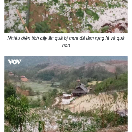
Nhiều diện tích cây ăn quả bị mưa đá làm rụng lá và quả
non
Thế giới
Multimedia
Quan sát
Video
Cuộc sống đó đây
Ảnh
Hồ sơ
E-Magazine
Infographic