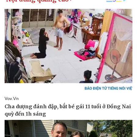
Vụ án
Vũ khí
Tin nóng
Việt Nam
Tư vấn luật
Phân tích