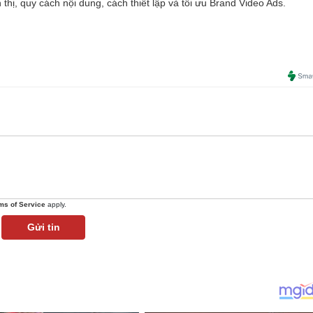
ển thị, quy cách nội dung, cách thiết lập và tối ưu Brand Video Ads.
ms of Service
apply.
Gửi tin