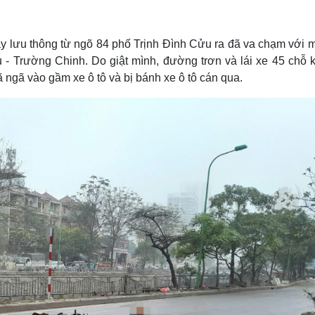
Lịch thi đấu bóng đá
Xe máy
Thế giới thể thao
Tư vấn
eSports
V
máy lưu thông từ ngõ 84 phố Trịnh Đình Cửu ra đã va chạm với 
Hậu trường
 - Trường Chinh. Do giật mình, đường trơn và lái xe 45 chỗ 
Văn hóa
Giải trí
D
 ngã vào gầm xe ô tô và bị bánh xe ô tô cán qua.
Sân khấu - Điện ảnh
Nghệ sĩ
Văn học
Thời trang
Âm nhạc
Sao Việt
c
Di sản