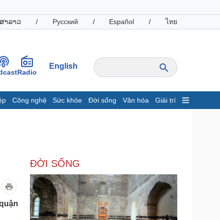
ສາລາວ
/
Русский
/
Español
/
ไทย
English
dcast
Radio
ệp
Công nghệ
Sức khỏe
Đời sống
Văn hóa
Giải trí
inh tế
Thị trường
ất động sản
Giá vàng
hởi nghiệp
Tiêu dùng
Tỷ giá
ĐỜI SỐNG
Chứng khoán
Giá cà phê
oanh nghiệp
Công nghệ
 quận
hông tin doanh nghiệp
Sành điệu