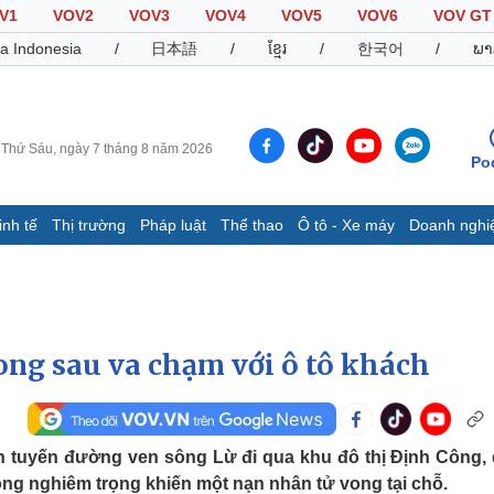
V1
VOV2
VOV3
VOV4
VOV5
VOV6
VOV GT
a Indonesia
/
日本語
/
ខ្មែរ
/
한국어
/
ພາ
Thứ Sáu, ngày 7 tháng 8 năm 2026
Po
inh tế
Thị trường
Pháp luật
Thể thao
Ô tô - Xe máy
Doanh nghi
Thế giới
Multimedia
K
Quan sát
Video
B
Cuộc sống đó đây
Ảnh
K
Hồ sơ
E-Magazine
ong sau va chạm với ô tô khách
Infographic
Thể thao
Ô tô - Xe máy
D
ên tuyến đường ven sông Lừ đi qua khu đô thị Định Công,
hông nghiêm trọng khiến một nạn nhân tử vong tại chỗ.
Bóng đá
Ô tô
T