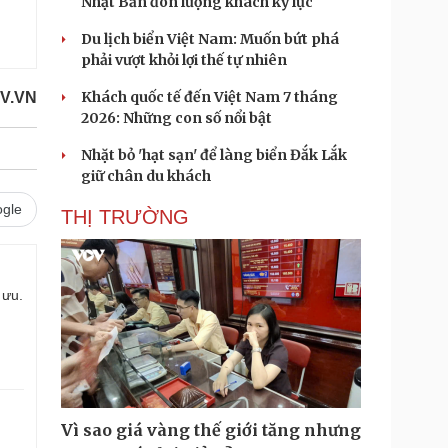
Nhật Bản đón lượng khách kỷ lục
Du lịch biển Việt Nam: Muốn bứt phá
phải vượt khỏi lợi thế tự nhiên
Khách quốc tế đến Việt Nam 7 tháng
V.VN
2026: Những con số nổi bật
Nhặt bỏ 'hạt sạn' để làng biển Đắk Lắk
giữ chân du khách
gle
THỊ TRƯỜNG
 ưu.
Vì sao giá vàng thế giới tăng nhưng