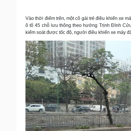
Tin nóng
Việt Nam
Tư vấn luật
Phân tích
Vào thời điểm trên, một cô gái trẻ điều khiển xe 
ô tô 45 chỗ lưu thông theo hướng Trịnh Đình Cửu
Sức khỏe
Đời sống
kiểm soát được tốc độ, người điều khiển xe máy đã
Dinh dưỡng - món ngon
Nhà đẹp
Cây thuốc
Blog
Sản phụ khoa
Tình yêu - Gia đình
Nhi khoa
Nam khoa
Làm đẹp - giảm cân
Phòng mạch online
Ăn sạch sống khỏe
Cải chính