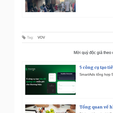
Tag:
VOV
Mời quý độc giả theo
5 công cụ tạo t
SmartAds tổng hợp 5 
Tổng quan về h