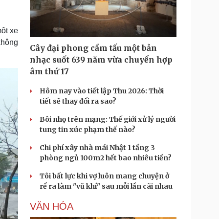
Doanh nghiệp 24h
Tin Công nghệ
Doanh nhân
Trải nghiệm
ì cộng đồng
Chuyển đổi số
một xe
không
Cây đại phong cầm tấu một bản
u lịch
Podcast
nhạc suốt 639 năm vừa chuyển hợp
Tư vấn
Câu chuyện thời sự
âm thứ 17
Săn Tour
Đọc truyện đêm khuya
heck-in
Cửa sổ tình yêu
Hôm nay vào tiết lập Thu 2026: Thời
Kể chuyện cho bé
tiết sẽ thay đổi ra sao?
Hạt giống tâm hồn
Bôi nhọ trên mạng: Thế giới xử lý người
tung tin xúc phạm thế nào?
Chi phí xây nhà mái Nhật 1 tầng 3
phòng ngủ 100m2 hết bao nhiêu tiền?
Tôi bất lực khi vợ luôn mang chuyện ở
rể ra làm "vũ khí" sau mỗi lần cãi nhau
VĂN HÓA