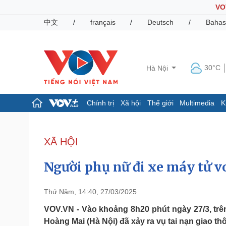
VO
中文
/
français
/
Deutsch
/
Bahas
30°C
Hà Nội
Chính trị
Xã hội
Thế giới
Multimedia
K
Chính trị
Xã hội
Đảng
Tin 24h
XÃ HỘI
Tổ chức nhân sự
Dự báo thời tiết
Quốc hội
Giáo dục
Người phụ nữ đi xe máy tử v
Nhận diện sự thật
Dấu ấn VOV
Việc làm
Biển đảo
Thứ Năm, 14:40, 27/03/2025
Pháp luật
Quân sự - Quốc phòng
VOV.VN - Vào khoảng 8h20 phút ngày 27/3, tr
Hoàng Mai (Hà Nội) đã xảy ra vụ tai nạn giao t
Vụ án
Vũ khí