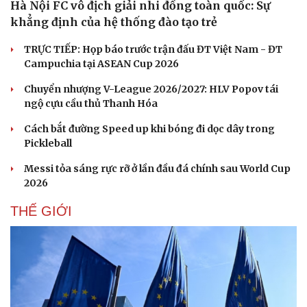
Hà Nội FC vô địch giải nhi đồng toàn quốc: Sự
Hạt giống tâm hồn
khẳng định của hệ thống đào tạo trẻ
TRỰC TIẾP: Họp báo trước trận đấu ĐT Việt Nam - ĐT
Campuchia tại ASEAN Cup 2026
Chuyển nhượng V-League 2026/2027: HLV Popov tái
ngộ cựu cầu thủ Thanh Hóa
Cách bắt đường Speed up khi bóng đi dọc dây trong
Pickleball
Messi tỏa sáng rực rỡ ở lần đầu đá chính sau World Cup
2026
THẾ GIỚI