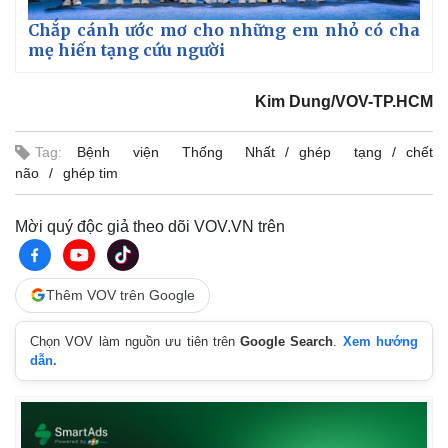
Chắp cánh ước mơ cho những em nhỏ có cha
mẹ hiến tạng cứu người
Kim Dung/VOV-TP.HCM
Tag:
Bệnh viện Thống Nhất
ghép tạng
chết
não
ghép tim
Mời quý độc giả theo dõi VOV.VN trên
Thêm VOV trên Google
Chọn VOV làm nguồn ưu tiên trên
Google Search
.
Xem hướng
Kinh tế
Thị trường
dẫn.
Bất động sản
Giá vàng
Khởi nghiệp
Tiêu dùng
Tỷ giá
Chứng khoán