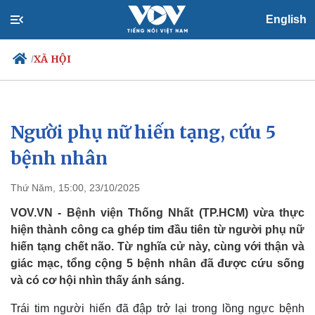
English
XÃ HỘI
/
Người phụ nữ hiến tạng, cứu 5
Chính trị
Xã hội
Đảng
Tin 24h
bệnh nhân
Tổ chức nhân sự
Dự báo thời tiết
Quốc hội
Giáo dục
Thứ Năm, 15:00, 23/10/2025
Nhận diện sự thật
Dấu ấn VOV
Việc làm
VOV.VN - Bệnh viện Thống Nhất (TP.HCM) vừa thực
Biển đảo
hiện thành công ca ghép tim đầu tiên từ người phụ nữ
hiến tạng chết não. Từ nghĩa cử này, cùng với thận và
giác mạc, tổng cộng 5 bệnh nhân đã được cứu sống
và có cơ hội nhìn thấy ánh sáng.
Trái tim người hiến đã đập trở lại trong lồng ngực bệnh