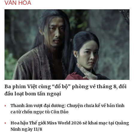
VĂN HÓA
Sức khỏe
Đời sống
Dinh dưỡng - món ngon
Nhà đẹp
Cây thuốc
Blog
Sản phụ khoa
Tình yêu - Gia đình
Nhi khoa
Nam khoa
Làm đẹp - giảm cân
Ba phim Việt cùng “đổ bộ” phòng vé tháng 8, đối
Phòng mạch online
đầu loạt bom tấn ngoại
Ăn sạch sống khỏe
Thanh âm vượt đại dương: Chuyện chưa kể về bản tình
ca từ chốn ngục tù Côn Đảo
Hoa hậu Thế giới Miss World 2026 sẽ khai mạc tại Quảng
Ninh ngày 11/8