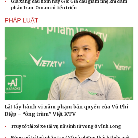
Giá xăng dầu hôm nay 6/8: Giá dầu giảm nhẹ khi đàm
phán Iran-Oman có tiến triển
PHÁP LUẬT
Lật tẩy hành vi xâm phạm bản quyền của Vũ Phi
Điệp – “ông trùm” Việt KTV
Truy tố tài xế xe tải vụ nữ sinh tử vong ở Vĩnh Long
Bùng nổ trí tuệ nhân tạo (AI) và những thách thức mới