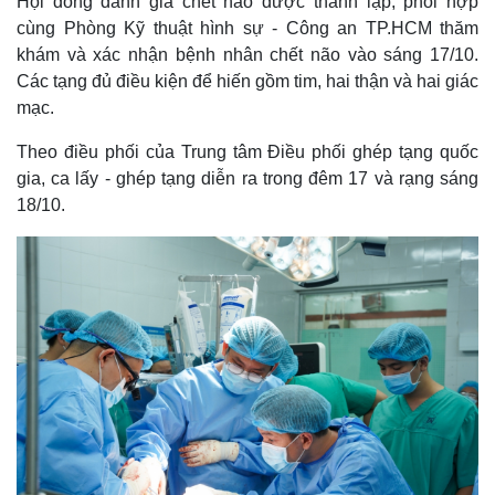
Hội đồng đánh giá chết não được thành lập, phối hợp
cùng Phòng Kỹ thuật hình sự - Công an TP.HCM thăm
khám và xác nhận bệnh nhân chết não vào sáng 17/10.
Các tạng đủ điều kiện để hiến gồm tim, hai thận và hai giác
mạc.
Theo điều phối của Trung tâm Điều phối ghép tạng quốc
gia, ca lấy - ghép tạng diễn ra trong đêm 17 và rạng sáng
18/10.
Thế giới
Multimedia
Quan sát
Video
Cuộc sống đó đây
Ảnh
Hồ sơ
E-Magazine
Infographic