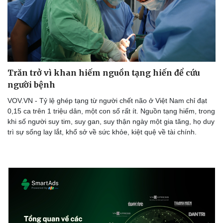
Doanh nghiệp
Công nghệ
Thông tin doanh nghiệp
Sành điệu
Doanh nghiệp 24h
Tin Công nghệ
Trăn trở vì khan hiếm nguồn tạng hiến để cứu
Doanh nhân
Trải nghiệm
người bệnh
Vì cộng đồng
Chuyển đổi số
VOV.VN - Tỷ lệ ghép tạng từ người chết não ở Việt Nam chỉ đạt
0,15 ca trên 1 triệu dân, một con số rất ít. Nguồn tạng hiếm, trong
khi số người suy tim, suy gan, suy thận ngày một gia tăng, họ duy
trì sự sống lay lắt, khổ sở về sức khỏe, kiệt quệ về tài chính.