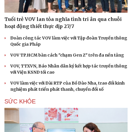
Tuổi trẻ VOV lan tỏa nghĩa tình tri ân qua chuỗi
hoạt động thiết thực dịp 27/7
Đoàn công tác VOV làm việc với Tập đoàn Truyền thông
Quốc gia Pháp
VOV TP.HCM bàn cách "chạm Gen Z" trên đa nền tảng
VOV, TTXVN, Báo Nhân dân ký kết hợp tác truyền thông
với Viện KSND tối cao
VOV làm việc với Đài RTP của Bồ Đào Nha, trao đổi kinh
nghiệm phát triển phát thanh, chuyển đổi số
SỨC KHỎE