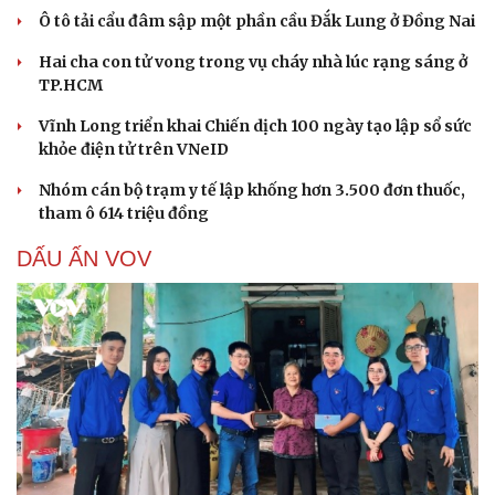
Ô tô tải cẩu đâm sập một phần cầu Đắk Lung ở Đồng Nai
Hai cha con tử vong trong vụ cháy nhà lúc rạng sáng ở
TP.HCM
Vĩnh Long triển khai Chiến dịch 100 ngày tạo lập sổ sức
khỏe điện tử trên VNeID
Nhóm cán bộ trạm y tế lập khống hơn 3.500 đơn thuốc,
tham ô 614 triệu đồng
DẤU ẤN VOV