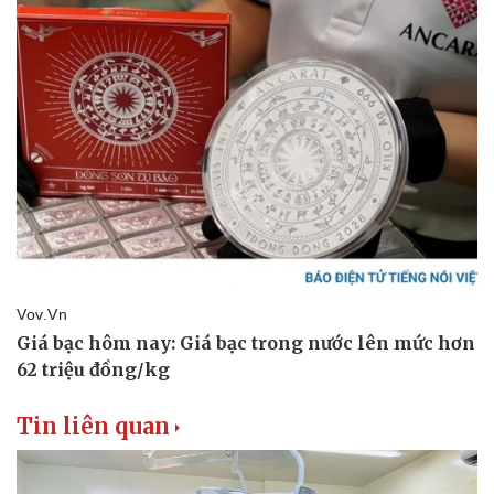
Thể thao
Ô tô - Xe máy
Bóng đá
Ô tô
Lịch thi đấu bóng đá
Xe máy
Thế giới thể thao
Tư vấn
eSports
Hậu trường
Tin liên quan