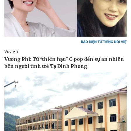
Vụ án
Vũ khí
Tin nóng
Việt Nam
Tư vấn luật
Phân tích