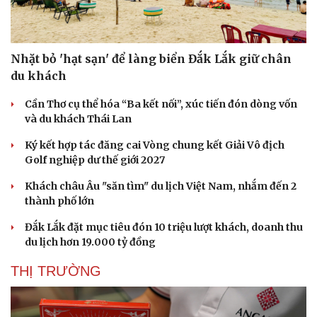
Nhặt bỏ 'hạt sạn' để làng biển Đắk Lắk giữ chân
du khách
Cần Thơ cụ thể hóa “Ba kết nối”, xúc tiến đón dòng vốn
và du khách Thái Lan
Ký kết hợp tác đăng cai Vòng chung kết Giải Vô địch
Golf nghiệp dư thế giới 2027
Khách châu Âu "săn tìm" du lịch Việt Nam, nhắm đến 2
thành phố lớn
Văn hóa
Giải trí
Đắk Lắk đặt mục tiêu đón 10 triệu lượt khách, doanh thu
Sân khấu - Điện ảnh
Nghệ sĩ
du lịch hơn 19.000 tỷ đồng
Văn học
Thời trang
Âm nhạc
Sao Việt
THỊ TRƯỜNG
Di sản