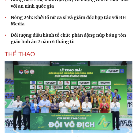
với an ninh quốc gia
Nóng 24h: Khởi tố nữ ca sĩ và giám đốc hợp tác với BH
Media
Đối tượng điều hành tổ chức phản động núp bóng tôn
giáo lĩnh án 7 năm 6 tháng tù
THỂ THAO
Du lịch
Podcast
Tư vấn
Câu chuyện thời sự
Săn Tour
Đọc truyện đêm khuya
check-in
Cửa sổ tình yêu
Kể chuyện cho bé