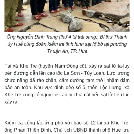
Ông Nguyễn Đình Trung (thứ 4 từ trái sang), Bí thư Thành
ủy Huế cùng đoàn kiểm tra tình hình sạt lở bờ tại phường
Thuận An, TP. Huế
Tại xã Khe Tre (huyện Nam Đông cũ), xảy ra sạt lở ta-luy
trên đường dẫn lên cao tốc La Sơn - Túy Loan. Lực lượng
chức năng đã rào chắn, cấm đường tạm thời nhằm đảm
Thế giới
Multimedia
bảo an toàn. Khu vực đỉnh đèo số 5, thôn Lộc Hưng, xã
Quan sát
Video
Khe Tre cũng có nguy cơ cao bị chia cắt nếu sạt lở tiếp tục
Cuộc sống đó đây
Ảnh
xảy ra.
Hồ sơ
E-Magazine
Infographic
Kiểm tra công tác ứng phó với bão số 12 tại xã Khe Tre,
ông Phan Thiên Định, Chủ tịch UBND thành phố Huế lưu