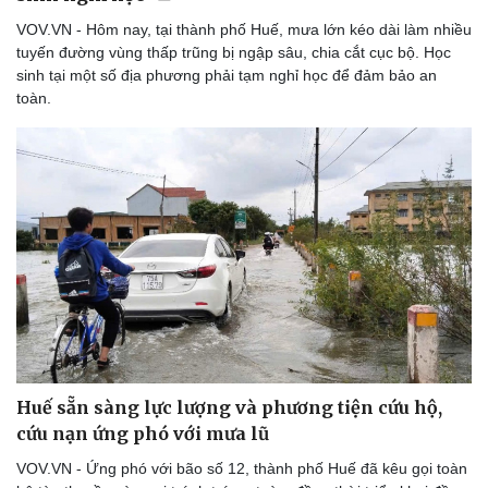
VOV.VN - Hôm nay, tại thành phố Huế, mưa lớn kéo dài làm nhiều
tuyến đường vùng thấp trũng bị ngập sâu, chia cắt cục bộ. Học
sinh tại một số địa phương phải tạm nghỉ học để đảm bảo an
toàn.
Doanh nghiệp
Công nghệ
Thông tin doanh nghiệp
Sành điệu
Doanh nghiệp 24h
Tin Công nghệ
Doanh nhân
Trải nghiệm
Vì cộng đồng
Chuyển đổi số
Huế sẵn sàng lực lượng và phương tiện cứu hộ,
cứu nạn ứng phó với mưa lũ
VOV.VN - Ứng phó với bão số 12, thành phố Huế đã kêu gọi toàn