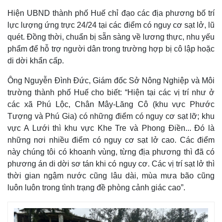
Hiện UBND thành phố Huế chỉ đạo các địa phương bố trí
lực lượng ứng trực 24/24 tại các điểm có nguy cơ sạt lở, lũ
quét. Đồng thời, chuẩn bị sẵn sàng về lương thực, nhu yếu
phẩm để hỗ trợ người dân trong trường hợp bị cô lập hoặc
di dời khẩn cấp.
Ông Nguyễn Đình Đức, Giám đốc Sở Nông Nghiệp và Môi
trường thành phố Huế cho biết: “Hiện tại các vị trí như ở
các xã Phú Lộc, Chân Mây-Lăng Cô (khu vực Phước
Tượng và Phú Gia) có những điểm có nguy cơ sạt lỡ; khu
vực A Lưới thì khu vực Khe Tre và Phong Điền... Đó là
những nơi nhiều điểm có nguy cơ sạt lở cao. Các điểm
này chúng tôi có khoanh vùng, từng địa phương thì đã có
phương án di dời sơ tán khi có nguy cơ. Các vị trí sạt lở thì
Kinh tế
Thị trường
thời gian ngậm nước cũng lâu dài, mùa mưa bão cũng
Bất động sản
Giá vàng
luôn luôn trong tình trạng đề phòng cảnh giác cao”.
Khởi nghiệp
Tiêu dùng
Tỷ giá
Chứng khoán