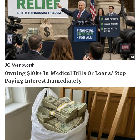
Thể thao
Ô tô - Xe máy
Bóng đá
Ô tô
Lịch thi đấu bóng đá
Xe máy
Thế giới thể thao
Tư vấn
eSports
Hậu trường