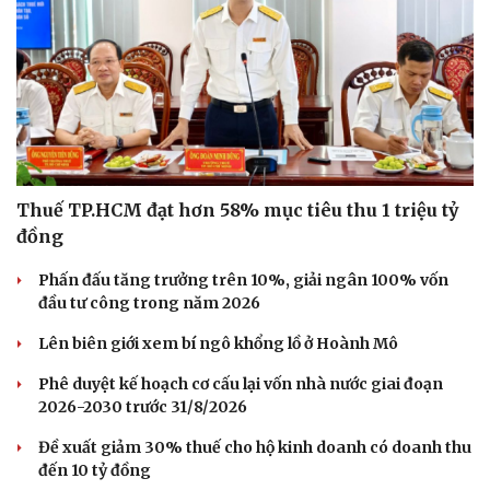
Thuế TP.HCM đạt hơn 58% mục tiêu thu 1 triệu tỷ
đồng
Phấn đấu tăng trưởng trên 10%, giải ngân 100% vốn
đầu tư công trong năm 2026
Văn hóa
Giải trí
Lên biên giới xem bí ngô khổng lồ ở Hoành Mô
Sân khấu - Điện ảnh
Nghệ sĩ
Văn học
Thời trang
Phê duyệt kế hoạch cơ cấu lại vốn nhà nước giai đoạn
Âm nhạc
Sao Việt
2026-2030 trước 31/8/2026
Di sản
Đề xuất giảm 30% thuế cho hộ kinh doanh có doanh thu
đến 10 tỷ đồng