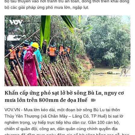
bộ tàu thuyền vào nơi tránh trú an toàn, đồng thời triển khai đồng
bộ các giải pháp ứng phó mưa lớn, ngập lụt.
Khẩn cấp ứng phó sạt lở bờ sông Bù Lu, nguy cơ
mưa lớn trên 800mm đe dọa Huế
VOV.VN - Mưa lớn kéo dài, một đoạn bờ sông Bù Lu tại thôn
Thủy Yên Thượng (xã Chân Mây – Lăng Cô, TP Huế) bị sạt lở
nghiêm trọng, uy hiếp trực tiếp khu dân cư. Gần 100 cán bộ,
chiến sĩ quân đội, công an, dân quân cùng chính quyền địa
phương đã dầm mưa ngày đêm gia cố bờ sông bằng cọc gỗ, bao