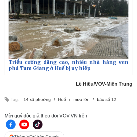
Giá cà phê
Triều cường dâng cao, nhiều nhà hàng ven
phá Tam Giang ở Huế bị uy hiếp
Lê Hiếu/VOV-Miền Trung
Tag:
14 xã phường
Huế
mưa lớn
bão số 12
Mời quý độc giả theo dõi VOV.VN trên
Thêm VOV trên Google