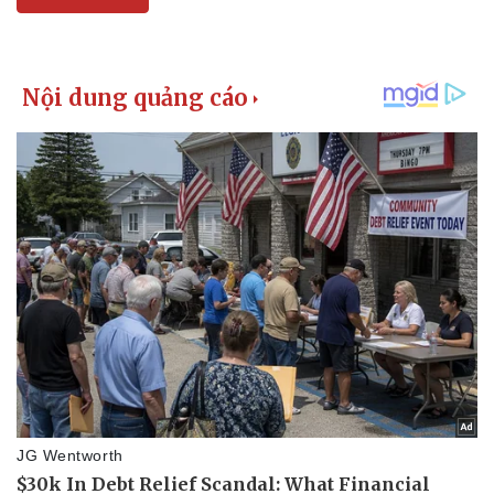
Vụ án
Vũ khí
Tin nóng
Việt Nam
Tư vấn luật
Phân tích