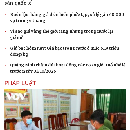
sàn quốc tế
Buôn lậu, hàng giả diễn biến phức tạp, xử lý gần 68.000
vụ trong 6 tháng
Vì sao giá vàng thế giới tăng nhưng trong nước lại
giảm?
Giá bạc hôm nay: Giá bạc trong nước ở mức 61,9 triệu
đồng/kg
Quảng Ninh chấm dứt hoạt động các cơ sở giết mổ nhỏ lẻ
trước ngày 31/10/2026
PHÁP LUẬT
Du lịch
Podcast
Tư vấn
Câu chuyện thời sự
Săn Tour
Đọc truyện đêm khuya
check-in
Cửa sổ tình yêu
Kể chuyện cho bé