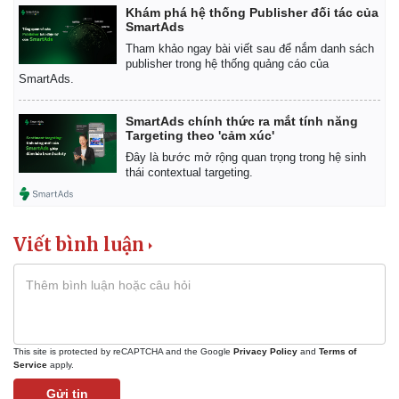
Khám phá hệ thống Publisher đối tác của
SmartAds
Tham khảo ngay bài viết sau để nắm danh sách
publisher trong hệ thống quảng cáo của
SmartAds.
SmartAds chính thức ra mắt tính năng
Targeting theo 'cảm xúc'
Đây là bước mở rộng quan trọng trong hệ sinh
thái contextual targeting.
Viết bình luận
This site is protected by reCAPTCHA and the Google
Privacy Policy
and
Terms of
Service
apply.
Pháp luật
Quân sự - Quốc phòng
Gửi tin