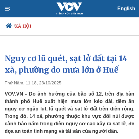
English
XÃ HỘI
/
Nguy cơ lũ quét, sạt lở đất tại 14
Chính trị
Xã hội
Đảng
Tin 24h
xã, phường do mưa lớn ở Huế
Tổ chức nhân sự
Dự báo thời tiết
Quốc hội
Giáo dục
Thứ Năm, 11:18, 23/10/2025
Nhận diện sự thật
Dấu ấn VOV
Việc làm
VOV.VN - Do ảnh hưởng của bão số 12, trên địa bàn
Biển đảo
thành phố Huế xuất hiện mưa lớn kéo dài, tiềm ẩn
nguy cơ ngập lụt, lũ quét và sạt lở đất trên diện rộng.
Trong đó, 14 xã, phường thuộc khu vực đồi núi được
cảnh báo nằm trong diện nguy cơ cao xảy ra sạt lở, đe
dọa an toàn tính mạng và tài sản của người dân.