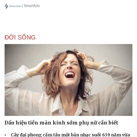
| SmartAds
ĐỜI SỐNG
Sức khỏe
Đời sống
Dinh dưỡng - món ngon
Nhà đẹp
Cây thuốc
Blog
Sản phụ khoa
Tình yêu - Gia đình
Nhi khoa
Nam khoa
Làm đẹp - giảm cân
Phòng mạch online
Ăn sạch sống khỏe
Dấu hiệu tiền mãn kinh sớm phụ nữ cần biết
Cây đại phong cầm tấu một bản nhạc suốt 639 năm vừa