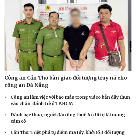
Công an Cần Thơ bàn giao đối tượng truy nã cho
công an Đà Nẵng
Văn hóa
Giải trí
Công an làm việc với bảo mẫu trong video bắn dây thun
Sân khấu - Điện ảnh
Nghệ sĩ
vào chân, đánh trẻ ở TP.HCM
Văn học
Thời trang
Âm nhạc
Sao Việt
Đánh bạc thua, người đàn ông thuê 6 ô tô tự lái mang
Di sản
cầm cố
Cần Thơ: Triệt phá tụ điểm ma túy, khởi tố 3 đối tượng