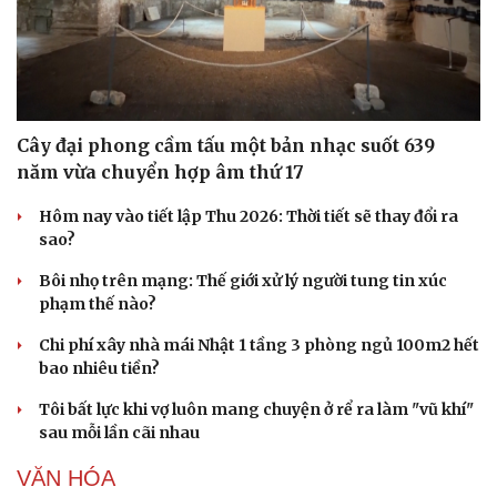
Doanh nghiệp
Công nghệ
Thông tin doanh nghiệp
Sành điệu
Cây đại phong cầm tấu một bản nhạc suốt 639
Doanh nghiệp 24h
Tin Công nghệ
năm vừa chuyển hợp âm thứ 17
Doanh nhân
Trải nghiệm
Vì cộng đồng
Chuyển đổi số
Hôm nay vào tiết lập Thu 2026: Thời tiết sẽ thay đổi ra
sao?
Bôi nhọ trên mạng: Thế giới xử lý người tung tin xúc
phạm thế nào?
Chi phí xây nhà mái Nhật 1 tầng 3 phòng ngủ 100m2 hết
bao nhiêu tiền?
Tôi bất lực khi vợ luôn mang chuyện ở rể ra làm "vũ khí"
sau mỗi lần cãi nhau
VĂN HÓA