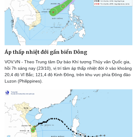
Thể thao
Ô tô - Xe máy
Bóng đá
Ô tô
Lịch thi đấu bóng đá
Xe máy
Thế giới thể thao
Tư vấn
eSports
Hậu trường
Áp thấp nhiệt đới gần biển Đông
VOV.VN - Theo Trung tâm Dự báo Khí tượng Thủy văn Quốc gia,
hồi 7h sáng nay (23/10), vị trí tâm áp thấp nhiệt đới ở vào khoảng
20,4 độ Vĩ Bắc; 121,4 độ Kinh Đông, trên khu vực phía Đông đảo
Luzon (Philippines).