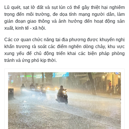
Lũ quét, sạt lở đất và sụt lún có thể gây thiệt hại nghiêm
trọng đến môi trường, đe dọa tính mạng người dân, làm
gián đoạn giao thông và ảnh hưởng đến hoạt động sản
xuất, kinh tế - xã hội.
Các cơ quan chức năng tại địa phương được khuyến nghị
khẩn trương rà soát các điểm nghẽn dòng chảy, khu vực
xung yếu để chủ động triển khai các biện pháp phòng
tránh và ứng phó kịp thời.
Thế giới
Multimedia
Quan sát
Video
Cuộc sống đó đây
Ảnh
Hồ sơ
E-Magazine
Infographic