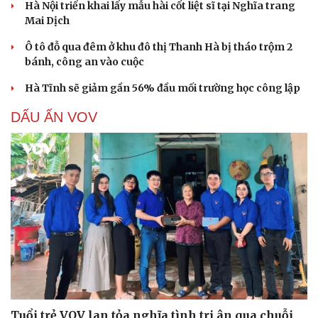
Hà Nội triển khai lấy mẫu hài cốt liệt sĩ tại Nghĩa trang
Mai Dịch
Ô tô đỗ qua đêm ở khu đô thị Thanh Hà bị tháo trộm 2
bánh, công an vào cuộc
Hà Tĩnh sẽ giảm gần 56% đầu mối trường học công lập
DẤU ẤN VOV
Cải chính
Tuổi trẻ VOV lan tỏa nghĩa tình tri ân qua chuỗi