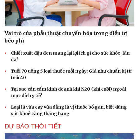
Vai trò của phẫu thuật chuyển hóa trong điều trị
béo phì
Chiết xuất đậu đen mang lại lợi ích gì cho sức khỏe, làn
da?
Tuổi 70 uống 5 loại thuốc mỗi ngày: Giá như chuẩn bị từ
tuổi 40
Tại sao cần cấm kinh doanh khí N2O (khí cười) ngoài
mục đích y tế?
Loại lá vừa cay vừa đắng là vị thuốc bổ gan, biết dùng
sức khoẻ càng thăng hạng
DỰ BÁO THỜI TIẾT