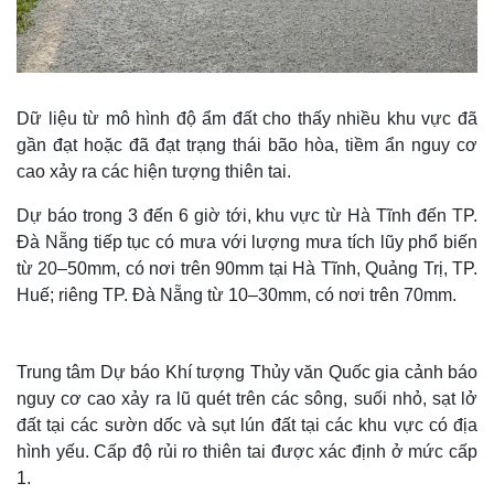
Dữ liệu từ mô hình độ ẩm đất cho thấy nhiều khu vực đã
gần đạt hoặc đã đạt trạng thái bão hòa, tiềm ẩn nguy cơ
cao xảy ra các hiện tượng thiên tai.
Dự báo trong 3 đến 6 giờ tới, khu vực từ Hà Tĩnh đến TP.
Đà Nẵng tiếp tục có mưa với lượng mưa tích lũy phổ biến
từ 20–50mm, có nơi trên 90mm tại Hà Tĩnh, Quảng Trị, TP.
Huế; riêng TP. Đà Nẵng từ 10–30mm, có nơi trên 70mm.
Trung tâm Dự báo Khí tượng Thủy văn Quốc gia cảnh báo
nguy cơ cao xảy ra lũ quét trên các sông, suối nhỏ, sạt lở
đất tại các sườn dốc và sụt lún đất tại các khu vực có địa
hình yếu. Cấp độ rủi ro thiên tai được xác định ở mức cấp
1.