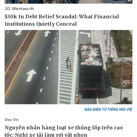
Vụ án
Vũ khí
Tin nóng
Việt Nam
Tư vấn luật
Phân tích