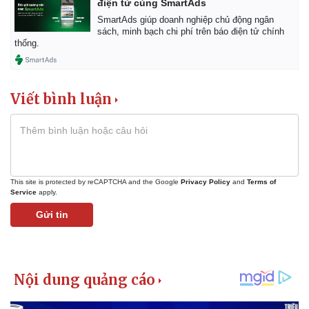
điện tử cùng SmartAds
SmartAds giúp doanh nghiệp chủ động ngân
sách, minh bạch chi phí trên báo điện tử chính
thống.
Viết bình luận
This site is protected by reCAPTCHA and the Google
Privacy Policy
and
Terms of
Service
apply.
Gửi tin
Kinh tế
Thị trường
Bất động sản
Giá vàng
Khởi nghiệp
Tiêu dùng
Tỷ giá
Chứng khoán