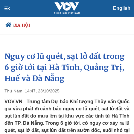
English
XÃ HỘI
/
Nguy cơ lũ quét, sạt lở đất trong
Chính trị
Xã hội
Đảng
Tin 24h
6 giờ tới tại Hà Tĩnh, Quảng Trị,
Tổ chức nhân sự
Dự báo thời tiết
Huế và Đà Nẵng
Quốc hội
Giáo dục
Nhận diện sự thật
Dấu ấn VOV
Việc làm
Thứ Năm, 14:47, 23/10/2025
Biển đảo
VOV.VN - Trung tâm Dự báo Khí tượng Thủy văn Quốc
gia vừa phát đi cảnh báo nguy cơ lũ quét, sạt lở đất và
sụt lún đất do mưa lớn tại khu vực các tỉnh từ Hà Tĩnh
đến TP. Đà Nẵng. Trong 6 giờ tới, có nguy cơ xảy ra lũ
quét, sạt lở đất, sụt lún đất trên sườn dốc, suối nhỏ tại