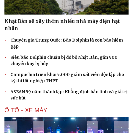
Nhật Bản sẽ xây thêm nhiều nhà máy điện hạt
nhân
Chuyên gia Trung Quốc: Bão Dolphin là cơn bão hiếm
gặp
Siêu bão Dolphin chuẩn bị đổ bộ Nhật Bản, gần 900
chuyến bay bị hủy
Campuchia triển khai 5.000 giám sát viên độc lập cho
kỳ thi tốt nghiệp THPT
ASEAN 59 năm thành lập: Khẳng định bản lĩnh và giá trị
sức hút
Du lịch
Podcast
Ô TÔ - XE MÁY
Tư vấn
Câu chuyện thời sự
Săn Tour
Đọc truyện đêm khuya
check-in
Cửa sổ tình yêu
Kể chuyện cho bé