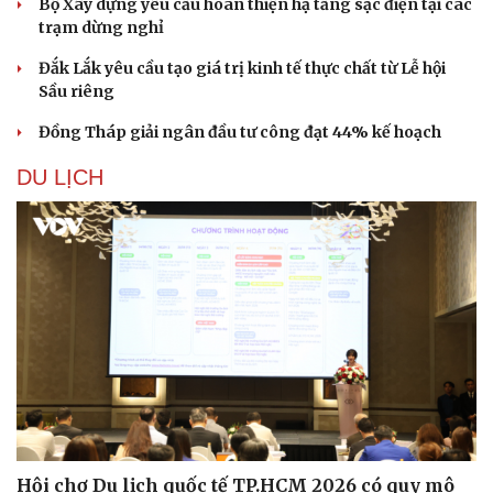
Bộ Xây dựng yêu cầu hoàn thiện hạ tầng sạc điện tại các
trạm dừng nghỉ
Đắk Lắk yêu cầu tạo giá trị kinh tế thực chất từ Lễ hội
Sầu riêng
Đồng Tháp giải ngân đầu tư công đạt 44% kế hoạch
Sức khỏe
Đời sống
DU LỊCH
Dinh dưỡng - món ngon
Nhà đẹp
Cây thuốc
Blog
Sản phụ khoa
Tình yêu - Gia đình
Nhi khoa
Nam khoa
Làm đẹp - giảm cân
Phòng mạch online
Ăn sạch sống khỏe
Hội chợ Du lịch quốc tế TP.HCM 2026 có quy mô