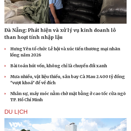
Đà Nẵng: Phát hiện và xử lý vụ kinh doanh lô
than hoạt tính nhập lậu
Hưng Yên tổ chức Lễ hội và xúc tiến thương mại nhãn
lồng năm 2026
Bài toán hút vốn, không chỉ là chuyển đổi xanh
Mưa nhiều, vật liệu thiếu, sân bay Cà Mau 2.400 tỷ đồng
"vượt khoá" để về đích
Văn hóa
Giải trí
Nhân sự, máy móc nằm chờ mặt bằng ở cao tốc cửa ngõ
Sân khấu - Điện ảnh
Nghệ sĩ
TP. Hồ Chí Minh
Văn học
Thời trang
Âm nhạc
Sao Việt
DU LỊCH
Di sản