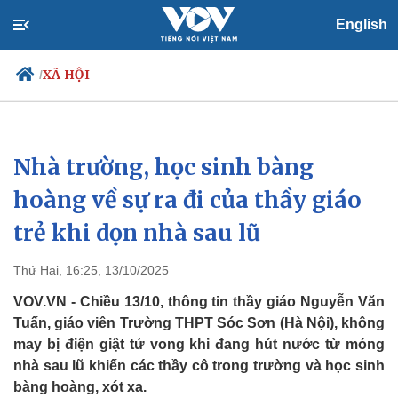
English
XÃ HỘI
/
Nhà trường, học sinh bàng
Chính trị
Xã hội
Đảng
Tin 24h
hoàng về sự ra đi của thầy giáo
Tổ chức nhân sự
Dự báo thời tiết
trẻ khi dọn nhà sau lũ
Quốc hội
Giáo dục
Nhận diện sự thật
Dấu ấn VOV
Việc làm
Thứ Hai, 16:25, 13/10/2025
Biển đảo
VOV.VN - Chiều 13/10, thông tin thầy giáo Nguyễn Văn
Tuấn, giáo viên Trường THPT Sóc Sơn (Hà Nội), không
may bị điện giật tử vong khi đang hút nước từ móng
nhà sau lũ khiến các thầy cô trong trường và học sinh
bàng hoàng, xót xa.