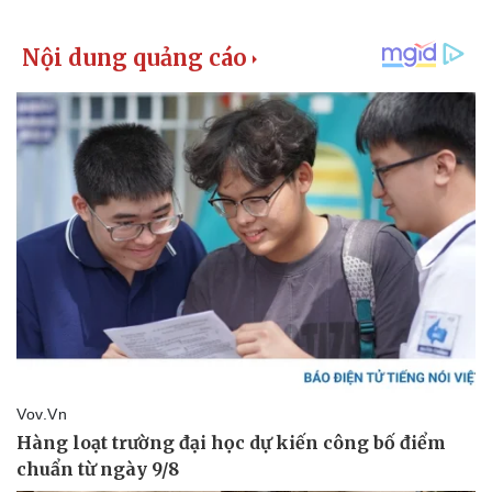
Vụ án
Vũ khí
Tin nóng
Việt Nam
Tư vấn luật
Phân tích