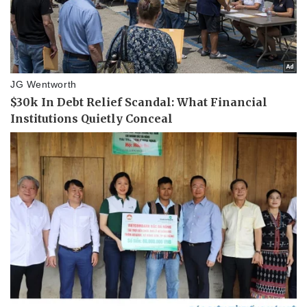
Thể thao
Ô tô - Xe máy
Bóng đá
Ô tô
Lịch thi đấu bóng đá
Xe máy
Thế giới thể thao
Tư vấn
eSports
Hậu trường