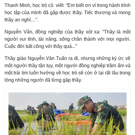
Thanh Minh, học trò cũ viết: “Em biết ơn vì trong hành trình
học tập của mình đã gặp được thầy. Tiếc thương và mong
thầy an nghỉ…”.
Nguyễn Vân, đồng nghiệp của thầy xót xa: “Thầy là một
người vui tính, tài năng, sống chân thành với mọi người.
Cuộc đời bất công với thầy quá...”
Thầy giáo Nguyễn Văn Tuấn ra đi, nhưng những ký ức về
một người thầy tận tụy, một người đồng nghiệp trầm ấm và
một trái tim luôn hướng về học trò sẽ còn ở lại rất lâu trong
lòng những người đã từng gặp thầy.
Kinh tế
Thị trường
Bất động sản
Giá vàng
Khởi nghiệp
Tiêu dùng
Tỷ giá
Chứng khoán