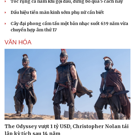
Tóc rụng cả nắm khi gội đầu, đừng bỏ qua 5 cách này
Dấu hiệu tiền mãn kinh sớm phụ nữ cần biết
Cây đại phong cầm tấu một bản nhạc suốt 639 năm vừa
chuyển hợp âm thứ 17
VĂN HÓA
The Odyssey vượt 1 tỷ USD, Christopher Nolan tái
lập kỳ tích sau 14 năm