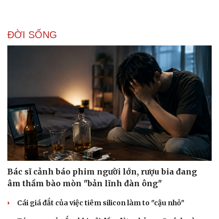
ĐỜI SỐNG
Sức khỏe
Đời sống
Dinh dưỡng - món ngon
Nhà đẹp
Cây thuốc
Blog
Sản phụ khoa
Tình yêu - Gia đình
Nhi khoa
Nam khoa
Làm đẹp - giảm cân
Phòng mạch online
Ăn sạch sống khỏe
Bác sĩ cảnh báo phim người lớn, rượu bia đang
âm thầm bào mòn "bản lĩnh đàn ông"
Cái giá đắt của việc tiêm silicon làm to "cậu nhỏ"