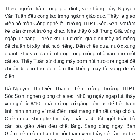
Theo người thân trong gia đình, vợ chồng thầy Nguyễn
Văn Tuấn đều công tác trong ngành giáo dục. Thầy là giáo
viên bộ môn Công nghệ ở Trường THPT Sóc Sơn, vợ làm
kế toán ở một trường khác. Nhà thầy ở xã Trung Giã, vùng
ngập lụt nặng. Trước khi lũ lụt đến, gia đình thầy đổ móng
để chuẩn bị xây nhà ra ở riêng. Đến chiều qua, nước xung
quanh khu vực đã rút nhưng trong móng nhà vẫn như một
cái ao. Thầy Tuấn sử dụng máy bơm hút nước ra ngoài để
chuẩn bị cho thợ đến làm thì không may tử vong do rò
điện.
Bà Nguyễn Thị Diệu Thanh, Hiệu trưởng Trường THPT
Sóc Sơn, nghẹn giọng chia sẻ: “Những ngày ngập lụt, thầy
xin nghỉ từ 8/10, nhà trường cố gắng liên lạc để hỏi thăm
tình hình nhưng vì mất điện, mất mạng nên rất chập chờn.
Chiều qua, khi nghe tin thầy Tuấn ra đi đột ngột, toàn bộ
cán bộ, giáo viên đều chết lặng. Sáng cùng ngày, Ban
Giám hiệu còn nhắn tin hỏi thăm xem thầy có cần hỗ trợ