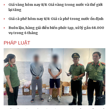
Giá vàng hôm nay 8/8: Giá vàng trong nước và thế giới
lại tăng
Giá cà phê hôm nay 8/8: Giá cà phê trong nước ổn định
Buôn lậu, hàng giả diễn biến phức tạp, xử lý gần 68.000
vụ trong 6 tháng
PHÁP LUẬT
Du lịch
Podcast
Tư vấn
Câu chuyện thời sự
Săn Tour
Đọc truyện đêm khuya
check-in
Cửa sổ tình yêu
Kể chuyện cho bé