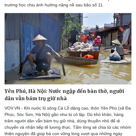
trường học chịu ảnh hưởng nặng nề sau bão số 11.
Doanh nghiệp
Công nghệ
Thông tin doanh nghiệp
Sành điệu
Doanh nghiệp 24h
Tin Công nghệ
Doanh nhân
Trải nghiệm
Vì cộng đồng
Chuyển đổi số
Yên Phú, Hà Nội: Nước ngập đến bàn thờ, người
dân vẫn bám trụ giữ nhà
VOV.VN - Khi nước lũ sông Cà Lồ dâng cao, thôn Yên Phú (xã Đa
Phúc, Sóc Sơn, Hà Nội) gần như bị cô lập. Dù khó khăn, hàng
trăm người dân vẫn bám trụ giữ nhà, dùng thuyền nhỏ để di
chuyển và nhận tiếp tế lương thực. Tấm lòng sẻ chia từ các nhóm
thiện nguyện đã giúp bà con vững lòng vượt qua những ngày