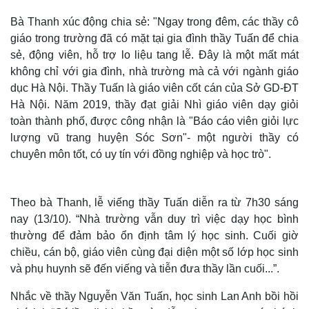
Bà Thanh xúc động chia sẻ: "Ngay trong đêm, các thầy cô
giáo trong trường đã có mặt tại gia đình thầy Tuấn để chia
sẻ, động viên, hỗ trợ lo liệu tang lễ. Đây là một mất mát
không chỉ với gia đình, nhà trường mà cả với ngành giáo
dục Hà Nội. Thầy Tuấn là giáo viên cốt cán của Sở GD-ĐT
Hà Nội. Năm 2019, thầy đạt giải Nhì giáo viên dạy giỏi
toàn thành phố, được công nhận là "Báo cáo viên giỏi lực
lượng vũ trang huyện Sóc Sơn"- một người thầy có
chuyên môn tốt, có uy tín với đồng nghiệp và học trò".
Thế giới
Multimedia
Theo bà Thanh, lễ viếng thầy Tuấn diễn ra từ 7h30 sáng
Quan sát
Video
nay (13/10). “Nhà trường vẫn duy trì việc dạy học bình
Cuộc sống đó đây
Ảnh
thường để đảm bảo ổn định tâm lý học sinh. Cuối giờ
Hồ sơ
E-Magazine
chiều, cán bộ, giáo viên cùng đại diện một số lớp học sinh
Infographic
và phụ huynh sẽ đến viếng và tiễn đưa thầy lần cuối...”.
Nhắc về thầy Nguyễn Văn Tuấn, học sinh Lan Anh bồi hồi