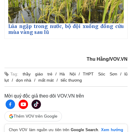
Giá cà phê
Lúa ngập trong nước, bộ đội xuống đồng cứu
mùa vàng sau lũ
Thu Hằng/VOV.VN
Tag:
thầy giáo trẻ
Hà Nội
THPT Sóc Sơn
lũ
lụt
dọn nhà
mất mát
tiếc thương
Mời quý độc giả theo dõi VOV.VN trên
Thêm VOV trên Google
Chọn VOV làm nguồn ưu tiên trên
Google Search
.
Xem hướng