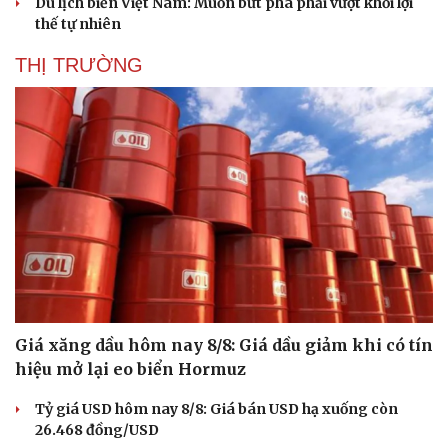
Du lịch biển Việt Nam: Muốn bứt phá phải vượt khỏi lợi
thế tự nhiên
THỊ TRƯỜNG
Giá xăng dầu hôm nay 8/8: Giá dầu giảm khi có tín
hiệu mở lại eo biển Hormuz
Tỷ giá USD hôm nay 8/8: Giá bán USD hạ xuống còn
26.468 đồng/USD