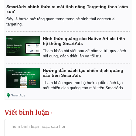
SmartAds chính thức ra mắt tính năng Targeting theo 'cảm
xúc'
Đây là bước mở rộng quan trọng trong hệ sinh thái contextual
targeting.
Hình thức quảng cáo Native Article trên
hệ thống SmartAds
Tham khảo bài viết sau để nắm vị trí, quy cách
nội dung, cách thiết lập và tối ưu.
Hướng dẫn cách tạo chiến dịch quảng
cáo trên SmartAds
Tham khảo ngay trọn bộ hướng dẫn cách tạo
một chiến dịch quảng cáo mới trên SmartAds.
Kinh tế
Thị trường
Viết bình luận
Bất động sản
Giá vàng
Khởi nghiệp
Tiêu dùng
Tỷ giá
Chứng khoán