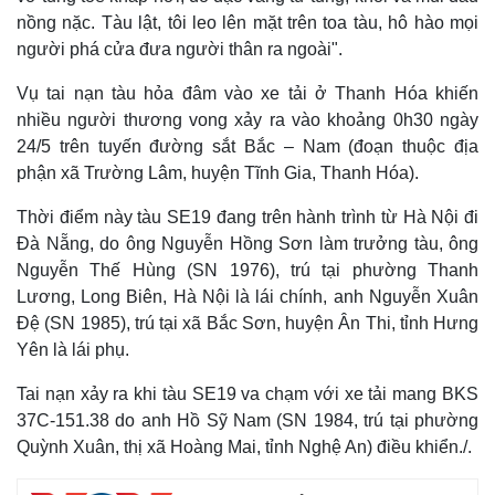
nồng nặc. Tàu lật, tôi leo lên mặt trên toa tàu, hô hào mọi
người phá cửa đưa người thân ra ngoài".
Vụ tai nạn tàu hỏa đâm vào xe tải ở Thanh Hóa khiến
nhiều người thương vong xảy ra vào khoảng 0h30 ngày
24/5 trên tuyến đường sắt Bắc – Nam (đoạn thuộc địa
phận xã Trường Lâm, huyện Tĩnh Gia, Thanh Hóa).
Thời điểm này tàu SE19 đang trên hành trình từ Hà Nội đi
Đà Nẵng, do ông Nguyễn Hồng Sơn làm trưởng tàu, ông
Nguyễn Thế Hùng (SN 1976), trú tại phường Thanh
Lương, Long Biên, Hà Nội là lái chính, anh Nguyễn Xuân
Thế giới
Multimedia
Đệ (SN 1985), trú tại xã Bắc Sơn, huyện Ân Thi, tỉnh Hưng
Quan sát
Video
Yên là lái phụ.
Cuộc sống đó đây
Ảnh
Tai nạn xảy ra khi tàu SE19 va chạm với xe tải mang BKS
Hồ sơ
E-Magazine
Infographic
37C-151.38 do anh Hồ Sỹ Nam (SN 1984, trú tại phường
Quỳnh Xuân, thị xã Hoàng Mai, tỉnh Nghệ An) điều khiển./.