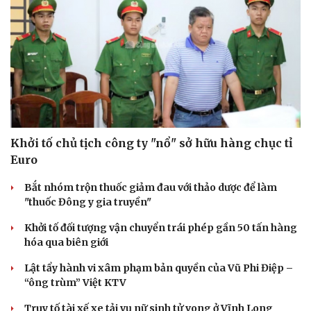
Khởi tố chủ tịch công ty "nổ" sở hữu hàng chục tỉ
Euro
Bắt nhóm trộn thuốc giảm đau với thảo dược để làm
"thuốc Đông y gia truyền"
Văn hóa
Giải trí
Sân khấu - Điện ảnh
Nghệ sĩ
Khởi tố đối tượng vận chuyển trái phép gần 50 tấn hàng
Văn học
Thời trang
hóa qua biên giới
Âm nhạc
Sao Việt
Di sản
Lật tẩy hành vi xâm phạm bản quyền của Vũ Phi Điệp –
“ông trùm” Việt KTV
Truy tố tài xế xe tải vụ nữ sinh tử vong ở Vĩnh Long