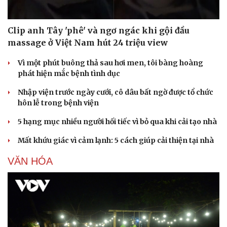
Clip anh Tây 'phê' và ngơ ngác khi gội đầu
massage ở Việt Nam hút 24 triệu view
Doanh nghiệp
Công nghệ
Thông tin doanh nghiệp
Sành điệu
Vì một phút buông thả sau hơi men, tôi bàng hoàng
Doanh nghiệp 24h
Tin Công nghệ
phát hiện mắc bệnh tình dục
Doanh nhân
Trải nghiệm
Nhập viện trước ngày cưới, cô dâu bất ngờ được tổ chức
Vì cộng đồng
Chuyển đổi số
hôn lễ trong bệnh viện
5 hạng mục nhiều người hối tiếc vì bỏ qua khi cải tạo nhà
Mất khứu giác vì cảm lạnh: 5 cách giúp cải thiện tại nhà
VĂN HÓA