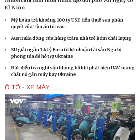
Indonesia làm mưa nhân tạo đối phó với nguy cơ
El Niño
Mỹ hoàn trả khoảng 100 tỷ USD tiền thuế sau phán
quyết của Tòa án tối cao
Australia đóng cửa hàng trăm nhà trẻ kém chất lượng
EU giải ngân 1,4 tỷ Euro từ lợi nhuận tài sản Nga bị
phong tỏa để hỗ trợ Ukraine
Đức điều tra nghi vấn khủng bố khi phát hiện UAV mang
chất nổ gần máy bay Ukraine
Ô TÔ - XE MÁY
Du lịch
Podcast
Tư vấn
Câu chuyện thời sự
Săn Tour
Đọc truyện đêm khuya
check-in
Cửa sổ tình yêu
Kể chuyện cho bé