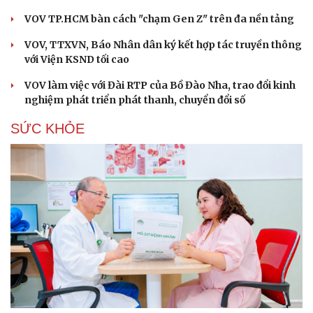
VOV TP.HCM bàn cách "chạm Gen Z" trên đa nền tảng
VOV, TTXVN, Báo Nhân dân ký kết hợp tác truyền thông
với Viện KSND tối cao
VOV làm việc với Đài RTP của Bồ Đào Nha, trao đổi kinh
nghiệm phát triển phát thanh, chuyển đổi số
SỨC KHỎE