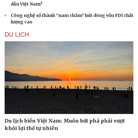
dẫn Việt Nam?
Công nghệ số thành “nam châm” hút dòng vốn FDI chất
lượng cao
DU LỊCH
Sức khỏe
Đời sống
Dinh dưỡng - món ngon
Nhà đẹp
Cây thuốc
Blog
Sản phụ khoa
Tình yêu - Gia đình
Nhi khoa
Nam khoa
Làm đẹp - giảm cân
Phòng mạch online
Ăn sạch sống khỏe
Du lịch biển Việt Nam: Muốn bứt phá phải vượt
khỏi lợi thế tự nhiên