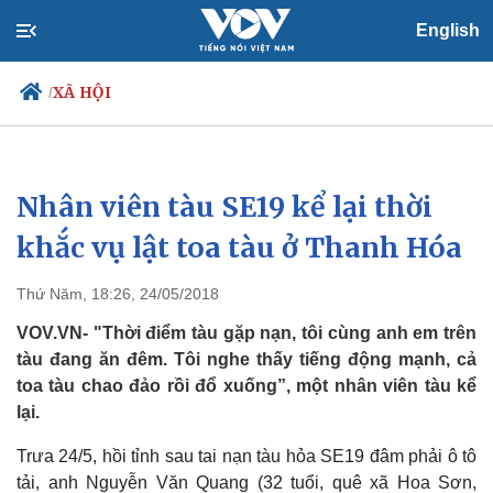
English
XÃ HỘI
/
Nhân viên tàu SE19 kể lại thời
Chính trị
Xã hội
Đảng
Tin 24h
khắc vụ lật toa tàu ở Thanh Hóa
Tổ chức nhân sự
Dự báo thời tiết
Quốc hội
Giáo dục
Thứ Năm, 18:26, 24/05/2018
Nhận diện sự thật
Dấu ấn VOV
Việc làm
VOV.VN- "Thời điểm tàu gặp nạn, tôi cùng anh em trên
Biển đảo
tàu đang ăn đêm. Tôi nghe thấy tiếng động mạnh, cả
toa tàu chao đảo rồi đổ xuống”, một nhân viên tàu kể
lại.
Trưa 24/5, hồi tỉnh sau tai nạn tàu hỏa SE19 đâm phải ô tô
tải, anh Nguyễn Văn Quang (32 tuổi, quê xã Hoa Sơn,