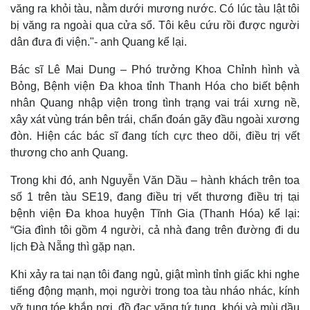
văng ra khỏi tàu, nằm dưới mương nước. Có lúc tàu lật tôi
bị văng ra ngoài qua cửa sổ. Tôi kêu cứu rồi được người
dân đưa đi viện."- anh Quang kể lại.
Bác sĩ Lê Mai Dung – Phó trưởng Khoa Chỉnh hình và
Bỏng, Bệnh viện Đa khoa tỉnh Thanh Hóa cho biết bệnh
nhân Quang nhập viện trong tình trạng vai trái xưng nề,
xây xát vùng trán bên trái, chẩn đoán gãy đầu ngoài xương
đòn. Hiện các bác sĩ đang tích cực theo dõi, điều trị vết
thương cho anh Quang.
Trong khi đó, anh Nguyễn Văn Dầu – hành khách trên toa
số 1 trên tàu SE19, đang điều trị vết thương điều trị tại
bệnh viện Đa khoa huyện Tĩnh Gia (Thanh Hóa) kể lại:
“Gia đình tôi gồm 4 người, cả nhà đang trên đường đi du
lịch Đà Nẵng thì gặp nạn.
Khi xảy ra tai nạn tôi đang ngủ, giật mình tỉnh giấc khi nghe
tiếng động mạnh, mọi người trong toa tàu nháo nhác, kính
vỡ tung tóe khắp nơi, đồ đạc văng tứ tung, khói và mùi dầu