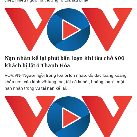
chết, nhiều người bị thương, 6 toa tàu bị lật.
Thể thao
Ô tô - Xe máy
Bóng đá
Ô tô
Lịch thi đấu bóng đá
Xe máy
Thế giới thể thao
Tư vấn
eSports
Hậu trường
Nạn nhân kể lại phút bấn loạn khi tàu chở 400
khách bị lật ở Thanh Hóa
VOV.VN-“Người ngồi trong toa bị lộn nhào, đồ đạc loảng xoảng
khắp nơi, của kính vỡ tung tóa, tất cả la hét, hoảng loạn", một
nạn nhân trong vụ tai nạn kể lại.