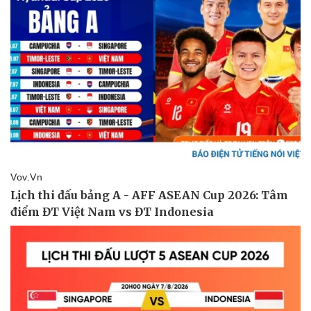
Vụ án
Vũ khí
Tin nóng
Việt Nam
Tư vấn luật
Phân tích