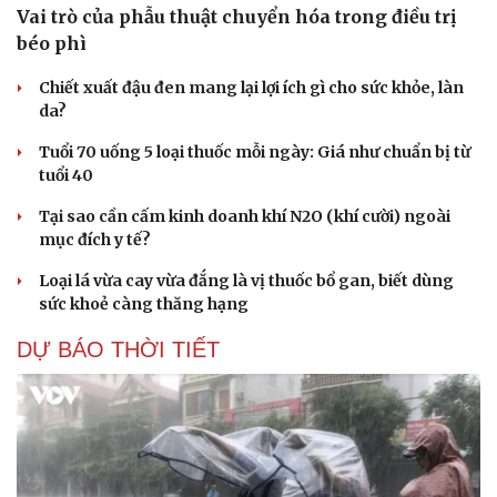
Vai trò của phẫu thuật chuyển hóa trong điều trị
béo phì
Chiết xuất đậu đen mang lại lợi ích gì cho sức khỏe, làn
da?
Tuổi 70 uống 5 loại thuốc mỗi ngày: Giá như chuẩn bị từ
tuổi 40
Tại sao cần cấm kinh doanh khí N2O (khí cười) ngoài
mục đích y tế?
Loại lá vừa cay vừa đắng là vị thuốc bổ gan, biết dùng
sức khoẻ càng thăng hạng
DỰ BÁO THỜI TIẾT