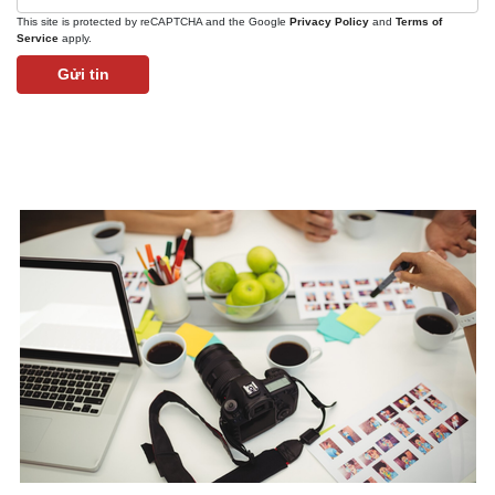
This site is protected by reCAPTCHA and the Google
Privacy Policy
and
Terms of
Service
apply.
Gửi tin