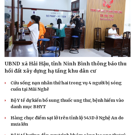
Văn hóa
Giải trí
Sân khấu - Điện ảnh
Nghệ sĩ
Văn học
Thời trang
Âm nhạc
Sao Việt
Di sản
UBND xã Hải Hậu, tỉnh Ninh Bình thông báo thu
hồi đất xây dựng hạ tầng khu dân cư
Cứu sống nạn nhân thứ hai trong vụ 4 người bị sóng
cuốn tại Mũi Nghê
Bộ Y tế dự kiến bổ sung thuốc ung thư, bệnh hiếm vào
danh mục BHYT
Hàng chục điểm sạt lở trên tỉnh lộ 543D ở Nghệ An do
mưa lớn