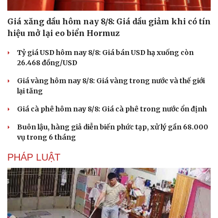
Giá xăng dầu hôm nay 8/8: Giá dầu giảm khi có tín
hiệu mở lại eo biển Hormuz
Tỷ giá USD hôm nay 8/8: Giá bán USD hạ xuống còn
26.468 đồng/USD
Doanh nghiệp
Công nghệ
Giá vàng hôm nay 8/8: Giá vàng trong nước và thế giới
Thông tin doanh nghiệp
Sành điệu
lại tăng
Doanh nghiệp 24h
Tin Công nghệ
Doanh nhân
Trải nghiệm
Giá cà phê hôm nay 8/8: Giá cà phê trong nước ổn định
Vì cộng đồng
Chuyển đổi số
Buôn lậu, hàng giả diễn biến phức tạp, xử lý gần 68.000
vụ trong 6 tháng
PHÁP LUẬT