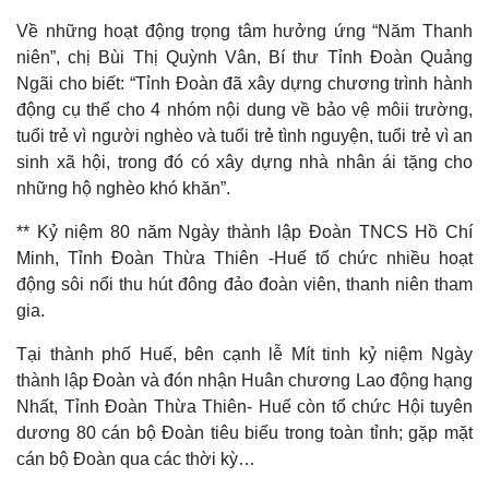
Về những hoạt động trọng tâm hưởng ứng “Năm Thanh
niên”, chị Bùi Thị Quỳnh Vân, Bí thư Tỉnh Đoàn Quảng
Ngãi cho biết: “Tỉnh Đoàn đã xây dựng chương trình hành
động cụ thể cho 4 nhóm nội dung về bảo vệ môii trường,
Thế giới
Multimedia
tuổi trẻ vì người nghèo và tuổi trẻ tình nguyện, tuổi trẻ vì an
Quan sát
Video
sinh xã hội, trong đó có xây dựng nhà nhân ái tặng cho
Cuộc sống đó đây
Ảnh
những hộ nghèo khó khăn”.
Hồ sơ
E-Magazine
Infographic
** Kỷ niệm 80 năm Ngày thành lập Đoàn TNCS Hồ Chí
Minh, Tỉnh Đoàn Thừa Thiên -Huế tổ chức nhiều hoạt
động sôi nổi thu hút đông đảo đoàn viên, thanh niên tham
gia.
Tại thành phố Huế, bên cạnh lễ Mít tinh kỷ niệm Ngày
thành lập Đoàn và đón nhận Huân chương Lao động hạng
Nhất, Tỉnh Đoàn Thừa Thiên- Huế còn tổ chức Hội tuyên
dương 80 cán bộ Đoàn tiêu biểu trong toàn tỉnh; gặp mặt
cán bộ Đoàn qua các thời kỳ…