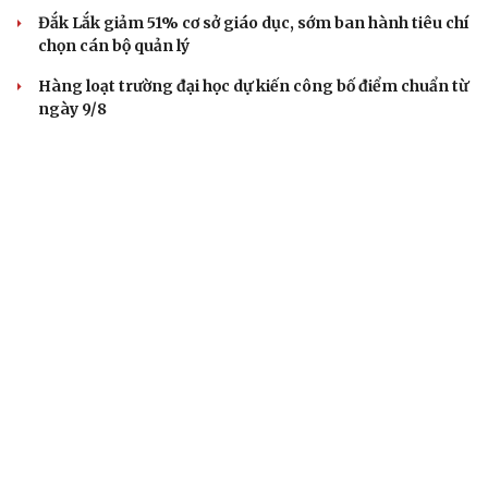
Đắk Lắk giảm 51% cơ sở giáo dục, sớm ban hành tiêu chí
chọn cán bộ quản lý
Hàng loạt trường đại học dự kiến công bố điểm chuẩn từ
ngày 9/8
Chính sách giáo dục phải được đo bằng sự tiến bộ, hạnh
phúc của học sinh
Cà Mau sắp xếp mạng lưới trường học: Gọn bộ máy, giữ
ổn định việc học
BÁO ĐIỆN TỬ TIẾNG NÓI VIỆT NAM
Trụ sở: 37 Bà Triệu, phường Cửa Nam, Hà Nội