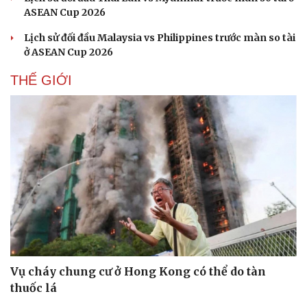
ASEAN Cup 2026
Sức khỏe
Đời sống
Lịch sử đối đầu Malaysia vs Philippines trước màn so tài
Dinh dưỡng - món ngon
Nhà đẹp
ở ASEAN Cup 2026
Cây thuốc
Blog
Sản phụ khoa
Tình yêu - Gia đình
THẾ GIỚI
Nhi khoa
Nam khoa
Làm đẹp - giảm cân
Phòng mạch online
Ăn sạch sống khỏe
Vụ cháy chung cư ở Hong Kong có thể do tàn
thuốc lá