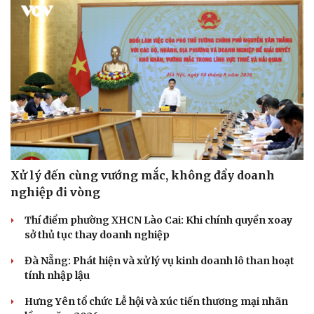
Thể thao
Ô tô - Xe máy
Xử lý đến cùng vướng mắc, không đẩy doanh
Bóng đá
Ô tô
nghiệp đi vòng
Lịch thi đấu bóng đá
Xe máy
Thế giới thể thao
Tư vấn
Thí điểm phường XHCN Lào Cai: Khi chính quyền xoay
eSports
sở thủ tục thay doanh nghiệp
Hậu trường
Đà Nẵng: Phát hiện và xử lý vụ kinh doanh lô than hoạt
tính nhập lậu
Hưng Yên tổ chức Lễ hội và xúc tiến thương mại nhãn