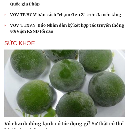
Quốc gia Pháp
VOV TP.HCM bàn cách "chạm Gen Z" trên đa nền tảng
VOV, TTXVN, Báo Nhân dân ký kết hợp tác truyền thông
với Viện KSND tối cao
SỨC KHỎE
Du lịch
Podcast
Tư vấn
Câu chuyện thời sự
Săn Tour
Đọc truyện đêm khuya
check-in
Cửa sổ tình yêu
Vỏ chanh đông lạnh có tác dụng gì? Sự thật có thể
Kể chuyện cho bé