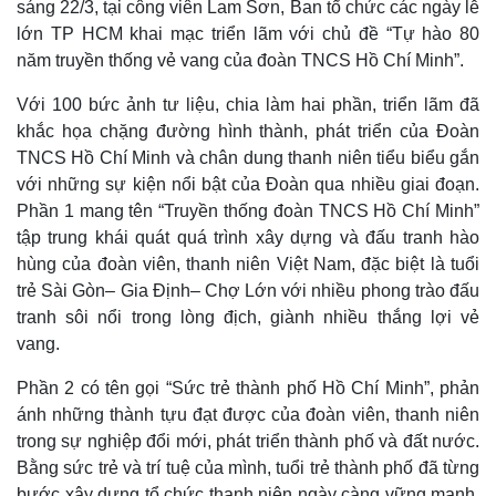
sáng 22/3, tại công viên Lam Sơn, Ban tổ chức các ngày lễ
lớn TP HCM khai mạc triển lãm với chủ đề “Tự hào 80
năm truyền thống vẻ vang của đoàn TNCS Hồ Chí Minh”.
Với 100 bức ảnh tư liệu, chia làm hai phần, triển lãm đã
khắc họa chặng đường hình thành, phát triển của Đoàn
TNCS Hồ Chí Minh và chân dung thanh niên tiểu biểu gắn
với những sự kiện nổi bật của Đoàn qua nhiều giai đoạn.
Phần 1 mang tên “Truyền thống đoàn TNCS Hồ Chí Minh”
tập trung khái quát quá trình xây dựng và đấu tranh hào
hùng của đoàn viên, thanh niên Việt Nam, đặc biệt là tuổi
trẻ Sài Gòn– Gia Định– Chợ Lớn với nhiều phong trào đấu
tranh sôi nổi trong lòng địch, giành nhiều thắng lợi vẻ
vang.
Phần 2 có tên gọi “Sức trẻ thành phố Hồ Chí Minh”, phản
ánh những thành tựu đạt được của đoàn viên, thanh niên
trong sự nghiệp đổi mới, phát triển thành phố và đất nước.
Bằng sức trẻ và trí tuệ của mình, tuổi trẻ thành phố đã từng
bước xây dựng tổ chức thanh niên ngày càng vững mạnh,