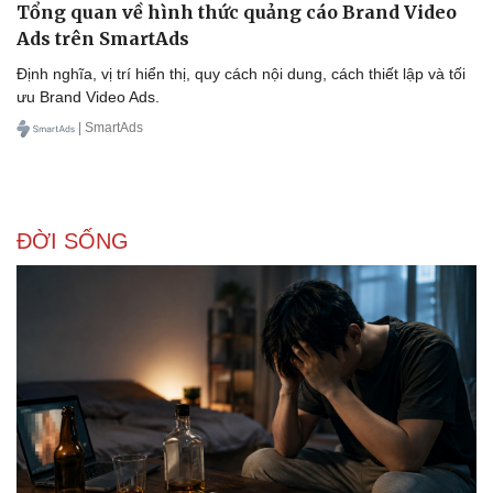
Tổng quan về hình thức quảng cáo Brand Video
Ads trên SmartAds
Định nghĩa, vị trí hiển thị, quy cách nội dung, cách thiết lập và tối
ưu Brand Video Ads.
| SmartAds
ĐỜI SỐNG
Pháp luật
Quân sự - Quốc phòng
Vụ án
Vũ khí
Tin nóng
Việt Nam
Tư vấn luật
Phân tích