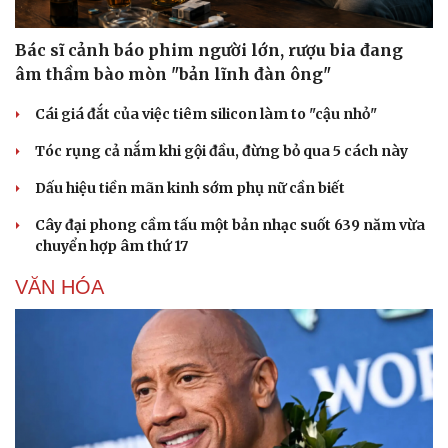
Bác sĩ cảnh báo phim người lớn, rượu bia đang
âm thầm bào mòn "bản lĩnh đàn ông"
Cái giá đắt của việc tiêm silicon làm to "cậu nhỏ"
Tóc rụng cả nắm khi gội đầu, đừng bỏ qua 5 cách này
Dấu hiệu tiền mãn kinh sớm phụ nữ cần biết
Cây đại phong cầm tấu một bản nhạc suốt 639 năm vừa
chuyển hợp âm thứ 17
VĂN HÓA