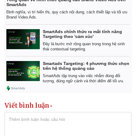
Kinh tế
Thị trường
SmartAds
Bất động sản
Giá vàng
Định nghĩa, vị trí hiển thị, quy cách nội dung, cách thiết lập và tối ưu
Brand Video Ads.
Khởi nghiệp
Tiêu dùng
Tỷ giá
Chứng khoán
SmartAds chính thức ra mắt tính năng
Targeting theo 'cảm xúc'
Giá cà phê
Đây là bước mở rộng quan trọng trong hệ sinh
thái contextual targeting.
Smartads Targeting: 4 phương thức chọn
trên hệ thống quảng cáo
SmartAds tập trung vào việc nhắm đúng đối
tượng, đúng ngữ cảnh và thời điểm để tối ưu.
Viết bình luận