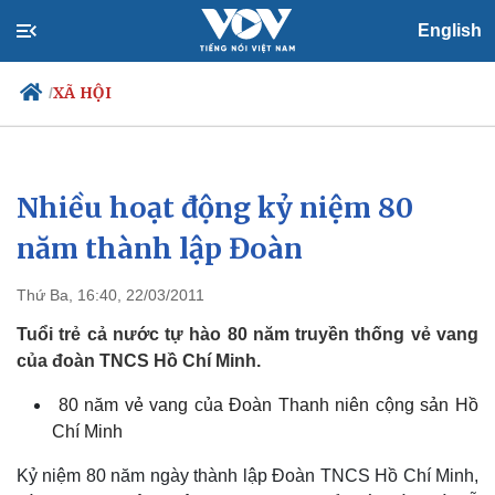
English
XÃ HỘI
/
Nhiều hoạt động kỷ niệm 80
Chính trị
Xã hội
Đảng
Tin 24h
năm thành lập Đoàn
Tổ chức nhân sự
Dự báo thời tiết
Quốc hội
Giáo dục
Thứ Ba, 16:40, 22/03/2011
Nhận diện sự thật
Dấu ấn VOV
Việc làm
Tuổi trẻ cả nước tự hào 80 năm truyền thống vẻ vang
Biển đảo
của đoàn TNCS Hồ Chí Minh.
80 năm vẻ vang của Đoàn Thanh niên cộng sản Hồ
Chí Minh
Kỷ niệm 80 năm ngày thành lập Đoàn TNCS Hồ Chí Minh,