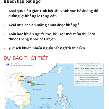
khiến bạn bất ngờ
Hạt giống tâm hồn
Loại quả siêu giàu tinh bột, ăn xanh vẫn bổ dưỡng đủ
đường lại không lo tăng cân
Acid uric cao ăn măng chua được không?
Loài hoa khiến người mê, kẻ “sợ” mỗi mùa thu là vị
thuốc trong y học cổ truyền
9 lợi ích khiến nhiều người bất ngờ từ thịt ếch
DỰ BÁO THỜI TIẾT