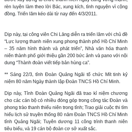
rèn luyện làm theo lời Bác, xung kích, tình nguyện vì cộng
đồng. Triển lãm kéo dài từ nay đến 4/3/2011.
Dịp này, tại công viên Chi Lăng diễn ra triển lãm với chủ đề
“Lực lượng thanh niên xung phong thành phố Hồ Chí Minh
– 35 năm hình thành và phát triển”, Nhà văn hóa thanh
niên thành phố giới thiệu gần 200 bức ảnh và pano với nội
dung “Thành đoàn viết tiếp bản hùng ca”.
** Sáng 22/3, tỉnh Đoàn Quảng Ngãi tổ chức Mít tinh kỷ
niệm 80 năm Ngày thành lập Đoàn TNCS Hồ Chí Minh.
Dịp này, Tỉnh Đoàn Quảng Ngãi đã trao kỉ niệm chương
cho các cán bộ có nhiều đóng góp trong công tác Đoàn và
phong trào thanh thiếu niên trong tỉnh; Trao giải cuộc thi tìm
hiểu lịch sử truyền thống 80 năm Đoàn TNCS Hồ Chí Minh
tỉnh Quảng Ngãi; Tuyên dương 11 công trình thanh niên
tiêu biểu, và 19 cán bộ đoàn cơ sở xuất sắc.