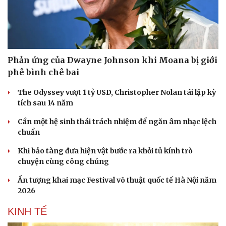
Phản ứng của Dwayne Johnson khi Moana bị giới
phê bình chê bai
The Odyssey vượt 1 tỷ USD, Christopher Nolan tái lập kỳ
tích sau 14 năm
Cần một hệ sinh thái trách nhiệm để ngăn âm nhạc lệch
chuẩn
Khi bảo tàng đưa hiện vật bước ra khỏi tủ kính trò
chuyện cùng công chúng
Ấn tượng khai mạc Festival võ thuật quốc tế Hà Nội năm
2026
KINH TẾ