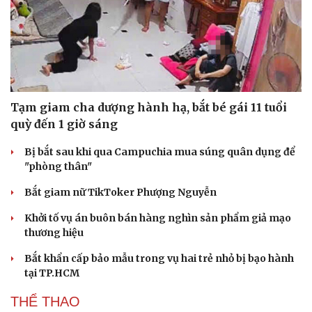
Tạm giam cha dượng hành hạ, bắt bé gái 11 tuổi
quỳ đến 1 giờ sáng
Bị bắt sau khi qua Campuchia mua súng quân dụng để
"phòng thân"
Bắt giam nữ TikToker Phượng Nguyễn
Khởi tố vụ án buôn bán hàng nghìn sản phẩm giả mạo
thương hiệu
Bắt khẩn cấp bảo mẫu trong vụ hai trẻ nhỏ bị bạo hành
tại TP.HCM
THỂ THAO